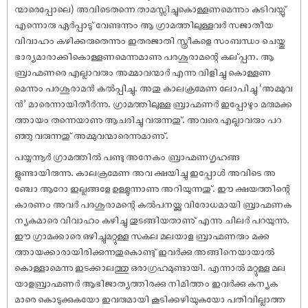
ന്മാരെപ്പോലെ) അവിടെതന്നെ താമസ്സിച്ചുകൊള്ളണമെന്നും കുടിവയ്പു്
എന്നൊരു ഏർപ്പാടു് വേണ്ടന്നും ആ ഗ്രാമത്തിലുള്ളവർ സജാതീയ
വിവാഹം കഴിക്കരുതെന്നും ഇതരജാതി സ്ത്രീകളെ സംബന്ധം ചെയ്തു
ഭാര്യമാരാക്കികൊള്ളണമെന്നുമാണു പരശുരാമന്റെ കല്പ്പന. ആ
ബ്രാഹ്മണരെ എല്ലാവരും അമ്മാവന്മാർ എന്നു വിളിച്ചു കൊള്ളണ
മെന്നും പരശുരാമൻ കൽപ്പിച്ചു. അതു കാലക്രമേണ ലോപിച്ചു ‘അമ്മുവ
ൻ’ മാരെന്നായിതീർന്നു. ഗ്രാമത്തിലുള്ള ബ്രാഹ്മണർ ഇപ്പോഴും മരുമക്ക
ത്തായം തന്നെയാണു ആചരിച്ചു വരുന്നതു്. അവരെ എല്ലാവരും പറ
ഞ്ഞു വരുന്നതു് അമ്മുവന്മാരെന്നുമാണു്.
പയ്യന്നൂർ ഗ്രാമത്തിൽ പണ്ടു അനേകം ബ്രാഹ്മണഗൃഹങ്ങ
ളുണ്ടായിരുന്നു. കാലക്രമേണ അവ ക്ഷയിച്ചു ഇപ്പോൾ അവിടെ അ
ഞ്ചോ ആറോ ഇല്ലങ്ങളേ ഉള്ളുന്നാണു അറിയുന്നതു്. ഈ ക്ഷയത്തിന്റെ
കാരണം അവർ പരശുരാമന്റെ കൽപനയ്ക്കു വിരോധമായി ബ്രാഹ്മണക
ന്യകമാരെ വിവാഹം കഴിച്ചു തുടങ്ങിയതാണു് എന്നു ചിലർ പറയുന്നു.
ഈ ഗ്രാമക്കാരെ ഒഴിച്ചുമറ്റുള്ള സകല മലയാള ബ്രാഹ്മണരും മക്ക
ത്തായക്കാരായിരിക്കുന്നതുകൊണ്ടു് ഇവർക്കു അങ്ങിനെയായാൽ
കൊള്ളാമെന്നു ഇടക്കാലത്തു ഒരാഗ്രഹമുണ്ടായി. എന്നാൽ മറ്റുള്ള മല
യാളബ്രാഹ്മണർ ആഭിജാത്യത്തിരക്കു നിമിത്തം ഇവർക്കു കന്യക
മാരെ കൊടുക്കുകയോ ഇവരുമായി കൂടിക്കഴിയുകയോ പതിവില്ലാത്ത