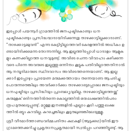
ഇപ്പോൾ പയന്നൂർ ഗ്രാമത്തിൽ ജനപുഷ്ടികൊണ്ടും ധന
പുഷ്ടികൊണ്ടും പ്രസിദ്ധന്മാരായിരിക്കുന്നതു താഴക്കാട്ടില്ലക്കാരാണു്.
“താഴക്കാട്ടമ്മുവൻ” എന്നു കേട്ടിട്ടില്ലാത്തവർ കേരളത്തിൽ അധികം ഉ
ണ്ടായിരിക്കുമെന്നു തോന്നുന്നില്ല. ആ ഇല്ലത്തിപ്പോൾ ധാരാളം ആളുക
ളും കണക്കില്ലാത്ത ധനവുമുണ്ടു്. അവിടെ ചെന്നു വിവാഹം കഴിക്കുന്ന
വരെ പിന്നെ അവരുടെ ഇല്ലത്തു ഒന്നിനും കൂട്ടുക പതിവില്ലാത്തതിനാൽ
ആ നമ്പൂരിമാരുടെ സ്ഥിരവാസം അവിടെത്തന്നെയാണു്. ആ ഇല്ല
ക്കാർ ഇപ്പോഴും പ്രായേണ മരുമക്കത്തായം തന്നെയാണു ആചരിച്ചു
പോരുന്നതെങ്കിലും അവർക്കാർക്കും താഴക്കാട്ടെപ്പോലെ ജനപുഷ്ടിയും
ധനപുഷ്ടിയും പ്രസിദ്ധിയും പ്രാബല്യവുമില്ല. താഴക്കാട്ടില്ലത്തേയ്ക്കു്
കുരുമുളകു് ഒരിനത്തിൽതന്നെ കൊല്ലത്തിൽ ഒരു ലക്ഷത്തിൽപരം
രൂപ മുതലെടുപ്പുണ്ടു്. മറ്റുള്ള ഇനങ്ങളിൽ എല്ലാം കൂടി പത്തു ലക്ഷ
ത്തിൽ ഒട്ടും കുറവില്ല. കുറച്ചെങ്കിലും കൂടുതലുണ്ടങ്കിലേയുള്ളൂ.
ശ്രീ വീരമാർത്താണ്ഡവർമ്മചരിതം കഥകളി (ആട്ടക്കഥ)യിൽ ഈ
ഗ്രാമത്തെക്കുറിച്ചു പ്രകൃതാനപ്രകൃതമായി സ്വൽപ്പം പറഞ്ഞിട്ടുണ്ടു്. ആ