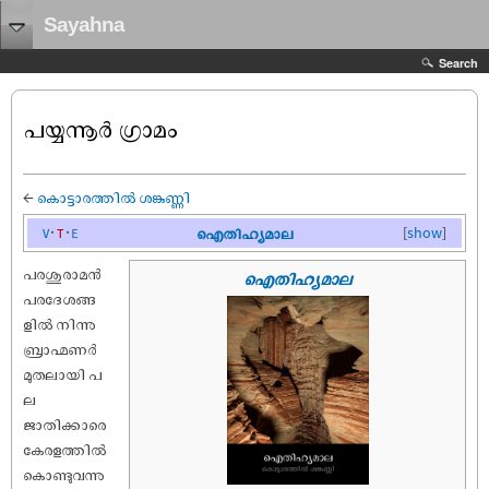
Sayahna
Search
പയ്യന്നൂർ ഗ്രാമം
←
കൊട്ടാരത്തിൽ ശങ്കുണ്ണി
v
t
e
ഐതിഹ്യമാല
[
show
]
പരശുരാമൻ
ഐതിഹ്യമാല
പരദേശങ്ങ
ളിൽ നിന്നു
ബ്രാഹ്മണർ
മുതലായി പ
ല
ജാതിക്കാരെ
കേരളത്തിൽ
കൊണ്ടുവന്നു