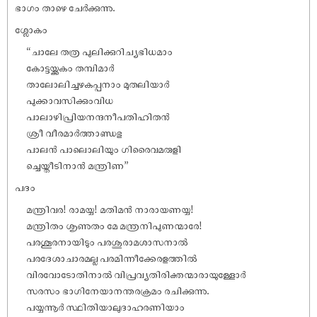
ഭാഗം താഴെ ചേർക്കുന്നു.
ശ്ലോകം
“ചാലേ തത്ര പുലിക്കുറിച്യഭിധമാം
കോട്ടയ്ക്കകം തമ്പിമാർ
താലോലിച്ചഴകപ്പനാം മുതലിയാർ
പുക്കാവസിക്കുംവിധ
പാലാഴിപ്രിയനന്ദനീപതിഹിതൻ
ശ്രീ വീരമാർത്താണ്ഡഭു
പാലൻ പാലൊലിയും ഗിരൈവമരുളി
ച്ചെയ്തീടിനാൻ മന്ത്രിണ”
പദം
മന്ത്രിവര! രാമയ്യ! മതിമൻ നാരായണയ്യ!
മന്ത്രിതം ശൃണുതം മേ മന്ത്രനിപുണന്മാരേ!
പരശൂരനായിടും പരശുരാമശാസനാൽ
പരദേശാചാരമല്ല പരമിന്നീക്കേരളത്തിൽ
വിരവോടോതിനാൽ വിപ്രവ്യതിരിക്തന്മാരായുള്ളോർ
സരസം ഭാഗിനേയാനന്തരക്രമം രചിക്കുന്നു.
പയ്യന്നൂർ സ്ഥിതിയാലുദാഹരണിയാം