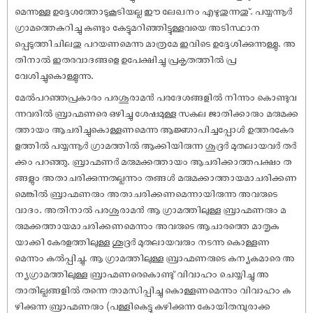
മെന്നുള്ള ഉദ്ദേശത്തോടുകൂടിയല്ല ഈ ലേഖനം എഴുതുന്നതു്. പയ്യന്നൂർ
ഗ്രാമത്തെകുറിച്ചു കണ്ടും കേട്ടുമറിഞ്ഞിട്ടുള്ളവയെ അടിസ്ഥാന
പ്പെടുത്തിചിലതു പറയണമെന്നു മാത്രമേ ഇവിടെ ഉദ്ദേശിക്കുന്നുള്ളു. അ
തിനാൽ ഇതരവാദങ്ങളെ ഉപേക്ഷിച്ചു പ്രകൃതത്തിൽ പ്ര
വേശിച്ചുകൊള്ളുന്നു.
മേൽപറഞ്ഞപ്രകാരം പരശുരാമൻ പരദേശങ്ങളിൽ നിന്നും കൊണ്ടുവ
ന്നവരിൽ ബ്രാഹ്മണരെ ഒഴിച്ചു ശേ‌ഷമുള്ള സകല ജാതിക്കാരും മരുമക്ക
ത്തായം ആചരിച്ചുകൊള്ളണമെന്നു ആജ്ഞാപിച്ചപ്പോൾ ഉത്തരകേര
ളത്തിൽ പയ്യന്നൂർ ഗ്രാമത്തിൽ ആക്കിയിരുന്ന ശുദ്രർ മുതലായവർ തർ
ക്കം പറഞ്ഞു. ബ്രാഹ്മണർ മരുമക്കത്തായം ആചരിക്കാത്തപക്ഷം ത
ങ്ങളും അതാചരിക്കുന്നതല്ലന്നും തങ്ങൾ മരുമക്കാത്തായമാചരിക്കണ
മെങ്കിൽ ബ്രാഹ്മണരും അതാചരിക്കണമെന്നായിരുന്നു അവരുടെ
വാദം. അതിനാൽ പരശുരാമൻ ആ ഗ്രാമത്തിലുള്ള ബ്രാഹ്മണരും മ
രുമക്കത്തായമാചരിക്കണമെന്നും അവരുടെ ആചാരത്തെ മാതൃക
യാക്കി കേരളത്തിലുള്ള ശൂദ്രർ മുതലായവരും നടന്നു കൊള്ളണ
മെന്നും കൽപ്പിച്ചു. ആ ഗ്രാമത്തിലുള്ള ബ്രാഹ്മണരുടെ കന്യകമാരെ അ
ന്യഗ്രാമത്തിലുള്ള ബ്രാഹ്മണരെകൊണ്ടു് വിവാഹം ചെയ്യിച്ചു അ
താതില്ലങ്ങളിൽ തന്നെ താമസിപ്പിച്ചു കൊള്ളണമെന്നും വിവാഹം ക
ഴിക്കുന്ന ബ്രാഹ്മണരും (പള്ളികെട്ടു കഴിക്കുന്ന കോയിതമ്പുരാക്ക