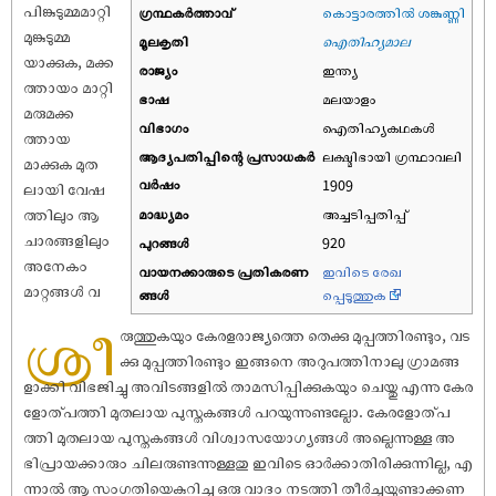
പിങ്കുടുമ്മമാറ്റി
ഗ്രന്ഥകർത്താവ്
കൊട്ടാരത്തിൽ ശങ്കുണ്ണി
മുങ്കുടുമ്മ
മൂലകൃതി
ഐതിഹ്യമാല
യാക്കുക, മക്ക
രാജ്യം
ഇന്ത്യ
ത്തായം മാറ്റി
ഭാഷ
മലയാളം
മരുമക്ക
വിഭാഗം
ഐതിഹ്യകഥകൾ
ത്തായ
ആദ്യപതിപ്പിന്റെ പ്രസാധകര്‍
ലക്ഷ്മിഭായി ഗ്രന്ഥാവലി
മാക്കുക മുത
വര്‍ഷം
1909
ലായി വേ‌ഷ
ത്തിലും ആ
മാദ്ധ്യമം
അച്ചടിപ്പതിപ്പ്
ചാരങ്ങളിലും
പുറങ്ങള്‍
920
അനേകം
വായനക്കാരുടെ പ്രതികരണ
ഇവിടെ രേഖ
മാറ്റങ്ങൾ വ
ങ്ങള്‍
പ്പെടുത്തുക
ശ്രീ
രുത്തുകയും കേരളരാജ്യത്തെ തെക്കു മുപ്പത്തിരണ്ടും, വട
ക്കു മുപ്പത്തിരണ്ടും ഇങ്ങനെ അറുപത്തിനാലു ഗ്രാമങ്ങ
ളാക്കി വിഭജിച്ചു അവിടങ്ങളിൽ താമസിപ്പിക്കുകയും ചെയ്തു എന്നു കേര
ളോത്പത്തി മുതലായ പുസ്തകങ്ങൾ പറയുന്നുണ്ടല്ലോ. കേരളോത്പ
ത്തി മുതലായ പുസ്തകങ്ങൾ വിശ്വാസയോഗ്യങ്ങൾ അല്ലെന്നുള്ള അ
ഭിപ്രായക്കാരും ചിലരുണ്ടന്നുള്ളതു ഇവിടെ ഓർക്കാതിരിക്കുന്നില്ല, എ
ന്നാൽ ആ സംഗതിയെകുറിച്ചു ഒരു വാദം നടത്തി തീർച്ചയുണ്ടാക്കണ