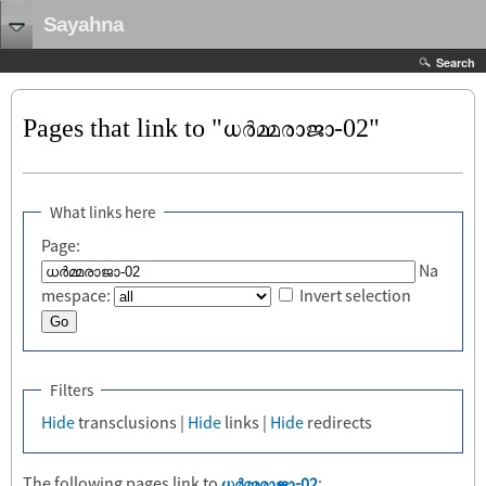
Sayahna
Search
Pages that link to "ധർമ്മരാജാ-02"
What links here
Page:
Na
mespace:
Invert selection
Filters
Hide
transclusions |
Hide
links |
Hide
redirects
The following pages link to
ധർമ്മരാജാ-02
: