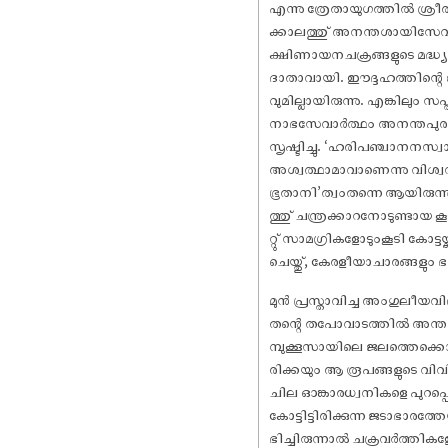
എന്നു ത്രേതായുഗത്തിൽ ശ്
ക്കാലത്തു് അനന്തശായിസേവാ
ക്ഷിണായനചക്രങ്ങളുടെ മദ്ധ്യ
ദാതാവായി. ഈദ്ദഹത്തിന്റെ ജന്
വുമില്ലായിരുന്നു. എങ്കിലും 
നാഭസേവാർത്ഥം അനന്തപുരതീ
സൃഷ്ടിച്ചു. ‘ഹരിപഞ്ചാനനസ
അശ്വത്ഥാമാവാണെന്നു വിശ്വസി
ഭൂതാനി’ത്വംതന്നെ ആയിരുന്ന
ത്തു് ചന്ത്രക്കാറനോടുണ്ടായ 
റ്റു് സാമഗ്രികളോടുംകൂടി കോട്
ചെയ്തു്, കേരളീയാചാരങ്ങളും 
മുൻ പ്രസ്താവിച്ച അംഗുലീയ
തന്റെ തപോവാടത്തിൽ അന്തർഭാ
മ്പുക്കൂസായിലെ ജലത്തെക്കൊണ്ട
രിക്കയും ആ രൂപങ്ങളുടെ വിവി
ചില ഓങ്കാരധ്വനികളെ പുറപ്പെടു
കോട്ടിട്ടിരിക്കുന്ന ജടാഭാരത
ഭിച്ചിരുന്നാൽ ചക്രവർത്തിക