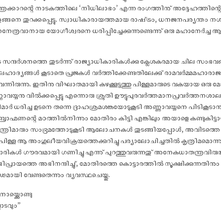
ന്ത്രക്കാറന്റെ നാടകത്തിലെ ‘നിധിലാഭം’ എന്ന രംഗത്തിനു് അദ്ദേഹത്തിന്
ങ്ങനെ തുറക്കപ്പെട്ടു. സ്വാധികാരായത്തമായ രാഷ്ട്രം, ധനജനപര്യന്തം നശി
ത്രവാനായ യോഗീശ്വരനെ ധരിപ്പിച്ചേക്കുന്നുണ്ടെന്നു് ഒരു മഹാനേർച്ച ആ 
ടെ സന്ദർശനത്തെ തുടർന്നു് രാജ്യാധികാരികൾക്കു ക്ലേശകരമായ ചില സംഭവങ്
മകലഹാദ്യങ്ങൾ കൂടാതെ പ്രജകൾ വർത്തിക്കേണ്ടതിലേക്കു് രാമവർമ്മമഹാരാജാവു്
ന്നിരുന്നു. ഇതിനു വിഘാതമായി കഴക്കൂട്ടത്തു പിള്ളമാരുടെ വകയായ ഒരു മ
നു വിൽക്കപ്പെട്ടു എന്നൊരു ശ്രുതി ഊട്ടുപുരവർത്തമാനപ്രവർത്തനശാ
ത്രിമാർ ധരിച്ച ഉടനെ തന്നെ ദ്രാഹശ്രമശങ്കയോടുകൂടി അണ്ണാവയ്യനെ പിടിക
 ബ്രാഹ്മണന്റെ മഠത്തിൽനിന്നും മോതിരം കിട്ടി എങ്കിലും അയാളെ കണ്ടുകിട
ന്ത്രിമാരും സംഭ്രമത്തോടുകൂടി ആലോചനകൾ തുടങ്ങിയപ്പോൾ, അവിടത്തെ പ
 പിള്ള ആ അംഗുലീയവിക്രയത്തെക്കുറിച്ചു പര്യാലോചിച്ചതിൽ കൃത്രിമമൊന്നും
കൾ ഗൗരവമായി ഗണിച്ചു എന്നു് പുറത്തുവരുന്നതു് അനേകധാതന്ത്രവിരുദ്
പ്രായത്തെ അഭിനന്ദിച്ചു്, മോതിരത്തെ കൊട്ടാരത്തിൽ സൂക്ഷിക്കുന്നതിനും 
ഢമായി വേണ്ടതെന്നും വ്യവസ്ഥചെയ്തു.
യ്ക്കൊണ്ടു
ാടവും”