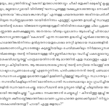
ങളേയും, മധ്യത്തിൽവച്ചു് വകുന്നു് ഇരുഭാഗത്തോട്ടും ചീകി ഒതുക്കി മെഴുകിട്ടു
േയും, മല്ലയോഗ്യമായി വിരിഞ്ഞു് ഘനംപൂണ്ടുള്ള വക്ഷപ്രദേശത്തേയും നോക്
ക്കാവുന്നതായ ‘അഹമേവ ജഗത്സർവ്വം’ എന്നുള്ള പരമതത്വത്തെ അഭിനയപരിശീല
ുടെ സ്വർണ്ണമുഖത്തെ വായിൽനിന്നും എടുത്തു്, ധൂമത്തെ ഉദ്വമിച്ചു് സ്വവക്ത്
്ങിയതിന്റെ ശേഷം വിജയനോട്ടങ്ങളോടുകൂടി തിരിവിതാംകോട്ടുള്ള ചില പ്രഭുക്കന്
്തെ കണക്കുക്കൂട്ടുന്നു. അനന്തരം വീണ്ടും ധൂമാശനം ആരംഭിച്ചു് ചിന്താമഗ
ഭയങ്കരനാട്യത്തോടുകൂടി ‘കേശവൻ’ എന്ന നാമത്തെ ഉദ്ധരിച്ചു് ഫൂൽക്കാരത്
ധഹോമത്തിങ്കൽനിന്നും ഉൽഭൂതനായതുപോലെ നെറ്റി മുതലായ സ്ഥലങ്ങളിൽ 
്കുമമഞ്ചാണാദിപ്രസാദങ്ങളും കുടുമയ്ക്കിടയിലും ചെവിമടക്കിലും നിർമ്മാല്
്കങ്ങളും തന്റെ നിയമേനയുള്ള വിദ്യുല്ലതികാത്വവും വഹിച്ചു് പകടശ്ശാലവ
വിശേഷവിശ്വസ്തതയ്ക്കു് പാത്രമായതിനാൽ ആ മഠത്തിൽ ഏതു സ്ഥലത്തും ഏതു സമ
സ്വാതന്ത്യം കിട്ടിയിരുന്നു. ആ അദ്വൈതാദ്ധ്യേതാവു് തന്റെ നെറ്റിയെ നിലത്തു
 സാഷ്ടാംഗപ്രണാമംചെയ്തു് എഴുനേറ്റുനിന്നു. ഹരിപഞ്ചാനനൻ തന്റെ ചണ്ഡമാ
ധാനംചെയ്തുള്ള മുഖത്തോടുകൂടി ഉമ്മിണിപ്പിള്ളയ്ക്കു് ആശിസ്സും സ്വാഗതവും 
ും നഗരവീഥികളിലുംനിന്നു് മോതിരസംഗതി സംബന്ധമായും മറ്റും ഗ്രഹിച്ചിരു
ിൽ സ്വനവമനംചെയ്തു. യോഗീശ്വരൻ ഒരു ഭൃത്യരെ വിളിച്ചു് ചിലുമ്പിയെ അവിടെ
 അരുളിച്ചെയ്തു: “പ്രപഞ്ചം നടക്കത്താൻ ചെയ്യുമപ്പ! – കീരവിത്തു മുളച്ചു്
മോതിരവില്പന ക്ഷീരാബ്ധിജലത്തിലെ ലവണ പ്രവാഹത്തെ ഉണ്ടാക്കിടുമോ? നി
്തകൊണ്ടിരുന്നതു്? ഹായ്! എന്തു ജളത്വം?”