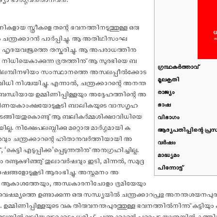
കളായ സ്ത്രീകളെ തന്റെ ഭവനത്തിനടുത്തുള്ള ഒരു
ചന്ത്രക്കാറൻ പാർപ്പിച്ചു. ആ അതിഥിസംഘ
റെ ഹൃദയവജ്രത്തെ തസ്കരിച്ചു. ആ അപരാധത്തിനു
നിധിയെകാക്കുന്ന ഭൂതത്തിനു് ആ സുരഭിയെ ബ
ഗ്രന്ഥകർത്താവ്
നു് ചിലമ്പിനഴിയം സംസ്ഥാനത്തെ അസലപ്പീൽക്കോട
മൂലകൃതി
ി നിശ്ചയിച്ചു. എന്നാൽ, ചന്ത്രക്കാറന്റെ അനന്ത
രാജ്യം
ന്ധിയായ ഉമ്മിണിപ്പിള്ളയും അദ്ദേഹത്തിന്റെ അ
 പരിണയകാംക്ഷയോടുകൂടി ബാലികയുടെ വാസഗൃഹ
ഭാഷ
ണം തുടങ്ങിയതുകൊണ്ടു് ആ ബലികർമ്മശിക്ഷാവിധിയെ
വിഭാഗം
്ല. നിക്ഷേപലബ്ധിക്കു മറ്റൊരു മാർഗ്ഗമായി ക
ആദ്യപതിപ്പിന്റെ പ്രസ
ുവും ചന്ത്രക്കാറന്റെ ഹിതാനുവർത്തിയായി അ
വര്‍ഷം
‘കെട്ടി എടുപ്പിക്ക’പ്പെടുന്നതിനു് അനുഗ്രഹിച്ചില്ല.
മാദ്ധ്യമം
്ടുകഴിഞ്ഞു് തുലാവർഷവും ഇടി, മിന്നൽ, സമുദ്ര
പിന്നോട്ട്
്ങളോടുകൂടി ആരംഭിച്ചു. അസ്തമനം അ
ംബളം ആകാശത്തേയും, അന്ധകാരനിചോളം ഭൂമിയേയും
ൈഷമ്യത്തെ ഉണ്ടാക്കുന്ന ഒരു സന്ധ്യയിൽ ചന്ത്രക്കാറപ്രഭു അനന്തശയനപ
. ഉമ്മിണിപ്പിള്ളയുടെ വക തിരുവനന്തപുരത്തുള്ള ഭവനത്തിൽനിന്നു് കട്ടിയും
 തലയിൽ വലിയ വട്ടക്കെട്ടും ധരിച്ചു്, ചന്ത്രക്കാറൻ പുറപ്പെട്ട യാത്രയിൽ കത്തി