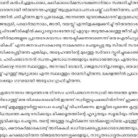
രീരാമൻ കൽപിച്ചതുപോലെ, കലികാലധർമ്മസംരക്ഷണാർത്ഥം സഞ്ചരിച്ചിര
രതനായി തിരുവനന്തപുരത്തു് ആശ്രമസ്ഥാപനംചെയ്തു് പാർത്തിരുന്നു. ഹി
ത്തിൽ ചരിച്ചിരുന്ന ഈ പ്രഭാകേതു, അന്നത്തെ യുവരാജകുമാരനു് ഇന്ദ്രമഹേ
മഭൂമി, പരമാർത്ഥനാമം, ജാതി, വയസ്സു് എന്നിതുകളെക്കുറിച്ചു് തിരുവതാംകോ
സപ്തചിരംജീവികളിൽ കല്യാബ്ദാരംഭത്തോടു് ഏറ്റവും അടുത്തകാലത്തു ജീവിച്ചിര
ർത്ഥങ്ങളുടെ പ്രാന്തദേശവാസം അനുഷ്ഠിക്കുന്നതാണെന്നു് ഒരു ഐതി
്വാമികൾ’ എന്നു ജനവചനംകൊണ്ടു നാമകരണം ചെയ്യപ്പെട്ട ആ സിദ്ധൻ സൗഭദ
ക്കപ്പെട്ടിരുന്നു എങ്കിലും, അദ്ദേഹത്തിന്റെ മുഖത്തു സർവദാ സ്ഫുരിച്ചു
ു. ഹരിപഞ്ചാനനൻ സ്വന്തപൂജസാധനങ്ങളോടും ഭണ്ഡാരത്തോടും ഏതാനും ഭൃത്യരോ
കൂടിക്കാഴ്ച നടന്ന സ്ഥലത്തും, അനവധി ഭടന്മാർ, ഗജതുരഗാദിമൃഗങ്ങളും, ഒരു 
ടയ്ക്കു് പുറത്തു് ആര്യശാല എന്ന സ്ഥലത്തും താമസിച്ചിരുന്നു. കേരളത്തിൽ പ്
ഭാഷയും ഗാഢമായി അദ്ദേഹം ഗ്രഹിച്ചിരുന്നു.
വിക്രയാനന്തരം അടുത്തൊരു ദിവസം ഹരിപഞ്ചാനനസ്വാമി അന്നത്തെ മുത്താഴ
ഗത്തു് ഒരു വിശാലശാലയിൽ ഇരുന്നു് സ്വർണ്ണധൂപകുഴലിൽനിന്നു് ഹുക്കാ 
ു് ഗുളുഗുളുമൃദുവർണ്ണാലാപം ചെയ്യിച്ചു് വിഹരിക്കുന്നു. ഇടയ്ക്കിടെ ധൂമത്തെ ക
ധത്വത്തെ കണ്ടു രസിക്കയും ഭിക്ഷാമൃതത്തിന്റെ ഹൃദ്യതയും സമൃദ്ധിയും തിങ്
വിക്കയും ചെയ്യുന്നു. തന്റെ അടുത്തു വച്ചിരിക്കുന്ന വാൽക്കണ്ണാടിയെ എടുത്
്തേയും, ക്ഷൗരകർമ്മംകൊണ്ടു് അരികുകൾ ഭംഗിയാക്കപ്പെട്ട ലലാടദേശത്തേയും, 
ളേയും കറക്കുമായിരുന്ന വിജയതോരണഭ്രൂക്കളേയും, നാട്യതരംഗദ്രുതപരമ്പ