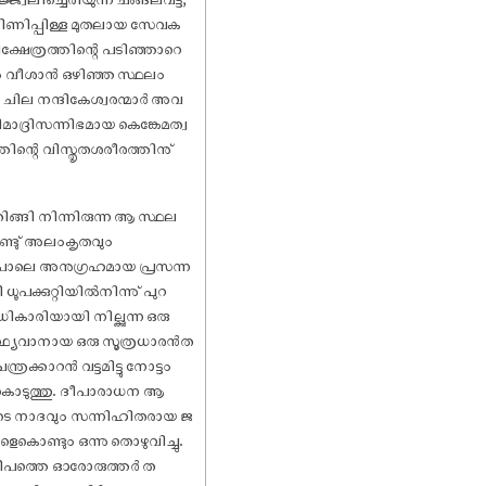
്മിണിപ്പിള്ള മുതലായ സേവക
മിക്ഷേത്രത്തിന്റെ പടിഞ്ഞാറെ
ം വീശാൻ ഒഴിഞ്ഞ സ്ഥലം
്ച ചില നന്ദികേശ്വരന്മാർ അവ
മാദ്രിസന്നിഭമായ കെങ്കേമത്വ
ിന്റെ വിസ്തൃതശരീരത്തിനു്
ിങ്ങി നിന്നിരുന്ന ആ സ്ഥല
ണ്ടു് അലംകൃതവും
പോലെ അനുഗ്രഹമായ പ്രസന്ന
ൂപക്കുറ്റിയിൽനിന്നു് പുറ
കാരിയായി നില്ക്കുന്ന ഒരു
്ഥ്യവാനായ ഒരു സൂത്രധാരൻത
രക്കാറൻ വട്ടമിട്ടു നോട്ടം
ിവുകൊടുത്തു. ദീപാരാധന ആ
ടെ നാദവും സന്നിഹിതരായ ജ
െകൊണ്ടും ഒന്നു തൊഴുവിച്ചു.
ൂരദീപത്തെ ഓരോരുത്തർ ത