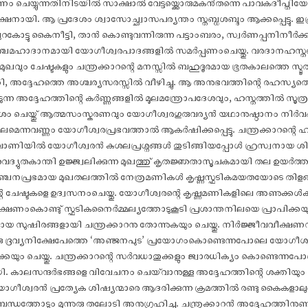
്ഷണം ചെയ്യുന്നതിനിടയിൽ സാക്ഷാൽ വേട്ടയ്ക്കൊരുമകൻതന്നെ പാവകദീപ്ത
ഷനായി. ആ പ്രദേശം ശ്വാസോച്ഛ്വാസപര്യന്തം സ്തബ്ധശബ്ദം ആക്കപ്പെട്ടു. ഇ
റകോട്ടു കൈനീട്ടി, താൻ കൊണ്ടുവന്നിരുന്ന പട്ടാംബരം, സ്വർണപ്പനിനീർക്ക
പഞ്ചമഹാദാനമായി യോഗീശ്വരപാദങ്ങളിൽ സമർപ്പണംചെയ്തു. വരദാനഹസ്
 മുഖവും ചേഷ്ടകളും ചന്ത്രക്കാറന്റെ മനസ്സിൽ ബഹുദൂരമായ ഭൂതകാലത്തെ സ്മ
ി, അദ്ദേഹത്തെ അശ്ചര്യസരസ്സിൽ വീഴിച്ചു. ആ അനുഭവത്തിന്റെ രഹസ്യത്ത
പെടുന്ന അദ്ദേഹത്തിന്റെ കർണ്ണങ്ങളിൽ മൂലമന്ത്രോപദേശവും, ഹസ്തത്തിൽ സൂ
ർശം ചെയ്തു് ആത്മസംസ്കരണവും യോഗീശ്വരഗുരുവര്യൻ യഥാനുഷ്ഠാനം നിർവഹിച്
മെന്നവണ്ണം യോഗീശ്വരപ്രഭവത്താൽ ആകർഷിക്കപ്പെട്ടു. ചന്ത്രക്കാറന്റെ ഹസ്ത
വാണിയിൽ യോഗീശ്വരൻ കുശലപ്രശ്നങ്ങൾ തുടിങ്ങിയപ്പോൾ ഹ്രസ്വനായ ശി
യുതകാന്തി ഉജ്ജ്വലിക്കുന്ന മുഖത്തു് കൃതജ്ഞതാസൂചകമായി തല ഉയർത്തി ഒ
ഞ്ചനപ്രഭമായ മുഖതലത്തിൽ നേത്രമണികൾ കൃഷ്ണസ്ഫടികമയതയോടെ തിളങ്ങി. 
റെ ചേഷ്ടകളെ ഉദ്വസനംചെയ്തു. യോഗീശ്വരന്റെ കൃഷ്ണമണികളിലെ അണുക്കൾക
. ക്ഷണംകൊണ്ടു് സ്ഫടികനൈർമ്മല്യത്തോടുകൂടി പ്രശാന്തനിലയെ പ്രാപിക്
യ സുഷിരങ്ങളായി ചന്ത്രക്കാറനു തോന്നുകയും ചെയ്തു. നിർജ്ജീവവീക്ഷണന
 ഒരു ദ്രവ്യനിക്ഷേപേത്തെ ‘അഞ്ജനപുട’ പ്രയോഗംകൊണ്ടെന്നപോലെ യോഗീശ്വ
ൊടുക്കയും ചെയ്തു. ചന്ത്രക്കാറന്റെ സർവധാതുക്കളും ജ്വാരധിക്യം കൊണ്ടെന്
ായി. കാലസന്ദർഭങ്ങളെ വിവേചനം ചെയ്‌വാനുള്ള അദ്ദേഹത്തിന്റെ ശക്തിയും നശ
ഗീശ്വരൻ പ്രത്യേക ശിഷ്യന്മാരെ ആദരിക്കുന്ന ക്രമത്തിൽ രണ്ടു കൈകളാല
ധത്തോടും മൂന്നുരു തലോടി അനുഗ്രഹിച്ചു. ചന്ത്രക്കാറൻ അദ്ദേഹത്തിനു