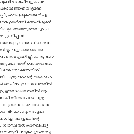
ിയോടുകൂടി അവതീർണ്ണനായ
പ്രകാരമുണ്ടായ വിഭ്രമണ
ുപ്പി, ഫലപുഷ്പകന്ദങ്ങൾ എ
തത്തെ ഉയർത്തി യോഗീശ്വരൻ
ൃതികളും തന്മയത്വത്തോടും പ
െ ഗ്രഹിപ്പാൻ
ത്രബന്ധവും, ലലാടാദിദേശങ്ങ
ചു. ചന്ത്രക്കാറന്റെ ആ
ങ്ങളെ ഗ്രഹിച്ചു്, ബന്ധുവത്സ
ഷ്യ‘മഹിഷൻ’ ഉന്നതനും ഉദ്ധ
ന്നു നോക്കുന്നതിനു്
ചന്ത്രക്കാറന്റെ താമ്രക്ഷശ
്കു് അചിന്ത്യമായ വേഗത്തിൽ
കയും, ഉത്തരക്ഷണത്തിൽ ആ
ായി നിന്നു പോയ ചന്ത്ര
രന്റെ അനന്തമെന്നു തോന്ന
നപോലെ വിറകൊണ്ടു. അദ്ദേഹ
ിച്ചു. ആ പ്രഭുവിന്റെ
ും ശിരസ്സുമുതൽ കരനഖപര്യ
ണ്ടായ ആഭിചാരതുല്യമായ സ്വ