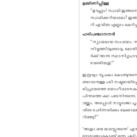
ഉമ്മിണിപ്പിള്ള
“ഊഹും! സ്വാമി ഇങ്ങനെയ
സ്വാമിക്കറിയാമോ? ഇങ്ങനെ
റി എവിടെ എല്ലാം കേറിപ്
ഹരിപഞ്ചാനനൻ
“ന്യായമായ സംശയം. സ
നിവൃത്തിയുണ്ടാവു. മോതിരം
ർക്കു് അന്ത സ്ഥാനിഗൃഹ
വേണ്ടിയതു്.”
ഇത്രയും സൂചകം കൊണ്ടുതന്നെ ക
ണ്ടാവാനുള്ള പടി നഷ്ടമായിപ
ഭിപ്രായത്തെ യോഗീശ്വരസമക്ഷത
പിന്നത്തെ കഥ പടേനിതന്നെ. നൊ
വയ്ക്കും. അപ്പോൾ നാട്ടുരാജാ പൂ
വിടെ ചേർന്നവർക്കും മേക്കാ
റിഞ്ഞു?”
‘അതും ഒരു യശസ്സുതന്നെ’ എ
രോമാഞ്ചംകൊണ്ടു് ഒന്നു ചലിച