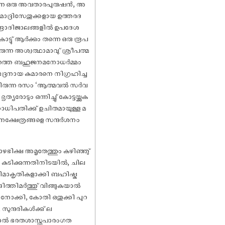
ുന്ന ഒരു അവതാരപുരുഷൻ, അ
മാദ്രിസേതുക്കളായ ഉത്തരദ
ന്ദ്രാദിജാലങ്ങളിൽ ഉപദേശ
ട്ടു് ആർക്കും തന്നെ ഒരു രൂപ
ുന്ന അശ്വത്ഥാമാവു് ശ്രീപത്മ
ഹ്യത്തെ ബഹുജനമനോധർമ്മം
്രനായ കുമാരനെ നിഗ്രഹിച്ച
കൊണ്ടിരുന്ന രസം ‘ആത്മവൽ സർവ
ടും ഒന്നിച്ചു് കോട്ടയ്ക്കക
മഠാധിപതിക്കു് ഉചിതമായുള്ള മ
രധാനക്ഷേത്രങ്ങളെ സന്ദർശനം
ഭിക്ഷ അമൃതേത്തും കഴിഞ്ഞു്
കുടിക്കുന്നതിനിടയിൽ, ചില
ൃത്രിമാകൃതികളാക്കി ബഹിഷ്ക
ങിത്തിമർത്തു് വിങ്ങുകയാൽ
തു് നോക്കി, കോതി ഒതുക്കി പുറ
സുന്ദരികൾക്കു് ല
രയാൽ ഭരതശാസ്ത്രപാരംഗത