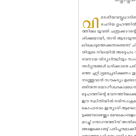
വി
ദേശീയവസ്ത്രധാരിണി
ചെറിയ ഗൃഹത്തിൽ 
ത്തിലെ യുവതി ചന്ത്രക്കാറന്
ശിക്ഷയായി, താൻ ആരായുന്ന 
ലികൊടുത്തേക്കുന്നുണ്ടെന്
തിയുടെ നിലയിൽ അദ്ദേഹം വിധ
രവനായ വിദ്യാർത്ഥിയും സംബ
ന്തർഗ്ഗതങ്ങൾ ധരിക്കാതെ
ത്തെ ചുറ്റി ഭ്രമരപ്രദിക്ഷ
നടത്തുവാൻ സൗകര്യം ഉണ്ടായില
ണ്ടിരുന്ന യോഗീശ്വരകാമധേന
ദ്ദേഹത്തിന്റെ ഭവനത്തിലേക്കു്, 
ഈ സ്ഥിതിയിൽ രവിസംക്രമം രണ
കോപാരവം ഇത്യാദി ആഘോഷങ
ടുക്കുമ്പോഴെയ്ക്കും മേഘക
മറച്ചു് ഗതാഗതത്തിനു് അതിവ
ങ്ങളെക്കൊണ്ടു് പരിപൂതമാക്കി
തെറുത്തുകേറ്റി ഭസ്മക്കുറികളും