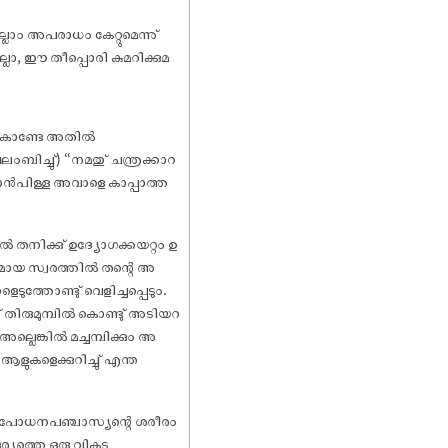
ാം അപരാധം കേറ്റുമെന്നു്
ല്ലാ, ഈ തീപ്പൊരി കുമറിക്കുമ
ംകൊണ്ടേ അതിൽ
ംബിച്ചു്) “നമതു് ചന്ത്രക്കാറ
യാൻപിള്ള അവാളെ കാപ്പാത്ത
ാൽ തനിക്കു് ഉദ്യോഗക്കയറ്റം ഉ
യമായ സ്വരത്തിൽ തന്റെ അ
ുത്തോണ്ടു് വെളിച്ചപ്പെടും.
ു് തിരുമുമ്പിൽ കൊണ്ടു് അടിയറ
 അല്ലെങ്കിൽ മച്ചമ്പിക്കും അ
ുകളെക്കുറിച്ചു് എന്ത
ആ തപോധനപഞ്ചാസ്യന്റെ ശരീരം
ദര്യത്തെ ഒരു വികട