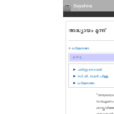
Sayahna
അദ്ധ്യായം മൂന്നു്
←
ധർമ്മരാജാ
v
t
e
►
ചരിത്ര നോവൽ
►
സി.വി. രാമൻ പിള്ള
►
ധർമ്മരാജാ
“തത്വബോധ
സത്വഗുണംക
ശാസ്ത്രവിജ
ശസ്ത്രാസ്ത്