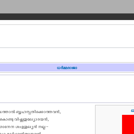
ധർമ്മരാജാ
ധ
ത്താൽ ബൃഹസ്പതിക്കൊത്തവൻ,
ൊണ്ടു വിഷ്ണുതുല്യോദയൻ,
്ഞാനേന ശംഭുതുല്യൻ നല്ല –
രവിദ്യാ ഭാർഗ്ഗവൻതാനവൻ.