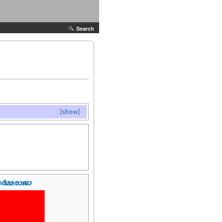
Search
[
show
]
ർമ്മരാജാ