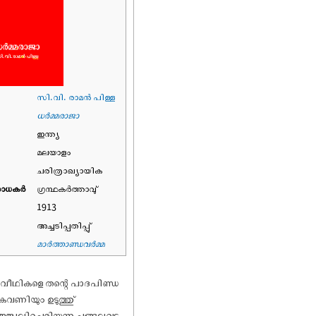
സി.വി. രാമൻ പിള്ള
ധർമ്മരാജാ
ഇന്ത്യ
മലയാളം
ചരിത്രാഖ്യായിക
ാധകര്‍
ഗ്രന്ഥകർത്താവു്
1913
അച്ചടിപ്പതിപ്പു്
മാർത്താണ്ഡവർമ്മ
ുരവീഥികളെ തന്റെ പാദപിണ്ഡ
 കവണിയും ഉടുത്തു്
ജ്ജ്വലിച്ചെരിയുന്ന ചങ്ങലവട്ട,