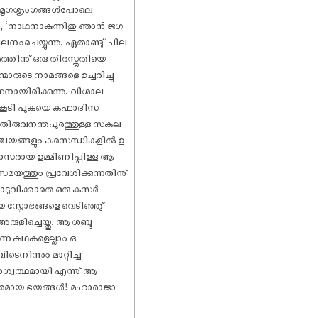
് കൃഷ്ണമൃഗശൃംഗങ്ങൾപോലെ
കി, ‘നാഥനാകുന്നിതു ഞാൻ ജഗ
നംചെയ്യുന്നു. ഏതാണ്ടു് ചില
രത്തിനു് ഒരു തിരസ്കൃതിയെ
മാരുടെ നാമങ്ങളെ ഉച്ചരിച്ചു
്നനായിരിക്കുന്നു. വിശാല
തോടുകൂടി പുകയെ കഫാദിസ
തിരുവനന്തപുരത്തുള്ള സകല
യസഞ്ചയങ്ങളും കരസന്ധികളിൽ ഉ
്യാസരായ ഉമ്മിണിപ്പിള്ള ആ
യത്തും പ്രവേശിക്കുന്നതിനു്
് തൊടുവിക്കാതെ ഒരു കസർ
യ സ്തോഭങ്ങളെ വെടിഞ്ഞു്
അരുളിച്ചെയ്തു. ആ ശബ്ദ
ന്ന കഥകളെല്ലാം ഒ
നിന്നും മാറ്റിച്ച
 അശ്വത്ഥമായി എന്നു് ആ
സ്സാരമായ ഭയങ്ങൾ! മഹാരാജാ