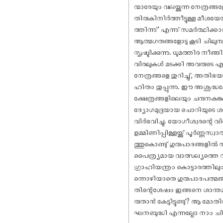
ന്മാരേയും വലയ്ക്കുന്ന നേത്രങ്
തിരുകിനിർത്തീട്ടുള്ള മീശയ
ത്തിന്നു്’ എന്നു് സമർത്ഥി
ആത്മഗതങ്ങളോടു കൂടി ചിലുമ്പിയ
സൃഷ്ടിക്കുന്നു. ധൂമത്തിര നീങ
വിരലുകൾ മടക്കി അവരുടെ എണ്ണത
നേത്രങ്ങളെ തുറിച്ചു്, അതി
ഹിതം തുപ്പുന്നു. ഈ അശുദ്
ക്ഷേത്രങ്ങളിലെയും ചന്ദനകുങ
ദ്യോഗമുദ്രയായ ചൊറിയുടെ ശൽക
വിർഭവിച്ചു. യോഗീശ്വരന്റെ 
ഉമ്മിണിപ്പിള്ളയ്ക്കു് പൂർണ്ണ
ത്തുകൊണ്ടു് ഗുരുപാദങ്ങളിൽ
പൈത്ര്യമായ വാത്സല്യത്തെ സന്
ഗ്രാഹിയന്ത്രം കൊട്ടാരത്തില
ന്നൊഴിയാതെ ഗുരുപാദപത്മങ്ങള
തിന്റെശേഷം ഇങ്ങനെ ശാന്തമായി
രുതാൻ കേട്ടിട്ടുണ്ടു്? ആ 
ഘനബുദ്ധി എന്നല്ലോ നാം ചിന