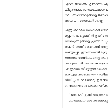
പ്നത്തിൽനിന്നും ഉണർന്നു. ച
കിട്ടുവാനുള്ള ഗോപുരകവാടം ഇ
താപസാമർത്ഥ്യങ്ങളെ ജ്ഞാനനേ
നായ ധനാരാധകൻ ചെയ്തു.
ചന്ത്രക്കാറയോഗീശ്വരന്മാരു
പ്പെടുന്ന രാജ്യത്തിൽ കൃത്രി
നൈപുണ്യങ്ങളെ പ്രയോഗിച്ചുവ
പൊൻവാണിഭകുബേരൻ അണ്ണാവയ്യ
ചെയ്യപ്പെട്ടു. ഈ സംഗതി മന്
ത്താനും അവർ ഒരുമ്പെട്ടു. ആ
സ്ഥമുണ്ടായി. മഹാരാജാവും മ
പാത്രമായ നീട്ടെഴുത്തു കേശവ
നെയുള്ള സംഭവത്തെ അധികാരി
റിയിച്ചു. മഹാരാജാവു് ഈ അഭി
ന്വേഷണങ്ങളെ തുടരുന്നതു് ഗൂ
“ലോകവിശുദ്ധി വരുത്തുവാനാ
ലോകപാലന്മാർ നടക്കുമെല്ല