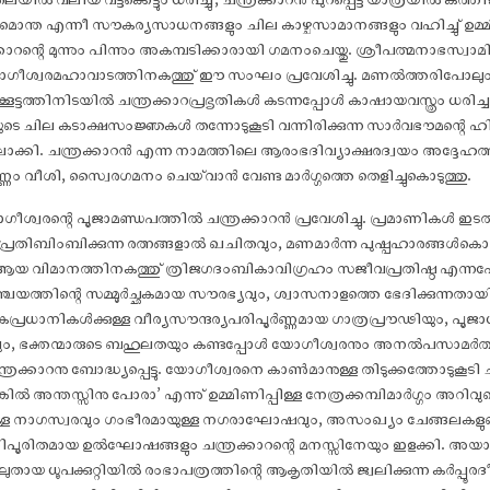
ിമൊന്ത എന്നീ സൗകര്യസാധനങ്ങളും ചില കാഴ്ചസാമാനങ്ങളും വഹിച്ചു് ഉമ
രക്കാറന്റെ മുന്നും പിന്നും അകമ്പടിക്കാരായി ഗമനംചെയ്തു. ശ്രീപത്മനാഭസ്വാ
 യോഗീശ്വരമഹാവാടത്തിനകത്തു് ഈ സംഘം പ്രവേശിച്ചു. മണൽത്തരിപോലു
ക്കൂട്ടത്തിനിടയിൽ ചന്ത്രക്കാറപ്രഭൃതികൾ കടന്നപ്പോൾ കാഷായവസ്ത്രം ധരിച
്ളയുടെ ചില കടാക്ഷസംജ്ഞകൾ തന്നോടുകൂടി വന്നിരിക്കുന്ന സാർവഭൗമന്റെ ഹി
ലാക്കി. ചന്ത്രക്കാറൻ എന്ന നാമത്തിലെ ആരംഭദിവ്യാക്ഷരദ്വയം അദ്ദേഹത്ത
ം വീശി, സ്വൈരഗമനം ചെയ്‌വാൻ വേണ്ട മാർഗ്ഗത്തെ തെളിച്ചുകൊടുത്തു.
ീശ്വരന്റെ പൂജാമണ്ഡപത്തിൽ ചന്ത്രക്കാറൻ പ്രവേശിച്ചു. പ്രമാണികൾ ഇടത
്രതിബിംബിക്കുന്ന രത്നങ്ങളാൽ ഖചിതവും, മണമാർന്ന പുഷ്പഹാരങ്ങൾകൊ
 ആയ വിമാനത്തിനകത്തു് ത്രിജഗദംബികാവിഗ്രഹം സജീവപ്രതിഷ്ഠ എന്ന
ഞ്ചയത്തിന്റെ സമ്മൂർച്ഛകമായ സൗരഭ്യവും, ശ്വാസനാളത്തെ ഭേദിക്കുന്നതായി ധ
ാരകപ്രധാനികൾക്കുള്ള വീര്യസൗന്ദര്യപരിപൂർണ്ണമായ ഗാത്രപ്രൗഢിയും, പൂജാധി
വും, ഭക്തന്മാരുടെ ബഹുലതയും കണ്ടപ്പോൾ യോഗീശ്വരനും അനൽപസാമർത
ക്കാറനു ബോദ്ധ്യപ്പെട്ടു. യോഗീശ്വരനെ കാൺമാനുള്ള തിടുക്കത്തോടുകൂടി ചന്ത്
െങ്കിൽ അന്തസ്സിനു പോരാ’ എന്നു് ഉമ്മിണിപ്പിള്ള നേത്രക്കമ്പിമാർഗ്ഗം അറ
ള്ള നാഗസ്വരവും ഗംഭീരമായുള്ള നഗരാഘോഷവും, അസംഖ്യം ചേങ്ങലകളു
ഭക്തിപൂരിതമായ ഉൽഘോഷങ്ങളും ചന്ത്രക്കാറന്റെ മനസ്സിനേയും ഇളക്കി. അയാള
ായ ധൂപക്കുറ്റിയിൽ രംഭാപത്രത്തിന്റെ ആകൃതിയിൽ ജ്വലിക്കുന്ന കർപ്പ