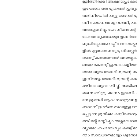
ള്ളിത്തിരക്കി അക്ഷിപ്രോക
തുപോലെ ഒരു പുരുഷൻ പ്രത്യക്
ത്തിനിടയിൽ ചന്ത്രക്കാറൻ പു
ന്നീ സാധനങ്ങളെ വാങ്ങി, 
അനുഗ്രഹിച്ചു. യോഗീശ്വരന്റെ
ക്ഷേ അവ്യക്തമായും ഉണർത്ത
ബുദ്ധിക്ലേശംചെയ്തു് പരവശപ്
ളിൽ മുദ്രാധാരണവും, ശിരസ്പ
ത്മാവു് കാന്തത്താൽ അയശ്ശകല
ലത്വംകൊണ്ടു് ശുദ്ധകേരളീയ
തനും ആയ യോഗീശ്വരന്റെ വൈദ്
തുനിഞ്ഞു. യോഗീശ്വരന്റെ കാ
ക്തിയെ ആവാഹിച്ചു്, അതിന്
ഒരു സമ്മിശ്രചലനം തുടങ്ങി
നേത്രങ്ങൾ ആകാശമാത്രങ്ങളാ
ക്കാറനു് ഭൂഗർഭസ്ഥമായുള്ള
പ്പെട്ട നേത്രവിലം കാട്ടിക്ക
ത്തിന്റെ മസ്തിഷ്കം അമ്ലമയമ
വ്യാമോഹപാരവശ്യം കണ്ടു് യോ
ന്തം സാവധാനമായും ശ്വാസബന്