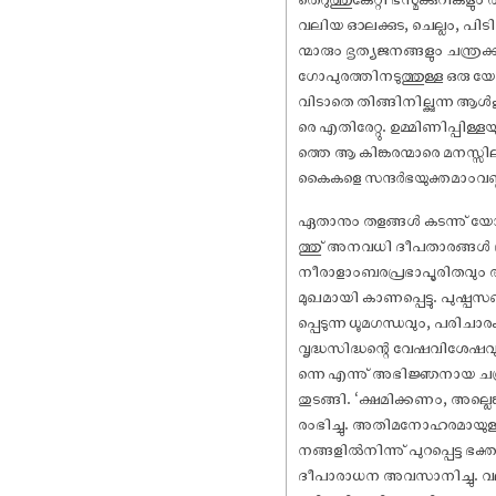
വലിയ ഓലക്കുട, ചെല്ലം, പിട
ന്മാരും ഭൃത്യജനങ്ങളും ചന്ത്
ഗോപുരത്തിനടുത്തുള്ള ഒരു
വിടാതെ തിങ്ങിനില്ക്കുന്ന ആൾ
രെ എതിരേറ്റു. ഉമ്മിണിപ്പിള
ത്തെ ആ കിങ്കരന്മാരെ മനസ്സി
കൈകളെ സന്ദർഭയുക്തമാംവണ്ണ
ഏതാനും തളങ്ങൾ കടന്നു് യോഗ
ത്തു് അനവധി ദീപതാരങ്ങൾ പ
നീരാളാംബരപ്രഭാപൂരിതവും
മുഖമായി കാണപ്പെട്ടു. പുഷ്പസ
പ്പെടുന്ന ധൂമഗന്ധവും, പരിച
വൃദ്ധസിദ്ധന്റെ വേഷവിശേഷ
ന്നെ എന്നു് അഭിജ്ഞനായ ചന്ത്ര
തുടങ്ങി. ‘ക്ഷമിക്കണം, അല്ല
രംഭിച്ചു. അതിമനോഹരമായു
നങ്ങളിൽനിന്നു് പുറപ്പെട്ട 
ദീപാരാധന അവസാനിച്ചു. വലുത