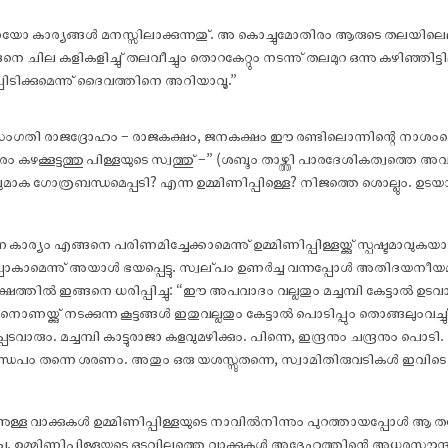
ോ കാര്യങ്ങൾ മനസ്സിലാക്കുന്നതു്. അ കൊച്ചുമോതിരം ആരുടെ തലയിലെല്ല
 ചില കളികളിച്ചു് തലവീച്ചും തൊറകേറ്റും നടന്നു് തലമുറ ഒന്നു കഴിഞ്ഞിട്ടി
പിടിക്കുമെന്നു് ദൈവത്തിനെ അറിയാവൂ.”
ംഗതി രാജദ്രോഹം – രാജകക്ഷം, ജനകക്ഷം ഈ രണ്ടിലൊന്നിന്റെ നാശ
 കഴക്കൂട്ടത്തു പിള്ളയുടെ സ്വത്തു് –” (ശബ്ദം താഴ്ത്തി പാരദേശികത്വത്തെ അവല
വുമാക ഗോത്രബന്ധമെപ്പടി? എന്ന ഉമ്മിണിപ്പിള്ളെ? നിജത്തെ ശൊല്ലും. ഉട
ാര്യം എങ്ങനെ പരിണമിച്ചേക്കാമെന്നു് ഉമ്മിണിപ്പിള്ളയ്ക്കു് സ്പഷ്ടമാവുകയ
്പോകാമെന്നു് അയാൾ ഭയപ്പെട്ടു. സ്വല്‌പം ഉണർച്ച വന്നപ്പോൾ അതിദയനീ
്തിൽ ഇങ്ങനെ ധരിപ്പിച്ചു: “ഈ അപവാദം വല്ലതും മച്ചമ്പി കേട്ടാൽ ഉടവാളെട
ണയ്ക്കു് നടക്കുന്ന കൂട്ടങ്ങൾ ഇതുവല്ലതും കേട്ടാൽ പൊടിപ്പും തൊങ്ങലുംവച്ച
പ്പടവാരും. മച്ചമ്പി കാട്ടുരാജാ കളവുമഴിക്കും. പിന്നെ, ഇന്ദ്രനും ചന്ദ്രനും പൊടി.
മണ്ഡപം തന്നെ ശരണം. അതും ഒരു യശസ്സുതന്നെ, സ്വാമിതിരുവടികൾ ഇവിടെ ആള
ന്നുള്ള വാക്കുകൾ ഉമ്മിണിപ്പിള്ളയുടെ നാവിൽനിന്നും പുറത്തായപ്പോൾ 
്ചു. ഉമ്മിണിപ്പിള്ളയുടെ ഒടുവിലത്തെ വാക്കുകൾ അദ്ദേഹത്തിന്റെ അധരസൗന്