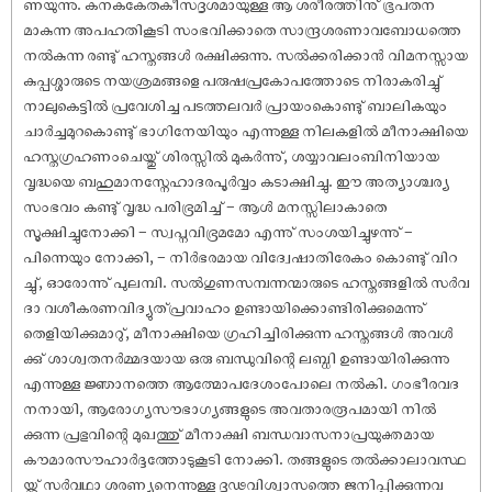
ണയുന്നു. കനകകേതകീസദൃശമായുള്ള ആ ശരീരത്തിനു് ഭൂപതന
മാകുന്ന അപഹതികൂടി സംഭവിക്കാതെ സാന്ദ്രശരണാവബോധത്തെ
നൽകുന്ന രണ്ടു് ഹസ്തങ്ങൾ രക്ഷിക്കുന്നു. സൽക്കരിക്കാൻ വിമനസ്സായ
കുപ്പശ്ശാരുടെ നയശ്രമങ്ങളെ പരുഷപ്രകോപത്തോടെ നിരാകരിച്ചു്
നാലുകെട്ടിൽ പ്രവേശിച്ച പടത്തലവർ പ്രായംകൊണ്ടു് ബാലികയും
ചാർച്ചമുറകൊണ്ടു് ഭാഗിനേയിയും എന്നുള്ള നിലകളിൽ മീനാക്ഷിയെ
ഹസ്തഗ്രഹണംചെയ്തു് ശിരസ്സിൽ മുകർന്നു്, ശയ്യാവലംബിനിയായ
വൃദ്ധയെ ബഹുമാനസ്നേഹാദരപൂർവ്വം കടാക്ഷിച്ചു. ഈ അത്യാശ്ചര്യ
സംഭവം കണ്ടു് വൃദ്ധ പരിഭ്രമിച്ച് – ആൾ മനസ്സിലാകാതെ
സൂക്ഷിച്ചുനോക്കി – സ്വപ്നവിഭ്രമമോ എന്നു് സംശയിച്ചുഴന്നു് –
പിന്നെയും നോക്കി, – നിർഭരമായ വിദ്വേഷാതിരേകം കൊണ്ടു് വിറ
ച്ചു്, ഓരോന്നു് പുലമ്പി. സൽഗുണസമ്പന്നന്മാരുടെ ഹസ്തങ്ങളിൽ സർവ
ദാ വശീകരണവിദ്യുത്പ്രവാഹം ഉണ്ടായിക്കൊണ്ടിരിക്കുമെന്നു്
തെളിയിക്കുമാറു്, മീനാക്ഷിയെ ഗ്രഹിച്ചിരിക്കുന്ന ഹസ്തങ്ങൾ അവൾ
ക്കു് ശാശ്വതനർമ്മദയായ ഒരു ബന്ധുവിന്റെ ലബ്ധി ഉണ്ടായിരിക്കുന്നു
എന്നുള്ള ജ്ഞാനത്തെ ആത്മോപദേശംപോലെ നൽകി. ഗംഭീരവദ
നനായി, ആരോഗ്യസൗഭാഗ്യങ്ങളുടെ അവതാരരൂപമായി നിൽ
ക്കുന്ന പ്രഭുവിന്റെ മുഖത്തു് മീനാക്ഷി ബന്ധവാസനാപ്രയുക്തമായ
കൗമാരസൗഹാർദ്ദത്തോടുകൂടി നോക്കി. തങ്ങളുടെ തൽക്കാലാവസ്ഥ
യ്ക്കു് സർവഥാ ശരണ്യനെന്നുള്ള ദൃഢവിശ്വാസത്തെ ജനിപ്പിക്കുന്നവ