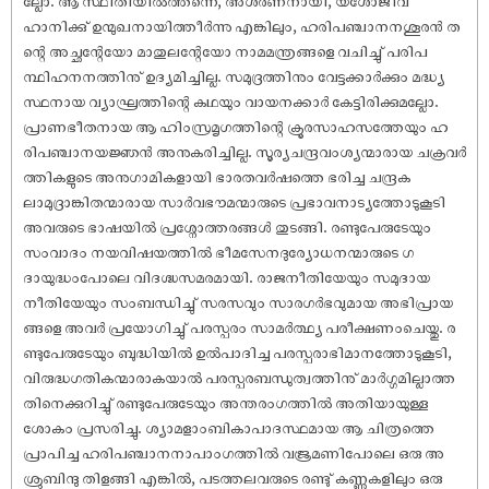
ഹാനിക്കു് ഉന്മുഖനായിത്തീർന്നു എങ്കിലും, ഹരിപഞ്ചാനനശൂരൻ ത
ന്റെ അച്ഛന്റേയോ മാതുലന്റേയോ നാമമന്ത്രങ്ങളെ വചിച്ചു് പരിപ
ന്ഥിഹനനത്തിനു് ഉദ്യമിച്ചില്ല. സമുദ്രത്തിനും വേട്ടക്കാർക്കും മദ്ധ്യ
സ്ഥനായ വ്യാഘ്രത്തിന്റെ കഥയും വായനക്കാർ കേട്ടിരിക്കുമല്ലോ.
പ്രാണഭീതനായ ആ ഹിംസ്രമൃഗത്തിന്റെ ക്രൂരസാഹസത്തേയും ഹ
രിപഞ്ചാനയജ്ഞൻ അനുകരിച്ചില്ല. സൂര്യചന്ദ്രവംശ്യന്മാരായ ചക്രവർ
ത്തികളുടെ അനുഗാമികളായി ഭാരതവർഷത്തെ ഭരിച്ച ചന്ദ്രക
ലാമുദ്രാങ്കിതന്മാരായ സാർവഭൗമന്മാരുടെ പ്രഭാവനാട്യത്തോടുകൂടി
അവരുടെ ഭാഷയിൽ പ്രശ്നോത്തരങ്ങൾ തുടങ്ങി. രണ്ടുപേരുടേയും
സംവാദം നയവിഷയത്തിൽ ഭീമസേനദുര്യോധനന്മാരുടെ ഗ
ദായുദ്ധംപോലെ വിദഗ്ദ്ധസമരമായി. രാജനീതിയേയും സമുദായ
നീതിയേയും സംബന്ധിച്ചു് സരസവും സാരഗർഭവുമായ അഭിപ്രായ
ങ്ങളെ അവർ പ്രയോഗിച്ചു് പരസ്പരം സാമർത്ഥ്യ പരീക്ഷണംചെയ്തു. ര
ണ്ടുപേരുടേയും ബുദ്ധിയിൽ ഉൽപാദിച്ച പരസ്പരാഭിമാനത്തോടുകൂടി,
വിരുദ്ധഗതികന്മാരാകയാൽ പരസ്പരബന്ധുത്വത്തിനു് മാർഗ്ഗമില്ലാത്ത
തിനെക്കുറിച്ചു് രണ്ടുപേരുടേയും അന്തരംഗത്തിൽ അതിയായുള്ള
ശോകം പ്രസരിച്ചു. ശ്യാമളാംബികാപാദസ്ഥമായ ആ ചിത്രത്തെ
പ്രാപിച്ച ഹരിപഞ്ചാനനാപാംഗത്തിൽ വജ്രമണിപോലെ ഒരു അ
ശ്രുബിന്ദു തിളങ്ങി എങ്കിൽ, പടത്തലവരുടെ രണ്ടു് കണ്ണുകളിലും ഒരു