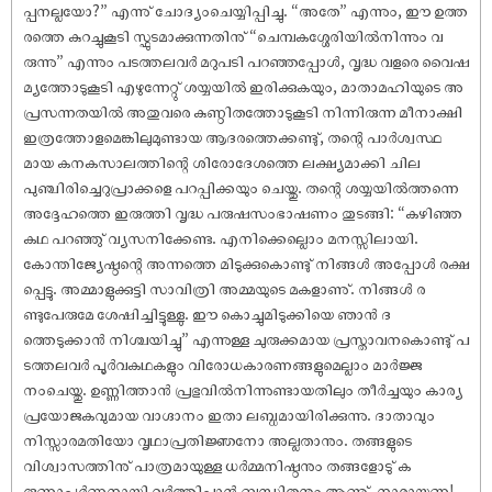
പ്പനല്ലയോ?” എന്നു് ചോദ്യംചെയ്യിപ്പിച്ചു. “അതേ” എന്നും, ഈ ഉത്ത
രത്തെ കുറച്ചുകൂടി സ്ഫുടമാക്കുന്നതിനു് “ചെമ്പകശ്ശേരിയിൽനിന്നും വ
രുന്നു” എന്നും പടത്തലവർ മറുപടി പറഞ്ഞപ്പോൾ, വൃദ്ധ വളരെ വൈഷ
മ്യത്തോടുകൂടി എഴുന്നേറ്റു് ശയ്യയിൽ ഇരിക്കുകയും, മാതാമഹിയുടെ അ
പ്രസന്നതയിൽ അതുവരെ കുണ്ഠിതത്തോടുകൂടി നിന്നിരുന്ന മീനാക്ഷി
ഇത്രത്തോളമെങ്കിലുമുണ്ടായ ആദരത്തെക്കണ്ടു്, തന്റെ പാർശ്വസ്ഥ
മായ കനകസാലത്തിന്റെ ശിരോദേശത്തെ ലക്ഷ്യമാക്കി ചില
പുഞ്ചിരിച്ചെറുപ്രാക്കളെ പറപ്പിക്കയും ചെയ്തു. തന്റെ ശയ്യയിൽത്തന്നെ
അദ്ദേഹത്തെ ഇരുത്തി വൃദ്ധ പരുഷസംഭാഷണം തുടങ്ങി: “കഴിഞ്ഞ
കഥ പറഞ്ഞു് വ്യസനിക്കേണ്ട. എനിക്കെല്ലൊം മനസ്സിലായി.
കോന്തിജ്യേഷ്ഠന്റെ അന്നത്തെ മിടുക്കുകൊണ്ടു് നിങ്ങൾ അപ്പോൾ രക്ഷ
പ്പെട്ടു. അമ്മാളുക്കുട്ടി സാവിത്രി അമ്മയുടെ മകളാണു്. നിങ്ങൾ ര
ണ്ടുപേരുമേ ശേഷിച്ചിട്ടുള്ളു. ഈ കൊച്ചുമിടുക്കിയെ ഞാൻ ദ
ത്തെടുക്കാൻ നിശ്ചയിച്ചു” എന്നുള്ള ചുരുക്കമായ പ്രസ്താവനകൊണ്ടു് പ
ടത്തലവർ പൂർവകഥകളും വിരോധകാരണങ്ങളുമെല്ലാം മാർജ്ജ
നംചെയ്തു. ഉണ്ണിത്താൻ പ്രഭുവിൽനിന്നുണ്ടായതിലും തീർച്ചയും കാര്യ
പ്രയോജകവുമായ വാഗ്ദാനം ഇതാ ലബ്ധമായിരിക്കുന്നു. ദാതാവും
നിസ്സാരമതിയോ വൃഥാപ്രതിജ്ഞനോ അല്ലതാനും. തങ്ങളുടെ
വിശ്വാസത്തിനു് പാത്രമായുള്ള ധർമ്മനിഷ്ഠനും തങ്ങളോടു് ക
രുണാപൂർണ്ണനായി വർത്തിപ്പാൻ ബന്ധിതനും ആണു്. നാരായണ!