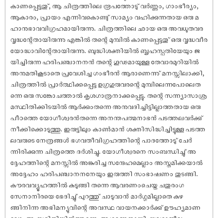
കാണപ്പെട്ടതു്, ആ ചിത്രത്തിലെ രൂപത്തോടു് വർണ്ണം, ഗാംഭീര്യം,
ആകാരം, പ്രായം എന്നിവകൊണ്ടു് സാമ്യം വഹിക്കുന്നതായ ഒരു മ
ഹാനുഭാവവിഗ്രഹമായിരുന്നു. ചിത്രത്തിലെ ഛായ ഒരു അവധൂതവര
വൃദ്ധന്റേതായിരുന്നു എങ്കിൽ തന്റെ മുമ്പിൽ കാണപ്പെട്ടതു് ഒരു വൃദ്ധവീര
യോദ്ധാവിന്റേതായിരുന്നു. ബുദ്ധിശക്തിയിൽ ബൃഹസ്പതിയേയും ജ
യിച്ചിരുന്ന ഹരിപഞ്ചാനനൻ തന്റെ ഗൂഢമായുള്ള തേവാരമുറിയിൽ
അനുമതികൂടാതെ പ്രവേശിച്ച ഗംഭീരൻ ആരാണെന്നു് മനസ്സിലാക്കി,
ചിത്രത്തിൽ പ്രാർത്ഥിക്കപ്പെട്ട ഉഗ്രഗുരുവരന്റെ മുമ്പിലെന്നപോലെത
ന്നെ ഒരു സങ്കോചത്താൽ കൃശഗാത്രനാക്കപ്പെട്ടു. തന്റെ സന്ന്യാസാശ്ര
മസ്ഥിതിക്കിടയിൽ ആർക്കുംതന്നെ അനുവദിച്ചിട്ടില്ലാത്തതായ ഒരു
പീഠത്തെ യോഗീശ്വരൻതന്നെ അനന്തപത്മനാഭൻ പടത്തലവർക്കു്
നീക്കിക്കൊടുത്തു. ഇരുട്ടിലും കാൺമാൻ ശക്തിസിദ്ധിച്ചിട്ടുള്ള പടത്ത
ലവരുടെ നേത്രങ്ങൾ ഭഗവതീവിഗ്രഹത്തിന്റെ പാദത്തോടു് ചേർ
ന്നിരിക്കുന്ന ചിത്രത്തെ ദർശിച്ചു. യോഗീശ്വരനെ സംബന്ധിച്ചു് അ
ദ്ദേഹത്തിന്റെ മനസ്സിൽ അങ്കുരിച്ച സന്ദേഹമെല്ലാം അസ്തമിക്കയാൽ
അദ്ദേഹം ഹരിപഞ്ചാനനനേയും ഇരുത്തി സംഭാഷണം തുടങ്ങി.
കൗരവവ്യൂഹത്തിൽ കുടുങ്ങി തന്നെ ആവരണംചെയ്ത ചതുരംഗ
സേനാനിരയെ ഭേദിച്ചു് പുറത്തു് ചാടുവാൻ മാർഗ്ഗമില്ലാതെ കുഴ
ങ്ങിനിന്ന അഭിമന്യുവിന്റെ അവസ്ഥ വായനക്കാർക്കു് ഊഹ്യമാണ
ല്ലോ. ആ സ്ഥിതിയിൽത്തന്നെ, അശരണനായി, യശോജീവ