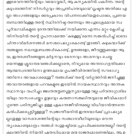
ക്കൂടഭവനത്തിന്റേയും വയോവൃദ്ധി, ആ കന്യകയിൽ പകർന്നു. തന്റെ
കുടുംബത്തിനു് നിസർഗ്ഗവും അപ്രതിഹതവുമായ് ധൃഷ്ടത അതിലെ എ
ല്ലാ അംഗങ്ങളേയും ഒരേപ്രകാരം വിപന്നരാക്കിയതുപോലെ, പ്രണയ
ബന്ധത്തിലുള്ള തന്റെ സ്ഥിരനിഷ്ഠ തന്നെയും അംഗുലക്രമമായ സ്വ
പൂർവഗാമികളുടെ ദുരന്തത്തിലേക്കു് നയിക്കുന്നു എന്നും മറ്റും ക്ലേശിച്ച
തിനിടയിൽ തന്റെ ഗൃഹനാമത്തെ ‘കഴക്കൂട്ട’മെന്നു സങ്കൽപിച്ചു് ഓരോ
ചിന്താവിമർശനങ്ങൾ മനശ്ചാപല്യംകൊണ്ടു് തുടങ്ങി. കഴുകന്മാർക്കു്
തങ്ങളുടെ നഖരതുണ്ഡങ്ങൾകൊണ്ടു്, മൃതങ്ങളോ, ജീവത്തുക്കളോ ആ
യ, ഇതരശരീരങ്ങളുടെ മർദ്ദനവും ഭേദനവും അശനവും ചെയ്ക
യെന്നുള്ള ക്രൂരാനുഭവങ്ങൾക്കല്ലാതെ, ദിവ്യമായ അനുരാഗഭൂതിക്കോ
ആത്മസ്വരത്തിനോ ഉത്തമമായ ഗൃഹജീവിതത്തിന്റെ സൗഭാഗ്യ
ത്തിനോ അവകാശമെന്തു്? തങ്ങൾക്കു് തന്റെ വർഗ്ഗത്തിൽ ജനിച്ചുള്ള
അവാന്തരങ്ങളായ പറവകളുടെ ഇടയിൽ നായകസ്ഥാനവും അന്തക
സ്ഥാനവും വഹിച്ചും ജലതരുതൃണശൂന്യമായുള്ള വല്ല പർവതാഗ്രശില
യിലും വാസംചെയ്തും മൃദുലവും കരുണാസങ്കലിതവുമായ ജീവികാമാർ
ഗ്ഗത്തെ പരിത്യജിച്ചും ഉള്ള ഏകാന്തജീവിതമല്ലേ വിധിയാൽത്തന്നെ
കൽപിക്കപ്പെട്ടിട്ടുള്ളതു്? സ്വജാതീയരിൽ ഇതരന്മാർക്കു് പ്രാപല്യമ
ല്ലാതുള്ള വാസദേശത്തിന്റേയും സഞ്ചാരവീഥിയുടേയും ഔന്ന
ത്യംകൊണ്ടുമാത്രം തങ്ങൾ സന്തുഷ്ടിയെ പ്രാപിക്കേണ്ടേതല്ലേ? തന്റെ
കുലത്തിന്റെ നിയതി ഏതദ്വിധമായ ഒരു രാജത്വമാണെങ്കിലും, ആ ഉ