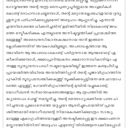
ഗോവൃന്ദത്തെ തന്റെ തന്ത്ര നൈപുണ്യപൂർണ്ണമായ അംഗുലികൾ
കൊണ്ടു് ദോഹനംചെയ്യുമ്പോൾ, തന്റെ മറ്റൊരു ക്ലേശഹേതുവായ ദ്രവ്യ
ശൂന്യത പരിഹരിക്കപ്പെടുമെന്നു് അദ്ദേഹം ആഹ്ലാദിച്ചു. എന്നാൽ
ഗുരുനിദേശത്തെ ധിക്കരിച്ചതിനു് ഉമിത്തീയിൽ നിലകൊണ്ടു് ജഡ
ത്തെ ഭസ്മീകരിക്കുക എന്നല്ലാതെ അനിഷ്ടവൃത്തിക്കു് പ്രായശ്ചിത്ത
മെന്തുള്ളു? അദ്വൈതസിദ്ധാന്തകുശലനായ താൻ ഇങ്ങനെ
ക്ലേശിക്കുന്നതിനു് അവകാശമില്ലല്ലോ. അപരാധകൃത്തായ ആ
ത്മാവിനെ ആ അപരാധംകൊണ്ടു് പരിഭൂതനായ ആത്മാവോടു് ഏ
കീകരിക്കുമ്പോൾ, ക്ഷമാപ്രാർത്ഥകനും ക്ഷമാദാനാധികാരിയും എ
ന്നുള്ള വ്യത്യാസോപാധി നഷ്ടമാവുകയില്ലേ? ഇങ്ങനെ കണ്ടുപിടിച്ച
പ്രായശ്ചിത്തവിധിയെ അനുവർത്തിപ്പാൻ തന്റെ പൂജാവിഗ്രഹത്തിനു
പുറകിൽ സൂര്യപടസഞ്ചിക്കകത്തു് സൂക്ഷിക്കപ്പെട്ടിരുന്ന ഒരു ഛായാപ
ടത്തെ എടുത്തു്, ഭഗവതിവിഗ്രഹത്തിന്റെ മുമ്പിൽ വച്ചുകൊണ്ടു്,
യോഗീശ്വരൻ സർവാന്തഃകരണങ്ങളേയും ആ രൂപത്തിൽ അ
ദ്ധ്യാരോപം ചെയ്തു് നമസ്കരിച്ചു. തന്റെ വൈരാഗ്യശക്തിയെ പാടേ ഹ
നിച്ചതായ പ്രലോഭനത്തെ യദൃച്ഛയാ ആദരിച്ചുപോയതിനു് പ്രായ
ശ്ചിത്തമായി യോഗീശ്വരന്റെ നിയാമകശക്തിക്കുമാത്രം സാദ്ധ്യ
മായുള്ള ഏകാഗ്രചിത്തയോടുകൂടി അനുഷ്ഠിക്കപ്പെട്ട ഈ ക്ഷമാപണന
മസ്കാരത്തിൽനിന്നു് അദ്ദേഹം എഴുന്നേറ്റു് തിരിഞ്ഞുനോക്കിയപ്പോൾ