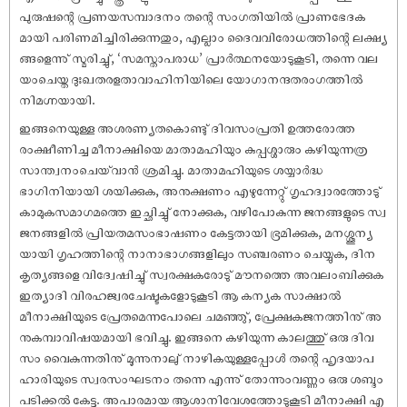
പുരുഷന്റെ പ്രണയസമ്പാദനം തന്റെ സംഗതിയിൽ പ്രാണഭേദക
മായി പരിണമിച്ചിരിക്കുന്നതും, എല്ലാം ദൈവവിരോധത്തിന്റെ ലക്ഷ്യ
ങ്ങളെന്നു് സ്മരിച്ചു്, ‘സമസ്താപരാധ’ പ്രാർത്ഥനയോടുകൂടി, തന്നെ വല
യംചെയ്ത ദുഃഖതരളതാവാഹിനിയിലെ യോഗാനന്ദതരംഗത്തിൽ
നിമഗ്നയായി.
ഇങ്ങനെയുള്ള അശരണ്യതകൊണ്ടു് ദിവസംപ്രതി ഉത്തരോത്ത
രംക്ഷീണിച്ച മീനാക്ഷിയെ മാതാമഹിയും കുപ്പശ്ശാരും കഴിയുന്നത്ര
സാന്ത്വനംചെയ്‌‌വാൻ ശ്രമിച്ചു. മാതാമഹിയുടെ ശയ്യാർദ്ധ
ഭാഗിനിയായി ശയിക്കുക, അനുക്ഷണം എഴുന്നേറ്റു് ഗൃഹദ്വാരത്തോടു്
കാമുകസമാഗമത്തെ ഇച്ഛിച്ചു് നോക്കുക, വഴിപോകുന്ന ജനങ്ങളുടെ സ്വ
ജനങ്ങളിൽ പ്രിയതമസംഭാഷണം കേട്ടതായി ഭ്രമിക്കുക, മനശ്ശൂന്യ
യായി ഗൃഹത്തിന്റെ നാനാഭാഗങ്ങളിലും സഞ്ചരണം ചെയ്യുക, ദിന
കൃത്യങ്ങളെ വിദ്വേഷിച്ചു് സ്വരക്ഷകരോടു് മൗനത്തെ അവലംബിക്കുക
ഇത്യാദി വിരഹജ്വരചേഷ്ടകളോടുകൂടി ആ കന്യക സാക്ഷാൽ
മീനാക്ഷിയുടെ പ്രേതമെന്നപോലെ ചമഞ്ഞു്, പ്രേക്ഷകജനത്തിനു് അ
നുകമ്പാവിഷയമായി ഭവിച്ചു. ഇങ്ങനെ കഴിയുന്ന കാലത്തു് ഒരു ദിവ
സം വൈകുന്നതിനു് മൂന്നുനാലു് നാഴികയുള്ളപ്പോൾ തന്റെ ഹൃദയാപ
ഹാരിയുടെ സ്വരസംഘടനം തന്നെ എന്നു് തോന്നുംവണ്ണം ഒരു ശബ്ദം
പടിക്കൽ കേട്ടു. അപാരമായ ആശാനിവേശത്തോടുകൂടി മീനാക്ഷി എ