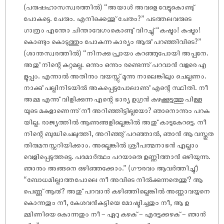
(പരുഷഹാസസ്വരത്തിൽ) “അയാൾ അവളെ വേട്ടുകൊണ്ടു്
പോകട്ടെ. ചേരും. എനിക്കെന്തു് ചേതം?” പടത്തലവരുടെ
ഗാത്രം എന്തോ ചിന്താവേഗംകൊണ്ടു് വിറച്ചു് “കഷ്ടം! കഷ്ടം!
കൊണ്ടും കൊടുത്തും പോകുന്ന കാര്യം ആരു് പറഞ്ഞിവിടെ?”
(ശാന്തസ്വരത്തിൽ) “നിനക്കു പ്രായം കുറഞ്ഞുപോയി അപ്പനേ.
അതു് നിന്റെ കുറ്റമല്ല. ഒന്നും ഒന്നും രണ്ടെന്നു് പറവാൻ വളരെ എ
ളുപ്പം. എന്നാൽ അതിനും വയസ്സു് മൂന്നു നാലെങ്കിലും ചെല്ലണം.
നാക്കു് പല്ലിനിടയിൽ അകപ്പെട്ടപോലാണു് എന്റെ സ്ഥിതി. നീ
അമ്മ എന്നു് വിളിക്കുന്ന എന്റെ ഭാര്യ ഉഗ്രൻ കഴക്കൂട്ടത്തു പിള്ള
യുടെ മകളാണെന്നു് നീ അറിഞ്ഞിട്ടില്ലയോ? ഞാനൊന്നും പറക
യില്ല. രാജ്യത്തിൽ ആണുങ്ങളില്ലെങ്കിൽ അതു് കാടുകേറട്ടെ. നീ
നിന്റെ ബുദ്ധിചെലുത്തി, അറിഞ്ഞു് പറഞ്ഞാൽ, ഞാൻ ആ വസ്തുത
തിരുമനസ്സറിയിക്കാം. അല്ലെങ്കിൽ ശ്രീപത്മനാഭൻ എല്ലാം
വെളിപ്പെടുത്തട്ടെ. പരമാർത്ഥം പറയാതെ ഉണ്ണിത്താൻ ഒഴിയുന്നു.
ഞാനും അങ്ങനെ ഒഴിഞ്ഞക്കോം.” (ഗൗരവം ആവർത്തിച്ചു്)
“ബോധമില്ലാത്തപോലെ നീ അവിടെ നിൽക്കുന്നതെന്തു്? ആ
പെണ്ണു് ആരു്? അതു് പറവാൻ കഴിഞ്ഞില്ലെങ്കിൽ അണ്ണാവയ്യനെ
കൊന്നതും നീ, കേശവൻകുട്ടിയെ മോഷ്ടിച്ചതും നീ, ആ ഉ
മ്മിണിയെ കൊന്നതും നീ – ഏറു കഴകു് – എരട്ടക്കഴകു് – ഞാൻ