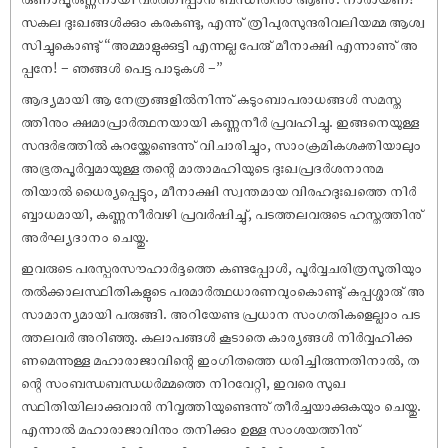
സകല ദുഃഖങ്ങൾക്കും കരകണ്ടു, എന്നു് ത്രിപുരസുന്ദരിവലിയമ്മ ആശ്വ
സിച്ചുകൊണ്ടു് “അമ്മാളുക്കുട്ടി എന്നല്ല പേരു് മീനാക്ഷി എന്നാണു് അ
പ്പനേ! – ഞങ്ങൾ പെട്ട പാടുകൾ –”
ആദ്യമായി ആ നേത്രങ്ങളിൽനിന്നു് കുടുംബാപരാധങ്ങൾ സമസ്ത
ത്തിനും ക്ഷമാപ്രാർത്ഥനയായി കണ്ണുനീർ പ്രവഹിച്ചു. ഇങ്ങനെയുള്ള
സന്ദർഭത്തിൽ കുറയ്ക്കേണ്ടെന്നു് വിചാരിച്ചും, സാംക്രമികശക്തിയാലും
അഭൂതപൂർവ്വമായുള്ള തന്റെ മാതാമഹിയുടെ ദുഃഖപ്രദർശനാനുമ
തിയാൽ ധൈര്യപ്പെട്ടും, മീനാക്ഷി സ്വന്തമായ വിരഹദുഃഖത്തെ നിർ
ബ്ബാധമായി, കണ്ണുനീർവഴി പ്രവർഷിച്ചു്, പടത്തലവരുടെ ഹസ്തത്തിനു്
അർഘ്യദാനം ചെയ്തു.
ഇവരുടെ പരസ്പരസൗഹാർദ്ദത്തെ കണ്ടപ്പോൾ, പൂർവ്വചരിത്രസൂതിയും
തൽക്കാലസ്ഥിതികളുടെ പരമാർത്ഥധാരണവുംകൊണ്ടു് കുപ്പശ്ശാരു് അ
സാമാന്യമായി പരുങ്ങി. അറിയേണ്ട പ്രധാന സംഗതികളെല്ലാം പട
ത്തലവർ അറിഞ്ഞു. കലാപങ്ങൾ കൂടാതെ കാര്യങ്ങൾ നിർവ്വഹിക്ക
ണമെന്നുള്ള മഹാരാജാവിന്റെ ഇംഗിതത്തെ ധരിച്ചിരുന്നതിനാൽ, ത
ന്റെ സംബന്ധബന്ധധർമ്മത്തെ നിറവേറ്റി, ഇവരെ സുഖ
സ്ഥിതിയിലാക്കുവാൻ നിവൃത്തിയുണ്ടെന്നു് തീർച്ചയാക്കുകയും ചെയ്തു.
എന്നാൽ മഹാരാജാവിനും തനിക്കും ഉള്ള സംശയത്തിനു്