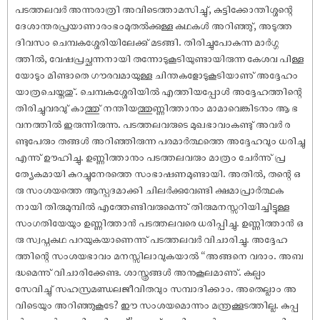
പടത്തലവർ അന്നുരാത്രി അവിടെത്താമസിച്ചു്, കുട്ടിക്കോന്തിശ്ശന്റെ
ദേശാന്തരപ്രയാണാരംഭംമുതൽക്കുള്ള കഥകൾ അറിഞ്ഞു്, അടുത്ത
ദിവസം ചെമ്പകശ്ശേരിയിലേക്കു് മടങ്ങി. തിരിച്ചുപോകുന്ന മാർഗ്ഗ
ത്തിൽ, വേഷപ്രച്ഛന്നനായി തന്നോടുകൂടിയുണ്ടായിരുന്ന കേശവ പിള്ള
യോടും മിണ്ടാതെ ഗൗരവമായുള്ള ചിന്തകളോടുകൂടിയാണു് അദ്ദേഹം
യാത്രചെയ്തതു്. ചെമ്പകശ്ശേരിയിൽ എത്തിയപ്പോൾ അദ്ദേഹത്തിന്റെ
തിരിച്ചുവരവു് കാത്തു് നന്തിയത്തുണ്ണിത്താനും മാമാവെങ്കിടനും ആ ഭ
വനത്തിൽ ഇരുന്നിരുന്നു. പടത്തലവരുടെ മുഖഭാവംകണ്ടു് അവർ ര
ണ്ടുപേരും തങ്ങൾ അറിഞ്ഞിരുന്ന പരമാർത്ഥത്തെ അദ്ദേഹവും ധരിച്ചു
എന്നു് ഊഹിച്ചു. ഉണ്ണിത്താനും പടത്തലവരും മാത്രം ചേർന്നു് പ്ര
ത്യേകമായി കുറച്ചുനേരത്തെ സംഭാഷണമുണ്ടായി. അതിൽ, തന്റെ ഒ
രു സംശയത്തെ ആസ്പദമാക്കി ചിലർക്കുവേണ്ടി ക്ഷമാപ്രാർത്ഥക
നായി തിരുമുമ്പിൽ എത്തേണ്ടിവരുമെന്നു് തിരുമനസ്സറിയിച്ചിട്ടുള്ള
സംഗതിയേയും ഉണ്ണിത്താൻ പടത്തലവരെ ധരിപ്പിച്ചു. ഉണ്ണിത്താൻ ഒ
രു സ്വപ്നകഥ പറയുകയാണെന്നു് പടത്തലവർ വിചാരിച്ചു. അദ്ദേഹ
ത്തിന്റെ സംശയഭാവം മനസ്സിലാവുകയാൽ “അങ്ങനെ വരാം. അബ
ദ്ധമെന്നു് വിചാരിക്കേണ്ട. ശാസ്ത്രങ്ങൾ അനുകൂലമാണു്. കല്പം
സേവിച്ചു് സഹസ്രമണ്ഡലജീവിതവും സമ്പാദിക്കാം. അതെല്ലാം അ
വിടെയും അറിഞ്ഞുകൂടേ? ഈ സംശയമൊന്നും മന്ത്രക്കൂടത്തില്ല. കുപ്പ