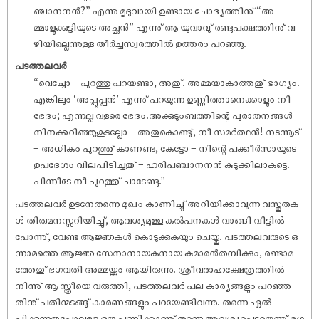
ഞ്ചാനനൻ?” എന്നു മൃദുവായി ഉണ്ടായ ചോദ്യത്തിനു് “അ
മ്മാളുക്കുട്ടിയുടെ അച്ഛൻ” എന്നു് ആ യുവാവു് രണ്ടുപക്ഷത്തിനു് വ
ഴിയില്ലെന്നുള്ള തീർച്ചസ്വരത്തിൽ ഉത്തരം പറഞ്ഞു.
പടത്തലവർ
“വെച്ചോ – പുറത്തു പറയണ്ടാ, അതു്. അമ്മയാകാത്തതു് ഭാഗ്യം.
എങ്കിലും ‘അപ്പൂപ്പൻ’ എന്നു് പറയുന്ന ഉണ്ണിത്താനെക്കാളും നീ
ഭേദം; എന്നല്ല വളരെ ഭേദം.അക്കുടുംബത്തിന്റെ പുരാതനങ്ങൾ
നിനക്കറിഞ്ഞുകൂടല്ലോ – അതുകൊണ്ടു്, നീ സമർത്ഥൻ! നടന്നൂട്
– അധികം പുറത്തു് കാണണ്ട, കേട്ടോ – നിന്റെ പക്കീർസായുടെ
ഉപദേശം വിലപിടിച്ചതു് – ഹരിപഞ്ചാനനൻ കുടുക്കിലാകട്ടെ.
പിന്നീടേ നീ പുറത്തു് ചാടേണ്ടു.”
പടത്തലവർ ഉടനേതന്നെ മുഖം കാണിച്ചു് അറിയിക്കാവുന്ന വസ്തുതക
ൾ തിരുമനസ്സറിയിച്ചു്, ആവശ്യമുള്ള കൽപനകൾ വാങ്ങി വീട്ടിൽ
പോന്നു്, വേണ്ട ആജ്ഞകൾ കൊടുക്കുകയും ചെയ്തു. പടത്തലവരുടെ ഒ
ന്നാമത്തെ ആജ്ഞ സേനാനായകനായ കുമാരൻതമ്പിക്കും, രണ്ടാമ
ത്തേതു് ഭഗവതി അമ്മയ്ക്കും ആയിരുന്നു. ശ്രീവരാഹക്ഷേത്രത്തിൽ
നിന്നു് ആ സ്ത്രീയെ വരുത്തി, പടത്തലവർ പല കാര്യങ്ങളും പറഞ്ഞ
തിനു് പതിന്മടങ്ങു് കാരണങ്ങളും പറയേണ്ടിവന്നു. തന്നെ ഏൽ
പിക്കുന്നതുപോലുള്ള ഒരു പണിക്കാണു് തന്നെ ആവശ്യപ്പെട്ടതെന്നു് ഭഗ