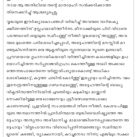
നായ ആ അതിഥിയെ തന്റെ മാതാമഹി സൽക്കരിക്കാത്ത
തിനെക്കുറിച്ചു് ആശ്ചര്യപ്പെട്ടു.
വൃദ്ധയുടെ ഈർഷ്യാകോപങ്ങൾ വർദ്ധിച്ചു് അവരുടെ വാർദ്ധക്യ
ക്ഷീണത്തിനു് ദുസ്സഹമായിത്തീർന്നു. മീനാക്ഷിയുടെ പിടി വിടാതെ
പടത്തലവർ ശയ്യയുടെ സമീപത്തു് നീങ്ങി വൃദ്ധയോടു് അടുത്തു്, അവ
രുടെ മുഖത്തെ പരിശോധിച്ചപ്പോൾ, അദ്ദേഹത്തിന്റെ മനസ്സിൽ മറ
ഞ്ഞുകിടന്നിരുന്ന ഒരു ആകൃതിയുടെ സ്ഫുടതരമായ സ്മരണ ഉണ്ടായി.
പ്രൗഢയായ ഗൃഹനായികയായി വർത്തിച്ചിരുന്ന കാലങ്ങളിലും ഉപ
യോഗിച്ചിരുന്ന സർപ്പരാജവിഗ്രഹം കൊത്തീട്ടുള്ള താലി അക്കാല
ത്തെന്നപോലെതന്നെ വർണ്ണവിപര്യയംകൊണ്ടു് അധികം
ശോഭിക്കുമാറു്, കറുത്ത ചരടിൽ കോർത്തു് ഇപ്പോഴും ധരിച്ചിരുന്നു. വല
തുനേത്രത്തിനടുത്തുള്ള ഗണ്ഡസ്ഥലത്തു്, അദ്ദേഹത്തിന്റെ ബാല്യ
വികൃതിത്വത്തിനിടയിൽ ചുരണ്ടിയും കഴുകിയും മായ്ക്കാൻ
നോക്കിയിട്ടുള്ള ഒരു ലാഞ്ഛനവും ശ്രീവത്സമെന്നപോലെ
കാണുന്നുണ്ടു്. പ്രഭുവിന്റെ സംശയങ്ങൾ തീരെ നീങ്ങി. കേശവ പിള്ള
യുടെ അനുമാനത്തിൽ പ്രദർശിതമായ ബുദ്ധിവൈശിഷ്ട്യത്തെ അ
ദ്ദേഹവും അത്യന്തം അഭിമാനിച്ചു. മാമാവെങ്കിടനെപ്പോലെതന്നെ അ
ദ്ദേഹവും ‘വിട്ടുപോവാനും വിരോധിപ്പതിന്നുമങ്ങൊട്ടും സമർത്ഥന
ല്ലാതെ’ കുഴങ്ങി, വ്യാകുലനായി, കുറച്ചുനേരം നിന്നു; എങ്കിലും സകല