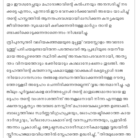
തും ഈശ്വരേച്ഛയും മഹാരാജാവിന്റെ കൽപനയും അനുസരിച്ചു് നട
ക്കട്ടെ എന്നും, എന്നാൽ ഈ ഭവനക്കാർക്കുവേണ്ടി അഭയം യാചിച്ചു്
തന്റെ ഹസ്തത്തിൽ ആനന്ദപരവശയായി ലസിക്കുന്ന കന്യകയുടെ
ജീവിതത്തെ സുഖമായി കഴിക്കുന്നതിനുള്ള മാർഗ്ഗം താൻ ഉ
ണ്ടാക്കിക്കൊടുക്കുന്നതാണെന്നും നിശ്ചയിച്ചു.
ത്രിപുരസുന്ദരി വലിയകുഞ്ഞമ്മയുടെ മുപ്പതു് വയസ്സോളം അവരോട
ടുത്തു് പരിചയമുണ്ടായിരുന്ന പടത്തലവർ ആ പ്രഭ്വിയുടെ ദയനീയ
മായ അപ്പോഴത്തെ സ്ഥിതി കണ്ടു് അനുകമ്പാപരവശനായി, അത്യ
ന്തം വിനയത്തോടും ഭക്തിയോടും കുശലാന്വേഷണം തുടങ്ങി. അ
ദ്ദേഹത്തിന്റെ കരുണാസൂചകമായുള്ള വാക്കുകൾ കേട്ടപ്പോൾ രാജ
നിയോഗാനുസാരം തങ്ങളെ ബന്ധനത്തിലാക്കുന്നതിനുള്ള ദൗത്യ
ത്തോടുകൂടി അദ്ദേഹം ചെന്നിരിക്കുന്നതല്ലെന്നു് വൃദ്ധ അനുമാനിച്ചു. എ
ങ്കിലും പൂർവ്വകഥകളെ ഓർത്തപ്പോൾ തന്റെ മാതുലജാമാതാവായ ഇ
ദ്ദേഹം തന്റെ വംശനാശത്തിനു് അനുകൂലനായി നിന്നു എന്നുള്ള അ
ക്ഷന്തവ്യകൃത്യം അവരുടെ മനസ്സിനു് മഹാവൈകല്യത്തെ ഉണ്ടാക്കി.
ബാല്യത്തിലെ സ്വർണ്ണവിഗ്രഹപ്രഭയും, ലോഹയഷ്ടിക്കൊത്ത കായ
ദാർഢ്യവും, ‘ലീലാഗോപകുമാര’ന്റെ വദനപ്രസന്നതയും, പ്രഭുവിൽ
അന്നും പ്രകാശിച്ചു. ജ്യേഷ്ഠസഹോദരീസ്ഥാനികമായുള്ള വൃദ്ധയിൽ
സ്ത്രീസഹജമായവിധത്തിൽ സ്നേഹത്തെ ഉദ്ധരിച്ചു്, “തിരുമുഖത്തെ അ