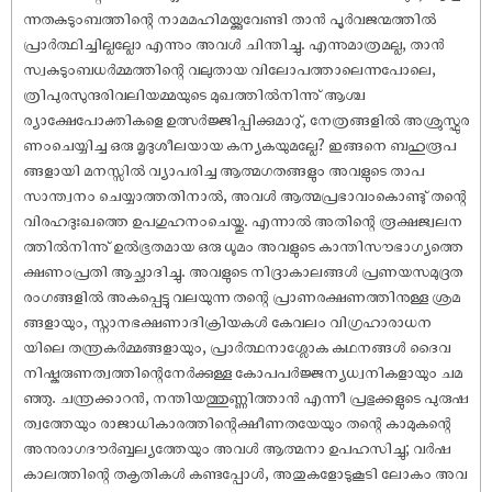
ന്നതകുടുംബത്തിന്റെ നാമമഹിമയ്ക്കുവേണ്ടി താൻ പൂർവജന്മത്തിൽ
പ്രാർത്ഥിച്ചില്ലല്ലോ എന്നും അവൾ ചിന്തിച്ചു. എന്നുമാത്രമല്ല, താൻ
സ്വകുടുംബധർമ്മത്തിന്റെ വലുതായ വിലോപത്താലെന്നപോലെ,
ത്രിപുരസുന്ദരിവലിയമ്മയുടെ മുഖത്തിൽനിന്നു് ആശ്ച
ര്യാക്ഷേപോക്തികളെ ഉത്സർജ്ജിപ്പിക്കുമാറു്, നേത്രങ്ങളിൽ അശ്രുസ്ഫുര
ണംചെയ്യിച്ച ഒരു മൃദുശീലയായ കന്യകയുമല്ലേ? ഇങ്ങനെ ബഹുരൂപ
ങ്ങളായി മനസ്സിൽ വ്യാപരിച്ച ആത്മഗതങ്ങളും അവളുടെ താപ
സാന്ത്വനം ചെയ്യാത്തതിനാൽ, അവൾ ആത്മപ്രഭാവംകൊണ്ടു് തന്റെ
വിരഹദുഃഖത്തെ ഉപഗുഹനംചെയ്തു. എന്നാൽ അതിന്റെ രൂക്ഷജ്വലന
ത്തിൽനിന്നു് ഉൽഭൂതമായ ഒരു ധൂമം അവളുടെ കാന്തിസൗഭാഗ്യത്തെ
ക്ഷണംപ്രതി ആച്ഛാദിച്ചു. അവളുടെ നിദ്രാകാലങ്ങൾ പ്രണയസമുദ്രത
രംഗങ്ങളിൽ അകപ്പെട്ടു വലയുന്ന തന്റെ പ്രാണരക്ഷണത്തിനുള്ള ശ്രമ
ങ്ങളായും, സ്നാനഭക്ഷണാദിക്രിയകൾ കേവലം വിഗ്രഹാരാധന
യിലെ തന്ത്രകർമ്മങ്ങളായും, പ്രാർത്ഥനാശ്ലോക കഥനങ്ങൾ ദൈവ
നിഷ്കരുണത്വത്തിന്റെനേർക്കുള്ള കോപപർജ്ജന്യധ്വനികളായും ചമ
ഞ്ഞു. ചന്ത്രക്കാറൻ, നന്തിയത്തുണ്ണിത്താൻ എന്നീ പ്രഭുക്കളുടെ പുരുഷ
ത്വത്തേയും രാജാധികാരത്തിന്റെക്ഷീണതയേയും തന്റെ കാമുകന്റെ
അനുരാഗദൗർബ്ബല്യത്തേയും അവൾ ആത്മനാ ഉപഹസിച്ചു; വർഷ
കാലത്തിന്റെ തകൃതികൾ കണ്ടപ്പോൾ, അതുകളോടുകൂടി ലോകം അവ