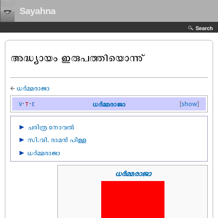
Sayahna
Search
അദ്ധ്യായം ഇരുപത്തിയൊന്നു്
←
ധർമ്മരാജാ
v
t
e
ധർമ്മരാജാ
[
show
]
►
ചരിത്ര നോവൽ
►
സി.വി. രാമൻ പിള്ള
►
ധർമ്മരാജാ
ധർമ്മരാജാ