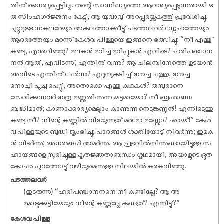
തിനു് ധൈര്യപ്പെട്ടില്ല. തന്റെ സാന്നിദ്ധ്യത്തെ ആവശ്യപ്പെടുന്നതായി ഒ
രു സിംഹഗർജ്ജനം കേട്ടു്, ആ യുവാവു് അറപ്പുരയ്ക്കകത്തു് പ്രവേശിച്ചു.
ചുറ്റുമുള്ള സകലരേയും അകലത്താക്കീട്ടു് പടത്തലവർ സ്നേഹത്തേയും
ആദരത്തേയും മറന്നു് കേശവ പിള്ളയെ ഇങ്ങനെ ഭത്സിച്ചു: “നീ എന്തു്
കണ്ടു, എന്തറിഞ്ഞു? മലകൾ മറിച്ച മറിപ്പുകൾ എവിടെ? ഹരിപഞ്ചാന
നൻ ആരു്, എവിടന്നു്, എന്തിനു് വന്നു? ആ ചിലമ്പിനേത്തെ ഉടയാൻ
അവിടെ എന്തിനു് ചേർന്നു? എറുമ്പുകടിച്ചു് ഈച്ച ചത്തു, ഈച്ച
നൊച്ചി പൂച്ച പെറ്റു്, അതൊക്കെ എന്തു കഥകൾ? തമ്പുരാനെ
സേവിക്കുന്നവർ ഇത്ര മണ്ണുതിന്നുന്ന കൂട്ടമായോ? നീ ബ്രഹ്മാണ്ഡ
ബുദ്ധിമാൻ; കാണാക്കാര്യമെല്ലാം കാണുന്ന നെടുങ്കണ്ണൻ! എന്നിട്ടെന്തു
കണ്ടു നീ? നിന്റെ കണ്ണിൽ വിളയുന്നതു് മരമോ മണ്ണോ? ഛായ്!” കേശ
വ പിള്ളയുടെ ബുദ്ധി ജൃംഭിച്ചു; പാദങ്ങൾ ശക്തിയോടു് നിവർന്നു; ഇമക
ൾ വിടർന്നു; അധരങ്ങൾ അമർന്നു. ആ പ്രഭുവിൽനിന്നുണ്ടായിട്ടുള്ള സ
ഹായങ്ങളെ സ്മരിച്ചുള്ള കൃതജ്ഞതാബന്ധം ശ്ലഥമായി, അയാളുടെ ദ്രുത
കോപം പുറത്തോട്ടു് വഴിയുമെന്നുള്ള നിലയിൽ കരകവിഞ്ഞു.
പടത്തലവർ
(തുടരുന്നു) “ഹരിപഞ്ചാനനനെ നീ കണ്ടില്ലേ? ആ അ
മ്മാളുക്കുട്ടിയേയും നിന്റെ കണ്ണല്ലേ കണ്ടതു്? എന്നിട്ടു്?”
കേശവ പിള്ള