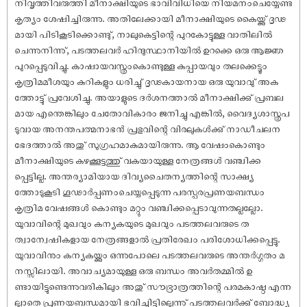
നിവൃത്തിവരുത്തി മീനാക്ഷിയുടെ ഭാവിവിധിയെ നിയമനംചെയ്യേണ്ട
കൃത്യം ശേഷിച്ചിരുന്നു. അതിലേക്കായി മീനാക്ഷിയുടെ കൈയ്ക്കു് ദൃഢ
മായി പിടികൂടിക്കൊണ്ടു്, നാലുകെട്ടിന്റെ പുറകോട്ടുള്ള വാതിലിൽ
ചെന്നുനിന്നു്, പടത്തലവർ ഹിന്ദുസ്ഥാനിയിൽ ഉറക്കെ ഒരു ആജ്ഞ
പുറപ്പെടുവിച്ചു. കാഷായവസ്ത്രംകൊണ്ടുള്ള കുപ്പായവും തലക്കെട്ടൂം
കൃത്രിമമീശയും കുറികളും ധരിച്ചു് ദൃഢകായനായ ഒരു യുവാവു് അക
ത്തോട്ടു് പ്രവേശിച്ചു. അയാളുടെ ദർശനത്താൽ മീനാക്ഷിക്കു് പ്രബല
മായ എന്തെങ്കിലും ചേതോവികാരം ജനിച്ചു‌‌ എങ്കിൽ, വൈദ്യശാസ്ത്രപ
ടുവായ അനന്തപത്മനാഭൻ പ്രഭുവിന്റെ വിരലുകൾക്കു് നാഡീചലന
ഭേദത്താൽ അതു് സുഗ്രഹമാകുമായിരുന്നു. ആ വേഷംകൊണ്ടും
മീനാക്ഷിയുടെ കഴക്കൂട്ടത്തു് വകയായുള്ള നേത്രങ്ങൾ വഞ്ചിക്ക
പ്പെട്ടില്ല. അന്തര്യാമിയായ ദിവ്യചൈതന്യത്തിന്റെ സാക്ഷ്യ
ത്തോടുകൂടി ഗൂഢാർപ്പണംചെയ്യപ്പെടുന്ന പരസ്പരപ്രണയബന്ധം
കൃത്രിമ വേഷങ്ങൾ കൊണ്ടും മറ്റും വഞ്ചിക്കപ്പെടാവുന്നതല്ലല്ലോ.
യുവാവിന്റെ മുഖവും കന്യകയുടെ മുഖവും പടത്തലവരുടെ ത
ത്വാന്വേഷികളായ നേത്രങ്ങളാൽ പ്രതിരേഖം പരിശോധിക്കപ്പെട്ടു.
യുവാവിനും കന്യകയ്ക്കും ഒന്നുപോലെ പടത്തലവരുടെ അന്തർഗ്ഗതം മ
നസ്സിലായി. അവാച്യമായുള്ള ഒരു ബന്ധം അവർതമ്മിൽ ഉ
ണ്ടായിട്ടുണ്ടെന്നുവരികിലും അതു് സൗഭ്രാത്രത്തിന്റെ പരമകാഷ്ഠ എന്ന
ല്ലാതെ പ്രണയബന്ധമായി ഭവിച്ചിട്ടില്ലെന്നു് പടത്തലവർക്കു് ബോദ്ധ്യ