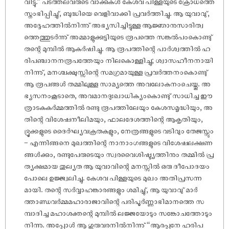
വിട്ടു.” പടത്തലവരുടെ വാക്കുകൾ കേശവ പിള്ളയുടെ ക്രോധത്തെ
സ്തംഭിപ്പിച്ചു്, ബുദ്ധിയെ വെളിവാക്കി പ്രവർത്തിച്ചു. ആ യുവാവു്,
അദ്ദേഹത്തിൽനിന്നു് അഭ്യസിച്ചിട്ടുള്ള ആജ്ഞാനുസാരിത്വ
ത്തെത്തുടർന്നു് അമ്മാളുക്കുട്ടിയുടെ രൂപത്തെ സങ്കൽപംകൊണ്ടു്
തന്റെ മുമ്പിൽ ആകർഷിച്ചു. ആ രൂപത്തിന്റെ പാർശ്വത്തിൽ ഹ
രിപഞ്ചാനനരൂപത്തേയും നിലകൊള്ളിച്ചു; ശ്വാസഹീനനായി
നിന്നു്, മനശ്ചക്ഷുസ്സിന്റെ സമഗ്രമായുള്ള പ്രവർത്തനംകൊണ്ടു്
ആ രൂപങ്ങൾ തമ്മിലുള്ള സാമ്യത്തെ അവലോകനംചെയ്തു. അ
ഭ്യസനംകൂടാതെ, അവമാനദുഃഖാധിക്യംകൊണ്ടു് സാധിച്ച ഈ
ത്രാടകകർമ്മത്തിൽ രണ്ടു രൂപത്തിലേയും കേശസമൃദ്ധിയും, അ
തിന്റെ വിശേഷനീലിമയും, ഫാലദേശത്തിന്റെ ആകൃതിയും,
ഭ്രൂക്കളുടെ ദൈർഘ്യവക്രതകളും, നേത്രങ്ങളുടെ വടിവും തേജസ്സും
– എന്നിങ്ങനെ മുഖത്തിന്റെ നാനാംഗങ്ങളുടെ വിശേഷലക്ഷണ
ങ്ങൾക്കും, രണ്ടുപേരുടെയും സ്വരവൈശിഷ്ട്യത്തിനും തമ്മിൽ പ്ര
ത്യക്ഷമായ തുല്യത ആ യുവാവിന്റെ മനസ്സിൽ ഒരു ദീപോദയം
പോലെ ഉജ്ജ്വലിച്ചു. കേശവ പിള്ളയുടെ മുഖം അതിപ്രസന്ന
മായി. തന്റെ സർവ്വാഹങ്കാരങ്ങളും ശമിച്ചു്, ആ യുവാവു് മാർ
ത്താണ്ഡവർമ്മമഹാരാജാവിന്റെ പരിപൂർണ്ണാഭിമാനത്തെ സ
മ്പാദിച്ച മഹാശക്തന്റെ മുമ്പിൽ ലജ്ജയോടും സങ്കോചത്തോടും
നിന്നു. അപ്പോൾ ആ ഗുരുവരനിൽനിന്നു് “ആരപ്പനേ ഹരിപ