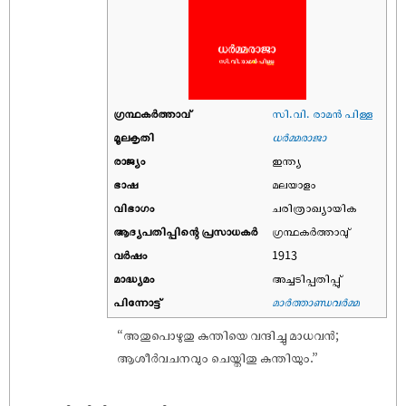
ഗ്രന്ഥകർത്താവ്
സി.വി. രാമൻ പിള്ള
മൂലകൃതി
ധർമ്മരാജാ
രാജ്യം
ഇന്ത്യ
ഭാഷ
മലയാളം
വിഭാഗം
ചരിത്രാഖ്യായിക
ആദ്യപതിപ്പിന്റെ പ്രസാധകര്‍
ഗ്രന്ഥകർത്താവു്
വര്‍ഷം
1913
മാദ്ധ്യമം
അച്ചടിപ്പതിപ്പു്
പിന്നോട്ട്
മാർത്താണ്ഡവർമ്മ
“അതുപൊഴുതു കുന്തിയെ വന്ദിച്ചു മാധവൻ;
ആശീർവചനവും ചെയ്തിതു കുന്തിയും.”