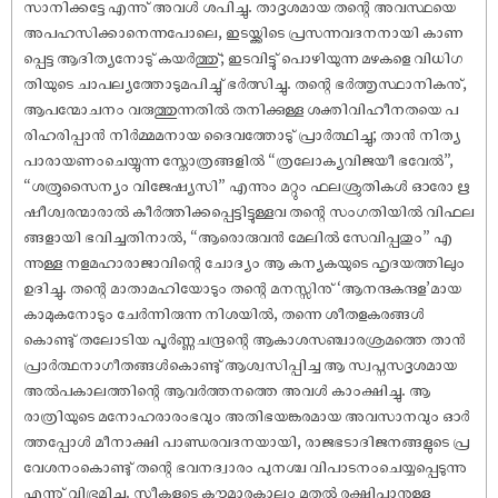
സാനിക്കട്ടേ എന്നു് അവൾ ശപിച്ചു. താദൃശമായ തന്റെ അവസ്ഥയെ
അപഹസിക്കാനെന്നപോലെ, ഇടയ്ക്കിടെ പ്രസന്നവദനനായി കാണ
പ്പെട്ട ആദിത്യനോടു് കയർത്തു്; ഇടവിട്ടു് പൊഴിയുന്ന മഴകളെ വിധിഗ
തിയുടെ ചാപല്യത്തോടുമപിച്ചു് ഭർത്സിച്ചു. തന്റെ ഭർത്തൃസ്ഥാനികനു്,
ആപന്മോചനം വരുത്തുന്നതിൽ തനിക്കുള്ള ശക്തിവിഹീനതയെ പ
രിഹരിപ്പാൻ നിർമ്മമനായ ദൈവത്തോടു് പ്രാർത്ഥിച്ചു; താൻ നിത്യ
പാരായണംചെയ്യുന്ന സ്തോത്രങ്ങളിൽ “ത്രലോക്യവിജയീ ഭവേൽ”,
“ശത്രുസൈന്യം വിജേഷ്യസി” എന്നും മറ്റും ഫലശ്രുതികൾ ഓരോ ഋ
ഷീശ്വരന്മാരാൽ കീർത്തിക്കപ്പെട്ടിട്ടുള്ളവ തന്റെ സംഗതിയിൽ വിഫല
ങ്ങളായി ഭവിച്ചതിനാൽ, “ആരൊരുവൻ മേലിൽ സേവിപ്പതും” എ
ന്നുള്ള നളമഹാരാജാവിന്റെ ചോദ്യം ആ കന്യകയുടെ ഹൃദയത്തിലും
ഉദിച്ചു. തന്റെ മാതാമഹിയോടും തന്റെ മനസ്സിനു് ‘ആനന്ദകന്ദള’മായ
കാമുകനോടും ചേർന്നിരുന്ന നിശയിൽ, തന്നെ ശീതളകരങ്ങൾ
കൊണ്ടു് തലോടിയ പൂർണ്ണചന്ദ്രന്റെ ആകാശസഞ്ചാരശ്രമത്തെ താൻ
പ്രാർത്ഥനാഗീതങ്ങൾകൊണ്ടു് ആശ്വസിപ്പിച്ച ആ സ്വപ്നസദൃശമായ
അൽപകാലത്തിന്റെ ആവർത്തനത്തെ അവൾ കാംക്ഷിച്ചു. ആ
രാത്രിയുടെ മനോഹരാരംഭവും അതിഭയങ്കരമായ അവസാനവും ഓർ
ത്തപ്പോൾ മീനാക്ഷി പാണ്ഡരവദനയായി, രാജഭടാദിജനങ്ങളുടെ പ്ര
വേശനംകൊണ്ടു് തന്റെ ഭവനദ്വാരം പുനശ്ച വിപാടനംചെയ്യപ്പെടുന്നു
എന്നു് വിഭ്രമിച്ചു. സ്ത്രീകളുടെ കൗമാരകാലം മുതൽ രക്ഷിപ്പാനുള്ള