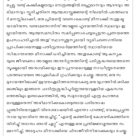
പ്പെട്ടു. രണ്ടു് കക്ഷികളുടേയും നേത്രങ്ങളിൽ ബഹുമാനവും ആദരവും അ
ഭിമാനവും സ്ഫുരിച്ചതിനെ ആത്മശാസ്ത്രജ്ഞന്റെ നിലയിൽ പടത്തലവ
ർ മനസ്സിലാക്കി. ഒരു പ്രിയന്റെ വരണംകൊണ്ടു് മീനാക്ഷി സന്തുഷ്ട
യായിരുന്നു. രണ്ടാമതൊന്നിനു് അവളുടെ ഹൃദയത്തിൽ സ്ഥലവും ഇ
ല്ലായിരുന്നു. ആത്മസമന്വിതം സമർപ്പണംചെയ്യപ്പെടുന്ന പ്രണയത്തെ
ഉപസംഹരിച്ചാൽ അതു് സ്ഥാനശൂന്യമായി വ്യഭിചരണഗതിയെ
പ്രാപിക്കാമെന്നുള്ള പതിവ്രതാധർമ്മത്തിന്റെ സ്ഥായിയായ
സിദ്ധാന്തത്തെ മീനാക്ഷി ധരിച്ചിരുന്നു. അതുകൊണ്ടു് ആ കന്യക
യുടെ ജീവരക്തം അവളുടെ അന്തർഗ്ഗതത്തിന്റെ പരിശുദ്ധതയെത്തന്നെ
സൂക്ഷ്മമായി അനുഗമിക്കയും ഈ പ്രൗഢമായുള്ള നാഡീത്രുടനത്തെ
പടത്തലവരുടെ അംഗുലികൾ ഗ്രഹിക്കയും ചെയ്തു. അതേ; ഒരു സ
മുദായത്തിലേക്കു് മുഴുവനുംകൂടിത്തന്നെയാകട്ടെ ഒരു യുഗത്തിൽ ഒരിക്ക
ലെങ്കിലും ഇങ്ങനെ ചാരിത്രശുദ്ധിപൂർണ്ണതയോടുകൂടിയ ഏകസമ്പ
ത്തെങ്കിലും ഉണ്ടാകുന്നെങ്കിൽ, ആ സമുദായഭൂമി എത്ര മഹത്തമ
മായുള്ളതെന്നു് അഭിമാനിക്കകൊണ്ടുണ്ടായ പരിതോഷ
പ്പുഞ്ചിരിയോടുകൂടി വിദേശഭാഷയിൽ എന്തോ പറഞ്ഞു്, വേഷപ്രച്ഛന്ന
നായ യുവാവിനെ അയച്ചിട്ടു്, “എന്റെ കുഞ്ഞിന്റെ കേശവൻകുഞ്ഞിനെ
തിരിച്ചു് തരാനും ഞാൻ ഏറ്റു” എന്നുള്ള ഒരു പ്രതിജ്ഞാമൃതത്തെ സ
മ്മാനിച്ചു്, അദ്ദേഹം മീനാക്ഷിയെ ചിരംജീവിനിയാക്കുകയും ചെയ്തു.