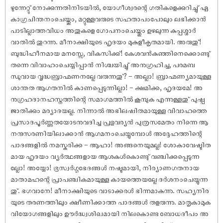
ഴുന്നേറ്റു് നോക്കുന്നതിനിടയിൽ, യോഗീശ്വരന്റെ ഗതികളെക്കുറിച്ചു് ഏ
കാഗ്രചിന്തനംചെയ്തും, മറ്റുള്ളവരുടെ സഹതാപംപോലും ലഭിക്കാൻ
പാടില്ലാത്തവിധം അതുകളെ ഗോപനംചെയ്തും ഉഴലുന്ന കുപ്പശ്ശാർ
വാതിൽ തുറന്നു. മീനാക്ഷിയുടെ ഹൃദയം മുകുളീകൃതമായി. അരുതു്!
ബുദ്ധിഹീനമായ മനസ്സേ, വികസിക്കു്! കേശവൻകുഞ്ഞിനെക്കൊണ്ടു്
തന്നെ വിവാഹംചെയ്യിപ്പാൻ നിശ്ചയിച്ചു് അനുഗ്രഹിച്ച, പരമബ
ന്ധുവായ വൃദ്ധബ്രാഹ്മണനല്ലേ വരുന്നതു്? – അല്ലാ! ബ്രാഹ്മണ്യമായുള്ള
ശാന്തത ആഗതനിൽ കാണപ്പെടുന്നില്ലാ! – ക്ഷമിക്ക, ഹൃദയമേ! അ
നുഗ്രഹദാനഹസ്തത്തിന്റെ സമാഗമത്തിൽ കൂമ്പുക എന്നുള്ളതു് പുഷ്പ
ജാതിക്കും മര്യാദയല്ല. നിന്നാൽ അഭിലഷിതമായുള്ള വിവാഹത്തെ
പ്രസാദപൂർണ്ണതയോടനുവദിച്ച പ്രഭുവര്യൻ പുത്രസമേതം നിന്നെ ആ
നന്ദസരണിയിലാക്കാൻ ആഗമനംചെയ്യുമ്പോൾ അദ്ദേഹത്തിന്റെ
പാദങ്ങളിൽ നമസ്കരിക്ക – ആഹാ! അങ്ങനെയുമല്ല! ശോകാവേഷ്ടിത
മായ ഹൃദയം വ്യർത്ഥങ്ങളായ ആശകൾകൊണ്ടു് വഞ്ചിക്കപ്പെടുന്ന
ല്ലോ! അയ്യോ! ഭൂസ്വർഗ്ഗഭേദങ്ങൾ നഷ്ടമായി, നിര്യാണഗതനായ
മാതാമഹന്റെ പ്രാപഞ്ചികമായുള്ള കായത്തെയല്ലേ ദർശനംചെയ്യുന്ന
തു്. ഭഗവാനേ! മീനാക്ഷിയുടെ വാടാക്കരൾ ഭിന്നമാകുന്നു. സഹ്യനിര
യുടെ തരണത്തിലും ക്ഷീണിക്കാത്ത പാദങ്ങൾ തളരുന്നു. മാതൃകാമുക
വിയോഗങ്ങളിലും ഊർദ്ധ്വശിഖമായി നിലകൊണ്ട ബോധദീപം അ