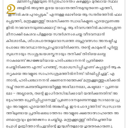
ഉ
മ്മിണിപ്പിള്ളയുടെ നിഗ്രഹോദന്തം കഴക്കൂട്ടം മുതലായ സ്ഥല
ങ്ങളിൽ അടുത്ത ഉദയ യാമാന്തത്തിനുമുമ്പുതന്നെ എത്തി,
“കൂനിൽ കുരു പുറപ്പെടുക” എന്നുള്ള മൊഴിയെ ആ സന്ദർഭത്തിൽ ഫല
പ്പെടുത്തി, മന്ത്രക്കൂടത്തു് താമസിക്കുന്ന സ്വാധികളുടെ ഹൃദയവ്രണങ്ങ
ളിൽ നവവേദനയുണ്ടാക്കുമാറു് തറച്ചു. ആ ദിവസത്തിൽ കാണപ്പെടുന്ന
മീനാക്ഷി കേശവ പിള്ളയെ സന്ദർശനംചെയ്ത വീരവനമാൻ
കിശോരിക, ശിംശപാതരുമൂലവാസത്തെ ബഹുവത്സരം അനുഷ്ഠിച്ച
പോലെ അവസ്ഥാന്തരപ്രാപ്തയായിരിക്കുന്നു. തന്റെ കാമുകൻ പൂർണ്ണ
സുഖനായും സംശുദ്ധയശസ്കനായും തനിക്കു് തിരിയെ ലബ്ധ
നാകുമെന്നു് ജഗജ്ജയിയായ ഹരിപഞ്ചാനനൻ പ്രതിജ്ഞ
ചെയ്തിരിക്കുന്നു എന്നു് പറഞ്ഞു്, സമാശ്വസിപ്പിച്ചാണു് കുപ്പശ്ശാർ ആ ക
ന്യകയെ അവളുടെ സാഹസശ്രമത്തിൽനിന്നു് വിരമിപ്പിച്ചതു്. എ
ന്നാൽ, ഹരിപഞ്ചാനനൻ ക്ഷണനേരത്തേക്കു് മന്ത്രക്കൂടത്തുപടിക്കൽ
വച്ചു് തന്നെ കണ്ടതിലുണ്ടായിട്ടുള്ള അഭിമാനമോ, കഷ്ടമോ – പ്രണയ
മോ – അല്ലാതെ, തന്റെ ഇംഗിതസിദ്ധിക്കായി യത്നിക്കുന്നതിനു് അ
ദ്ദേഹത്തെ പ്രേരിപ്പിപ്പാനെന്തു് പ്രണോദനമുണ്ടെന്നുള്ള സാരമായ പ്ര
ശ്നം അവളുടെ ഹൃദയത്തിൽ അങ്കുരിച്ചു. ഈ ചോദ്യത്തിനു് സ്വസ്വാന്ത
ത്തിലുണ്ടായ പ്രതിഷേധോത്തരം അവളുടെ ക്ഷതോത്സാഹത്തെ അ
ണുമാത്രവും ഉത്തേജനം ചെയ്തില്ല. മന്ത്രക്കൂടത്തു് തിരിച്ചെത്തിയ
പ്പോൾ ഉണ്ണിത്താൻപ്രഭുവിന്റെ ഇന്ദുശീതളമായ ഗുരുതരകാരുണ്യ