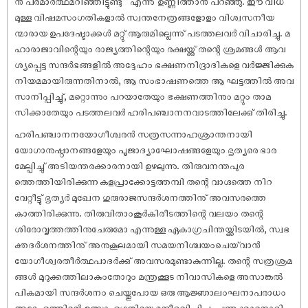
ൻ പരമാർത്ഥമറിഞ്ഞിട്ടുണ്ടു്” എന്നു് ഉണ്ണിത്താൻ പറഞ്ഞു. ഈ വിധ
മുള്ള വിഷമസംഗതികളാൽ സ്വന്തനേത്രങ്ങളോളം വിശ്വസനീയ
ന്മാരായ ഉപദേഷ്ടാക്കൾ മറ്റു് ആരുമില്ലെന്നു് പടത്തലവർ വിചാരിച്ചു. മ
ഹാരാജാവിന്റെയും രാജ്യത്തിന്റെയും രക്ഷയ്ക്കു് തന്റെ ശ്രമങ്ങൾ ആവ
ശ്യപ്പെട്ട സന്ദർഭങ്ങളിൽ അദ്ദേഹം ഭക്ഷണനിദ്രാദികളെ വർജ്ജിക്കുക
നിയമമായിരുന്നതിനാൽ, ആ സംഭാഷണത്തെ ആ ഘട്ടത്തിൽ അവ
സാനിപ്പിച്ചു്, മറ്റൊന്നും പറയാതേയും ഭക്ഷണത്തിനും മറ്റും താമ
സിക്കാതേയും പടത്തലവർ ഹരിപഞ്ചാനനവാടത്തിലേക്കു് തിരിച്ചു.
ഹരിപഞ്ചാനനയോഗീശ്വരൻ സത്രസന്നാഹശ്രാന്തനായി
യോഗാനുഷ്ഠാനങ്ങളേയും പൂജാദ്യാഘോഷങ്ങളേയും ഭൃത്യരെ ഭാര
മേല്പിച്ചു് അടിയന്തരക്കാരനായി ഉഴലുന്നു. തിരുവനന്തപുര
ത്തെത്തിയിരിക്കുന്ന കളപ്രാക്കോട്ടത്തമ്പി തന്റെ വാഗ്ദത്തെ നിറ
വേറ്റീട്ടു് ഭൃത്യർ മുഖേന ഗുരുരാജസന്ദർശനത്തിനു് അവസരത്തെ
കാത്തിരിക്കുന്നു. തിരുവിതാംകൂർകിരീടത്തിന്റെ വലയം തന്റെ
ശിരോവൃത്തത്തിനുചേരുമോ എന്നുള്ള ഏകാഗ്രചിന്തയ്ക്കിടയിൽ, സ്വഭ
ക്തദർശനത്തിനു് അനുകൂലമായി സമയനിശ്ചയംചെയ്‌‌വാൻ
യോഗീശ്വരതീർത്ഥപാദർക്കു് അവസരമുണ്ടാകുന്നില്ല. തന്റെ സത്രശ്രമ
ങ്ങൾ മുറുക്കത്തിലാകുംതോറും മന്ത്രക്കൂട നിവാസികളെ അസാങ്കൽ
പികമായി സന്ദർശനം ചെയ്തുപോയ ഒരു ആജ്ഞാലംഘനാപരാധം
അദ്ദേഹത്തിന്റെ ഉത്സാഹഗതിയെ മന്ദീഭവിപ്പിച്ചു. ചന്ത്രക്കാറനാദി