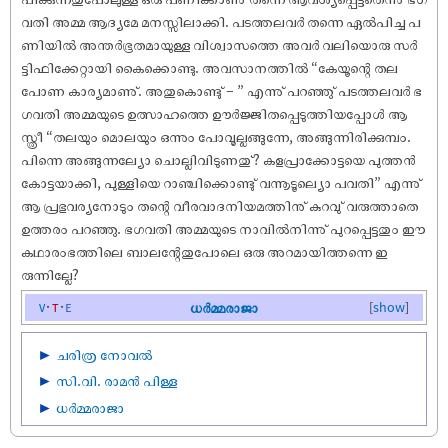
വതി അമ്മ ആദ്യമേ മനസ്സിലാക്കി. പടത്തലവർ തന്നെ ഏൽപിച്ച പ
ണിയിൽ അന്തർഭൂതമായുള്ള വിശ്വാസത്തെ അവർ വലിയൊരു സർ
ട്ടിഫിക്കേറ്റായി കൈക്കൊണ്ടു. അവസാനത്തിൽ “കേയൂന്റെ തല
പോണ കാര്യമാണു്. അതുകൊണ്ടു് – ” എന്നു് പറഞ്ഞു് പടത്തലവർ ഭ
ഗവതി അമ്മയുടെ ഉത്സാഹത്തെ ഊർജ്ജിതപ്പെടുത്തിയപ്പോൾ ആ
സ്ത്രീ “തലയും മൊലയും ഒന്നും പോവൂല്ലങ്ങുന്നേ, അങ്ങുന്നിരിക്കുമ്പം.
പിന്നെ അങ്ങുന്നല്യോ ചൊല്ലിവിടുണതു്? കളപ്രാക്കോട്ടയെ പുത്തൻ
കോട്ടയാക്കി, പുള്ളിയെ റാഞ്ചിക്കൊണ്ടു് വന്നൂടൂല്യൊ പവതി” എന്നു്
ആ പ്രഭുവര്യനോടും തന്റെ വീരവാദനിയമത്തിനു് കുറവു് വരുത്താതെ
ഉത്തരം പറഞ്ഞു. ഭഗവതി അമ്മയുടെ നാവിൽനിന്നു് പുറപ്പെട്ടതും ഈ
കഥാരംഭത്തിലെ ബാലന്റേതുപോലെ ഒരു അറമായിത്തന്നെ ഇ
രുന്നില്ലേ?
v
t
e
ധർമ്മരാജാ
[
show
]
►
ചരിത്ര നോവൽ
►
സി.വി. രാമൻ പിള്ള
►
ധർമ്മരാജാ