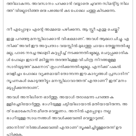
ത്തിലാകുന്നു. അവസാനം പറക്കാൻ വയ്യാതെ ചുവന്ന സിമന്റിട്ട നില
ത്ത് വില്ലൊടിഞ്ഞ ഒരു പഴഞ്ചൻ കുട പോലെ ചത്തു കിടക്കുന്നു.
നീ എപ്പോഴും എന്റെ അമ്മയെ പഴിക്കുന്നു. ആ സ്ത്രീ എന്തു ചെയ്തു?
ഇതു പറഞ്ഞു മനസ്സിലാക്കാൻ വിഷമമാണ്. അവൾ ആലോചിച്ചു. എ
നിക്ക് അവർ ഈ അറുപതാം വയസ്സിൽ മുഖത്തു ചായം തേയ്ക്കുന്നതിഷ്ട
മല്ല, പാടെ നരച്ച തലമുടി കറുപ്പിച്ച് നടക്കുന്നതിഷ്ടമല്ല, ചെറുപ്പക്കാരിക
ൾ പോലും ഇടാൻ മടിയ്ക്കുന്ന തരത്തിലുള്ള വിചിത്ര നിറങ്ങളുള്ള
സാരിയുടുത്ത് മകനോട് ശൃംഗരിക്കുന്നതിഷ്ടമല്ല. എനിക്ക് പകൽ
വെളിച്ചം പോലെ വ്യക്തമായി തോന്നുന്ന ഈ കാര്യങ്ങൾ പ്രസാദിന്
സൂചനകൾ കൊടുത്തിട്ടും മനസ്സിലാവാത്തത് എന്താണ്? ഇത് മനം
മടുപ്പിക്കുന്നതാണ്.
അവൾ അനിലിനെ ഓർത്തു. അയാൾ തരാമെന്നു പറഞ്ഞ ക
ള്ളിച്ചെടിയോർത്തു. ഭംഗിയുള്ള ചട്ടിയിലായാൽ മതിയായിരുന്നു. അ
ത് ഷോകേസിനു മീതെ വെയ്ക്കണം. അനിൽ എപ്പോഴും നല്ല
ഭംഗിയുള്ള സാധനങ്ങൾ അവൾക്കുവേണ്ടി വെയ്ക്കാറുണ്ട്.
ഞാനിന്ന് നിങ്ങൾക്കുവേണ്ടി എന്താണ് സൂക്ഷിച്ചിട്ടുള്ളതെന്ന് ഊ
ഹിക്കുക.