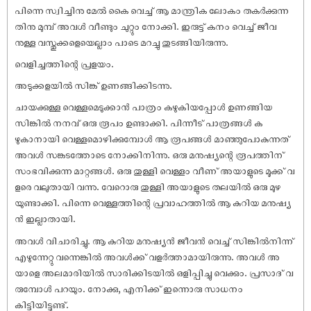
പിന്നെ സ്വിച്ചിനു മേൽ കൈ വെച്ച് ആ മാന്ത്രിക ലോകം തകർക്കുന്ന
തിനു മുമ്പ് അവൾ വീണ്ടും ചുറ്റും നോക്കി. ഇരുട്ട് കനം വെച്ച് ജീവ
നുള്ള വസ്തുക്കളെയെല്ലാം പാടെ മറച്ചു തുടങ്ങിയിരുന്നു.
വെളിച്ചത്തിന്റെ പ്രളയം.
അടുക്കളയിൽ സിങ്ക് ഉണങ്ങിക്കിടന്നു.
ചായക്കുള്ള വെള്ളമെടുക്കാൻ പാത്രം കഴുകിയപ്പോൾ ഉണങ്ങിയ
സിങ്കിൽ നനവ് ഒരു രൂപം ഉണ്ടാക്കി. പിന്നീട് പാത്രങ്ങൾ ക
ഴുകാനായി വെള്ളമൊഴിക്കുമ്പോൾ ആ രൂപങ്ങൾ മാഞ്ഞുപോകുന്നത്
അവൾ സങ്കടത്തോടെ നോക്കിനിന്നു. ഒരു മനുഷ്യന്റെ രൂപത്തിന്
സംഭവിക്കുന്ന മാറ്റങ്ങൾ. ഒരു തുള്ളി വെള്ളം വീണ് അയാളുടെ മൂക്ക് വ
ളരെ വലുതായി വന്നു. വേറൊരു തുള്ളി അയാളുടെ തലയിൽ ഒരു മുഴ
യുണ്ടാക്കി. പിന്നെ വെള്ളത്തിന്റെ പ്രവാഹത്തിൽ ആ കുറിയ മനുഷ്യ
ൻ ഇല്ലാതായി.
അവൾ വിചാരിച്ചു. ആ കുറിയ മനുഷ്യൻ ജീവൻ വെച്ച് സിങ്കിൽനിന്ന്
എഴുന്നേറ്റു വന്നെങ്കിൽ അവൾക്ക് വളർത്താമായിരുന്നു. അവൾ അ
യാളെ അലമാരിയിൽ സാരിക്കിടയിൽ ഒളിപ്പിച്ചു വെക്കും. പ്രസാദ് വ
രുമ്പോൾ പറയും. നോക്കു, എനിക്ക് ഇന്നൊരു സാധനം
കിട്ടിയിട്ടുണ്ട്.