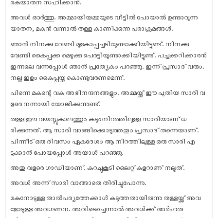
രകയാതന സഹിക്കാൻ.
അവൾ ഓർത്തു. അമ്മായിയമ്മയുടെ വീട്ടിൽ പോയാൽ ഉണ്ടാവുന്ന
യാതന, മകൻ വന്നാൽ തള്ള കാണിക്കുന്ന പരാക്രമങ്ങൾ.
ഞാൻ നിനക്കു വേണ്ടി മുളകാപ്പച്ചടിയുണ്ടാക്കിയിട്ടുണ്ട്. നിനക്കു
വേണ്ടി കൈപ്പക്ക മെഴുക്കു പെരട്ടിയുണ്ടാക്കിയിട്ടുണ്ട്. പച്ചക്കറിക്കാരൻ
ഇന്നലെ വന്നപ്പോൾ ഞാൻ പ്രത്യേകം പറഞ്ഞു. ഇന്ന് പ്രസാദ് വരും.
നല്ല ഇളം കൈപ്പയ്ക്ക കൊണ്ടുവരണമെന്ന്.
പിന്നെ മകന്റെ വക അഭിനന്ദനങ്ങളും. അമ്മയ്ക്ക് ഈ പുതിയ സാരി വ
ളരെ നന്നായി യോജിക്കുന്നുണ്ട്.
തള്ള ഈ വയസ്സുകാലത്തും കടുംനിറത്തിലുള്ള സാരിയാണ് ധ
രിക്കുന്നത്. ആ സാരി വാങ്ങിക്കൊടുത്തതും പ്രസാദ് തന്നെയാണ്.
പിന്നീട് ഒരു ദിവസം ഏകദേശം ആ നിറത്തിലുള്ള ഒരു സാരി എ
ടുക്കാൻ പോയപ്പോൾ അയാൾ പറഞ്ഞു.
അതു വളരെ ഗാഡിയാണ്. കുറച്ചുകൂടി ലൈറ്റ് കളറാണ് നല്ലത്.
അവൾ അന്ന് സാരി വാങ്ങാതെ തിരിച്ചുപോന്നു.
മകനോടുള്ള താൽപര്യത്തേക്കാൾ കടുത്തതായിരുന്നു തള്ളയ്ക്ക് അവ
ളോടുള്ള അവഗണന. അവിടെച്ചെന്നാൽ അവൾക്ക് അർഹത