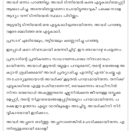
അവൾ ഒന്നും പറഞ്ഞില്ല. അവൾ ടിന്നിന്മേൽ കണ്ട എട്ടുകാലിയെപ്പറ്റി
ആലോചിച്ചു. അതെവിടേയ്ക്കാണോ പോയിട്ടുണ്ടാവുക? പക്ഷെ നാളെ
ആദ്യം വന്ന് ടിന്നിന്മേൽ സ്ഥലം പിടിയ്ക്കും.
ആട്ടയിട്ട ടിന്നിന്മേൽ ഒരു എട്ടുകാലിയുണ്ടായിരുന്നു. അവൾ പറഞ്ഞു.
വളരെ മെലിഞ്ഞ ഒരു എട്ടുകാലി.
പ്രസാദ് ചുമരിന്മേലും, തട്ടിന്മേലും കണ്ണോടിച്ചു പറഞ്ഞു.
ഇപ്പോൾ കുറെ ദിവസമായി മരുന്നടിച്ചിട്ട്. ഈ ഞായറാഴ്ച ചെയ്യണം.
പ്രസാദിന്റെ പ്രതികരണം സാധാരണപോലെ നിരാശാവഹ
മായിരുന്നു. അയാൾ കൂടുതൽ വല്ലതും പറയുമെന്ന്, തന്റെ ഭയങ്ങളെ അ
കറ്റാൻ ശ്രമിക്കുമെന്ന് അവൾ പ്രത്യാശിച്ചു. എന്നിട്ട് എന്ത് ചെയ്തു എ
ന്ന ചോദ്യമുണ്ടായാൽ അവൾക്ക് കൂടുതൽ പറയാമായിരുന്നു. തനിക്ക്
എട്ടുകാലിയെ എന്തു പേടിയാണെന്ന്, വൈകുന്നേരം ഓഫീസിൽ
നിന്നു വരുമ്പോൾ അകത്തുതന്നെ ചൂഴ്ന്നുനിൽക്കുന്ന ജീവനുള്ള വസ്തുക്ക
ളെപ്പറ്റി, തന്റെ നിഗൂഢഭയങ്ങളെപ്പറ്റിയെല്ലാം പറയാമായിരുന്നു. പ
ക്ഷെ ഈ ഉത്തരം എല്ലാ വാതിലുകളും അടച്ചിട്ടു. അവൾക്കിനി നിർ
വ്വികാരയായി ഇരിക്കാം.
അവൾ അച്ഛനെ ഓർത്തു. അച്ഛനാണെങ്കിൽ ചോദിക്കുമായിരുന്നു. എ
ന്നിട്ടെന്തുണ്ടായി മോളെ?