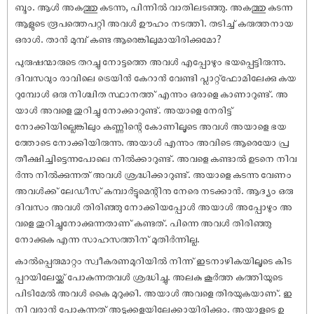
ബ്ദം. ആൾ അകത്തു കടന്നു, പിന്നിൽ വാതിലടഞ്ഞു. അകത്തു കടന്ന
ആളുടെ രൂപത്തെപറ്റി അവൾ ഊഹം നടത്തി. തടിച്ച് കരുത്തനായ
ഒരാൾ. താൻ മുമ്പ് കണ്ട ആരെങ്കിലുമായിരിക്കുമോ?
പുരുഷന്മാരുടെ തറച്ചു നോട്ടത്തെ അവൾ എപ്പോഴും ഭയപ്പെട്ടിരുന്നു.
ദിവസവും രാവിലെ ട്രെയിൻ കേറാൻ വേണ്ടി പ്ലാറ്റ്‌ഫോമിലേക്കു കയ
റുമ്പോൾ ഒരു നിശ്ചിത സ്ഥാനത്ത് എന്നും ഒരാളെ കാണാറുണ്ട്. അ
യാൾ അവളെ തുറിച്ചു നോക്കാറുണ്ട്. അയാളെ നേരിട്ട്
നോക്കിയില്ലെങ്കിലും കണ്ണിന്റെ കോണിലൂടെ അവൾ അയാളെ ഭയ
ത്തോടെ നോക്കിയിരുന്നു. അയാൾ എന്നും അവിടെ ആരെയോ പ്ര
തീക്ഷിച്ചിട്ടെന്നപോലെ നിൽക്കാറുണ്ട്. അവളെ കണ്ടാൽ ഉടനെ നിവ
ർന്നു നിൽക്കുന്നത് അവൾ ശ്രദ്ധിക്കാറുണ്ട്. അയാളെ കടന്നു വേണം
അവൾക്ക് ലേഡീസ് കമ്പാർട്ടുമെന്റിനു നേരെ നടക്കാൻ. ആദ്യം ഒരു
ദിവസം അവൾ തിരിഞ്ഞു നോക്കിയപ്പോൾ അയാൾ അപ്പോഴും അ
വളെ തുറിച്ചുനോക്കുന്നതാണ് കണ്ടത്. പിന്നെ അവൾ തിരിഞ്ഞു
നോക്കുക എന്ന സാഹസത്തിന് മുതിർന്നില്ല.
കാൽപ്പെരുമാറ്റം സ്വീകരണമുറിയിൽ നിന്ന് ഇടനാഴികയിലൂടെ കിട
പ്പറയിലേയ്ക്ക് പോകുന്നതവൾ ശ്രദ്ധിച്ചു. അലകു കൂർത്ത കത്തിയുടെ
പിടിമേൽ അവൾ കൈ മുറുക്കി. അയാൾ അവളെ തിരയുകയാണ്. ഇ
നി വരാൻ പോകുന്നത് അടുക്കളയിലേക്കായിരിക്കും. അയാളുടെ ഉ