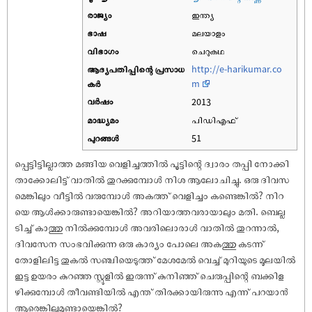
രാജ്യം
ഇന്ത്യ
ഭാഷ
മലയാളം
വിഭാഗം
ചെറുകഥ
ആദ്യപതിപ്പിന്റെ പ്രസാധ
http://e-harikumar.co
കര്‍
m
വര്‍ഷം
2013
മാദ്ധ്യമം
പിഡിഎഫ്
പുറങ്ങള്‍
51
പ്പെട്ടിട്ടില്ലാത്ത മങ്ങിയ വെളിച്ചത്തിൽ പൂട്ടിന്റെ ദ്വാരം തപ്പി നോക്കി
താക്കോലിട്ട് വാതിൽ തുറക്കുമ്പോൾ നിശ ആലോചിച്ചു. ഒരു ദിവസ
മെങ്കിലും വീട്ടിൽ വരുമ്പോൾ അകത്ത് വെളിച്ചം കണ്ടെങ്കിൽ? നിറ
യെ ആൾക്കാരുണ്ടായെങ്കിൽ? അറിയാത്തവരായാലും മതി. ബെല്ല
ടിച്ച് കാത്തു നിൽക്കുമ്പോൾ അവരിലൊരാൾ വാതിൽ തുറന്നാൽ,
ദിവസേന സംഭവിക്കുന്ന ഒരു കാര്യം പോലെ അകത്തു കടന്ന്
തോളിലിട്ട തുകൽ സഞ്ചിയെടുത്ത് മേശമേൽ വെച്ച് മുറിയുടെ മൂലയിൽ
ഇട്ട ഉയരം കുറഞ്ഞ സ്റ്റൂളിൽ ഇരുന്ന് കുനിഞ്ഞ് ചെരുപ്പിന്റെ ബക്കിള
ഴിക്കുമ്പോൾ തീവണ്ടിയിൽ എന്ത് തിരക്കായിരുന്നു എന്ന് പറയാൻ
ആരെങ്കിലുമുണ്ടായെങ്കിൽ?