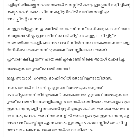
കുളിമുറിയിലേയ്ക്കു നടക്കുന്നതവൾ മനസ്സിൽ കണ്ടു. ഇപ്പോൾ സ്വിച്ചിന്റെ
ശബ്ദം കേൾക്കാം. പിന്നെ കുളിമുറിയിൽ മങ്ങിയ വെളിച്ചം
സോപ്പിന്റെ വാസന.
വെള്ളം തിളയ്ക്കാൻ തുടങ്ങിയിരുന്നു. ബീൻസ് അരിഞ്ഞു കൊണ്ട് അവ
ൾ ആലോചിച്ചു. പ്രസാദിന് പൊടിയിട്ട് ചായ കൂട്ടി കുടിച്ചിട്ട് മ
തിയായിരുന്നു കുളി. ഞാനും ഓഫീസിൽനിന്നു വരുകയാണെന്നു തള
ർന്നിരിക്കുകയാണെന്ന് എന്താണ് മനസ്സിലാക്കാത്തത്?
പ്രസാദ് കുളിച്ചു വന്ന് ചായ കുടിച്ചുകൊണ്ടിരിക്കെ അവൾ ചോദിച്ചു.
അമ്മയുടെ അടുത്ത് പോയിരുന്നോ?
ഇല്ല. അയാൾ പറഞ്ഞു. ഓഫീസിൽ ജോലിയുണ്ടായിരുന്നു.
നുണ. അവൾ വിചാരിച്ചു. പ്രസാദ് അമ്മയുടെ അടുത്ത്
പോയിട്ടുണ്ടെന്ന് തീർച്ചയാണ്. വൈകുന്നേരം പ്രസാദ് അമ്മയുടെ അ
ടുത്ത് പോയ ദിവസങ്ങളിലെല്ലാം അവൾക്കതറിയാം. അയാളുടെ മുഖ
ത്തുണ്ടാവുന്ന, ഒളിച്ചു വെക്കാൻ ശ്രമിച്ചാലും കഴിയാത്ത ഒരു അപരാധ
ബോധം, പോകാത്ത ദിവസങ്ങളിൽ അയാളുടെ മുഖത്തുണ്ടാവുന്ന, എ
ന്തോ ഒന്ന് ചെയ്തില്ലാ എന്ന ഭാവം. ഇതെല്ലാം കടലാസ്സിൽ അച്ചടിച്ചു
വന്ന ഒരു പഴങ്കഥ പോലെ അവൾക്കു വായിക്കാം.