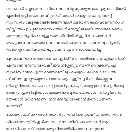
വാക്കുകൾ പളുങ്കുമണികൾപോലെ നിശ്ശബ്ദതയുടെ കോട്ടയുടെ കരിങ്കൽ
ച്ചുമരിൽ തട്ടി തകർന്നു വീഴുന്നത് അവൾ പെട്ടെന്നു കണ്ടു. തന്റെ
സംസാരം കേട്ടുകൊണ്ടിരിക്കുന്ന ആൾ വളരെ അകലെയാണെന്നും ത
നിയ്ക്ക് അപ്രാപ്യമാണെന്നും അവൾ മനസ്സിലാക്കി. അവളുടെ രക്തം
തണുത്തു. ആൾക്കാരുള്ള തെരുവീഥിയിൽക്കൂടി നടക്കുമ്പോൾ
പെട്ടെന്നു നഗ്നയായപോലെ അവൾക്കു തോന്നി. ഒരു മറവു കിട്ടാൻ,
അതെത്ര ചെറിയതായാലും വേണ്ടില്ല, അവൾ മോഹിച്ചു.
എന്താണ് ഈ മനുഷ്യന്റെ മനസ്സിൽ? മിണ്ടാതിരുന്നാൽ മറ്റുള്ളവർക്ക്
എന്താണ് മനസ്സിലാവുക? ഈ നിശ്ശബ്ദത ഞാൻ വെറുക്കുന്നു. പ്ര
സാദിന് വേറെ എന്തു വേണമെങ്കിലും ചെയ്യാം. ലഹള കൂട്ടാം. അ
നിലിനെ ഇഷ്ടമല്ലെന്നു പറയാം. ആ കള്ളിച്ചെടി ഗട്ടറിലേയ്ക്കു വ
ലിച്ചെറിയാൻ പറയാം. ചപ്പാത്തിപ്പലകയും, റോളറും വലിച്ചെറിഞ്ഞു
ദേഷ്യം പ്രകടിപ്പിക്കാം. എന്തും ഈ മൂകതയേക്കാൾ, നിർവ്വികാരത
യേക്കാൾ േഭദമാണ്. ഇതു മനസ്സിലാക്കാൻ ഇത്ര പ്രയാസ
മാണോ?
ഭക്ഷണം കഴിക്കുമ്പോൾ അവൾ പ്രസാദിനെ ശ്രദ്ധിച്ചു. ഒന്നും സംഭ
വിക്കാത്ത മട്ടിൽ ഇരിക്കുന്നു. എന്തായിരിക്കും അയാൾ ആ
ലോചിക്കുന്നത്? അമ്മയെപ്പറ്റിയായിരിക്കുമോ? രണ്ടുപേർ