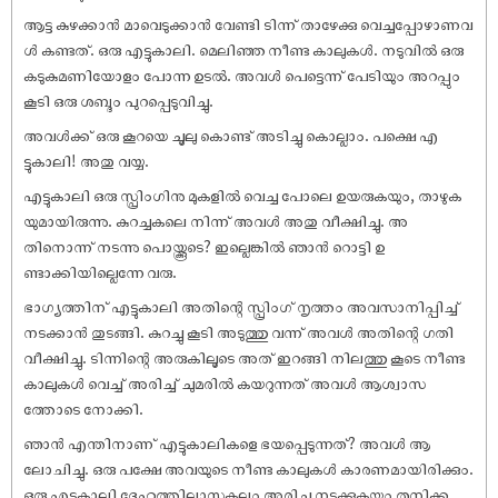
ആട്ട കുഴക്കാൻ മാവെടുക്കാൻ വേണ്ടി ടിന്ന് താഴേക്കു വെച്ചപ്പോഴാണവ
ൾ കണ്ടത്. ഒരു എട്ടുകാലി. മെലിഞ്ഞ നീണ്ട കാലുകൾ. നടുവിൽ ഒരു
കടുകുമണിയോളം പോന്ന ഉടൽ. അവൾ പെട്ടെന്ന് പേടിയും അറപ്പും
കൂടി ഒരു ശബ്ദം പുറപ്പെടുവിച്ചു.
അവൾക്ക് ഒരു കൂറയെ ചൂലു കൊണ്ട് അടിച്ചു കൊല്ലാം. പക്ഷെ എ
ട്ടുകാലി! അതു വയ്യ.
എട്ടുകാലി ഒരു സ്പ്രിംഗിനു മുകളിൽ വെച്ച പോലെ ഉയരുകയും, താഴുക
യുമായിരുന്നു. കുറച്ചകലെ നിന്ന് അവൾ അതു വീക്ഷിച്ചു. അ
തിനൊന്ന് നടന്നു പൊയ്ക്കൂടെ? ഇല്ലെങ്കിൽ ഞാൻ റൊട്ടി ഉ
ണ്ടാക്കിയില്ലെന്നേ വരു.
ഭാഗ്യത്തിന് എട്ടുകാലി അതിന്റെ സ്പ്രിംഗ് നൃത്തം അവസാനിപ്പിച്ച്
നടക്കാൻ തുടങ്ങി. കുറച്ചു കൂടി അടുത്തു വന്ന് അവൾ അതിന്റെ ഗതി
വീക്ഷിച്ചു. ടിന്നിന്റെ അരുകിലൂടെ അത് ഇറങ്ങി നിലത്തു കൂടെ നീണ്ട
കാലുകൾ വെച്ച് അരിച്ച് ചുമരിൽ കയറുന്നത് അവൾ ആശ്വാസ
ത്തോടെ നോക്കി.
ഞാൻ എന്തിനാണ് എട്ടുകാലികളെ ഭയപ്പെടുന്നത്? അവൾ ആ
ലോചിച്ചു. ഒരു പക്ഷേ അവയുടെ നീണ്ട കാലുകൾ കാരണമായിരിക്കും.
ഒരു എട്ടുകാലി ദേഹത്തിലാസകലം അരിച്ചു നടക്കുകയും തനിക്ക