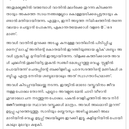
അതുമല്ലെങ്കിൽ വരുമ്പോൾ വാതിൽ മലർക്കെ തുറന്നു കിടക്കുന്ന
തായും അകത്തെ സാധനങ്ങളെല്ലാം കൊള്ളയടിക്കപ്പെട്ടതായും ക
ണ്ടാൽ മതിയായിരുന്നു. എന്തും, ഇനി അടുത്ത നിമിഷത്തിൽ തന്നെ
വലയം ചെയ്യാൻ പോകുന്ന, ഏകാന്തതയേക്കാൾ വളരെ േഭദ
മാണ്.
അവൾ വാതിൽ ഉറക്കെ അടച്ചു. കനമുള്ള വാതിലിൽ പിടിപ്പിച്ച
നൈറ്റ് ലാച്ച് അതിന്റെ കൊതയിൽ ഇറങ്ങിയുണ്ടായ ക്ലിക് ശബ്ദം അ
വൾ ശ്രദ്ധിച്ചു. മുറിയിൽ ഇരുട്ടായിരുന്നു. വിളക്കു കത്തിക്കാതെ അവ
ൾ ചുമലിൽ തൂക്കിയിട്ട തുകൽ സഞ്ചി മേശപ്പുറത്തു വെച്ചു. സ്റ്റൂളിൽ
പോയിരുന്ന് ചെരുപ്പിന്റെ ബക്കിളഴിച്ചു. പാദസരത്തിന്റെ മണികൾ ശ
ബ്ദിച്ചു. എത്ര നേരിയ ശബ്ദമായാലും അത് സ്വാഗതാർഹമാണ്.
അവൾ കിടപ്പറയിലേയ്ക്കു നടന്നു. ഇരുട്ടിൽ ഓരോ വസ്തുവിനും ജീവ
നുള്ള പോലെ തോന്നി. എല്ലാം അവളുടെ മേൽ ചാടി വീഴാൻ
ഗൂഢാലോചന നടത്തുന്ന പോലെ. പകൽ വെളിച്ചത്തിൽ അവ നിർ
ജ്ജീവങ്ങളായ സ്ഥാവര വസ്തുക്കൾ മാത്രം. അവൾ അലമാരി തുറന്ന്
ഉടുപ്പു പുറത്തെടുത്തു. സാരിയും ബ്ലൌസും അഴിച്ചു മടക്കി അല
മാരിയിൽ വെച്ചു. ഉടുപ്പ് തലയിലൂടെ ഇറക്കി ഇട്ടു. കുളിമുറിയിൽ പോയി
കാലും മുഖവും കഴുകി.