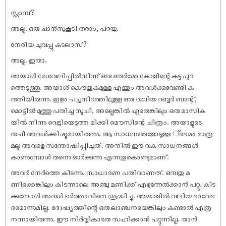
സ്റ്റാമ്പ്?
അല്ല. ഒരു ചാൻസുകൂടി തരാം, പറയു.
നേരിയ ചുവപ്പു കടലാസ്?
അല്ല. ഇതാ.
അയാൾ മേശവലിപ്പിൽനിന്ന് ഒരു തെർമോ കോളിന്റെ കട്ട പുറ
ത്തെടുത്തു. അയാൾ കൌതുകമുള്ള എന്തും അവൾക്കുവേണ്ടി ക
രുതിയിരുന്നു. ഇളം പച്ചനിറത്തിലുള്ള ഒരു വലിയ റബ്ബർ ബാന്റ്,
മൊട്ടിൽ മുത്തു പതിച്ച സൂചി, അല്ലെങ്കിൽ ഏതെങ്കിലും ഒരു മാസിക
യിൽ നിന്നു വെട്ടിയെടുത്ത മിക്കി മൌസിന്റെ ചിത്രം. അയാളുടെ
രുചി അവൾക്കിഷ്ടമായിരുന്നു. ആ സാധനങ്ങളോടുള്ള ്രഭമം മാത്ര
മല്ല അവളെ സന്തോഷിപ്പിച്ചത്. അനിൽ ഈ വക സാധനങ്ങൾ
കാണുമ്പോൾ തന്നെ ഓർക്കുന്നു എന്നതുകൊണ്ടുമാണ്.
അവർ നേർത്തെ കിടന്നു. സാധാരണ പതിവാണത്. ഒമ്പതു മ
ണിക്കെങ്കിലും കിടന്നാലെ അഞ്ചു മണിക്ക് എഴുന്നേൽക്കാൻ പറ്റു. കിട
ക്കുമ്പോൾ അവൾ ഭർത്താവിനെ ശ്രദ്ധിച്ചു. അയാളിൽ വലിയ ഭാവേഭ
ദമൊന്നുമില്ല. ദ്വേഷ്യത്തിന്റെ ഒരു ലാഞ്ചനയെങ്കിലും കണ്ടാൽ എത്ര
നന്നായിരുന്നു. ഈ നിർവ്വികാരത സഹിക്കാൻ പറ്റുന്നില്ല. താൻ