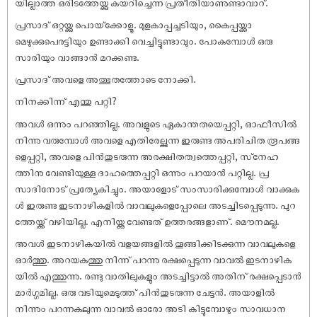
യില്ലാത്ത ഒരിടത്തേയ്ക്കു കയറിച്ചെന്ന പ്രതീതിയാണുണ്ടാവാറ്.
പ്രസാദ് ഒറ്റയ്ക്കു പൊയ്‌ക്കോളൂ. മുളകാപ്പച്ചടിയും, കൈപ്പയ്ക്കാ
മെഴുക്കുപെരട്ടിയും ഉണ്ടാക്കി വെച്ചിട്ടുണ്ടാവും. പോകുമ്പോൾ ഒരു
സാരിയും വാങ്ങാൻ മറക്കണ്ട.
പ്രസാദ് അവളെ അത്ഭുതത്തോടെ നോക്കി.
നിനക്കിന്ന് എന്തു പറ്റി?
അവൾ ഒന്നും പറഞ്ഞില്ല. അവളുടെ ഏകാന്തതയെപ്പറ്റി, ഓഫീസിൽ
നിന്നു വരുമ്പോൾ അവളെ എതിരേല്ക്കുന്ന ഇരുണ്ട അപരിചിത രൂപങ്ങ
ളെപ്പറ്റി, അവളെ പിൻതുടരുന്ന അരക്ഷിതത്വത്തെപ്പറ്റി, സ്‌നേഹ
ത്തിനു വേണ്ടിയുള്ള ദാഹത്തെപ്പറ്റി ഒന്നും പറയാൻ പറ്റില്ല. പ്ര
സാദിനോട് പ്രത്യേകിച്ചും. അയാളോട് സംസാരിക്കുമ്പോൾ വാക്കുക
ൾ ഇരുണ്ട ഇടനാഴികളിൽ വാവലുകളെപ്പോലെ അടച്ചിടപ്പെടുന്നു. പുറ
ത്തേയ്ക്ക് വഴിയില്ല. എനിയ്ക്കു വേണ്ടത് ഉത്തരങ്ങളാണ്. മൌനമല്ല.
അവൾ ഇടനാഴികയിൽ വളയങ്ങളിൽ തൂങ്ങിക്കിടക്കുന്ന വാവലുകളെ
ഓർത്തു. അറയകത്തു നിന്ന് പറന്നു രക്ഷപ്പെടുന്ന വാവൽ ഇടനാഴിക
യിൽ എത്തുന്നു. രണ്ടു വാതിലുകളും അടച്ചിട്ടാൽ അതിന് രക്ഷപ്പെടാൻ
മാർഗ്ഗമില്ല. ഒരു വടിയുമെടുത്ത് പിൻതുടരുന്ന ചേട്ടൻ. അയാളിൽ
നിന്നും പറന്നകലുന്ന വാവൽ ഓരോ അടി കിട്ടുമ്പോഴും സാവധാന