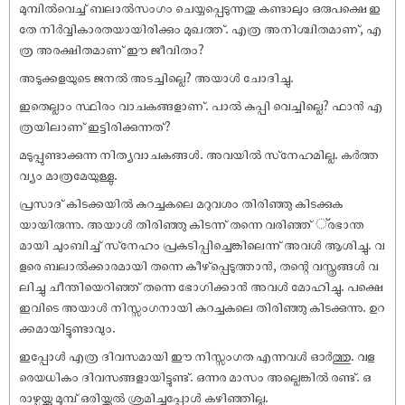
മുമ്പിൽവെച്ച് ബലാൽസംഗം ചെയ്യപ്പെടുന്നതു കണ്ടാലും ഒരുപക്ഷെ ഇ
തേ നിർവ്വികാരതയായിരിക്കും മുഖത്ത്. എത്ര അനിശ്ചിതമാണ്, എ
ത്ര അരക്ഷിതമാണ് ഈ ജീവിതം?
അടുക്കളയുടെ ജനൽ അടച്ചില്ലെ? അയാൾ ചോദിച്ചു.
ഇതെല്ലാം സ്ഥിരം വാചകങ്ങളാണ്. പാൽ കുപ്പി വെച്ചില്ലെ? ഫാൻ എ
ത്രയിലാണ് ഇട്ടിരിക്കുന്നത്?
മടുപ്പുണ്ടാക്കുന്ന നിത്യവാചകങ്ങൾ. അവയിൽ സ്‌നേഹമില്ല. കർത്ത
വ്യം മാത്രമേയുള്ളു.
പ്രസാദ് കിടക്കയിൽ കുറച്ചകലെ മറുവശം തിരിഞ്ഞു കിടക്കുക
യായിരുന്നു. അയാൾ തിരിഞ്ഞു കിടന്ന് തന്നെ വരിഞ്ഞ് ്രഭാന്ത
മായി ചുംബിച്ച് സ്‌നേഹം പ്രകടിപ്പിച്ചെങ്കിലെന്ന് അവൾ ആശിച്ചു. വ
ളരെ ബലാൽക്കാരമായി തന്നെ കീഴ്‌പ്പെടുത്താൻ, തന്റെ വസ്ത്രങ്ങൾ വ
ലിച്ചു ചീന്തിയെറിഞ്ഞ് തന്നെ ഭോഗിക്കാൻ അവൾ മോഹിച്ചു. പക്ഷെ
ഇവിടെ അയാൾ നിസ്സംഗനായി കുറച്ചകലെ തിരിഞ്ഞു കിടക്കുന്നു. ഉറ
ക്കമായിട്ടുണ്ടാവും.
ഇപ്പോൾ എത്ര ദിവസമായി ഈ നിസ്സംഗത എന്നവൾ ഓർത്തു. വള
രെയധികം ദിവസങ്ങളായിട്ടുണ്ട്. ഒന്നര മാസം അല്ലെങ്കിൽ രണ്ട്. ഒ
രാഴ്ചയ്ക്കു മുമ്പ് ഒരിയ്ക്കൽ ശ്രമിച്ചപ്പോൾ കഴിഞ്ഞില്ല.