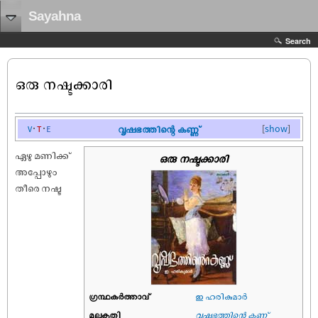
Sayahna
Search
ഒരു നഷ്ടക്കാരി
v
t
e
വൃഷഭത്തിന്റെ കണ്ണ്
[
show
]
ഏഴു മണിക്ക്
ഒരു നഷ്ടക്കാരി
അപ്പോഴും
തീരെ നഷ്ട
ഗ്രന്ഥകർത്താവ്
ഇ ഹരികുമാര്‍
മൂലകൃതി
വൃഷഭത്തിന്റെ കണ്ണ്