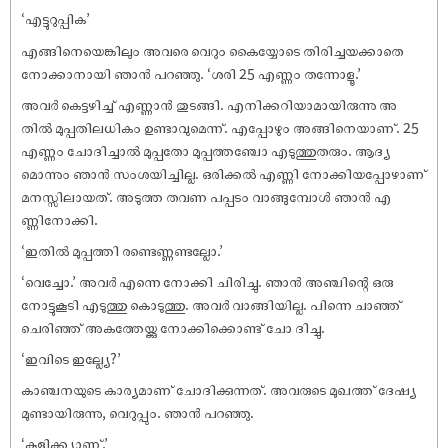
‘എട്ടുറുപ്പിക’
എങ്ങിനെയെങ്കിലും അവരെ വെറും കൈയ്യോടെ തിരിച്ചയക്കാതെ
നോക്കാനായി ഞാൻ പറഞ്ഞു. ‘ശരി 25 എണ്ണം തന്നോളൂ.’
അവർ കെട്ടഴിച്ച് എണ്ണാൻ തുടങ്ങി. എനിക്കറിയാമായിരുന്നു അ
തിൽ മുപ്പതിലധികം ഉണ്ടാവുമെന്ന്. എപ്പോഴും അങ്ങിനെയാണ്. 25
എണ്ണം ചോദിച്ചാൽ മുപ്പതോ മുപ്പത്തഞ്ചോ എടുത്തുതരും. ആദ്യ
മൊന്നും ഞാൻ സംശയിച്ചില്ല. ഒരിക്കൽ എണ്ണി നോക്കിയപ്പോഴാണ്
മനസ്സിലായത്. അടുത്ത തവണ പപ്പടം വാങ്ങുമ്പോൾ ഞാൻ എ
ണ്ണിനോക്കി.
‘ഇതിൽ മുപ്പത്തി രണ്ടെണ്ണണ്ടല്ലോ.’
‘വെച്ചോ.’ അവർ എന്നെ നോക്കി ചിരിച്ചു. ഞാൻ അഞ്ചിന്റെ ഒരു
നോട്ടുകൂടി എടുത്തു കൊടുത്തു. അവർ വാങ്ങിയില്ല. പിന്നെ ചാഞ്ഞ്
ചെരിഞ്ഞ് അകത്തേയ്ക്കു നോക്കിക്കൊണ്ട് ചോ ദിച്ചു.
‘ഇവിടെ ഇല്ല്യേ?’
കാഞ്ചനയുടെ കാര്യമാണ് ചോദിക്കുന്നത്. അവരുടെ മുഖത്ത് ദേഷ്യ
മുണ്ടായിരുന്നു, വെറുപ്പും. ഞാൻ പറഞ്ഞു.
‘കുളിക്ക്യാണ്.’