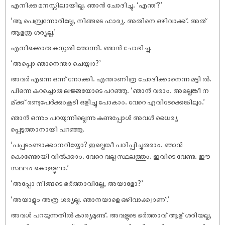
എനിക്കു മനസ്സിലായില്ല. ഞാൻ ചോദിച്ചു. ‘എന്ത്?’
‘ആ പെമ്പ്രന്നോരില്ലേ, നിങ്ങടെ ഫാര്യ. അതിനെ ഒഴിവാക്ക്. അത്
ആളത്ര ശര്യല്ല.’
എനിക്കൊരു കുസൃതി തോന്നി. ഞാൻ ചോദിച്ചു.
‘അപ്പൊ ഞാനെന്താ ചെയ്യ്വാ?’
അവർ എന്നെ ഒന്ന് നോക്കി. എന്താണിത്ര ചോദിക്കാനെന്ന മട്ടി ൽ.
പിന്നെ കുറച്ചൊരു ലജ്ജയോടെ പറഞ്ഞു. ‘ഞാൻ വരാം. അല്ലെങ്കീ ന
മ്ക്ക് രണ്ടുപേർക്കുംകൂടി ഒളിച്ചു പോകാം. വേറെ എവിടേക്കെങ്കിലും.’
ഞാൻ ഒന്നും പറയുന്നില്ലെന്നു കണ്ടപ്പോൾ അവൾ ധൈര്യ
പ്പെടുത്താനായി പറഞ്ഞു.
‘പപ്പടംണ്ടാക്കാനറിയ്യോ? ഇല്ലെങ്കീ പഠിപ്പിച്ചുതരാം. ഞാൻ
കൊണ്ടോയി വിൽക്കാം. വേറെ വല്ല സ്ഥലത്തും. ഇവിടെ വേണ്ട. ഈ
സ്ഥലം കൊള്ളൂലാ.’
‘അപ്പോ നിങ്ങടെ ഭർത്താവില്ലേ, അയാളോ?’
‘അയാളും അത്ര ശര്യല്ല. ഞാനയാളെ ഒഴിവാക്ക്വാണ്.’
അവൾ പറയുന്നതിൽ കാര്യമുണ്ട്. അവളുടെ ഭർത്താവ് ആള് ശരിയല്ല,