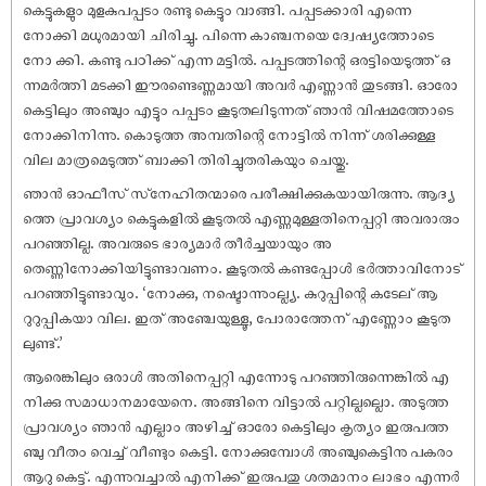
കെട്ടുകളും മുളകുപപ്പടം രണ്ടു കെട്ടും വാങ്ങി. പപ്പടക്കാരി എന്നെ
നോക്കി മധുരമായി ചിരിച്ചു. പിന്നെ കാഞ്ചനയെ ദ്വേഷ്യത്തോടെ
നോ ക്കി. കണ്ടു പഠിക്ക് എന്ന മട്ടിൽ. പപ്പടത്തിന്റെ ഒരട്ടിയെടുത്ത് ഒ
ന്നമർത്തി മടക്കി ഈരണ്ടെണ്ണമായി അവർ എണ്ണാൻ തുടങ്ങി. ഓരോ
കെട്ടിലും അഞ്ചും എട്ടും പപ്പടം കൂടുതലിടുന്നത് ഞാൻ വിഷമത്തോടെ
നോക്കിനിന്നു. കൊടുത്ത അമ്പതിന്റെ നോട്ടിൽ നിന്ന് ശരിക്കുള്ള
വില മാത്രമെടുത്ത് ബാക്കി തിരിച്ചുതരികയും ചെയ്തു.
ഞാൻ ഓഫീസ് സ്‌നേഹിതന്മാരെ പരീക്ഷിക്കുകയായിരുന്നു. ആദ്യ
ത്തെ പ്രാവശ്യം കെട്ടുകളിൽ കൂടുതൽ എണ്ണമുള്ളതിനെപ്പറ്റി അവരാരും
പറഞ്ഞില്ല. അവരുടെ ഭാര്യമാർ തീർച്ചയായും അ
തെണ്ണിനോക്കിയിട്ടുണ്ടാവണം. കൂടുതൽ കണ്ടപ്പോൾ ഭർത്താവിനോട്
പറഞ്ഞിട്ടുണ്ടാവും. ‘നോക്കു, നഷ്ടൊന്നുംല്ല്യ. കുറുപ്പിന്റെ കടേല് ആ
റുറുപ്പികയാ വില. ഇത് അഞ്ചേയുള്ളൂ, പോരാത്തേന് എണ്ണോം കൂടുത
ലുണ്ട്.’
ആരെങ്കിലും ഒരാൾ അതിനെപ്പറ്റി എന്നോടു പറഞ്ഞിരുന്നെങ്കിൽ എ
നിക്കു സമാധാനമായേനെ. അങ്ങിനെ വിട്ടാൽ പറ്റില്ലല്ലൊ. അടുത്ത
പ്രാവശ്യം ഞാൻ എല്ലാം അഴിച്ച് ഓരോ കെട്ടിലും കൃത്യം ഇരുപത്ത
ഞ്ചു വീതം വെച്ച് വീണ്ടും കെട്ടി. നോക്കുമ്പോൾ അഞ്ചുകെട്ടിനു പകരം
ആറു കെട്ട്. എന്നുവച്ചാൽ എനിക്ക് ഇരുപതു ശതമാനം ലാഭം എന്നർ