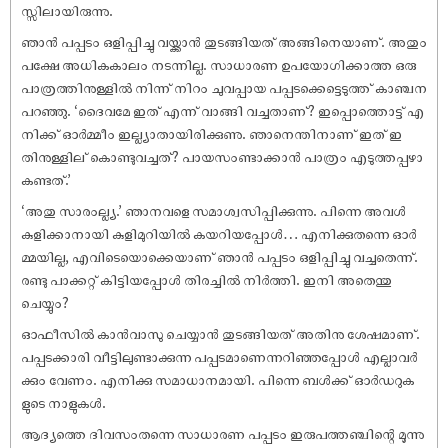
സ്സിലായിരുന്നു.
ഞാൻ പപ്പടം ഒളിപ്പിച്ചു വയ്ക്കാൻ തുടങ്ങിയത് അങ്ങിനെയാണ്. അതും
പക്ഷേ അധികകാലം നടന്നില്ല. സാധാരണ ഉപയോഗിക്കാത്ത ഒരു
പാത്രത്തിനുള്ളിൽ നിന്ന് നിറം ചുവപ്പായ പപ്പടക്കെട്ടെടുത്ത് കാഞ്ചന
പറഞ്ഞു. ‘ദൈവമേ ഇത് എന്ന് വാങ്ങി വച്ചതാണ്? ഇപ്പൊത്തൊട്ട് എ
നിക്ക് ഓർമ്മീം ഇല്ല്യാതായിരിക്കുണു. ഞാനെന്തിനാണ് ഇത് ഇ
തിനുള്ളില് കൊണ്ടുവച്ചത്? പായസംണ്ടാക്കാൻ പാത്രം എടുത്തപ്പഴാ
കണ്ടത്.’
‘അതു സാരംല്ല്യ.’ ഞാനവളെ സമാശ്വസിപ്പിക്കുന്നു. പിന്നെ അവൾ
കുളിക്കാനായി കുളിമുറിയിൽ കയറിയപ്പോൾ… എനിക്കുതന്നെ ഓർ
മ്മയില്ല, എവിടെയൊക്കെയാണ് ഞാൻ പപ്പടം ഒളിപ്പിച്ചു വച്ചതെന്ന്.
രണ്ടു പാക്കറ്റ് കിട്ടിയപ്പോൾ തിരച്ചിൽ നിർത്തി. ഇനി അതെന്തു
ചെയ്യും?
ഓഫീസിൽ കാൻവാസു ചെയ്യാൻ തുടങ്ങിയത് അതിനു ശേഷമാണ്.
പപ്പടക്കാരി വീട്ടിലുണ്ടാക്കുന്ന പപ്പടമാണെന്നറിഞ്ഞപ്പോൾ എല്ലാവർ
ക്കും വേണം. എനിക്കു സമാധാനമായി. പിന്നെ ബൾക്ക് ഓർഡറുക
ളുടെ നാളുകൾ.
ആദ്യത്തെ ദിവസംതന്നെ സാധാരണ പപ്പടം ഇരുപത്തഞ്ചിന്റെ മൂന്നു