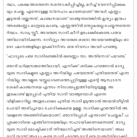
ത്ഥം. പക്ഷേ അതെന്നെ സന്തോഷിപ്പിച്ചില്ല, മറിച്ച് വേദനിപ്പിക്കുക
യും ചെയ്തു. എന്നോടുള്ള സ്‌നേഹം കാരണമാണ് അവൾ എണ്ണം
കൂടുതൽ വയ്ക്കുന്നത്. കാഞ്ചനയാണ് വാങ്ങുന്നതെങ്കിൽ കൃത്യം ഇരുപ
ത്തഞ്ചെണ്ണം മാത്രമേ കാണൂ. എണ്ണത്തിൽ തെറ്റുകയല്ല ചെയ്യുന്നതെന്ന
ർത്ഥം. സാധു സ്ത്രീ. അവരുടെ സാരി കീറി ഉപേക്ഷിക്കേണ്ട പരുവ
ത്തിലായിരിക്കുന്നു. ദാരിദ്ര്യം അവരുടെ ഓരോ അവയവങ്ങളിലും ഓ
രോ ചലനങ്ങളിലും ഉടക്കിനിന്നു. ഒരു ദിവസം അവർ പറഞ്ഞു.
‘ഫാര്യടെ പഴേ സാരിണ്ടെങ്കിൽ ഒരെണ്ണം താ. അതിനോട് പറേണ്ട.’
ഞാൻ ധർമ്മസങ്കടത്തിലായി. എനിക്ക് ശരിക്കു പറഞ്ഞാൽ ഭാര്യ
യുടെ സാരികളുടെ എണ്ണം അറിയില്ല. പഴയതേത് പുതിയതേത് എന്ന
റിയില്ല. അവളുടെ വസ്ത്രധാരണത്തെപ്പറ്റിയുള്ള എന്റെ ആസ്വാദന
ശേഷി കാഞ്ചനയെ എന്നും നിരാശപ്പെടുത്തിയിട്ടേയുള്ളൂ. അ
തുകൊണ്ട് ഇപ്പോൾ പുതിയ സാരി വാങ്ങുമ്പോൾ എന്നെ
വിളിക്കാറില്ല. അതുപോലെ പുതിയ സാരി ഉടുത്താൽ അയൽവീട്ടിൽ
പോയി അഭിപ്രായം ചോദിക്കുകയേ ഉള്ളൂ. സാരിക്കച്ചവടത്തിൽ അ
വളെന്നെ തഴഞ്ഞിരിക്കയാണ്. ഞാനിപ്പോൾ എന്താണ് ചെയ്യുക? പ
പ്പടക്കാരിയെ എങ്ങിനെയെങ്കിലും സഹായിക്കണമെന്നുണ്ട്. ഭാര്യ
യുടെ സാരി മോഷ്ടിക്കാൻ തീരുമാനിച്ചത് അങ്ങിനെയാണ്. അല
മാറി തുറന്ന് ആദ്യം കണ്ട സാരി എടുത്തു മാറ്റി ഒരു സഞ്ചിയിലാക്കി