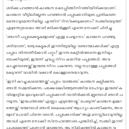
ശരിക്കു പറഞ്ഞാൽ കാഞ്ചന ഷോപ്പിങ്ങിനിറങ്ങിയിരിക്കയാണ്.
കാഞ്ചന വീട്ടിലില്ലെന്നു പറഞ്ഞാൽ പപ്പടക്കാരിയുടെ പ്രതികരണ
മെന്താവുമെന്നറിയില്ല. എന്തിന് റിസ്‌ക്കെടുക്കണം? സഞ്ചിയെടുത്ത്
എഴുന്നേറ്റശേഷം അവർ ഒരിക്കൽക്കൂടി എന്നെ നോക്കി ചിരിച്ചു.
‘ഞാനീ പപ്പടക്കെട്ടുകളോണ്ട് എന്തു ചെയ്യാനാ.’ കാഞ്ചന പറഞ്ഞു.
ശരിയാണ്, രണ്ടു കെട്ടുകൾ തുറന്നിട്ടേയില്ല. രണ്ടാത്മാക്കൾക്ക് എത്ര
പപ്പടം തിന്നുതീർക്കാൻ പറ്റും? തുറന്ന കെട്ടിൽത്തന്നെ ഇനിയും
ബാക്കിയുണ്ട്, ഇരുന്ന് ചുവപ്പു നിറം കയറിയ പപ്പടങ്ങൾ. അവ
കാച്ചുമ്പോഴേയ്ക്ക് ഇരുണ്ട നിറം പകരുന്നു. നല്ല സ്വാദുള്ള പപ്പടങ്ങൾ
കേടുവന്ന് വായിൽ വക്കാൻ കൊള്ളാതെയാവുന്നു.
‘ഇനി കുറച്ചു കാലത്തേയ്ക്ക് പപ്പടം വാങ്ങണ്ട.’ കാഞ്ചന കല്പിക്കുന്നു.
ഞാൻ സമ്മതിക്കുന്നു. പക്ഷേ മെലിഞ്ഞുണങ്ങിയ ദേഹവും ഇരുണ്ട് ക
വിളൊട്ടിയ മുഖവുമായി പപ്പടക്കാരി വാതിൽക്കൽ മുട്ടുമ്പോൾ ഞാൻ പ
റയുന്നു. ‘ഇരുപത്തഞ്ച് എണ്ണം എടുത്തോളൂ.’ പെട്ടെന്ന് കാഞ്ചന ഉമ്മറ
ത്തേയ്ക്ക് വരുമ്പോൾ ഞാൻ കൈകൊണ്ട് ആംഗ്യം കാണിക്കുന്നു, അവ
ളോട് പോയി പിന്നെ വരാൻ. പപ്പടക്കാരിക്ക് അതു മനസ്സിലാവുന്നില്ല.
അവൾ എന്നെ നോക്കി സ്‌നേഹത്തോടെ പുഞ്ചിരിച്ച്, സഞ്ചി തുറന്ന്
പപ്പടമെടുത്ത് എണ്ണാൻ തുടങ്ങുന്നു. ആ നിമിഷത്തിൽ കാഞ്ചന വ