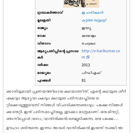
ഗ്രന്ഥകർത്താവ്
ഇ ഹരികുമാര്‍
മൂലകൃതി
കറുത്ത തമ്പ്രാട്ടി
രാജ്യം
ഇന്ത്യ
ഭാഷ
മലയാളം
വിഭാഗം
ചെറുകഥ
ആദ്യപതിപ്പിന്റെ പ്രസാധ
http://e-harikumar.co
കര്‍
m
വര്‍ഷം
2013
മാദ്ധ്യമം
പിഡിഎഫ്
പുറങ്ങള്‍
81
ക്കാരിയുമായി പ്രണയത്തിലായ കഥയാണിത്. എന്റെ കഥയുടെ ശീർ
ഷകവും ആദ്യവാചകവും കഥയുടെ പരിസമാപ്തിയെ ഒ
റ്റിക്കൊടുത്തുവെന്ന് നിങ്ങൾ വിചാരിക്കുന്നുണ്ടാവും. പക്ഷേ നിങ്ങൾ
ക്കു തെറ്റി. ഇത് പരിസമാപ്തിയല്ല, തുടക്കം മാത്രമാണ്. ഒരു മിനുറ്റ്,
ഞാനിപ്പോൾ വരാം, വാതിൽക്കൽ ബെല്ലടിക്കുന്നു. ഒരു പക്ഷേ …
ഊഹം ശരിതന്നെ. ഇന്നും അവൾ വാതിൽക്കൽ ഇരുന്ന് സഞ്ചി അ