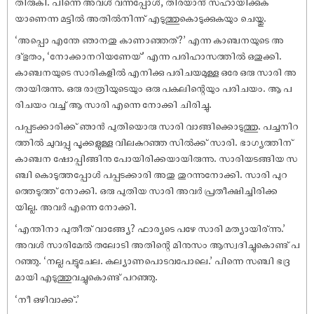
തിരുകി. പിന്നെ അവൾ വന്നപ്പോൾ, തിരയാൻ സഹായിക്കുക
യാണെന്ന മട്ടിൽ അതിൽനിന്ന് എടുത്തുകൊടുക്കുകയും ചെയ്തു.
‘അപ്പൊ എന്തേ ഞാനതു കാണാഞ്ഞത്?’ എന്ന കാഞ്ചനയുടെ അ
ദ്ഭുതം, ‘നോക്കാനറിയണേയ്’ എന്ന പരിഹാസത്തിൽ ഒതുക്കി.
കാഞ്ചനയുടെ സാരികളിൽ എനിക്കു പരിചയമുള്ള ഒരേ ഒരു സാരി അ
തായിരുന്നു. ഒരു രാത്രിയുടെയും ഒരു പകലിന്റെയും പരിചയം. ആ പ
രിചയം വച്ച് ആ സാരി എന്നെ നോക്കി ചിരിച്ചു.
പപ്പടക്കാരിക്ക് ഞാൻ പുതിയൊരു സാരി വാങ്ങിക്കൊടുത്തു. പച്ചനിറ
ത്തിൽ ചുവപ്പു പൂക്കളുള്ള വിലകുറഞ്ഞ സിൽക്ക് സാരി. ഭാഗ്യത്തിന്
കാഞ്ചന ഷോപ്പിങ്ങിനു പോയിരിക്കയായിരുന്നു. സാരിയടങ്ങിയ സ
ഞ്ചി കൊടുത്തപ്പോൾ പപ്പടക്കാരി അതു തുറന്നുനോക്കി. സാരി പുറ
ത്തെടുത്ത് നോക്കി. ഒരു പുതിയ സാരി അവർ പ്രതീക്ഷിച്ചിരിക്ക
യില്ല. അവർ എന്നെ നോക്കി.
‘എന്തിനാ പുതീത് വാങ്ങ്യേ? ഫാര്യടെ പഴേ സാരി മത്യായിര്ന്നു.’
അവൾ സാരിമേൽ തലോടി അതിന്റെ മിനുസം ആസ്വദിച്ചുകൊണ്ട് പ
റഞ്ഞു. ‘നല്ല പട്ടുചേല. കല്യാണപൊടവപോലെ.’ പിന്നെ സഞ്ചി ഭദ്ര
മായി എടുത്തുവച്ചുകൊണ്ട് പറഞ്ഞു.
‘നീ ഒഴിവാക്ക്.’