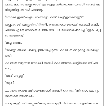
രുന്നു. ഞാനും പപ്പടക്കാരിയുമായുള്ള സ്‌നേഹബന്ധങ്ങൾ അവൾ അ
റിയുന്നില്ല. അവൾ പറഞ്ഞു.
‘നോക്കു ഇന്ന് പപ്പടം വേണ്ടട്ടോ. രണ്ട് കെട്ട് ഇരിക്ക്ണ്ണ്ട്.’
പപ്പടക്കാരി എണ്ണൽ നിർത്തി, കാഞ്ചനയെ നോക്കി കോക്രി കാട്ടി,
പിന്നെ എന്റെ നേരെ തിരിഞ്ഞ് ഒരു ചിരിയോടെ ചോദിച്ചു. ‘മുളക് പപ്പ
ടം എടുക്കട്ടെ.’
‘ഇപ്പ വേണ്ട.’
‘അയ്യോ ഞാൻ പാലടുപ്പത്ത് വച്ചിട്ടുണ്ട്.’ കാഞ്ചന അടുക്കളിയിലേയ്ക്ക്
ഓടി.
കാഞ്ചന ഓടുന്നതു നോക്കി അവൾ കൊഞ്ഞനം കാട്ടിക്കൊണ്ട് പറ
ഞ്ഞു.
‘ആള് ശര്യല്ല.’
‘ആര്?’
കാഞ്ചന പോയ വഴിയെ നോക്കി അവൾ പറഞ്ഞു. ‘നിങ്ങടെ ഫാര്യ.
അതിനെ ഒഴിവാക്ക്.’
ഭാര്യ ആള് ശരിയല്ലെന്ന് കല്യാണരാത്രിയിൽത്തന്നെ എനിക്കു മന