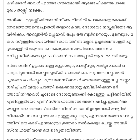
കഴിക്കാൻ അവൾ എന്തോ ഗൗരവമായി ആലോചിക്കുന്നപോലെ
മുഖം താഴ്ത്തി നടക്കും.
രാവിലെ എട്ടരയ്ക്ക് ഭർത്താവിന് ഓഫീസിൽ പോകേണ്ടതുകൊണ്ട്
നേരത്തെത്തന്നെ പ്രാതൽ തയ്യാറാകുന്നു. ദോശയോ ഇഡ്ഡലിയോ ആ
യിരിക്കും. അല്ലെങ്കിൽ ഉപ്പുമാവ്. ഒപ്പം ഒരു ബുൾസൈയും. മുമ്പെല്ലാം മ
കൾ സ്ൂകൂളിൽ പോയിരുന്ന കാലത്ത് അവളുടെ ഉച്ചഭക്ഷണംകൂടി എ
ട്ടരക്കുള്ളിൽ തയ്യാറാക്കി കൊടുക്കണമായിരുന്നു. അവൾ മ
ണിപ്പാലിൽ വൈദ്യം പഠിക്കാൻ പോയപ്പോൾ ആ ഭാരം ഒഴിഞ്ഞു.
ഭർത്താവിന് ഉടുക്കാനുള്ള ഡ്രോയറും, പാന്റ്‌സും, ഷർട്ടും പകൽ ഒ
ഴിവുകിട്ടുമ്പോൾ തേച്ചുവച്ചത് കിടക്കമേൽ കൊണ്ടുവന്നു വച്ചു. മേൽ
പൂശേണ്ട പെർഫ്യൂം ഏതാണെന്ന് അവൾ തെരഞ്ഞെടുത്തുവച്ചു. വസ്ത്രം
ധരിച്ച് പരിമളവും പരത്തി ഭക്ഷണമേശയ്ക്കു മുമ്പിലിരിക്കുന്ന ഭർ
ത്താവിന് അവൾ ചൂടോടെ ദോശയുണ്ടാക്കി കൊടുത്തു. ചട്ടിണിയിൽ
എരിവുകൂടിയോ എന്ന് സ്‌നേഹത്തോടെ അന്വേഷിച്ചു. ഇടക്ക് അ
യാളുടെ ദേഹത്തോട് ചേർന്നുനിന്ന് ദോശ വിളമ്പുമ്പോൾ ഷർട്ടിൽ
വീണുകിടന്ന നരച്ച രോമം എടുത്തുമാറ്റുകയും, എന്താണതെന്ന ചോദ്യ
ത്തിന് ഒരു കരട് എന്നുമാത്രം ഉത്തരം നൽകുകയും ചെയ്തു. അവൾ
സ്‌നേഹമയിയായ ഒരു ഭാര്യയായിരുന്നു.
ഒമ്പതു മണിക്ക് താഴെ കാത്തുനിൽക്കുന്ന കമ്പനിക്കാറിൽ ഭർത്താവ്