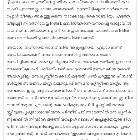
ട്ടിച്ചുവച്ച പൊട്ടെടുത്ത് നെറ്റിയിൽ പതിച്ച് തലമുടി ഒരുവിധത്തിൽ ഒ
തുക്കി പുറത്തേയ്ക്കു കടന്നു. താക്കോൽ എടുത്തിട്ടില്ലെന്ന് ഓർമ്മ വന്ന
പ്പോൾ വീണ്ടും അകത്തു കടന്ന് താക്കോലും കൈസഞ്ചിയും എടുത്ത്
വീടുപൂട്ടി നിരത്തിലേയ്ക്കിറങ്ങി. മുമ്പിൽത്തന്നെ വന്നുപെട്ട ഓട്ടോവിൽ
കയറിയ നായികയെ നളിനി പിൻതുടർന്നു. കഥ യഥാർത്ഥ ജീവിത
ത്തെ അതിശയിച്ച ഒരപൂർവ്വതയായിരുന്നു അത്.
അയാൾ ‘നഗ്നനായ വാനര’നിൽ ആകൃഷ്ടനായി എല്ലാം മറന്ന്
വായിക്കുകയാണ്. സ്വാനുകരണത്തിന്റെ ഭാഗമാണയാൾ
വായിച്ചിരുന്നത്. മനുഷ്യവർഗ്ഗത്തിൽ സ്വാനുകരണത്തിന്റെ ഉദാഹര
ണമാണ് മുലകൾ. കുട്ടിക്ക് പാൽ കൊടുക്കുവാൻ ഇത്ര വലിയ മുലകൾ
ആവശ്യമില്ല. മനുഷ്യസ്ത്രീയെക്കാൾ കൂടുതൽ പാൽ ചുരത്തുന്ന ചിമ്പാൻ
സിയുടെ അവയവം ഇത്ര വലുതല്ല. പിന്നെ മനുഷ്യസ്ത്രീക്കു മാത്രം ആ
അവയവം ഇത്ര വലുതായതെങ്ങിനെ? അവിടെയാണ് സ്വാനുകരണം
വരുന്നത്. കോടി വർഷങ്ങൾക്കു മുമ്പ് മനുഷ്യൻ രണ്ടു കാലിലേയ്ക്കു നിവ
രുന്നതിനുമുമ്പ് പുരുഷന്റെ ലൈംഗികശ്രദ്ധ പിടിച്ചുപറ്റിയിരുന്നത്
സ്ത്രീയുടെ പൃഷ്ടഭാഗമായിരുന്നു. പിന്നീട് പരിണാമത്തിൽ മനുഷ്യൻ ര
ണ്ടുകാലിൽ നിവർന്നു തുടങ്ങിയപ്പോൾ ലൈംഗികപ്രക്രിയയുടെ ദിശ
പിന്നിൽനിന്നു മുന്നിലേയ്ക്കു മാറി. അപ്പോൾ സ്വാഭാവികമായും ശ്രദ്ധ
ചെലുത്തുന്നത്, സമ്പർക്കസമയത്ത് കൂടുതൽ അടുത്തു വരുന്ന മുൻഭാഗ