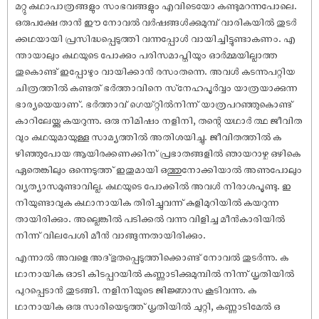
മറ്റു കഥാപാത്രങ്ങളും സംഭവങ്ങളും എവിടെയോ കണ്ടുമറന്നപോലെ.
ഒരുപക്ഷേ താൻ ഈ നോവൽ വർഷങ്ങൾക്കുമുമ്പ് വാരികയിൽ തുടർ
ക്കഥയായി പ്രസിദ്ധപ്പെടുത്തി വന്നപ്പോൾ വായിച്ചിട്ടുണ്ടാകണം. എ
ന്തായാലും കഥയുടെ പോക്കും പരിസമാപ്തിയും ഓർമ്മയില്ലാത്ത
തുകൊണ്ട് ഇപ്പോഴും വായിക്കാൻ രസംതന്നെ. അവൾ കടന്നുപറ്റിയ
ചിത്രത്തിൽ കണ്ടത് ഭർത്താവിനെ സ്‌നേഹപൂർവ്വം യാത്രയാക്കുന്ന
ഭാര്യയെയാണ്. ഭർത്താവ് ഗെയ്റ്റിൽനിന്ന് യാത്രപറഞ്ഞുകൊണ്ട്
കാറിലേയ്ക്കു കയറുന്നു. ഒരു നിമിഷം നളിനി, തന്റെ യഥാർ ത്ഥ ജീവിത
വും കഥയുമായുള്ള സാമ്യത്തിൽ അതിശയിച്ചു. ജീവിതത്തിൽ ക
ഴിഞ്ഞുപോയ ആയിരക്കണക്കിന് പ്രഭാതങ്ങളിൽ ഞായറാഴ്ച ഒഴികെ
ഏതെങ്കിലും ഒന്നെടുത്ത് ഇതുമായി ഒത്തുനോക്കിയാൽ അണുപോലും
വ്യത്യാസമുണ്ടാവില്ല. കഥയുടെ പോക്കിൽ അവൾ നിരാശപൂണ്ടു. ഇ
നിയുണ്ടാവുക കഥാനായിക തിരിച്ചുവന്ന് കുളിമുറിയിൽ കയറുന്ന
തായിരിക്കും. അല്ലെങ്കിൽ പടിക്കൽ വന്നു വിളിച്ച മീൻകാരിയിൽ
നിന്ന് വിലപേശി മീൻ വാങ്ങുന്നതായിരിക്കും.
എന്നാൽ അവളെ അദ്ഭുതപ്പെടുത്തിക്കൊണ്ട് നോവൽ തുടർന്നു. ക
ഥാനായിക ഓടി കിടപ്പറയിൽ കണ്ണാടിക്കുമുമ്പിൽ നിന്ന് ധൃതിയിൽ
പുറപ്പെടാൻ തുടങ്ങി. നളിനിയുടെ ജിജ്ഞാസ കൂടിവന്നു. ക
ഥാനായിക ഒരു സാരിയെടുത്ത് ധൃതിയിൽ ചുറ്റി, കണ്ണാടിമേൽ ഒ