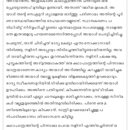
ത്തായിരുന്നു. അതുകൊണ്ട് കാലക്രമത്തിൽ ചന്തിയുടെ ഒരു
പ്രോട്ടോടൈപ് മുമ്പിലും ഉണ്ടായി. അതാണ് വലിയ മുലകൾ. അ
യാൾ തന്റെ സെക്രട്ടറി ശ്യാമളയെ ഓർത്തു. പരിണാമം അതിന്റെ പൂർ
ണാവസ്ഥയിലെത്തിയ ദേഹമാണവളുടേത്. സ്വാനുകരണം പ
രിധിവിട്ട് നിർവ്വഹിച്ചി ട്ടുണ്ടോ എന്നുമാത്രമേ സംശയമുള്ളൂ. നാളെത്ത
ന്നെ ഇതവളോടു പറയണമെന്നോർത്തപ്പോൾ അയാൾ പൊട്ടിച്ചിരിച്ചു.
പെട്ടെന്ന്, താൻ ചിരിച്ചത് ഭാര്യ കേട്ടോ എന്നു നോക്കാനായി
തിരിഞ്ഞു. നളിനി അപ്പോഴും തിരിച്ചെത്തിയിട്ടുണ്ടായിരുന്നില്ല. അവ
ൾ വായിച്ചിരുന്ന പുസ്തകം തുറന്നുകിടന്നിരുന്നു. നളിനി പക്ഷേ ആ
പുസ്തകത്തിന്റെ അദ്ഭുതലോകത്ത് ഒരു കഥാപാത്രത്തിന്റെ പിന്നാലെ
യാത്രയാണെന്ന കാര്യം അയാൾ അറിഞ്ഞില്ല. കുറച്ചുകൂടി വായിച്ചുക
ഴിഞ്ഞാൽ അയാൾ തലയ്ക്കു മുകളിലെ വിളക്കുകെടുത്തി ഉറക്കമാവും.
ഭാര്യ സ്വീകരണമുറിയിൽ ടിവിക്കു മുമ്പിലായിരിക്കുമെന്ന് അയാൾ
ഊഹിക്കും. അങ്ങിനെ പതിവുണ്ട്. കിടക്കുന്നതിനു മുമ്പ് ടിവിക്കു
മുമ്പിൽ പോയി എല്ലാ ചാനലുകളും ഓടിച്ചുനോക്കും. രസമുള്ള സിനിമ
കൾ വല്ലതുമുണ്ടെങ്കിൽ അതിനുമുമ്പിലിരിക്കും. പിന്നെ ഒരു മ
ണിയെങ്കിലുമാവും കിടക്കാൻ. രാത്രി ഉറക്കമൊഴിച്ചുള്ള പ
രിപാടിക്കൊന്നും ശിവദാസനെ കിട്ടില്ല.
കഥാപാത്രത്തിന്റെ പിന്നാലെ പോയ നളിനി എത്തിച്ചേർന്നത് ഒ