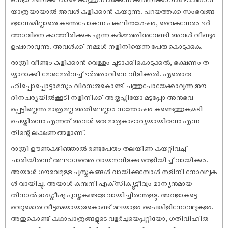
യാത്രയായാൽ അവൾ കുളിക്കാൻ കയറുന്നു. പറയത്തക്ക സംഭവങ്ങ
ളൊന്നുമില്ലാതെ കടന്നുപോകുന്ന പകലിനുശേഷം, വൈകുന്നേരം ഭർ
ത്താവിനെ കാത്തിരിക്കുക എന്ന കർമ്മത്തിനുവേണ്ടി അവൾ വീണ്ടും
ഉഷാറാവുന്നു. അവൾക്ക് നമ്മൾ നളിനിയെന്ന പേരു കൊടുക്കുക.
രാത്രി വീണ്ടും കുളിക്കാൻ വെള്ളം ചൂടാക്കികൊടുക്കൽ, ഭക്ഷണം ത
യ്യാറാക്കി മേശമേൽവച്ച് ഭർത്താവിനെ വിളിക്കൽ. ഏതൊരു
ഹിപ്പൊപ്പൊട്ടാമസും വിരസതകൊണ്ട് ചത്തുപോയേക്കാവുന്ന ഈ
ദിനചര്യയിൽക്കൂടി നളിനിക്ക് അതൃപ്തിയോ മടുപ്പോ അനുഭവ
പ്പെട്ടില്ലെന്നു മാത്രമല്ല അതിലെല്ലാം സന്തോഷം കണ്ടെത്തുകകൂടി
ചെയ്തിരുന്നു എന്നത് അവൾ ഒരു മാതൃകാഭാര്യയായിരുന്നു എന്ന
തിന്റെ ലക്ഷണങ്ങളാണ്.
രാത്രി ഊണുകഴിഞ്ഞാൽ രണ്ടുപേരും തലയിണ കയറ്റിവച്ച്
ചാരിയിരുന്ന് തലഭാഗത്തെ വായനവിളക്കു തെളിയിച്ച് വായിക്കും.
അയാൾ ഗൗരവമുള്ള പുസ്തകങ്ങൾ വായിക്കുമ്പോൾ നളിനി നോവലുക
ൾ വായിച്ചു. അയാൾ കമ്പനി എക്‌സിക്യൂട്ടീവും മാന്യനുമായ
തിനാൽ ഇംഗ്ലീഷു പുസ്തകങ്ങളേ വായിച്ചിരുന്നുള്ളു. അവളാകട്ടെ
വെറുമൊരു വീട്ടമ്മയായതുകൊണ്ട് മലയാളം പൈങ്കിളിനോവലുകളം.
അതുകൊണ്ട് കഥാപാത്രങ്ങളുടെ വളർച്ചയെപ്പറ്റിയോ, ഗതിവിഹിത