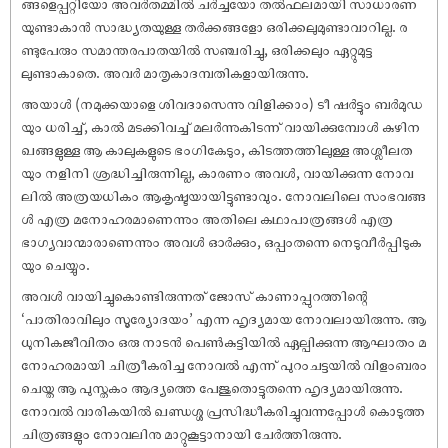
ങ്ങളെപ്പറ്റിയോ അവർതമ്മിൽ ചർച്ചയോ തൽഫലമായി സാധാരണ
യുണ്ടാകാൻ സാദ്ധ്യതയുള്ള തർക്കങ്ങളോ ഒരിക്കലുമുണ്ടാവാറില്ല. ര
ണ്ടുപേരും സമാന്തരപാതയിൽ സഞ്ചരിച്ചു, ഒരിക്കലും ഏറ്റുമുട്ട
ലുണ്ടാകാതെ. അവർ മാതൃകാദമ്പതികളായിരുന്നു.
അയാൾ (നമുക്കയാളെ ശിവദാസെന്നു വിളിക്കാം) ടീ ഷർട്ടും ബർമുഡ
യും ധരിച്ച്, കാൽ മടക്കിവച്ച് മലർന്നുകിടന്ന് വായിക്കുമ്പോൾ കുഴിന
ഖങ്ങളുള്ള ആ കാലുകളുടെ ഭംഗികേടും, കിടത്തത്തിലുള്ള അശ്ലീലത
യും നളിനി ശ്രദ്ധിച്ചിരുന്നില്ല, കാരണം അവൾ, വായിക്കുന്ന നോവ
ലിൽ അത്രയധികം ആകൃഷ്ടയായിട്ടുണ്ടാവും. നോവലിലെ സംഭവങ്ങ
ൾ എത്ര മനോഹരമാണെന്നും അതിലെ കഥാപാത്രങ്ങൾ എത്ര
ഭാഗ്യവാന്മാരാണെന്നും അവൾ ഓർക്കും, ഒപ്പംതന്നെ നെടുവീർപ്പിടുക
യും ചെയ്യും.
അവൾ വായിച്ചുകൊണ്ടിരുന്നത് ജോസ് കാണാപ്പുറത്തിന്റെ
‘പാതിരാവിലും സൂര്യോദയം’ എന്ന ഹൃദ്യമായ നോവലായിരുന്നു. ആ
ധുനികജീവിതം ഒരു നാടൻ പെൺകുട്ടിയിൽ ഏല്പിക്കുന്ന ആഘാതം മ
നോഹരമായി ചിത്രീകരിച്ച നോവൽ എന്ന് പുറംചട്ടയിൽ വിളംബരം
ചെയ്ത ആ പുസ്തകം ആദ്യത്തെ പേജുതൊട്ടുതന്നെ ഹൃദ്യമായിരുന്നു.
നോവൽ വാരികയിൽ ഖണ്ഡശ്ശ പ്രസിദ്ധീകരിച്ചുവന്നപ്പോൾ കൊടുത്ത
ചിത്രങ്ങളും നോവലിനു മാറ്റുകൂട്ടാനായി ചേർത്തിരുന്നു.