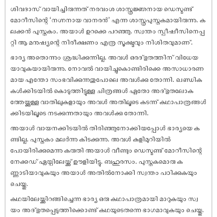
ശിവദാസ് വായിച്ചിരുന്നത് നരവംശ ശാസ്ത്രജ്ഞനായ ഡെസ്മണ്ട്
മോറീസിന്റെ ‘നഗ്നനായ വാനരൻ’ എന്ന ശാസ്ത്രപുസ്തകമായിരുന്നു. ക
ലക്കൻ പുസ്തകം. അയാൾ ഉറക്കെ പറഞ്ഞു. സ്വന്തം സ്പീഷീസിനെപ്പ
റ്റി ആ മനുഷ്യന്റെ നിരീക്ഷണം എത്ര സൂക്ഷ്മവും നിശിതവുമാണ്.
ഭാര്യ അതൊന്നും ശ്രദ്ധിക്കുന്നില്ല. അവൾ ഒരദ്ഭുതത്തിന് വിധേയ
യാവുകയായിരുന്നു. നോവൽ വായിച്ചുകൊണ്ടിരിക്കെ അസാധാരണ
മായ എന്തോ സംഭവിക്കുന്നതുപോലെ അവൾക്കു തോന്നി. ഖണ്ഡിക
കൾക്കിടയിൽ കൊടുത്തിട്ടുള്ള ചിത്രങ്ങൾ ഏതോ അദ്ഭുതലോക
ത്തേയ്ക്കുള്ള വാതിലുകളായും അവൾ അതിലൂടെ കടന്ന് കഥാപാത്രങ്ങൾ
ക്കിടയിലൂടെ നടക്കുന്നതായും അവൾക്കു തോന്നി.
അയാൾ വായനക്കിടയിൽ തിരിഞ്ഞുനോക്കിയപ്പോൾ ഭാര്യയെ ക
ണ്ടില്ല. പുസ്തകം മലർന്നു കിടക്കുന്നു. അവൾ കുളിമുറിയിൽ
പോയിരിക്കുമെന്നു കരുതി അയാൾ വീണ്ടും ഡെസ്മണ്ട് മോറീസിന്റെ
നേക്കഡ് ഏയ്പിലേയ്ക്ക് ഊളിയിട്ടു. ബഹുരസം. പുസ്തകമൊരു ക
ണ്ണാടിയാവുകയും അയാൾ അതിൽനോക്കി സ്വന്തം പഠിക്കുകയും
ചെയ്തു.
കഥയിലേയ്ക്കിറങ്ങിച്ചെന്ന ഭാര്യ ഒരു കഥാപാത്രമായി മാറുകയും സ്വ
യം അദ്ഭുതപ്പെടുത്തിക്കൊണ്ട് കഥയുടെതന്നെ ഭാഗമാവുകയും ചെയ്തു.