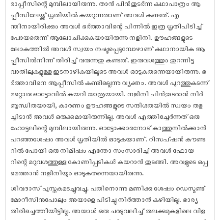
രാപ്പീസിന്റെ മുമ്പിലായിരുന്നു. താൻ പിൻതുടർന്ന കഥാപാത്രം ആ
പ്പീസിലേയ്ക്ക് ധൃതിയിൽ കയറുന്നതാണ് അവൾ കണ്ടത്. എ
ന്തിനായിരിക്കും അവൾ ഭർത്താവിന്റെ പിന്നിൽ ഇത്ര ധൃതിപിടിച്ച്
പോയതെന്ന് ആലോചിക്കുകയായിരുന്നു നളിനി. ഊഹങ്ങളുടെ
ലോകത്തിൽ അവൾ സ്വയം നഷ്ടപ്പെടുമ്പോഴാണ് കഥാനായിക ആ
പ്പീസിൽനിന്ന് തിരിച്ച് വരുന്നതു കണ്ടത്. ഇരുവശത്തും തുറന്നിട്ട
വാതിലുകളുള്ള ഇടനാഴികയിലൂടെ അവൾ ഓടുകതന്നെയായിരുന്നു. ഭ
ർത്താവിനെ ആപ്പീസിൽ കണ്ടില്ലെന്നു വ്യക്തം. അവൾ പുറത്തുകടന്ന്
മറ്റൊരു ഓട്ടോവിൽ കയറി യാത്രയായി. നളിനി പിൻതുടരാൻ നിർ
ബ്ബന്ധിതയായി, കാരണം ഊഹങ്ങളുടെ സന്ദിഗ്ദതയിൽ സ്വയം തള
ച്ചിടാൻ അവൾ ഒരുക്കമായിരുന്നില്ല. അവൾ എത്തിച്ചേർന്നത് ഒരു
ഹോട്ടലിന്റെ മുമ്പിലായിരുന്നു. ഓട്ടോക്കാരനോട് കാത്തുനിൽക്കാൻ
പറഞ്ഞശേഷം അവൾ ധൃതിയിൽ ഓടുകയാണ്. റിസപ്ഷൻ കൗണ്ട
റിൽ പോയി ഒരു നിമിഷം എന്തോ സംസാരിച്ച് അവൾ ഫോയ
റിന്റെ മറുവശത്തുള്ള കോണിപ്പടികൾ കയറാൻ തുടങ്ങി. അവളുടെ ഒപ്പ
മെത്താൻ നളിനിയും ഓടുകതന്നെയായിരുന്നു.
ശിവദാസ് പുസ്തകമടച്ചുവച്ചു. പതിനൊന്നു മണിക്കു ശേഷം ഡെസ്മണ്ട്
മോറീസിനുപോലും അയാളെ പിടിച്ചു നിർത്താൻ കഴിയില്ല. ഭാര്യ
തിരിച്ചെത്തിയിട്ടില്ല. അയാൾ ഒരു ചരടുവലിച്ച് തലക്കുമുകളിലെ വിള