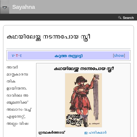
Sayahna
Search
കഥയിലേയ്ക്കു നടന്നുപോയ സ്ത്രീ
v
t
e
കറുത്ത തമ്പ്രാട്ടി
[
show
]
അവർ
കഥയിലേയ്ക്കു നടന്നുപോയ സ്ത്രീ
മാതൃകാദമ്പ
തിക
ളായിരുന്നു.
രാവിലെ അ
ഞ്ചുമണിക്ക്
അലാറം വച്ച്
എഴുന്നേറ്റ്,
അല്പം വിഷ
ഗ്രന്ഥകർത്താവ്
ഇ ഹരികുമാര്‍