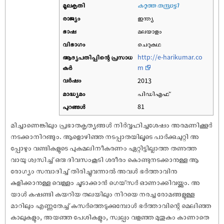
മൂലകൃതി
കറുത്ത തമ്പ്രാട്ടി
രാജ്യം
ഇന്ത്യ
ഭാഷ
മലയാളം
വിഭാഗം
ചെറുകഥ
ആദ്യപതിപ്പിന്റെ പ്രസാധ
http://e-harikumar.co
കര്‍
m
വര്‍ഷം
2013
മാദ്ധ്യമം
പിഡിഎഫ്
പുറങ്ങള്‍
81
മിച്ചാണെങ്കിലും പ്രഭാതകൃത്യങ്ങൾ നിർവ്വഹിച്ചശേഷം അരമണിക്കൂർ
നടക്കാനിറങ്ങും. ആളൊഴിഞ്ഞ നടപ്പാതയിലൂടെ പാർക്കുചുറ്റി അ
പ്പോഴും വണ്ടികളുടെ പുകമലിനീകരണം ഏറ്റിട്ടില്ലാത്ത തണുത്ത
വായു ശ്വസിച്ച് ഒരു ദിവസംകൂടി ശരീരം കൊണ്ടുനടക്കാനുള്ള ആ
രോഗ്യം സമ്പാദിച്ച് തിരിച്ചുവന്നാൽ അവൾ ഭർത്താവിനു
കുളിക്കാനുള്ള വെള്ളം ചൂടാക്കാൻ ഗെയ്‌സർ ഓണാക്കിവയ്ക്കും. അ
യാൾ കഷണ്ടി കയറിയ തലയിലും നിറയെ നരച്ച രോമങ്ങളുള്ള
മാറിലും എണ്ണതേച്ച് കസർത്തെടുക്കുമ്പോൾ ഭർത്താവിന്റെ മെലിഞ്ഞ
കാലുകളും, അയഞ്ഞ പേശികളും, സ്വല്പം വളഞ്ഞ മുതുകും കാണാതെ