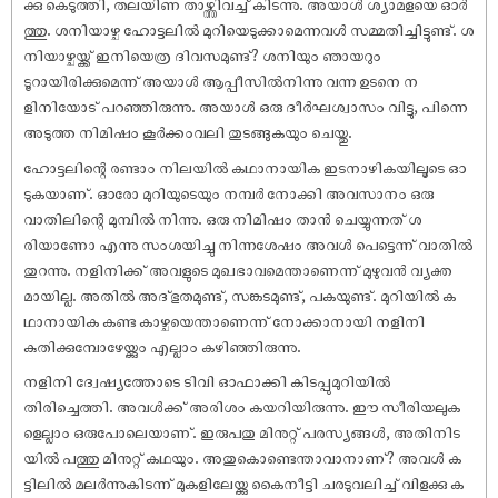
ക്കു കെടുത്തി, തലയിണ താഴ്ത്തിവച്ച് കിടന്നു. അയാൾ ശ്യാമളയെ ഓർ
ത്തു. ശനിയാഴ്ച ഹോട്ടലിൽ മുറിയെടുക്കാമെന്നവൾ സമ്മതിച്ചിട്ടുണ്ട്. ശ
നിയാഴ്ചയ്ക്ക് ഇനിയെത്ര ദിവസമുണ്ട്? ശനിയും ഞായറും
ടൂറായിരിക്കുമെന്ന് അയാൾ ആപ്പീസിൽനിന്നു വന്ന ഉടനെ ന
ളിനിയോട് പറഞ്ഞിരുന്നു. അയാൾ ഒരു ദീർഘശ്വാസം വിട്ടു, പിന്നെ
അടുത്ത നിമിഷം കൂർക്കംവലി തുടങ്ങുകയും ചെയ്തു.
ഹോട്ടലിന്റെ രണ്ടാം നിലയിൽ കഥാനായിക ഇടനാഴികയിലൂടെ ഓ
ടുകയാണ്. ഓരോ മുറിയുടെയും നമ്പർ നോക്കി അവസാനം ഒരു
വാതിലിന്റെ മുമ്പിൽ നിന്നു. ഒരു നിമിഷം താൻ ചെയ്യുന്നത് ശ
രിയാണോ എന്നു സംശയിച്ചു നിന്നശേഷം അവൾ പെട്ടെന്ന് വാതിൽ
തുറന്നു. നളിനിക്ക് അവളുടെ മുഖഭാവമെന്താണെന്ന് മുഴുവൻ വ്യക്ത
മായില്ല. അതിൽ അദ്ഭുതമുണ്ട്, സങ്കടമുണ്ട്, പകയുണ്ട്. മുറിയിൽ ക
ഥാനായിക കണ്ട കാഴ്ചയെന്താണെന്ന് നോക്കാനായി നളിനി
കുതിക്കുമ്പോഴേയ്ക്കും എല്ലാം കഴിഞ്ഞിരുന്നു.
നളിനി ദ്വേഷ്യത്തോടെ ടിവി ഓഫാക്കി കിടപ്പുമുറിയിൽ
തിരിച്ചെത്തി. അവൾക്ക് അരിശം കയറിയിരുന്നു. ഈ സീരിയലുക
ളെല്ലാം ഒരുപോലെയാണ്. ഇരുപതു മിനുറ്റ് പരസ്യങ്ങൾ, അതിനിട
യിൽ പത്തു മിനുറ്റ് കഥയും. അതുകൊണ്ടെന്താവാനാണ്? അവൾ ക
ട്ടിലിൽ മലർന്നുകിടന്ന് മുകളിലേയ്ക്കു കൈനീട്ടി ചരടുവലിച്ച് വിളക്കു ക