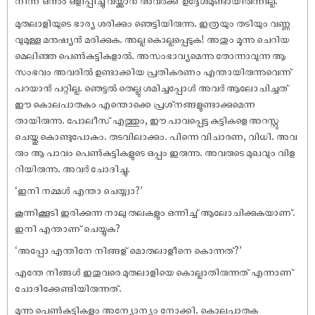
നിന്ന് ഒന്നും ഒളിപ്പിച്ചു വയ്ക്കാൻ അവർക്ക് ഉദ്ദേശമുണ്ടായിരുന്നില്ല.
മുതലാളിയുടെ ഭാര്യ ശരിക്കും ഞെട്ടിയിരുന്നു. ഇത്രയും തടിയും വണ്ണ
വുമുള്ള മനുഷ്യൻ മരിക്കുക. അല്ല കൊല്ലപ്പെടുക! അതും മൂന്നു ചെറിയ
മെലിഞ്ഞ പെൺകുട്ടികളാൽ. അസംഭാവ്യമെന്നു തോന്നാവുന്ന ആ
സംഭവം അവരിൽ ഉണ്ടാക്കിയ പ്രതികരണം എന്തായിരുന്നുവെന്ന്
പറയാൻ പറ്റില്ല. ഞെട്ടൽ തെല്ലു ശമിച്ചപ്പോൾ അവർ ആലോചിച്ചത്
ഈ കൊലപാതകം എന്തൊക്കെ പ്രശ്‌നങ്ങളുണ്ടാക്കുമെന്ന
തായിരുന്നു. പോലീസ് എത്തും, ഈ പാവപ്പെട്ട കുട്ടികളെ അറസ്റ്റു
ചെയ്തു കൊണ്ടുപോകും. തടവിലാക്കും. പിന്നെ വിചാരണ, വിധി. അവ
രും ആ പാവം പെൺകുട്ടികളുടെ ഒപ്പം ഇരുന്നു. അവരുടെ മുഖവും വിള
റിയിരുന്നു. അവർ ചോദിച്ചു.
‘ഇനി നമ്മൾ എന്താ ചെയ്യ്വാ?’
കൂന്നിക്കൂടി ഇരിക്കുന്ന നാലു തലകളും ഒന്നിച്ച് ആലോചിക്കുകയാണ്.
ഇനി എന്താണ് ചെയ്യുക?
‘അപ്പോ എന്തിനേ നിങ്ങള് മൊതലാളീനെ കൊന്നത്?’
എന്തേ നിങ്ങൾ ഇതുവരെ മുതലാളിയെ കൊല്ലാതിരുന്നത് എന്നാണ്
ചോദിക്കേണ്ടിയിരുന്നത്.
മൂന്നു പെൺകുട്ടികളും അന്യോന്യം നോക്കി. കൊലപാതക