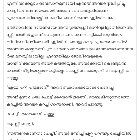
എന്നിവക്കെല്ലാം ഒരവസാനമുണ്ടായി എന്നത് അവരെ ദുഃഖിപ്പിച്ചു.
ചേച്ചി വരേണ്ട സമയമായിത്തുടങ്ങി. അടഞ്ഞുകിടക്കുന്ന
പുറംവാതിലിലേയ്ക്ക് നോക്കിക്കൊണ്ട് അവർ ചൂളിയിരുന്നു.
ഭർത്താവിന്റെ ദാരുണമായ അന്ത്യത്തെപ്പറ്റി ഒരറിവുമില്ലാതിരുന്ന ആ
സ്ത്രീ വാതിൽ തുറന്ന് അകത്തു കടന്നു. പെൺകുട്ടികൾ നടുവിൽ പ
തിവിനു വിപരീതമായി ചൂളിയിരിക്കുന്നതു കണ്ടു. പുറത്തെ വെയിൽ
അവരുടെ കാഴ്ച മങ്ങിച്ചതുകാരണം അവരുടെ മുഖഭാവമെന്താണെന്നവ
ർക്കു മനസ്സിലായില്ല. എന്തെങ്കിലും ജോലിയെടുക്കുക
യായിരിക്കുമെന്നേ അവർ കരുതിയുള്ളൂ. അവർക്കായി കൊണ്ടുവന്ന
പൊതി നീട്ടിയപ്പോഴേ കുട്ടികളുടെ കണ്ണിലെ കൊടുംഭീതി ആ സ്ത്രീ ക
ണ്ടുള്ളൂ.
‘എന്തു പറ്റീ പിള്ളാരേ?’ അവർ ആകാംക്ഷയോടെ ചോദിച്ചു.
അവർ മൂന്നു പേരും പൊട്ടിക്കരയാൻ തുടങ്ങി. ഒരഞ്ചു മിനുറ്റുനേരത്തെ
കരച്ചിൽ അവരെ കുറച്ച് ശാന്തരാക്കി. അവർ പറഞ്ഞു.
‘ചേച്ചീ, മൊതലാളി ചത്തു.’
ആ സ്ത്രീ ഞെട്ടി.
‘ഞങ്ങള് കൊന്നതാ ചേച്ചീ.’ അവർ ഒന്നിച്ച് ഏറ്റു പറഞ്ഞു. ചേച്ചിയിൽ