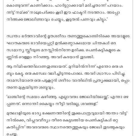
കൊണ്ടുവന്ന് കാണിക്കാം. ഹാർട്ടറ്റാക്കായി മരിച്ചതാന്ന് പറയാം.
ന്ന്ട്ട് നമ്ക്ക് നാലുപേർക്കും കൂടി ഈ ഫാക്ടറി നടത്താം. അപ്പോ
നിങ്ങക്കു ജോലിണ്ടാവും ചെയ്യും, കൂടുതൽ പണവും കിട്ടും.’
സ്വന്തം ഭർത്താവിന്റെ മൃതശരീരം തണുത്തുകൊണ്ടിരിക്കെ അയാളുടെ
ഘാതകരുടെ ഭാവിയെപ്പറ്റി ഉൽക്കണ്ഠാകുലമായ ചിന്തകൾ ഒര
സാമാന്യ സ്ത്രീയുടെ മനസ്സിൽനിന്നേ ഉദിക്കു. പെൺകുട്ടികളുടെ ക
ണ്ണിൽ വെള്ളം നിറഞ്ഞു. അവർ കരയാൻ തുടങ്ങി.
ആ നിമിഷത്തിലാണതുണ്ടായത്. മുറിയിൽനിന്ന് എന്തോ ഒരു ശ
ബ്ദം കേട്ടു. ഒരു കസേല വലിച്ചിടുന്നപോലെ. അവർ ശ്വാസം പിടിച്ചു.
താമസിയാതെ ഒരു പടുകൂറ്റൻ ശരീരം വാതിലിൽ പ്രത്യക്ഷമായി, ഒപ്പം
തന്നെ മുക്രയിടുന്ന ശബ്ദവും.
‘ലഞ്ചിന്റെ സമയം കഴിഞ്ഞു. എല്ലാവരും ജോലിയിലേയ്ക്ക്. എന്താ ഒഴ
പ്പണത്. ഒന്നാന്തി കൈയ്യും നീട്ടി വരില്ലേ, ശവങ്ങള്.’
മുതലാളിയുടെ ഭാര്യ ഭക്ഷണത്തിന്റെ തൂക്കുപാത്രവുമായി അന്തം വിട്ട്
നിൽക്കെ, വിപ്ലവവീര്യം തീരെ കെട്ടടങ്ങിയ പെൺകുട്ടികൾ ഒറ്റ
കുതിപ്പിന് അവരവരുടെ സ്ഥാനത്തെത്തുകയും ജോലി തുടങ്ങുകയും
ചെയ്തു.