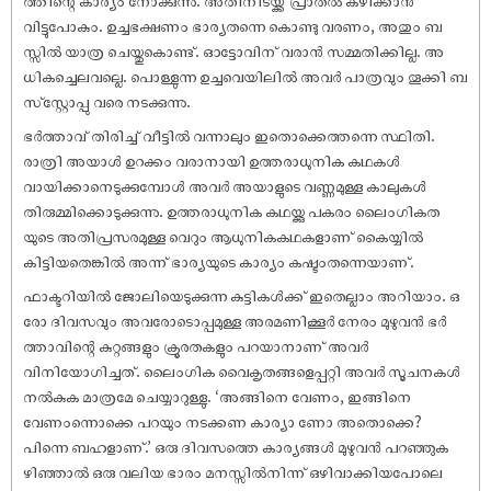
ത്തിന്റെ കാര്യം നോക്കുന്നു. അതിനിടയ്ക്ക് പ്രാതൽ കഴിക്കാൻ
വിട്ടുപോകും. ഉച്ചഭക്ഷണം ഭാര്യതന്നെ കൊണ്ടു വരണം, അതും ബ
സ്സിൽ യാത്ര ചെയ്തുകൊണ്ട്. ഓട്ടോവിന് വരാൻ സമ്മതിക്കില്ല. അ
ധികച്ചെലവല്ലെ. പൊള്ളുന്ന ഉച്ചവെയിലിൽ അവർ പാത്രവും തൂക്കി ബ
സ്‌സ്റ്റോപ്പു വരെ നടക്കുന്നു.
ഭർത്താവ് തിരിച്ച് വീട്ടിൽ വന്നാലും ഇതൊക്കെത്തന്നെ സ്ഥിതി.
രാത്രി അയാൾ ഉറക്കം വരാനായി ഉത്തരാധുനിക കഥകൾ
വായിക്കാനെടുക്കുമ്പോൾ അവർ അയാളുടെ വണ്ണമുള്ള കാലുകൾ
തിരുമ്മിക്കൊടുക്കുന്നു. ഉത്തരാധുനിക കഥയ്ക്കു പകരം ലൈംഗികത
യുടെ അതിപ്രസരമുള്ള വെറും ആധുനികകഥകളാണ് കൈയ്യിൽ
കിട്ടിയതെങ്കിൽ അന്ന് ഭാര്യയുടെ കാര്യം കഷ്ടംതന്നെയാണ്.
ഫാക്ടറിയിൽ ജോലിയെടുക്കുന്ന കുട്ടികൾക്ക് ഇതെല്ലാം അറിയാം. ഒ
രോ ദിവസവും അവരോടൊപ്പമുള്ള അരമണിക്കൂർ നേരം മുഴുവൻ ഭർ
ത്താവിന്റെ കുറ്റങ്ങളും ക്രൂരതകളും പറയാനാണ് അവർ
വിനിയോഗിച്ചത്. ലൈംഗിക വൈകൃതങ്ങളെപ്പറ്റി അവർ സൂചനകൾ
നൽകുക മാത്രമേ ചെയ്യാറുള്ളു. ‘അങ്ങിനെ വേണം, ഇങ്ങിനെ
വേണംന്നൊക്കെ പറയും നടക്കണ കാര്യാ ണോ അതൊക്കെ?
പിന്നെ ബഹളാണ്.’ ഒരു ദിവസത്തെ കാര്യങ്ങൾ മുഴുവൻ പറഞ്ഞുക
ഴിഞ്ഞാൽ ഒരു വലിയ ഭാരം മനസ്സിൽനിന്ന് ഒഴിവാക്കിയപോലെ