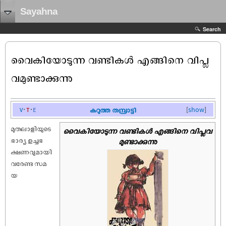
Sayahna
Search
വൈകിയോടുന്ന വണ്ടികൾ എങ്ങിനെ വിപ്ല
വമുണ്ടാക്കുന്നു
v
t
e
കറുത്ത തമ്പ്രാട്ടി
[
show
]
മുതലാളിയുടെ
വൈകിയോടുന്ന വണ്ടികൾ എങ്ങിനെ വിപ്ലവ
ഭാര്യ ഉച്ചഭ
മുണ്ടാക്കുന്നു
ക്ഷണവുമായി
വരേണ്ട സമ
യ