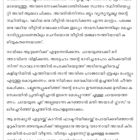
മായെടുത്തു. അവരെ നോക്കിക്കൊണ്ടിരിക്കെ സ്വന്തം സ്ഥിതിയെപ്പ
റ്റി അവർ ആലോചിക്കും. അവരിൽനിന്നും ഒട്ടും വ്യത്യസ്തമല്ല തന്റെ
സ്ഥിതിയും. വലിയ ഒരു വീട്ടിൽ താമസിക്കുന്നു എന്നു മാത്രം. പക്ഷെ
ഒരു വലിയ വീട്ടിൽ വേലക്കാരിക്കു തുല്യം താമസിക്കുന്നതിലും മെച്ചം
ദാരിദ്ര്യമാണെങ്കിലും ചെറിയൊരു വീട്ടിൽ യജമാനത്തിയായി ക
ഴിയുകതന്നെയാണ്.
രാവിലെ ആറുമണിക്ക് എഴുന്നേൽക്കുന്നു. ചായയുണ്ടാക്കി ഭർ
ത്താവിനെ വിളിക്കുന്നു. അദ്ദേഹം തന്റെ ഭാരിച്ച ദേഹം കിടക്കയിൽ
നിന്ന് സാവധാനത്തിൽ പൊക്കിയെടുത്ത് അടിവെച്ചടിവെച്ച്
കുളിമുറിയിൽ എത്തിയാൽ താൻ അവിടെ ഹാജരായി ബ്രഷും പേസ്റ്റും
എടുത്തു കൊടുക്കണം. ഒരു നിമിഷം വൈകിയാൽ ഉച്ചത്തിൽ ചീത്ത
കേൾക്കും. പല്ലുതേപ്പുകഴിഞ്ഞ് തന്റെ ദേഹം ഊണുമേശക്കു മുമ്പിലെ ക
സേലയിൽ പ്രതിഷ്ഠിച്ചാൽ ഉടനെ മേശപ്പുറത്ത് ചൂടുള്ള ചായയെത്ത
ണം. ചായയുടെ ചൂട് അല്പമൊന്നു കുറഞ്ഞാൽ മതി അയാൾ ഗ്ലാസ് വ
ലിച്ചെറിഞ്ഞ് ഉച്ചത്തിൽ ബഹളമുണ്ടാക്കും.
ആ മനുഷ്യൻ എട്ടരയ്ക്ക് കാറിൽ ഫാക്ടറിയിലേയ്ക്ക് പോയിക്കഴിഞ്ഞാൽ
മുറുകിവന്ന ഞരമ്പുകൾക്ക് അല്പമൊരു അയവു വരാനായി അവൾ കിട
ക്കയിൽ പോയി വീഴുന്നു. വീണ്ടും എഴുന്നേറ്റ് ഉച്ചക്കുള്ള ഭക്ഷണ