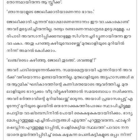
തോന്നുമായിരുന്നു ആ സ്ത്രീക്ക്.
‘ഞാനയാളുടെ ജോലിക്കാരിയാണെന്നാ ഭാവം.’
ജോലിക്കാരി എന്നത് മോശമാണെന്നൊന്നും ഈ വാചകംകൊണ്ട്
അവർ ഉദ്ദേശിച്ചിരുന്നില്ല. രണ്ടും രണ്ടാണെന്നുമാത്രമേ ഉദ്ദേശമുള്ളു. പ
രിപാടി അവസാനിപ്പിക്കുമ്പോഴുള്ള സിഗ്‌നേച്ചർ ട്യൂണായിരുന്നു ഈ
വാചകം. അതു പറഞ്ഞു കഴിയുമ്പോഴേയ്ക്ക് മുതലാളിയുടെ മുറിയിൽ
നിന്ന് അമറൽ കേൾക്കാം.
‘ലഞ്ച്‌ടൈം കഴിഞ്ഞു. ജോലി തുടങ്ങ്. ശവങ്ങള് !’
അവർ ചാടിയെഴുന്നേൽക്കുന്നു. സമയമെത്രയായി എന്നറിയാൻ അവ
ർക്ക് വഴിയൊന്നും ഉണ്ടായിരുന്നില്ല. മുതലാളിയുടെ അട്ടഹാസങ്ങൾ ഒ
രു ആറ്റമിക് ഘടികാരത്തിന്റെ കണിശതയോടെ ആവർത്തിച്ചു. മുത
ലാളിയുടെ ഭാര്യക്കും വീടു വിട്ടുകഴിഞ്ഞാൽ സമയബോധം നശിക്കുന്നു.
അവർ ഭർത്താവിന്റെ മുറിയിലേയ്ക്ക് ഓടുന്നു. അയാൾ പ്രയാസപ്പെട്ട് എ
ഴുന്നേറ്റ് മുറിയുടെ മൂലയിൽ ഒരു നോക്കുകുത്തിപോലെ സ്ഥാപിച്ചിട്ടുള്ള
പൊട്ടിയ വാഷ്‌ബേസിനിൽ പോയി കൈകഴുകുകയായിരിക്കും. ഭാര്യ
മേശപ്പുറത്തുള്ള എച്ചിൽപാത്രങ്ങൾ എടുത്ത് പുറത്തുവരുന്നു. ഫാക്ടറി
ഷെഡ്ഡിനു പുറത്തുള്ള ടാപ്പിൽ, ചെളികെട്ടിയ സ്ഥലത്ത് പാവാട നന
യാതെ ഉയർത്തിപ്പിടിച്ച് കൈ കഴുകുന്ന പെൺകുട്ടികളുടെ ഒപ്പം നിന്ന്