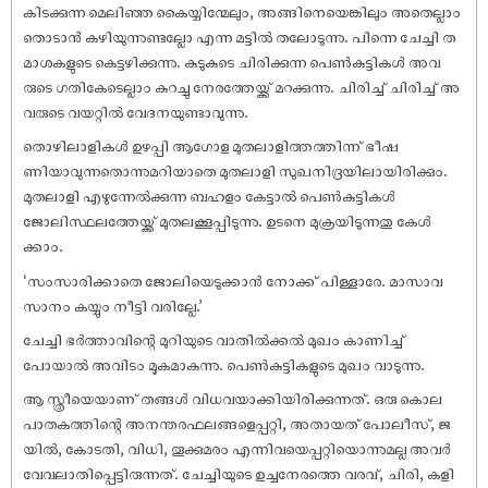
കിടക്കുന്ന മെലിഞ്ഞ കൈയ്യിന്മേലും, അങ്ങിനെയെങ്കിലും അതെല്ലാം
തൊടാൻ കഴിയുന്നുണ്ടല്ലോ എന്ന മട്ടിൽ തലോടുന്നു. പിന്നെ ചേച്ചി ത
മാശകളുടെ കെട്ടഴിക്കുന്നു. കുടുകുടെ ചിരിക്കുന്ന പെൺകുട്ടികൾ അവ
രുടെ ഗതികേടെല്ലാം കുറച്ചു നേരത്തേയ്ക്ക് മറക്കുന്നു. ചിരിച്ച് ചിരിച്ച് അ
വരുടെ വയറ്റിൽ വേദനയുണ്ടാവുന്നു.
തൊഴിലാളികൾ ഉഴപ്പി ആഗോള മുതലാളിത്തത്തിന്ന് ഭീഷ
ണിയാവുന്നതൊന്നുമറിയാതെ മുതലാളി സുഖനിദ്രയിലായിരിക്കും.
മുതലാളി എഴുന്നേൽക്കുന്ന ബഹളം കേട്ടാൽ പെൺകുട്ടികൾ
ജോലിസ്ഥലത്തേയ്ക്ക് മുതലക്കൂപ്പിടുന്നു. ഉടനെ മുക്രയിടുന്നതു കേൾ
ക്കാം.
‘സംസാരിക്കാതെ ജോലിയെടുക്കാൻ നോക്ക് പിള്ളാരേ. മാസാവ
സാനം കയ്യും നീട്ടി വരില്ലേ.’
ചേച്ചി ഭർത്താവിന്റെ മുറിയുടെ വാതിൽക്കൽ മുഖം കാണിച്ച്
പോയാൽ അവിടം മൂകമാകുന്നു. പെൺകുട്ടികളുടെ മുഖം വാടുന്നു.
ആ സ്ത്രീയെയാണ് തങ്ങൾ വിധവയാക്കിയിരിക്കുന്നത്. ഒരു കൊല
പാതകത്തിന്റെ അനന്തരഫലങ്ങളെപ്പറ്റി, അതായത് പോലീസ്, ജ
യിൽ, കോടതി, വിധി, തൂക്കുമരം എന്നിവയെപ്പറ്റിയൊന്നുമല്ല അവർ
വേവലാതിപ്പെട്ടിരുന്നത്. ചേച്ചിയുടെ ഉച്ചനേരത്തെ വരവ്, ചിരി, കളി