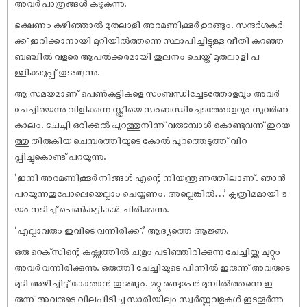
അവർ പാത്രങ്ങൾ കഴുകുന്നു.
ഭക്ഷണം കഴിഞ്ഞാൽ മുതലാളി അരമണിക്കൂർ ഉറങ്ങും. സന്ദർശകർ
ക്ക് ഇരിക്കാനായി മുറിയിൽത്തന്നെ സ്ഥാപിച്ചിട്ടുള്ള വീതി കുറഞ്ഞ
ബഞ്ചിൽ വളരെ ആപൽക്കരമായി തുലനം ചെയ്ത് മുതലാളി പ
ള്ളിക്കുറുപ്പ് തുടങ്ങുന്നു.
ആ സമയമാണ് പെൺകുട്ടികളെ സംബന്ധിച്ചേടത്തോളവും അവർ
ചേച്ചിയെന്നു വിളിക്കുന്ന സ്ത്രീയെ സംബന്ധിച്ചേടത്തോളവും സുവർണ
കാലം. ചേച്ചി ഒരിക്കൽ പുറത്തുനിന്ന് വരുമ്പോൾ കൊണ്ടുവന്ന് ഇറയ
ത്തു തിരുകിയ ചെമ്പരത്തിയുടെ കോൽ പുറത്തെടുത്ത് വിറ
പ്പിച്ചുകൊണ്ട് പറയുന്നു.
‘ഇനി അരമണിക്കൂർ നിങ്ങൾ എന്റെ നിയന്ത്രണത്തിലാണ്. ഞാൻ
പറയുന്നതുപോലെയെല്ലാം ചെയ്യണം. അല്ലെങ്കിൽ…’ കൃത്രിമമായി ഭ
യം നടിച്ച് പെൺകുട്ടികൾ ചിരിക്കുന്നു.
‘എല്ലാവരും ഇവിടെ വന്നിരിക്ക്.’ ആദ്യത്തെ ആജ്ഞ.
ഒരു റെക്‌സിന്റെ കഷ്ണത്തിൽ ചമ്രം പടിഞ്ഞിരിക്കുന്ന ചേച്ചിയ്ക്കു ചുറ്റും
അവർ വന്നിരിക്കുന്നു. ഒരുത്തി ചേച്ചിയുടെ പിന്നിൽ ഇരുന്ന് അവരുടെ
മുടി അഴിച്ചിട്ട് കോതാൻ തുടങ്ങും. മറ്റു രണ്ടുപേർ മുമ്പിൽത്തന്നെ ഇ
രുന്ന് അവരുടെ വിലപിടിച്ച സാരിയിലും സ്വർണ്ണവളകൾ ഇടതൂർന്നു