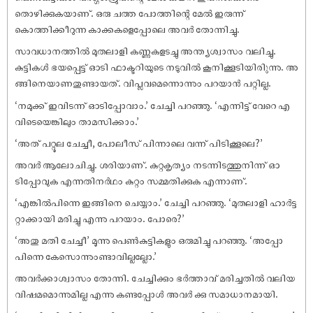
തൊഴിക്കുകയാണ്. ഒരു ചത്ത പോത്തിന്റെ മേൽ ഇരുന്ന്
കൊത്തിക്കീറുന്ന കാക്കകളെപ്പോലെ അവർ തോന്നിച്ചു.
സാവധാനത്തിൽ മുതലാളി കണ്ണുകളടച്ചു അന്ത്യശ്വാസം വലിച്ചു.
കുട്ടികൾ ഭയപ്പെട്ട് ഓടി ഫാക്ടറിയുടെ നടുവിൽ കൂനിക്കൂടിയിരിുന്നു. അ
ങ്ങിനെയാണതുണ്ടായത്. വിപ്ലവമെന്നൊന്നും പറയാൻ പറ്റില്ല.
‘നമുക്ക് ഇവിടന്ന് ഓടിപ്പോവാം.’ ചേച്ചി പറഞ്ഞു. ‘എന്നിട്ട് വേറെ എ
വിടെയെങ്കിലും താമസിക്കാം.’
‘അത് പറ്റൂല ചേച്ചീ, പോലീസ് പിന്നാലെ വന്ന് പിടിക്കൂലെ?’
അവർ ആലോചിച്ചു. ശരിയാണ്. കുറ്റകൃത്യം നടന്നിടത്തുനിന്ന് ഓ
ടിപ്പോവുക എന്നതിനർഥം കുറ്റം സമ്മതിക്കുക എന്നാണ്.
‘എങ്കിൽപിന്നെ ഇങ്ങിനെ ചെയ്യാം.’ ചേച്ചി പറഞ്ഞു. ‘മുതലാളി ഹാർട്ട
റ്റാക്കായി മരിച്ചു എന്നു പറയാം. പോരെ?’
‘അതു മതി ചേച്ചീ’ മൂന്നു പെൺകുട്ടികളും ഒരുമിച്ചു പറഞ്ഞു. ‘അപ്പോ
പിന്നെ കേസൊന്നുംണ്ടാവില്ലല്ലോ.’
അവർക്കാശ്വാസം തോന്നി. ചേച്ചിക്കും ഭർത്താവ് മരിച്ചതിൽ വലിയ
വിഷമമൊന്നുമില്ല എന്നു കണ്ടപ്പോൾ അവർ ക്കു സമാധാനമായി.