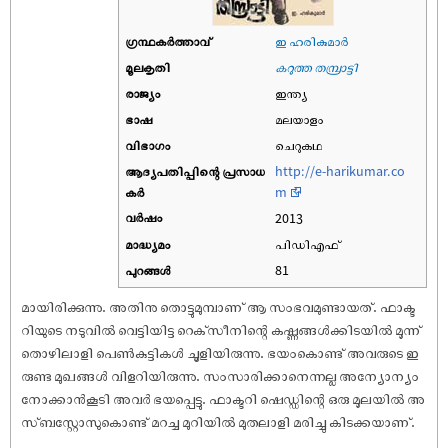
ഗ്രന്ഥകർത്താവ്
ഇ ഹരികുമാര്‍
മൂലകൃതി
കറുത്ത തമ്പ്രാട്ടി
രാജ്യം
ഇന്ത്യ
ഭാഷ
മലയാളം
വിഭാഗം
ചെറുകഥ
ആദ്യപതിപ്പിന്റെ പ്രസാധ
http://e-harikumar.co
കര്‍
m
വര്‍ഷം
2013
മാദ്ധ്യമം
പിഡിഎഫ്
പുറങ്ങള്‍
81
മായിരിക്കുന്നു. അതിനു തൊട്ടുമുമ്പാണ് ആ സംഭവമുണ്ടായത്. ഫാക്ട
റിയുടെ നടുവിൽ വെട്ടിയിട്ട റെക്‌സീനിന്റെ കഷ്ണങ്ങൾക്കിടയിൽ മൂന്ന്
തൊഴിലാളി പെൺകുട്ടികൾ ചൂളിയിരുന്നു. ഭയംകൊണ്ട് അവരുടെ ഇ
രുണ്ട മുഖങ്ങൾ വിളറിയിരുന്നു. സംസാരിക്കാനെന്നല്ല അന്യോന്യം
നോക്കാൻകൂടി അവർ ഭയപ്പെട്ടു. ഫാക്ടറി ഷെഡ്ഡിന്റെ ഒരു മൂലയിൽ അ
സ്ബസ്റ്റോസുകൊണ്ട് മറച്ച മുറിയിൽ മുതലാളി മരിച്ചു കിടക്കയാണ്.