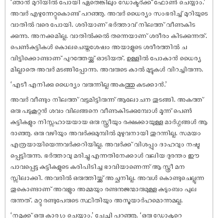
‘ഞാൻ മുറിയിൽ പോയി ഏതെങ്കിലും ഡോക്ടർക്ക് ഫോൺ ചെയ്യാം.’
അവർ എഴുന്നേറ്റുകൊണ്ട് പറഞ്ഞു. അവർ ധൈര്യം സംഭരിച്ച് മുറിയുടെ
വാതിൽ വരെ പോയി. ശരിയാണ് ഭർത്താവ് നിലത്ത് വീണുകിട
ക്കുന്നു. അനക്കമില്ല. വാതിൽക്കൽ തന്നെയാണ് ശരീരം കിടക്കുന്നത്.
പെൺകുട്ടികൾ കൊലചെയ്തശേഷം അയാളുടെ ശരീരത്തിൽ ച
വിട്ടിക്കൊണ്ടാണ് പുറത്തേയ്ക്ക് ഓടിയത്. ഉള്ളിൽ പോകാൻ ധൈര്യ
മില്ലാതെ അവർ മടങ്ങിപ്പോന്നു. അവരുടെ കാൽ മുട്ടുകൾ വിറച്ചിരുന്നു.
‘എടീ എനിക്കു ധൈര്യം വരുന്നില്ല അകത്തു കടക്കാൻ.’
അവർ വീണ്ടും നിലത്ത് വട്ടമിട്ടിരുന്ന് ആലോചന തുടങ്ങി. അകത്ത്
ഒരു പടുകൂറ്റൻ ശവം വിലങ്ങനെ വീണുകിടക്കുമ്പോൾ മൂന്ന് പെൺ
കുട്ടികളും നിസ്സഹായയായ ഒരു സ്ത്രീയും രക്ഷക്കായുള്ള മാർഗ്ഗങ്ങൾ ആ
രാഞ്ഞു. ഒരു വഴിയും അവർക്കുമുമ്പിൽ മുഴുവനായി തുറന്നില്ല. സമയം
എത്രയായിയെന്നവർക്കറിയില്ല. അവർക്ക് വിശപ്പും ദാഹവും നഷ്ട
പ്പെട്ടിരുന്നു. ഭർത്താവു മരിച്ചു എന്നതിനേക്കാൾ വലിയ ദുരന്തം ഈ
പാവപ്പെട്ട കുട്ടികളുടെ കരിപിടിച്ച ഭാവിയാണെന്ന് ആ സ്ത്രീ മന
സ്സിലാക്കി. അവരിൽ ഒരുത്തിയ്ക്ക് അച്ഛനില്ല. അവൾ കൊണ്ടുചെല്ലുന്ന
തുകൊണ്ടാണ് അവളും അമ്മയും രണ്ടനുജന്മാരുമുള്ള കുടുംബം പുല
രുന്നത്. മറ്റു രണ്ടുപേരുടെ സ്ഥിതിയും അസൂയാർഹമൊന്നുമല്ല.
‘നമുക്ക് ഒരു കാര്യം ചെയ്യാം.’ ചേച്ചി പറഞ്ഞു. ‘ഒരു ഡോക്ടറെ