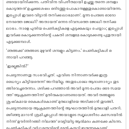
ണ്ടരയായിരിക്കുന്നു. പതിവിനു വിപരീതമായി ഉച്ചയ്ക്കു തന്നെ ശമ്പളം
കൊടുത്തത് ഉച്ചക്കുശേഷം ഒരിടത്തു പോകാനുള്ളതുകൊണ്ടായിരുന്നു.
ഇപ്പോൾ ഇവരെ വിട്ടാൽ തനിക്കു ലാഭമാണ്. മൂന്നു പേരുടെ ഓരോ
നേരത്തെ ജോലി? അതായത് ഒന്നര ദിവസത്തെ ജോലി തനിക്കു
ലാഭം. നാളെ പുതിയ പെൺകുട്ടികളെ എടുക്കുകയും ചെയ്യാം; ഇപ്പോൾ
ഇവർക്കു കൊടുക്കുന്നതിന്റെ പകുതി ശമ്പളമേ കൊടുക്കേണ്ടു പുതുതായി
എടുക്കുമ്പോൾ.
‘ഞങ്ങക്ക് ഞങ്ങടെ മുഴുവൻ ശമ്പളും കിട്ടണം.’ പെൺകുട്ടികൾ ഒ
ന്നായി പറഞ്ഞു.
‘ഇല്ലെങ്കിൽ?’
പെട്ടെന്നാണതു സംഭവിച്ചത്. എവിടെ നിന്നാണവർക്കു ഇത്ര
ധൈര്യം കിട്ടിയതെന്ന് അറിയില്ല. അതുപോലെ ആരാണാദ്യം തുട
ങ്ങിവെച്ചതെന്നും. ശരിക്കു പറഞ്ഞാൽ അവർ മൂന്നു പേരും ഒരേ സമയ
ത്ത് ആക്രമണത്തിന്ന് മുതിരുകയാണുണ്ടായത്. അവർ തങ്ങളുടെ
ശുഷ്‌കമായ കൈകൾകൊണ്ട് മുതലാളിയെ അടിക്കാൻ തുടങ്ങി.
പെട്ടെന്നുണ്ടായ ആക്രമണത്തിന്റെ ആഘാതത്തിൽ മുതലാളി പതറി.
ഒഴിഞ്ഞു മാറാൻ ശ്രമിച്ചപ്പോൾ അയാളുടെ സ്ഥൂലശരീരം കസേരയിൽ
നിന്ന് ഊർന്നിറങ്ങി നിലത്ത് വെട്ടിയിട്ട ആൽമരം കണക്കേ കിടന്നു.
പെൺകുട്ടികൾ വർഗ്ഗശത്രുവിന്റെ മേൽ കയറി ഇരുന്നുകൊണ്ട്