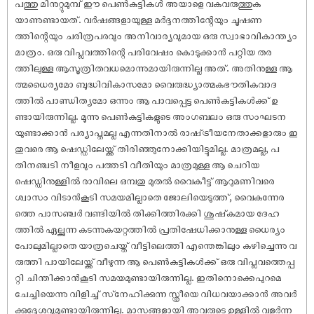
പത്തു മിനുറ്റുമുമ്പ് ഈ പെൺകുട്ടികൾ അയാളെ വകവരുത്തുക
യാണുണ്ടായത്. വർഷങ്ങളായുള്ള മർദ്ദനത്തിന്റേയും ചൂഷണ
ത്തിന്റെയും ചരിത്രപരവും അനിവാര്യവുമായ ഒരു സ്വാഭാവികാന്ത്യം
മാത്രം. ഒരു വിപ്ലവത്തിന്റെ പരിവേഷം കൊടുക്കാൻ പറ്റിയ തര
ത്തിലുള്ള ആസൂത്രിതവധമൊന്നുമായിരുന്നില്ല അത്. അതിനുള്ള ആ
ത്മധൈര്യമോ ബുദ്ധിവികാസമോ വൈരുദ്ധ്യാത്മകഭൗതികവാദ
ത്തിൽ പാണ്ഡിത്യമോ ഒന്നും ആ പാവപ്പെട്ട പെൺകുട്ടികൾക്ക് ഉ
ണ്ടായിരുന്നില്ല. മൂന്നു പെൺകുട്ടികളുടെ അംഗബലം ഒരു സംഘടന
യുണ്ടാക്കാൻ പര്യാപ്തമല്ല എന്നതിനാൽ രാഷ്ട്രീയനേതാക്കളാരും ഇ
തുവരെ ആ ഷെഡ്ഡിലേയ്ക്ക് തിരിഞ്ഞുനോക്കിയിട്ടുമില്ല. മാത്രമല്ല, പ
തിനഞ്ചടി നീളവും പത്തടി വീതിയും മാത്രമുള്ള ആ ചെറിയ
ഷെഡ്ഡിനുള്ളിൽ രാവിലെ ഒമ്പതു മുതൽ വൈകീട്ട് ആറുമണിവരെ
ശ്വാസം വിടാൻകൂടി സമയമില്ലാതെ ജോലിയെടുത്ത്, വൈകുന്നേര
ത്തെ പാസഞ്ചർ വണ്ടിയിൽ തിക്കിത്തിരക്കി ശുഷ്‌കമായ ദേഹ
ത്തിൽ ഏല്ക്കുന്ന കടന്നുകയറ്റത്തിൽ പ്രതിഷേധിക്കാനുള്ള ധൈര്യം
പോലുമില്ലാതെ യാത്രചെയ്ത് വീട്ടിലെത്തി എന്തെങ്കിലും കഴിച്ചെന്നു വ
രുത്തി പായിലേയ്ക്ക് വീഴുന്ന ആ പെൺകുട്ടികൾക്ക് ഒരു വിപ്ലവത്തെപ്പ
റ്റി ചിന്തിക്കാൻകൂടി സമയമുണ്ടായിരുന്നില്ല. ഇതിനൊക്കെപുറമെ
ചേച്ചിയെന്നു വിളിച്ച് സ്‌നേഹിക്കുന്ന സ്ത്രീയെ വിധവയാക്കാൻ അവർ
ക്കുദ്ദേശവുമുണ്ടായിരുന്നില്ല. മാസങ്ങളായി അവരുടെ ഉള്ളിൽ വളർന്ന