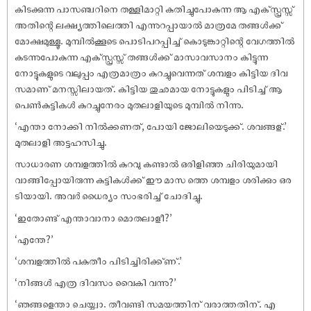
കിടക്കുന്ന പാസഞ്ചറിനെ തള്ളിമാറ്റി കുതിച്ചുപോകുന്ന ആ എക്‌സ്പ്രസ്സ്
അതിന്റെ ലക്ഷ്യത്തിലെത്തി എന്നുറപ്പായാൽ മാത്രമേ തങ്ങൾക്ക്
മോക്ഷമുള്ളൂ. മുമ്പിൽക്കൂടെ പൊടിപറപ്പിച്ച് കൊടുങ്കാറ്റിന്റെ വേഗത്തിൽ
കടന്നുപോകുന്ന എക്‌സ്പ്രസ്സ് തങ്ങൾക്ക് മാസാവസാനം കിട്ടുന്ന
നോട്ടുകളുടെ വലുപ്പം എത്രമാത്രം കുറച്ചുവെന്നത് ശമ്പളം കിട്ടിയ ദിവ
സമാണ് മനസ്സിലായത്. കിട്ടിയ തുഛമായ നോട്ടുകളും പിടിച്ച് ആ
പെൺകുട്ടികൾ കുറച്ചുനേരം മുതലാളിയുടെ മുമ്പിൽ നിന്നു.
‘എന്താ നോക്കി നിൽക്കണത്, പോയി ജോലിയെടുക്ക്. ശവങ്ങള്.’
മുതലാളി അട്ടഹസിച്ചു.
സാധാരണ ശമ്പളത്തിൽ കുറവു കണ്ടാൽ ഒരിളിഞ്ഞ ചിരിയുമായി
വാങ്ങിപ്പോയിരുന്ന കുട്ടികൾക്ക് ഈ മാസ ത്തെ ശമ്പളം ശരിക്കും ഒര
ടിയായി. അവർ ധൈര്യം സംഭരിച്ച് ചോദിച്ചു.
‘ഇതോണ്ട് എന്താവാനാ മൊതലാളീ?’
‘എന്തേ?’
‘ശമ്പളത്തിൽ പകുതീം പിടിച്ചിരിക്ക്ണ്.’
‘നിങ്ങൾ എത്ര ദിവസം വൈകി വന്നു?’
‘ഞങ്ങളെന്താ ചെയ്യ്വാ. തീവണ്ടി സമയത്തിന് വരാത്തതിന്. എ