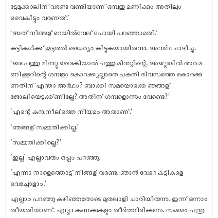
ട്ടേമുക്കാലിന് വരണ്ട വണ്ടിയാണ് ഒമ്പതു മണിക്കും അതിലും
വൈകീട്ടും വരണത്.’
‘അത് നിങ്ങള് റെയിൽവേല് പോയി പറഞ്ഞാമതി.’
കുട്ടികൾക്ക് കൂടുതൽ ധൈര്യം കിട്ടുകയായിരുന്നു. അവർ ചോദിച്ചു.
‘ഒരു പത്തു മിനുറ്റു വൈകിയാൽ പത്തു മിനുറ്റിന്റെ, അല്ലെങ്കിൽ അര മ
ണിക്കൂറിന്റെ ശമ്പളം കൊറക്ക്യല്ലാതെ പകുതി ദിവസത്തെ കൊറക്ക
ണതിന് എന്താ അർഥം? ബാക്കി സമയൊക്കെ ഞങ്ങള്
ജോലിയെടുക്ക്ണില്ലേ? അതിന് ശമ്പളൊന്നും വേണ്ടെ?’
‘എന്റെ കമ്പനീല്‌ത്തെ നിയമം അതാണ്.’
‘ഞങ്ങള് സമ്മതിക്കില്ല.’
‘സമ്മതിക്കില്ലെ?’
‘ഇല്ല’ എല്ലാവരും ഒപ്പം പറഞ്ഞു.
‘എന്നാ നാളെത്തൊട്ട് നിങ്ങള് വരണ്ട. ഞാൻ വേറെ കുട്ടികളെ
വെച്ചോളാം.’
എല്ലാം പറഞ്ഞു കഴിഞ്ഞതോടെ മുതലാളി ചാരിയിരുന്നു. ഇന്ന് ഒന്നാം
തീയതിയാണ്. എല്ലാ കണക്കുകളും തീർത്തിരിക്കുന്നു. സമയം പന്ത്ര