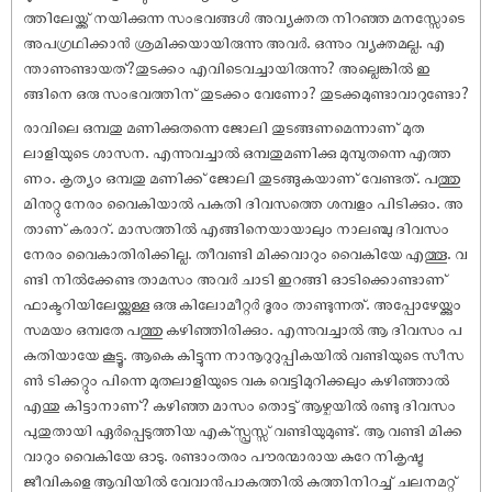
ത്തിലേയ്ക്ക് നയിക്കുന്ന സംഭവങ്ങൾ അവ്യക്തത നിറഞ്ഞ മനസ്സോടെ
അപഗ്രഥിക്കാൻ ശ്രമിക്കയായിരുന്നു അവർ. ഒന്നും വ്യക്തമല്ല. എ
ന്താണുണ്ടായത്?തുടക്കം എവിടെവച്ചായിരുന്നു? അല്ലെങ്കിൽ ഇ
ങ്ങിനെ ഒരു സംഭവത്തിന് തുടക്കം വേണോ? തുടക്കമുണ്ടാവാറുണ്ടോ?
രാവിലെ ഒമ്പതു മണിക്കുതന്നെ ജോലി തുടങ്ങണമെന്നാണ് മുത
ലാളിയുടെ ശാസന. എന്നുവച്ചാൽ ഒമ്പതുമണിക്കു മുമ്പുതന്നെ എത്ത
ണം. കൃത്യം ഒമ്പതു മണിക്ക് ജോലി തുടങ്ങുകയാണ് വേണ്ടത്. പത്തു
മിനുറ്റു നേരം വൈകിയാൽ പകുതി ദിവസത്തെ ശമ്പളം പിടിക്കും. അ
താണ് കരാറ്. മാസത്തിൽ എങ്ങിനെയായാലും നാലഞ്ചു ദിവസം
നേരം വൈകാതിരിക്കില്ല. തീവണ്ടി മിക്കവാറും വൈകിയേ എത്തൂ. വ
ണ്ടി നിൽക്കേണ്ട താമസം അവർ ചാടി ഇറങ്ങി ഓടിക്കൊണ്ടാണ്
ഫാക്ടറിയിലേയ്ക്കുള്ള ഒരു കിലോമീറ്റർ ദൂരം താണ്ടുന്നത്. അപ്പോഴേയ്ക്കും
സമയം ഒമ്പതേ പത്തു കഴിഞ്ഞിരിക്കും. എന്നുവച്ചാൽ ആ ദിവസം പ
കുതിയായേ കൂട്ടൂ. ആകെ കിട്ടുന്ന നാനൂറുറുപ്പികയിൽ വണ്ടിയുടെ സീസ
ൺ ടിക്കറ്റും പിന്നെ മുതലാളിയുടെ വക വെട്ടിമുറിക്കലും കഴിഞ്ഞാൽ
എന്തു കിട്ടാനാണ്? കഴിഞ്ഞ മാസം തൊട്ട് ആഴ്ചയിൽ രണ്ടു ദിവസം
പുതുതായി ഏർപ്പെടുത്തിയ എക്‌സ്പ്രസ്സ് വണ്ടിയുമുണ്ട്. ആ വണ്ടി മിക്ക
വാറും വൈകിയേ ഓടു. രണ്ടാംതരം പൗരന്മാരായ കുറേ നികൃഷ്ട
ജീവികളെ ആവിയിൽ വേവാൻപാകത്തിൽ കുത്തിനിറച്ച് ചലനമറ്റ്