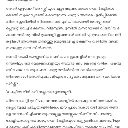
അവർ എഴുന്നേറ്റ് ആ സ്ത്രീയുടെ ചുറ്റും കൂടുന്നു. അവർ പെൺകുട്ടികൾ
ക്കായി സ്വകാര്യമായി കൊണ്ടുവന്ന പാത്രം അവരെ ഏൽപ്പിക്കുന്നു.
പിന്നെ ധൃതിയിൽ ഭർത്താവിന്റെ മുറിയിൽപോയി മേശപ്പുറത്ത്
പ്ലേയ്റ്റ് വെച്ച് ഭക്ഷണം വിളമ്പുന്നു. മുമ്പിൽ കൂമ്പാരമായി വിളമ്പിയ ഭ
ക്ഷണത്തിനുമുമ്പിൽ മുതലാളി ഇരുന്നാൽ അവർ പുറത്തുകടന്ന് പെൺ
കുട്ടികൾ അവരുടെ തണുത്തു വെറുങ്ങലിച്ച ഭക്ഷണം വാരിത്തിന്നുന്ന
സ്ഥലത്തു വന്ന് നിൽക്കുന്നു.
അവർ പഴകി ഞെളുങ്ങിയ ചെറിയ പാത്രങ്ങളിൽ ചോറും എ
ന്തെങ്കിലും ഒരു മെഴുക്കുപെരട്ടിയും ആയിരിക്കും കൊണ്ടു വരിക. പയർമ
ണിപോലായ ആ ചോറ് പാത്രത്തിൽനിന്ന് വാരിയെടുത്ത്
തിന്നുമ്പോൾ അവർ മുതലാളിയുടെ ഭാര്യ കൊണ്ടുവന്നു തന്ന കറികളെ
പുകഴ്ത്തും.
‘ചേച്ചീടെ മീൻകറി നല്ല സ്വാദുണ്ടല്ലെടീ.’
പിന്നെ ചേച്ചി മുമ്പ് പല അവസരങ്ങളിൽ കൊണ്ടു വന്നിരുന്ന കറിക
ളെപ്പറ്റിയുള്ള ചർച്ചയായിരിക്കും. ഈ പ്രശംസകൾ വഴി അവർ തങ്ങ
ളെ സ്‌നേഹിച്ചിരുന്ന ആ നാല്പതു വയസ്സുകാരിക്ക് നന്ദി പറഞ്ഞു.
ചേച്ചിയാവട്ടെ ആ സാധു പെൺകുട്ടികളുടെ കണ്ണുകളിലെ ആർത്തിയും
ഭക്ഷണം കഴിച്ചുകഴിഞ്ഞാലത്തെ സംതൃപ്തിയും തക്കതായ പ്രതിഫല