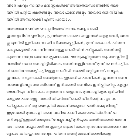
വിദ്വേഷവും സ്വന്തം മനസ്സുകൾക്ക് അതാതവസരങ്ങളിൽ ആഴ
ത്തിൽ പറ്റിയ ക്ഷതങ്ങളും അവഹേളനങ്ങളും അവരെ ഒരു നിമിഷ
ത്തിൽ അന്ധരാക്കി എന്നു പറയാം.
അതൊരു ചെറിയ ഫാക്ടറിയായിരുന്നു. രണ്ടു, പഴകി
തുരുമ്പുപിടിച്ചെങ്കിലും, പ്രവർത്തനക്ഷമമായ തുന്നൽയന്ത്രങ്ങൾ, അവ
യ്ക്കു മുമ്പിൽ ഇരിക്കാനായി പീഞ്ഞപ്പെട്ടികൾ, മൂന്ന് മേശകൾ. പിന്നെ
കെട്ടുകെട്ടായി പല നിറത്തിലുള്ള റെക്‌സിൻ ഷീറ്റുകൾ. അതിന്റെ
കുത്തുന്ന നാറ്റം ശ്വാസംമുട്ടുണ്ടാക്കും. ജനലുകളില്ലാത്ത ആ ഷെഡ്ഡിന്റെ
വാതിൽ സദാ അടച്ചിട്ടിരിക്കും. അതിനുള്ളിലാണ് മൂന്ന് പെൺകുട്ടിക
ൾ രാവിലെതൊട്ട് കട്ടിയുള്ള റെക്‌സിനുമായി മല്ലിടുന്നത്. വെട്ടുക,
തുന്നുക, ബട്ടണുകൾ അമർത്തുക തുടങ്ങിയ പണികൾ. തുന്നുന്ന അവ
സരങ്ങളിലല്ലാതെ ഒരിടത്ത് ഇരിക്കാൻ അവിടെ ഇരിപ്പിടമില്ല. എല്ലാ
ജോലിയും നിന്നുകൊണ്ടുതന്നെ ചെയ്യണം. മുതലാളിയുടെ മുറിയിൽ
മാത്രമേ ഫാനുള്ളു. അവർ വിയർത്ത് റെക്‌സീനിന്റെ നാറ്റം സ
ഹിച്ചുകൊണ്ട് ആ ഷെഡ്ഡിൽ ജോലിയെടുത്തു. പതിനഞ്ചു മിനുറ്റ്
കൂടുമ്പോൾ മുതലാളി തന്റെ വലിയ ചന്തി കസേരയിൽനിന്ന് പ
ണിപ്പെട്ട് ഇളക്കിയെടുത്ത് വേച്ചുവേച്ച് മുറിയുടെ വാതിൽക്കൽവരെ വ
രും. തന്റെ സ്ഥൂലശരീരം കൃത്യം ആറടി കൊണ്ടുനടന്നാൽത്തന്നെ അ
ദ്ദേഹം കിതയ്ക്കുന്നുണ്ടാവും. പിന്നെ തന്റെ ജോലിക്കാരികളെ