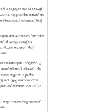
യാൻ ഭാര്യയുടെ സാരി മോഷ്ടി
ന്നു. പപ്പടത്തിനു വേണ്ടി സ
കഴിഞ്ഞുവോ? നർമ്മത്തിന്റെ
്കാവുന്ന ഒരു കഥയാണ് ‘അനിത
ിയിൽ യാത്ര ചെയ്ത് ഓ
ുകാരിയുടെ കഥയാണിത്.
ാണ്.
ന്നാറുണ്ട്. വീട്ടിൽവച്ച്
ൽ വണ്ടിയിറങ്ങി തിരക്കിനിട
 ഒപ്പം കമ്പ്യൂട്ടറിനു
ിന്റെ ഒരു എപ്പിസോഡ് തീർ
സിലാക്കിയിരുന്നു. ഒരു െഗ
നകളും അലസിപ്പോകുന്നത്
നു.