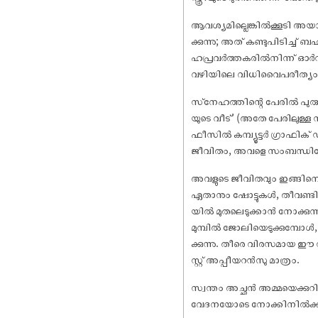
ആവശ്യമില്ലെങ്കിൽക്കൂടി അയാ
ക്കുന്നു; അത് കണ്ടുപിടിച്ച
ഹപ്രവർത്തകരിൽനിന്ന് ഓർഡറ
വഴിയിലെ വിധിവൈപരീത്യം 
സ്‌നേഹത്തിന്റെ പേരിൽ പുര
യുടെ വീട്’ (അതേ പേരിലുള്ള 
ഫീസിൽ കമ്പ്യൂട്ടർ ഗ്രാഫ
ജീവിതം, അവളെ സംബന്ധിച
അവളുടെ ജീവിതവും ഇങ്ങിനെ ഏ
ഏതാനും ഷോട്ടുകൾ, തീവണ്ടിയുട
യിൽ മുതലെടുക്കാൻ നോക്കുന്ന 
മുമ്പിൽ ജോലിയെടുക്കുമ്പോൾ,
ക്കുന്നു. തീരെ വിരസമായ ഈ 
സ്റ്റ് അപ്പീയറൻസു മാത്രം.
സ്വന്തം അച്ഛൻ അമ്മയെക്ക
വേദനയോടെ നോക്കിനിൽക്കുക