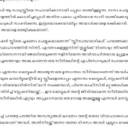
ൾ ആ സാധുസ്ത്രീയെ സഹായിക്കാനായി പപ്പടം വാങ്ങിക്കൂട്ടുന്നു. ദാനം ചെയ്
് ബഹളത്തിൽ കലാശിച്ചപ്പോൾ അതിനു പകരം പുതിയൊരു സാരി വാങ്ങിക്കൊടുക്കു
ുകൾ സംഭരിക്കുന്നു. ഇത്രയൊക്കെയായിട്ടും അയാൾക്കവളെ രക്ഷിക്കാൻ 
അയാളെ ഞെട്ടിക്കുകയാണ്.
ുഷൻ സ്ത്രീയെ ചൂഷണം ചെയ്യുകയാണെന്ന് ‘സ്ത്രീസ്വത്വവാദികൾ’ പറഞ്ഞേക
സമാഹാരത്തിൽ നിന്ന്). എറണാകുളത്തുനിന്ന് തൃശ്ശൂർക്ക് ദിവസവും തീവണ്ട
ിക് ഡിസൈനറായി ജോലിയെടുക്കുന്ന നളിനിയെന്ന അവിവാഹിതയായ മുപ്പത
്ചേടത്തോളം അമ്മ കാണുന്ന ഒരു സീരിയലിന്റെ എപിസോഡുകൾ പോലെയ
താനും ഷോട്ടുകൾ അടങ്ങുന്ന ഒരു മൂന്നാംതരം സീരിയലാണെന്ന് അവൾക്കു തോ
െ കമ്പാർട്ടുമെന്റിൽ മറ്റു സ്ത്രീകളോടൊപ്പം ഏതാനും ഷോട്ടുകൾ, സ്റ്റേഷനി
വിരുതന്മാരിൽനിന്ന് മാറി നടക്കുമ്പോൾ, പിന്നെ ഓഫീസിൽ മറ്റു ജോലിക്കാരുടെ
 തിരിച്ച് സ്റ്റേഷനിലേയ്ക്ക്… ഈ ഷോട്ടുകൾ തന്റെ ജീവിതമാകുന്ന സീരിയല
സീരിയലിൽ ഏറ്റവും അപ്രധാനമായ ഒരു റോളെ അമ്മയ്ക്കുള്ളൂ എന്നവൾ മനസ്
ുറിച്ച് പറഞ്ഞു പരത്തിയ അസത്യങ്ങൾ കാരണം തന്റെ ഓരോ വിവാഹാലോച
യാണ് അവൾ. അതിനിടയ്ക്ക് ഒന്നോ രണ്ടോ ദിവസം അവൾ എല്ലാം മറക്കുന്