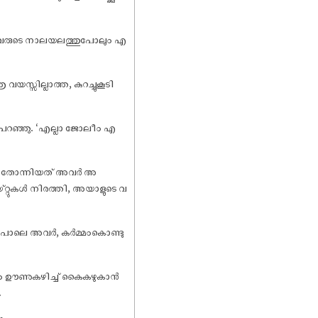
യം അവരുടെ നാലയലത്തുപോലും എ
സ്സില്ലാത്ത, കുറച്ചുകൂടി
ട് പറഞ്ഞു. ‘എല്ലാ ജോലീം എ
മായി തോന്നിയത് അവർ അ
ലെയ്റ്റുകൾ നിരത്തി, അയാളുടെ വ
്കുപോലെ അവർ, കർമ്മംകൊണ്ടു
ിവസം ഊണുകഴിച്ച് കൈകഴുകാൻ
.