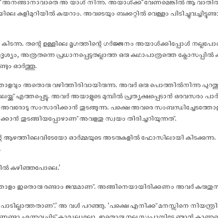
്ട് അനങ്ങാനാവാതെ അ യാൾ നിന്നു. അയാൾക്ക് വേണമെങ്കിൽ ആ വാതി
ിലെ കുളിമുറിയിൽ കയറാം. അവടെയും ബക്കറ്റിൽ വെള്ളം പിടിച്ചുവച്ചിട്ടുണ്ടാവ
 കിടന്നു. തന്റെ ഉള്ളിലെ മൃഗത്തിന്റെ ഗർജ്ജനം അയാൾക്കിപ്പോൾ നല്ലപോല
, അത്രതന്നെ പ്രധാനപ്പെട്ടതല്ലാത്ത ഒരു കഥാപാത്രത്തെ ക്ലോസപ്പിൽ ക
്ടും ഓർത്തു.
്തോളവും അതൊരു വഴിത്തിരിവായിരുന്നു. അവർ ഒരു പൊത്തിൽനിന്നു പുറ
ലേയ്ക്ക് എത്തപ്പെട്ടു. അവർ അയാളുടെ മുമ്പിൽ പ്രത്യക്ഷപ്പെടാൻ ഒരവസരം
അവരോടു സംസാരിക്കാൻ തുടങ്ങുന്നു. പക്ഷെ അവരെ സംബന്ധിച്ചേടത്തോള
കാൻ തുടങ്ങിയപ്പോഴാണ് അവളതു സ്വയം തിരിച്ചറിയുന്നത്.
െ ആഴത്തിലെവിടേയോ ഓർമ്മയുടെ അടരുകളിൽ ഫോസിലായി കിടക്കുന്നു. അതെന
.
തിൽ കഴിഞ്ഞപോലെ.’
്തോളം ഇതൊരു രണ്ടാം ജന്മമാണ്. അങ്ങിനെയായിരിക്കണം അവർ കരുതുന്ന
 പാടില്ലാത്തതാണ്.’ അ വൾ പറഞ്ഞു. ‘പക്ഷെ എനിക്ക് മനസ്സിനെ നിയന്ത്രി
എന്നുവച്ചിട്ട് കാര്യല്ല്യല്ലോ. ഇതൊരു നല്ല സ്വപ്നായിട്ടേ ഞാൻ കാണുണുള്