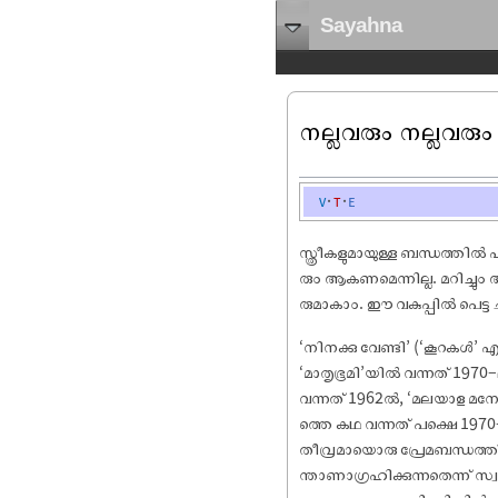
Sayahna
നല്ലവരും നല്ലവരും
v
t
e
സ്ത്രീകളുമായുള്ള ബന്ധത്തിൽ 
രും ആകണമെന്നില്ല. മറിച്ചും
രുമാകാം. ഈ വകുപ്പിൽ പെട്ട 
‘നിനക്കു വേണ്ടി’ (‘കൂറകൾ’
‘മാതൃഭൂമി’യിൽ വന്നത് 1970–
വന്നത് 1962ൽ, ‘മലയാള മനോരമ
ത്തെ കഥ വന്നത് പക്ഷെ 1970
തീവ്രമായൊരു പ്രേമബന്ധത്
ന്താണാഗ്രഹിക്കുന്നതെന്ന് സ