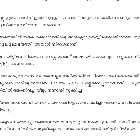
സു പ്രായം. തടിച്ച് ഇരുണ്ട പ്രകൃതം. മുഖത്ത് വസൂരിക്കലകൾ. സൗന്ദര്
ട്ടെന്ന് അവരോട് അനുകമ്പ തോന്നി.
യാണെങ്കിൽ ഇതുപോലൊരുത്തിയല്ല അയാളുടെ മനസ്സിലുണ്ടായിരുന്നത്. ഇത്ര വയ
യ മുഖമുള്ള ഒരുത്തി. അയാൾ നിരാശനായി.
ല്ലായിട്ട് ജോലിയെടുക്ക ണ സ്ത്രീയാണ്.’ അമ്മായിയമ്മ ശബ്ദം കുറച്ചുകൊണ്
ചിട്ട് കൊണ്ടന്നതാ.’
രായം മാറ്റേണ്ടിവന്നു. നന്നമ്മ നല്ല ജോലിക്കാരിയായിരുന്നു. അദ്ഭുതകര
രത്യക്ഷപ്പെടാറില്ലെന്നതാണ്. ഭക്ഷണം പാകം ചെയ്തു മേശപ്പുറത്തെത്തിച്ചു, പ്
ിയിൽ ഒതുക്കിവച്ചു. വീടും നന്നായി സൂക്ഷിച്ചു.
ം തന്നെയായിരുന്നു. സ്വയം വെളിപ്പെടാതെ വെളിച്ചം തരുന്ന ഒരു വിളക
യിച്ചു.
ക്കലും മുമ്പത്തെപ്പോലെയാവാത്ത വിധം മാറ്റിയ സംഭവമുണ്ടായി. ഒരു ദ
ഷ് ബേസിനിൽ വെള്ളമില്ലെന്നു കണ്ടപ്പോൾ അ യാൾ കുളിമുറിയിൽ പോയ