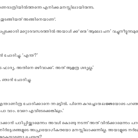
യാണരാത്രിയിൽത്തന്നെ എനിക്കു മനസ്സിലായിരുന്നു.
്കാൻ തുടങ്ങിയത് അങ്ങിനെയാണ്.
്പടക്കാരി മറ്റൊരവസരത്തിൽ അയാൾ ക്ക് ഒരു ‘ആലോചന’ വച്ചുനീട്ടുന്നുമുണ്
 ചോദിച്ചു. ‘എന്ത്?’
ടെ ഫാര്യ. അതിനെ ഒഴിവാക്ക്. അത് ആളത്ര ശര്യല്ല.’
 ഞാൻ ചോദിച്ചു.
ന്താണിത്ര ചോദിക്കാനെ ന്ന മട്ടിൽ. പിന്നെ കുറച്ചൊരു ലജ്ജയോടെ പറഞ്ഞ
്ചുപോ വാം. വേറെ എവിടേക്കെങ്കിലും.’
ടാക്കാൻ പഠിപ്പിയ്ക്കാമെന്നും അവൾ കൊണ്ടു നടന്ന് അത് വിൽക്കാമെന്നും പറ
 നിർദ്ദേശങ്ങളുടെ അപ്രായോഗികതയോ മനസ്സിലാക്കുന്നില്ല. അയാളുടെ ന
ത കൂട്ടുകയാണോ ചെയ്തത്?