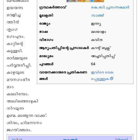
ഗ്രന്ഥകർത്താവ്
കെ.ബി.പ്രസന്നകുമാർ
ഉയരുന്നു
വെളിച്ച
മൂലകൃതി
സാഞ്ചി
ത്തിന്‍
രാജ്യം
ഇന്ത്യ
ശൃംഗ
ഭാഷ
മലയാളം
ഗോപുരം.
വിഭാഗം
കവിത
കാറ്റിന്റെ
ആദ്യപതിപ്പിന്റെ പ്രസാധകര്‍
കറന്റ് ബുക്സ്
കടുന്തുടി.
മാദ്ധ്യമം
അച്ചടിപ്പതിപ്പ്
ഓര്‍മ്മയുടെ
പുറങ്ങള്‍
64
പര്‍വ്വതദീപ്തി.
കാഴ്ചയുടെ
വായനക്കാരുടെ പ്രതികരണ
ഇവിടെ രേഖ
ങ്ങള്‍
പ്പെടുത്തുക
മൗനഗംഭീര
മാം
കടലിരമ്പം.
അലിഞ്ഞൊഴുകി
നിറയുന്ന
ഉണ്മ. മടങ്ങുന്ന വാക്ക്.
ശിവം, ഹിമനടനം
ജഗത്ശങ്കരം.
v
t
e
സാഞ്ചി
[
show
]