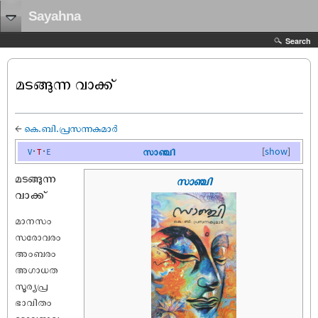
Sayahna
Search
മടങ്ങുന്ന വാക്ക്
←
കെ.ബി.പ്രസന്നകുമാർ
v
t
e
സാഞ്ചി
[
show
]
മടങ്ങുന്ന
സാഞ്ചി
വാക്ക്
മാനസം
സരോവരം
അംബരം
അഗാധത
സൂര്യപ്ര
ഭാവിതം
മേഘജാലം