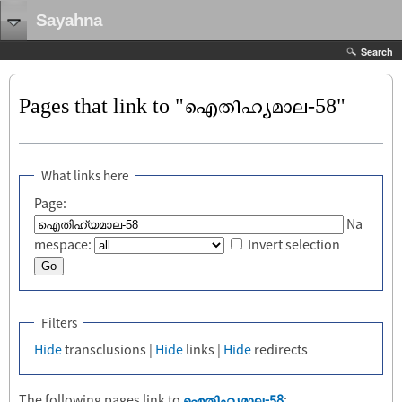
Sayahna
Search
Pages that link to "ഐതിഹ്യമാല-58"
What links here
Page:
Na
mespace:
Invert selection
Filters
Hide
transclusions |
Hide
links |
Hide
redirects
The following pages link to
ഐതിഹ്യമാല-58
: