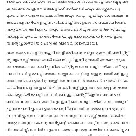
ജാതകം നോക്കിക്കാനായി ചെന്നപ്പോൾ നാലേക്കാട്ടിൽവെച്ചു മൂത്ത
തു പറഞ്ഞതെല്ലാം ആ പോറ്റിക്കു് ഓർമ്മവരികയും മനസ്സുകൊണ്ടു
മൂത്തതിനെ വളരെ ബഹുമാനിക്കുകയും ചെയ്തു. എങ്കിലും ശേ‌ഷംകൂടി ഒ
ക്കുമോ എന്നറിയട്ടെ എന്നു വിചാരിച്ചു് അദ്ദേഹം സ്വസ്ഥമായിരുന്നു.
ആറു മാസം കഴിയുന്നതിനുമുമ്പേ ആ പോറ്റിയുടെ അന്തർജനം മരിച്ചു.
അപ്പോൾ മൂത്തതു പറഞ്ഞിരുന്നതു മുഴുവനും ഓർത്തതിനാൽ മൂത്ത
തിന്റെ പ്രശ്നത്തിൽ പോറ്റിക്കു വളരെ വിശ്വാസമായി.
അനന്തരം പോറ്റി ഒന്നുകൂടി വേളികഴിക്കണമല്ലോ എന്നു വിചാരിച്ചിട്ടു്
ഒട്ടുവളരെ സ്ത്രീജാതകങ്ങൾ ശേഖരിച്ചു. “ഇനി മൂത്തതിനെക്കൊണ്ടുത
ന്നെ ജാതകം നോക്കിച്ചു നിശ്ചയിച്ചിട്ടു വേണം വേളി കഴിക്കാൻ” എ
ന്നു വിചാരിച്ചു പോറ്റി ജാതകങ്ങളുംകൊണ്ടു് ആറന്മുള മൂത്തതിന്റെ ഇല്ല
ത്തെത്തി. അപ്പോൾ മൂത്തതു് അമ്പലത്തിൽ തൊഴാൻ പോയിരികുക
യായിരുന്നു. മൂത്തതു തൊഴീലും കഴിഞ്ഞു് ഇല്ലത്തു ചെന്നപ്പോൾ ജാത
കക്കെട്ടുമായി പോറ്റി വന്നിരിക്കുനന്തു കണ്ടിട്ടു് “എന്താ ഞാൻപറ
ഞ്ഞിരുന്നതൊക്കെ ഒത്തില്ലേ? ഇനി ഒന്നു വേളി കഴിക്കണം. അല്ലേ?”
എന്നു ചോദിച്ചു. അപ്പോൾ പോറ്റി “പറഞ്ഞിരുന്നതുപോലെ എല്ലാം
സംഭവിച്ചു. ഇനി വേണ്ടതിനെ പറഞ്ഞുതരണം. സ്ത്രീജാതകങ്ങൾ പ
ത്തുമുപ്പതെണ്ണം കൊണ്ടുവന്നിട്ടുണ്ടു്. ഊണു കഴിഞ്ഞു് ഇതെല്ലാമൊന്നു പ
രിശോധിച്ചു്, ഇതിൽ വല്ലതും കൊള്ളാവുന്നതുണ്ടെങ്കിൽ നിശ്ചയിച്ചു പ
റഞ്ഞയയ്ക്കണം” എന്നു പറഞ്ഞു. ഉടനെ മൂത്തതു് “എനിക്കു് പ