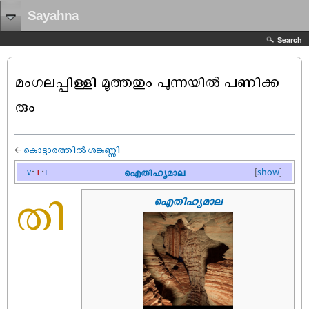
Sayahna
Search
മംഗലപ്പിള്ളി മൂത്തതും പുന്നയിൽ പണിക്ക
രും
←
കൊട്ടാരത്തിൽ ശങ്കുണ്ണി
v
t
e
ഐതിഹ്യമാല
[
show
]
തി
ഐതിഹ്യമാല