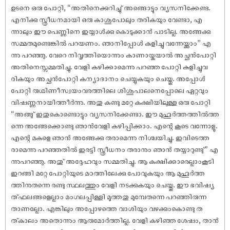
ഉടനെ ഒരു പോറ്റി, “അതിനെക്കുറിച്ചു് അങ്ങൊട്ടും വ്യസനിക്കേണ്ട.
എനിക്കു സ്ത്രീധനമായി ഒരു കാശുപോലും തരികയും വേണ്ടാ, എ
ന്നാലും ഈ പെണ്ണിനെ ഇയ്യാൾക്കു കൊടുക്കാൻ പാടില്ല. അങ്ങേക്കു
സമ്മതമുണ്ടെങ്കിൽ പറയണം. ഞാനിപ്പോൾ കുളിച്ചു വന്നേയ്ക്കാം” എ
ന്നു പറഞ്ഞു. വേറെ നിവൃത്തിയൊന്നും കാണായ്കയാൽ അച്ഛൻപോറ്റി
അതിനെസ്സമ്മതിച്ചു. വേളി കഴിക്കാമെന്നു പറഞ്ഞ പോറ്റി കുളിച്ചുവ
രികയും അച്ഛൻപോറ്റി കന്യാദാനം ചെയ്യുകയും ചെയ്തു. അപ്പോൾ
പോറ്റി രുഗ്മിണീസ്വയംവരത്തിലെ ശിശുപാലനെപ്പോലെ ഏറ്റവും
വി‌ഷണ്ണനായിത്തീർന്നു. അതു കണ്ടു മറ്റേ കക്ഷിയിലുള്ള ഒരു പോറ്റി
“അങ്ങു് ഇതുകൊണ്ടൊട്ടും വ്യസനിക്കേണ്ടാ. ഈ മുഹൂർത്തത്തിൽത്ത
ന്നെ അങ്ങേക്കൊണ്ടു ഞാൻവേളി കഴിപ്പിക്കാം. എന്റെ കൂടെ വന്നോളൂ.
എന്റെ മകളെ ഞാൻ അങ്ങേക്കു തരാമെന്നു നിശ്ചയിച്ചു. ഇവിടെത്ത
രാമെന്നു പറഞ്ഞതിൽ ഇരട്ടി സ്ത്രീധനം തരാനും ഞാൻ തയ്യാറുണ്ടു്” എ
ന്നുപറഞ്ഞു. അതു് അദ്ദേഹവും സമ്മതിച്ചു. ആ കക്ഷിക്കാരെല്ലാംകൂടി
ഇറങ്ങി മറ്റേ പോറ്റിയുടെ മഠത്തിലേക്കു പോവുകയും ആ മുഹൂർത്ത
ത്തിനുതന്നെ രണ്ടു സ്ഥലത്തും വേളി നടക്കുകയും ചെയ്തു. ഈ ഭവി‌ഷ്യ
ത്ഫലങ്ങളെല്ലാം മംഗലപ്പിള്ളി മൂത്തതു മുമ്പേതന്നെ പറഞ്ഞിരുന്ന
താണല്ലോ. എങ്കിലും അപ്പോഴത്തെ വാശിയും വഴക്കുംകൊണ്ടു ത
ത്കാലം അതൊന്നും ആരുമോർത്തില്ല. വേളി കഴിഞ്ഞ ശേ‌ഷം, താൻ