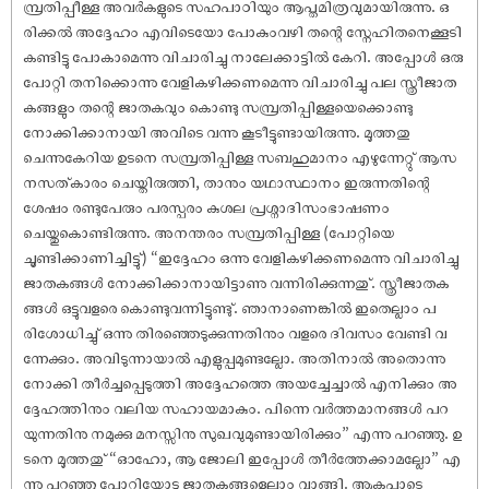
മ്പ്രതിപ്പീള്ള അവർകളുടെ സഹപാഠിയും ആപ്തമിത്രവുമായിരുന്നു. ഒ
രിക്കൽ അദ്ദേഹം എവിടെയോ പോകുംവഴി തന്റെ സ്നേഹിതനെക്കൂടി
കണ്ടിട്ടു പോകാമെന്നു വിചാരിച്ചു നാലേക്കാട്ടിൽ കേറി. അപ്പോൾ ഒരു
പോറ്റി തനിക്കൊന്നു വേളികഴിക്കണമെന്നു വിചാരിച്ചു പല സ്ത്രീജാത
കങ്ങളും തന്റെ ജാതകവും കൊണ്ടു സമ്പ്രതിപ്പിള്ളയെക്കൊണ്ടു
നോക്കിക്കാനായി അവിടെ വന്നു കൂടീട്ടുണ്ടായിരുന്നു. മൂത്തതു
ചെന്നുകേറിയ ഉടനെ സമ്പ്രതിപ്പിള്ള സബഹുമാനം എഴുന്നേറ്റു് ആസ
നസത്കാരം ചെയ്തിരുത്തി, താനും യഥാസ്ഥാനം ഇരുന്നതിന്റെ
ശേ‌ഷം രണ്ടുപേരും പരസ്പരം കുശല പ്രശ്നാദിസംഭാ‌ഷണം
ചെയ്തുകൊണ്ടിരുന്നു. അനന്തരം സമ്പ്രതിപ്പിള്ള (പോറ്റിയെ
ചൂണ്ടിക്കാണിച്ചിട്ടു്) “ഇദ്ദേഹം ഒന്നു വേളികഴിക്കണമെന്നു വിചാരിച്ചു
ജാതകങ്ങൾ നോക്കിക്കാനായിട്ടാണു വന്നിരിക്കുന്നതു്. സ്ത്രീജാതക
ങ്ങൾ ഒട്ടുവളരെ കൊണ്ടുവന്നിട്ടുണ്ടു്. ഞാനാണെങ്കിൽ ഇതെല്ലാം പ
രിശോധിച്ചു് ഒന്നു തിരഞ്ഞെടുക്കുന്നതിനും വളരെ ദിവസം വേണ്ടി വ
ന്നേക്കും. അവിടുന്നായാൽ എളുപ്പമുണ്ടല്ലോ. അതിനാൽ അതൊന്നു
നോക്കി തീർച്ചപ്പെടുത്തി അദ്ദേഹത്തെ അയച്ചേച്ചാൽ എനിക്കും അ
ദ്ദേഹത്തിനും വലിയ സഹായമാകും. പിന്നെ വർത്തമാനങ്ങൾ പറ
യുന്നതിനു നമുക്കു മനസ്സിനു സുഖവുമുണ്ടായിരിക്കും” എന്നു പറഞ്ഞു. ഉ
ടനെ മൂത്തതു് “ഓഹോ, ആ ജോലി ഇപ്പോൾ തീർത്തേക്കാമല്ലോ” എ
ന്നു പറഞ്ഞു പോറ്റിയോടു ജാതകങ്ങളെല്ലാം വാങ്ങി. ആകപ്പാടെ