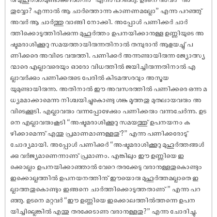
തുവ്വോ? എന്നാൽ ആ ചാർത്തൊന്നു കാണണമല്ലോ” എന്നു പറഞ്ഞു്
അവർ ആ ചാർത്തു വാങ്ങി നോക്കി. അപ്പോൾ പണിക്കർ ചാർ
ത്തിക്കൊടുത്തിരിക്കുന്ന മുഹൂർത്തം ഉപനയിക്കാനുള്ള ഉണ്ണിയുടെ അ
ഷ്ടമരാശിക്കൂറു സമയത്തായിരുന്നതിനാൽ തമ്പുരാൻ ആളയച്ചു് പ
ണിക്കരെ അവിടെ വരുത്തി. പണിക്കർ അന്നുണ്ടായിരുന്ന ജ്യോത്സ്യ
ന്മാരെ എല്ലാവരെയും ഓരോ വിധത്തിൽ ജയിച്ചിരുന്നതിനാൽ എ
ല്ലാവർക്കും പണിക്കരുടെ പേരിൽ കിടമത്സരവും അസൂയ
യുമുണ്ടായിരുന്നു. അതിനാൽ ഈ അവസരത്തിൽ പണിക്കരെ ഒന്നു മ
ധ്യമമാക്കാമെന്നു നിശ്ചയിച്ചുകൊണ്ടു ശങ്കു മൂത്തതു മുതലായവരും അ
വിടെക്കൂടി. എല്ലാവരും വന്നപ്പോഴേക്കും പണിക്കരും വന്നുചേർന്നു. ഉട
നെ എല്ലാവരുംകൂടി “അഷ്ടമരാശിക്കൂറു സമയത്തു് ഉപനയനം ക
ഴിക്കാമെന്നു് എന്തു പ്രമാണമാണുള്ളതു്?” എന്നു പണിക്കരോടു്
ചോദ്യമായി. അപ്പോൾ പണിക്കർ “അഷ്ടമരാശിക്കൂറു മുഹൂർത്തങ്ങൾ
ക്കു വർജ്യമാണെന്നാണു് പ്രമാണം. എങ്കിലും ഈ ഉണ്ണിയെ ഇ
ക്കൊല്ലം ഉപനയിക്കാഞ്ഞാൽ വേറെ തരക്കേടു വരാനുള്ളതുകൊണ്ടും
ഇക്കൊല്ലത്തിൽ ഉപനയനത്തിനു് ഈയൊരു മുഹൂർത്തമല്ലാതെ ഇ
ല്ലാത്തതുകൊണ്ടും ഇങ്ങനെ ചാർത്തിക്കൊടുത്തതാണു് ” എന്നു പറ
ഞ്ഞു. ഉടനെ മറ്റവർ “ഈ ഉണ്ണിയെ ഇക്കൊലത്തിൽത്തന്നെ ഉപന
യിച്ചില്ലെങ്കിൽ എന്തു തരക്കേടാണു വരാനുള്ളതു?” എന്നു ചോദിച്ചു.