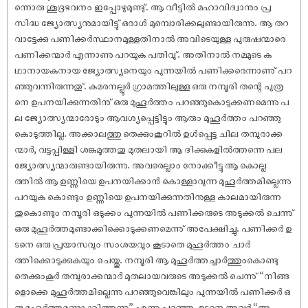
ന്നൊരു ശൂദ്രഭവനം ഇപ്പോഴുമുണ്ടു്. ആ വീട്ടിൽ മഹാവിദ്വാനും പ്ര
സിദ്ധ ജ്യോത്സ്യനുമായിട്ടു് ഒരാൾ മുമ്പൊരിക്കലുണ്ടായിരുന്നു. ആ തറ
വാട്ടേക്കു പണിക്കർസ്ഥാനമുള്ളതിനാൽ അവിടെയുള്ള പുരു‌ഷന്മാരെ
പണിക്കന്മാർ എന്നാണു പറയുക പതിവു്. അതിനാൽ നമ്മുടെ ക
ഥാനായകനായ ജ്യോത്സ്യനെയും പുന്നയിൽ പണിക്കരെന്നാണു് പറ
ഞ്ഞുവന്നിരുന്നതു്. കുമരനല്ലൂർ ഗ്രാമത്തിലുള്ള ഒരു നമ്പൂരി തന്റെ പുത്ര
നെ ഉപനയിക്കുന്നതിനു് ഒരു മുഹൂർത്തം പറഞ്ഞുകൊടുക്കണമെന്നു പ
ല ജ്യോത്സ്യന്മാരോടും ആവശ്യപ്പെട്ടിട്ടും ആരും മുഹൂർത്തം പറഞ്ഞു
കൊടുത്തില്ല. അക്കാലത്തു തെക്കുംകൂറിൽ ഉൾപ്പെട്ട ചില തമ്പുരാക്ക
ന്മാർ, വട്ടപ്പിള്ളി ശങ്കുമൂത്തതു മുതലായി ആ ദിക്കുകളിൽത്തന്നെ പല
ജ്യോത്സ്യന്മാരുണ്ടായിരുന്നു. അവരെല്ലാം നോക്കീട്ടു ആ കൊല്ല
ത്തിൽ ആ ഉണ്ണിയെ ഉപനയിക്കാൻ കൊള്ളാവുന്ന മുഹൂർത്തമില്ലെന്നു
പറയുക കൊണ്ടും ഉണ്ണിയെ ഉപനയിക്കുന്നതിനുള്ള കാലമായിരുന്ന
തുകൊണ്ടും നമ്പൂരി ഒടുക്കം പുന്നയിൽ പണിക്കരുടെ അടുക്കൽ ചെന്നു്
ഒരു മുഹൂർത്തമുണ്ടാക്കിക്കൊടുക്കണമെന്നു് അപേക്ഷിച്ചു. പണിക്കർ ഉ
ടനെ ഒരു പ്രയാസവും സംശയവും കൂടാതെ മുഹൂർത്തം ചാർ
ത്തിക്കൊടുക്കുകയും ചെയ്തു. നമ്പൂരി ആ മുഹൂർത്തച്ചാർത്തുംകൊണ്ടു
തെക്കുംകൂർ തമ്പുരാക്കന്മാർ മുതലായവരുടെ അടുക്കൽ ചെന്നു് “നിങ്ങ
ളൊക്കെ മുഹൂർത്തമില്ലെന്നു പറഞ്ഞുവെങ്കിലും പുന്നയിൽ പണിക്കർ ഒ
രു മുഹൂർത്തമുണ്ടാക്കിത്തന്നു” എന്നു പറഞ്ഞു. ഉടനെ അവർ “അ