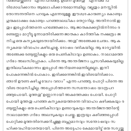
രിശോധിക്കാനും ആലോചിക്കാനുമൊന്നുമില്ല. വല്ലതും മനസ്സിൽ
തോന്നുന്നതിനെ പറയുക എന്നേയുള്ളൂ. ഈശ്വര കാരുണ്യം കൊണ്ടും
ഗുരുകടാക്ഷം കൊണ്ടും പറഞ്ഞാലധികം തെറ്റാറില്ല. അതിനാൽ ഇ
തും ഇപ്പോൾത്തന്നെ പറഞ്ഞേക്കാം. ആ ജാതകക്കെട്ടിൽനിന്നും ര
ണ്ടെണ്ണം മാറ്റീട്ടു മൂന്നാമതിരിക്കുന്ന ജാതകം കാർത്തിക നക്ഷത്രം ജ
നിച്ച ഒരു കന്യകയുടേതായിരിക്കും. അതു് അങ്ങേക്കു ചേരും. ആ ക
ന്യകയെ വിവാഹം കഴിച്ചോളൂ. ദോ‌ഷം വരികയില്ല. ആ ഭാര്യയിൽ
അങ്ങേക്കു രണ്ടുണ്ണികളും ഒരു പെൺകിടാവും ഉണ്ടാകും. നാലാമത്തെ
ഗർഭം അലസിപ്പോകും. പിന്നെ ആ അന്തർജനം പ്രസവിക്കുകയുമില്ല.
ഇതിലധികമൊന്നും ഇപ്പോൾ അറിയണമെന്നില്ലല്ലോ. ഇനി
പോകുന്നെങ്കിൽ പോകാം. ഇരിക്കുന്നെങ്കിൽ ഇവിടെയിരിക്കാം.
ഞാൻ ഊണു കഴിച്ചു വേഗം വരാം” എന്നു പറഞ്ഞു. പോറ്റി പിന്നെ അ
വിടെ താമസിച്ചില്ല. അപ്പോൾത്തന്നെ സസന്തോ‌ഷം യാത്രപറ
ഞ്ഞുപോയി. മൂത്തതു് ഉണ്ണാനായി അകത്തേക്കും പോയി. പോറ്റി
പോയി മൂത്തതു പറഞ്ഞ കന്യകയെത്തന്നെ വിവാഹം കഴിക്കുകയും ര
ണ്ടുണ്ണികളും ഒരു പെൺകിടാവും ഉണ്ടാവുകയും അന്തർജനത്തിന്റെ
നാലാമത്തെ ഗർഭം അലസുകയും ചെയ്തു. ഇത്രയും കഴിഞ്ഞപ്പോൾ
പോറ്റിക്കു മൂത്തതിനെക്കുറിച്ചുള്ള ബഹുമാനവും സന്തോ‌ഷവും സ
ഹിക്കവഹിയാതെയായി. പിന്നെ അദ്ദേഹം കേമമായിട്ടു് ഒരു സദ്യയ്ക്കു