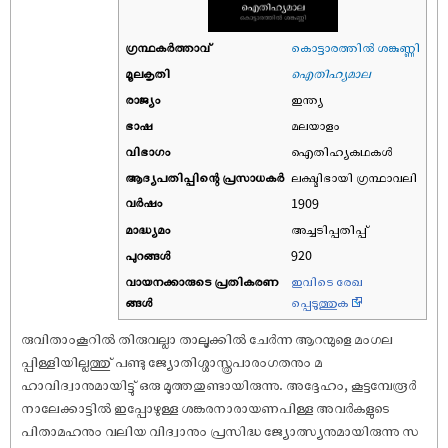
ഗ്രന്ഥകർത്താവ്
കൊട്ടാരത്തിൽ ശങ്കുണ്ണി
മൂലകൃതി
ഐതിഹ്യമാല
രാജ്യം
ഇന്ത്യ
ഭാഷ
മലയാളം
വിഭാഗം
ഐതിഹ്യകഥകൾ
ആദ്യപതിപ്പിന്റെ പ്രസാധകര്‍
ലക്ഷ്മിഭായി ഗ്രന്ഥാവലി
വര്‍ഷം
1909
മാദ്ധ്യമം
അച്ചടിപ്പതിപ്പ്
പുറങ്ങള്‍
920
വായനക്കാരുടെ പ്രതികരണ
ഇവിടെ രേഖ
ങ്ങള്‍
പ്പെടുത്തുക
രുവിതാംകൂറിൽ തിരുവല്ലാ താലൂക്കിൽ ചേർന്ന ആറന്മുളെ മംഗല
പ്പിള്ളിയില്ലത്തു് പണ്ടു ജ്യോതിശ്ശാസ്ത്രപാരംഗതനും മ
ഹാവിദ്വാനുമായിട്ടു് ഒരു മൂത്തതുണ്ടായിരുന്നു. അദ്ദേഹം, കൂട്ടമ്പേരൂർ
നാലേക്കാട്ടിൽ ഇപ്പോഴുള്ള ശങ്കരനാരായണപിള്ള അവർകളുടെ
പിതാമഹനും വലിയ വിദ്വാനും പ്രസിദ്ധ ജ്യോത്സ്യനുമായിരുന്നു സ