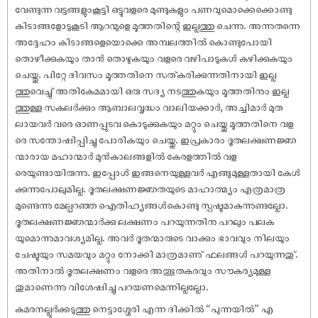
വേണ്ടുന്ന വട്ടങ്ങളുംകൂട്ടി ഒട്ടുവളരെ മുണ്ടുകളും പണവുമൊക്കെക്കൊണ്ടു
കിടാങ്ങളോടുകൂടി ആറന്മുളെ മൂത്തതിന്റെ ഇല്ലത്തു ചെന്നു. അന്നുതന്നെ
അദ്ദേഹം കിടാങ്ങളെയൊക്കെ അമ്പലത്തിൽ കൊണ്ടുപോയി
തൊഴീക്കുകയും താൻ തൊഴുകയും വളരെ വഴിപാടുകൾ കഴിക്കുകയും
ചെയ്തു. പിറ്റേ ദിവസം മൂത്തതിനെ സത്കരിക്കുന്നതിനായി ഇല്ല
ത്തുവെച്ചു് അതികേമമായി ഒരു സദ്യ നടത്തുകയും മൂത്തതിനും ഇല്ല
ത്തുള്ള സകലർക്കും ആബാലവൃദ്ധം വാലിയക്കാർ, അച്ചിമാർ മുത
ലായവർ വരെ ഓണപ്പുടവ കൊടുക്കുകയും മറ്റും ചെയ്തു മൂത്തതിനെ വള
രെ സന്തോ‌ഷിപ്പിച്ചു പോരികയും ചെയ്തു. ഇപ്രകാരം ദൂതലക്ഷണജ്ഞ
ന്മാരായ മഹാന്മാർ മുൻകാലങ്ങളിൽ കേരളത്തിൽ വള
രെയുണ്ടായിരുന്നു. ഇപ്പോൾ ഇങ്ങനെയുള്ളവർ എങ്ങുമുള്ളതായി കേൾ
ക്കുന്നുപോലുമില്ല. ദൂതലക്ഷണജ്ഞതയുടെ മാഹാത്മ്യം എത്രമാത്ര
മുണ്ടെന്നു മേല്പറഞ്ഞ ഐതിഹ്യങ്ങൾകൊണ്ടു സ്പഷ്ടമാകുന്നുണ്ടല്ലോ.
ദൂതലക്ഷണജ്ഞന്മാർക്കു ലക്ഷണം പറയുന്നതിനു പറലും പലക
യുമൊന്നുമാവശ്യമില്ല. അവർ ദൂതന്മാരുടെ വാക്കും ഭാവവും നിലയും
ചേഷ്ടയും സമയവും മറ്റും നോക്കി മാത്രമാണു് ഫലങ്ങൾ പറയുന്നതു്.
അതിനാൽ ദൂതലക്ഷണം വളരെ അത്ഭുതകരവും സൗകര്യമുള്ള
തുമാണെന്നു വിശേ‌ഷിച്ചു പറയണമെന്നില്ലല്ലോ.
കുമരനല്ലൂർക്കടുത്തു നെട്ടാശ്ശേരി എന്ന ദിക്കിൽ “പുന്നയിൽ” എ