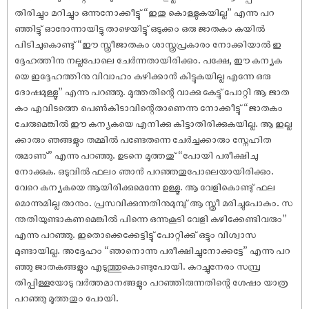
തിരിച്ചും മറിച്ചും ഒന്നുനോക്കീട്ടു് “ഇതു കൊള്ളുകയില്ല” എന്നു പറ
ഞ്ഞിട്ടു് ഓരോന്നായിട്ടു താഴെയിട്ടു് ഒടുക്കം ഒരു ജാതകം കയിൽ
പിടിചുകൊണ്ടു് “ഈ സ്ത്രീജാതകം ശാസ്ത്രപ്രകാരം നോക്കിയാൽ ഇ
ദ്ദേഹത്തിനു നല്ലപോലെ ചേർന്നതായിരിക്കും. പക്ഷേ, ഈ കന്യക
യെ ഇദ്ദേഹത്തിനു വിവാഹം കഴിക്കാൻ കിട്ടുകയില്ല എന്നേ ഒരു
ദോ‌ഷമുള്ളൂ” എന്നു പറഞ്ഞു. മൂത്തതിന്റെ വാക്കു കേട്ടു് പോറ്റി ആ ജാത
കം എവിടത്തെ പെൺകിടാവിന്റെതാണെന്നു നോക്കീട്ടു് “ജാതകം
ചേരുമെങ്കിൽ ഈ കന്യകയെ എനിക്കു കിട്ടാതിരിക്കുകയില്ല. ആ ഇല്ല
ക്കാരും ഞങ്ങളും തമ്മിൽ പണ്ടേതന്നെ ചേർച്ചക്കാരും സ്നേഹിത
രുമാണു്” എന്നു പറഞ്ഞു. ഉടനെ മൂത്തതു് “പോയി പരീക്ഷിചു
നോക്കുക. ഒടുവിൽ ഫലം ഞാൻ പറഞ്ഞതുപോലെയായിരിക്കും.
വേറെ കന്യകയെ ആയിരിക്കുമെന്നേ ഉള്ളൂ. ആ വേളികൊണ്ടു് ഫല
മൊന്നുമില്ല താനും. പ്രസവിക്കുന്നതിനുമുമ്പു് ആ സ്ത്രീ മരിച്ചുപോകും. സ
ന്തതിയുണ്ടാകണമെങ്കിൽ പിന്നെ ഒന്നുകൂടി വേളി കഴിക്കേണ്ടിവരും”
എന്നു പറഞ്ഞു. ഇതൊക്കെക്കേട്ടിട്ടു് പോറ്റിക്കു് ഒട്ടും വിശ്വാസ
മുണ്ടായില്ല. അദ്ദേഹം “ഞാനൊന്നു പരീക്ഷിച്ചുനോക്കട്ടേ” എന്നു പറ
ഞ്ഞു ജാതകങ്ങളും എടുത്തുകൊണ്ടുപോയി. കുറച്ചുനേരം സമ്പ്ര
തിപ്പിള്ളയോടു വർത്തമാനങ്ങളും പറഞ്ഞിരുന്നതിന്റെ ശേ‌ഷം യാത്ര
പറഞ്ഞു മൂത്തതും പോയി.