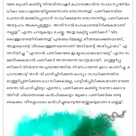
രുടെ മറുപടി കണ്ടിട്ടു തിരുവിതാംകൂർ മഹാരാജാവിനു സാമാന്യത്തില
ധികം കോപമുണ്ടായിട്ടുണ്ടെന്നാണു തോന്നുന്നതു്. പണിക്കരവിടെ
ചെന്നാൽ മടങ്ങിപ്പോരാൻ സാധിക്കുമെന്നു തോന്നുന്നില്ല. പണിക്കരെ
അദ്ദേഹം അകപ്പെടുത്തും. അതിനാൽ പോകാതെയിരിക്കുകയാണു്
നല്ലതു്” എന്നു പറയുകയും ചെയ്തു. അതു കേട്ടിട്ടു പണിക്കർ “വിട
കൊള്ളാതെയിരിക്കുന്നതു് പുരുഷധർമ്മമല്ല; ഭീരുത്വലക്ഷണമാണു്,
അതുകൊണ്ടു് വിടകൊള്ളണമെന്നാണു് അടിയന്റെ അഭിപ്രായം” എ
ന്നറിയിച്ചു. “എന്നാൽ പണിക്കരുടെ ഇഷ്ടംപോലെയാവട്ടെ” എന്നു സ
മ്മതിക്കുകയാൽ പണിക്കർ അന്നുതന്നെ യാത്രയായി. ‌‌‌ മാത്തൂർപ്പ
ണിക്കർ തിരുവനന്തപുരത്തെത്തിയ ദിവസംതന്നെ മുഖം കാണിച്ചു. മ
ഹാരാജാവു് താൻ വിചാരിച്ചിരിക്കുന്ന കാര്യം സാധിക്കുന്നതിനു
മാത്തൂർപ്പണിക്കരെ ധ്വംസിക്കുകയല്ല, പാട്ടിൽപ്പിടിക്കുകയാണു വേണ്ട
തെന്നു വിചാരിച്ചിട്ടോ എന്തോ, പണിക്കരെ കണ്ടിട്ടു സന്തോഷഭാവ
ത്തിൽ ചിലതൊക്കെ കൽപിക്കുകയും ഒടുക്കം പണിക്കർക്കു രണ്ടു
കൈക്കും വീരശൃംഖല കൽപിച്ചുകൊടുത്തയയ്ക്കുകയുമാണു ചെയ്തതു്.