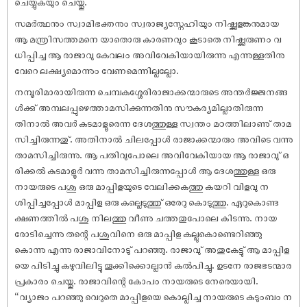
ചെയ്യുകയും ചെയ്തു.
‌‌‌സമർത്ഥനും സ്വാമിഭക്തനും സ്വരാജ്യസ്നേഹിയും നിഷ്ക്കളങ്കനുമായ
ആ മന്ത്രിസത്തമനെ യാതൊരു കാരണവും കൂടാതെ നിഷ്ക്കരുണം വ
ധിപ്പിച്ച ആ രാജാവു കേവലം അവിവേകിയായിരുന്നു എന്നുള്ളതിനു
വേറെ ലക്ഷ്യമൊന്നും വേണമെന്നില്ലല്ലോ.
‌‌‌നമ്പൂരിമാരായിരുന്ന ചെമ്പകശ്ശേരിരാജാക്കന്മാരുടെ അന്തർജ്ജനങ്ങ
ൾക്കു് അമ്പലപ്പുഴെത്താമസിക്കുന്നതിനു സൗകര്യമില്ലാതിരുന്ന
തിനാൽ അവർ കുടമാളൂരെന്ന ദേശത്തുള്ള സ്വന്തം മഠത്തിലാണു് താമ
സിച്ചിരുന്നതു്. അതിനാൽ ചിലപ്പോൾ രാജാക്കന്മാരും അവിടെ വന്നു
താമസിച്ചിരുന്നു. ആ പതിവുപോലെ അവിവേകിയായ ആ രാജാവു് ഒ
രിക്കൽ കുടമാളൂർ വന്നു താമസിച്ചിരുന്നപ്പോൾ ആ ദേശത്തുള്ള ഒരു
നായരുടെ പശു ഒരു മാപ്പിളയുടെ വേലിക്കകത്തു കയറി വിളവു ന
ശിപ്പിച്ചപ്പോൾ മാപ്പിള ഒരു കല്ലെടുത്തു് ഒരേറു കൊടുത്തു. ഏറുകൊണ്ട
ക്ഷണത്തിൽ പശു നിലത്തു വീണു ചത്തതുപോലെ കിടന്നു. നായ
രോടിച്ചെന്നു തന്റെ പശുവിനെ ഒരു മാപ്പിള കല്ലുകൊണ്ടെറിഞ്ഞു
കൊന്നു എന്നു രാജാവിനോടു് പറഞ്ഞു. രാജാവു് അതുകേട്ടു് ആ മാപ്പിള
യെ പിടിച്ചു കഴുവിലിട്ടു തൂക്കിക്കൊല്ലാൻ കൽപിച്ചു. ഉടനേ രാജഭടന്മാര
പ്രകാരം ചെയ്തു. രാജാവിന്റെ കോപം നായരുടെ നേരെയായി.
“വ്യാജം പറഞ്ഞു വെറുതെ മാപ്പിളയെ കൊല്ലിച്ച നായരുടെ കുടുംബം ന