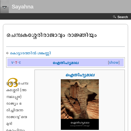
Sayahna
Search
ചെമ്പകശ്ശേരിരാജാവും രാജ്ഞിയും
←
കൊട്ടാരത്തിൽ ശങ്കുണ്ണി
v
t
e
ഐതിഹ്യമാല
[
show
]
ഒ
ഐതിഹ്യമാല
ടുവിൽ ചെമ്പ
കശ്ശേരി (അ
മ്പലപ്പുഴ)
രാജ്യം ഭ
രിച്ചിരുന്ന
രാജാവു് ഒരു
മുൻ
കോപിയും