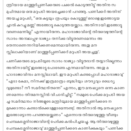
ന്ത്രിയായ മാത്തൂർപ്പണിക്കരുടെ പക്കൽ കൊടുത്തിട്ടു് അതിനു സ
മുചിതമായ ഒരു മറുപടി അയച്ചേക്കാൻ പറഞ്ഞു. പണിക്കർ അതിനു്
അയച്ച മറുപടി, “ഒരു കുട്ടയും രൂപയും കൊടുത്തു് ഒരാളെ ഇങ്ങോട്ടയ
ച്ചാൽ കുറച്ചു മണ്ണു് അങ്ങോട്ടു കൊടുത്തയയ്ക്കാം. അതിനായി ഇങ്ങോട്ടു
വരണമെന്നില്ല” എന്നായിരുന്നു. മഹാരാജാവിന്റെ തിരുവെഴുത്തിന്റെ
സാരം അമ്പലപ്പുഴ രാജ്യം തനിക്കു വിട്ടുതരണമെന്നും അ
തെന്നാണെന്നറിയിക്കണമെന്നുമായിരുന്നു. അതു മന
സ്സിലാക്കിയാണു് മാത്തൂർപ്പണിക്കർ മറുപടി അയച്ചതു്.
പണിക്കരുടെ മറുപടിയുടെ സാരം രാജ്യം വിട്ടുതരാൻ തയ്യാറില്ലെന്നും
അതിനായിട്ടു് ഇങ്ങോട്ടു പോരേണ്ട എന്നുമായിരുന്നു. അതു മ
ഹാരാജാവിനും മനസ്സിലായി. ഈ മറുപടി കണ്ടപ്പോൾ മഹാരാജാവു്
“എടാ കേമാ, നിനക്കു് ഇത്രമാത്രം ബുദ്ധിയും ശൗര്യവും ധൈര്യ
വുമുണ്ടോ? നീ സമർത്ഥൻതന്നെ” എന്നും, ഈ മനുഷ്യനെ ഒന്നു കാണ
ണമെന്നും തിരുമനസ്സിൽ വിചാരിച്ചിട്ടു്: “നമ്മുടെ പേർക്കു മറുപടി അയ
ച്ച സമർത്ഥനും നിങ്ങളുടെ മന്ത്രിയുമായ മാത്തൂർപ്പണിക്കരെ ന
മുക്കൊന്നും കണ്ടാൽക്കൊള്ളാമെന്നുണ്ടു്. അതിനാൽ ആ മനുഷ്യനെ
ഇങ്ങോട്ടൊന്നു പറഞ്ഞയയ്ക്കണം” എന്നൊരു തിരുവെഴുത്തു വീണ്ടും
ചെമ്പകശ്ശേരിരാജാവിന്റെ പേർക്കു കൽപിച്ചയച്ചു. ആ തിരുവെഴുത്തു
ചെമ്പകശ്ശേരിരാജാവു് മാത്തൂർപ്പണിക്കരെ കാണിക്കുകയും “പണിക്ക