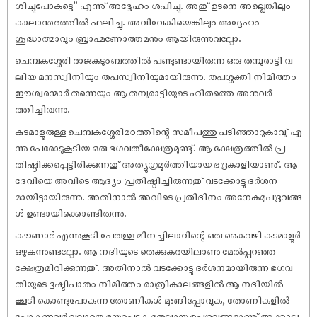
ശിച്ചുപോകട്ടെ” എന്നു് അദ്ദേഹം ശപിച്ചു. അതു് ഉടനെ അല്ലെങ്കിലും
കാലാന്തരത്തിൽ ഫലിച്ചു. അവിവേകിയെങ്കിലും അദ്ദേഹം
ശുദ്ധാത്മാവും ബ്രാഹ്മണോത്തമനും ആയിരുന്നുവല്ലോ.
‌‌‌ചെമ്പകശ്ശേരി രാജകുടുംബത്തിൽ പണ്ടുണ്ടായിരുന്ന ഒരു തമ്പുരാട്ടി വ
ലിയ മനസ്വിനിയും തപസ്വിനിയുമായിരുന്നു. തപശ്ശക്തി നിമിത്തം
ഈശ്വരന്മാർ തന്നെയും ആ തമ്പുരാട്ടിയുടെ ഹിതത്തെ അനുവർ
ത്തിച്ചിരുന്നു.
‌‌‌കുടമാളൂരുള്ള ചെമ്പകശ്ശേരിമഠത്തിന്റെ സമീപത്തു പടിഞ്ഞാറുകാവു് എ
ന്നു പേരോടുകൂടിയ ഒരു ഭഗവതീക്ഷേത്രമുണ്ടു്. ആ ക്ഷേത്രത്തിൽ പ്ര
തിഷ്ഠിക്കപ്പെട്ടിരിക്കുന്നതു് അത്യുഗ്രമൂർത്തിയായ ഭദ്രകാളിയാണു്. ആ
ദേവിയെ അവിടെ ആദ്യം പ്രതിഷ്ഠിച്ചിരുന്നതു് വടക്കോട്ടു ദർശന
മായിട്ടായിരുന്നു. അതിനാൽ അവിടെ പ്രതിദിനം അനേകമുപദ്രവങ്ങ
ൾ ഉണ്ടായിക്കൊണ്ടിരുന്നു.
‌‌‌കൗണാർ എന്നുകൂടി പേരുള്ള മീനച്ചിലാറിന്റെ ഒരു കൈവഴി കുടമാളൂർ
ഒഴുകുന്നുണ്ടല്ലോ. ആ നദിയുടെ തെക്കുകരയിലാണു മേൽപ്പറഞ്ഞ
ക്ഷേത്രമിരിക്കുന്നതു്. അതിനാൽ വടക്കോട്ടു ദർശനമായിരുന്ന ഭഗവ
തിയുടെ ദൃഷ്ടിപാതം നിമിത്തം രാത്രികാലങ്ങളിൽ ആ നദിയിൽ
ക്കൂടി കൊണ്ടുപോകുന്ന തോണികൾ മുങ്ങിപ്പോവുക, തോണികളിൽ
പോകുന്നവർ വല്ലാതെ ഭയപ്പെടുക മുതലായ ഉപദ്രവങ്ങളാണു് അക്കാല