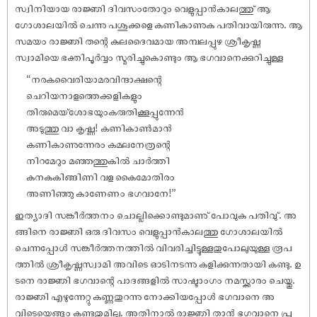
സ്വിനിയായ രാജ്ഞി ദിവസംതോറും വെളുപ്പാൻകാലത്തു് ആ
ഗോശാലയിൽ ചെന്നു പശുക്കളെ കണികാണുക പതിവായിരുന്നു. ആ
സമയം രാജ്ഞി തന്റെ കുലദൈവമായ അമ്പലപ്പുഴ ശ്രീകൃഷ്ണ
സ്വാമിയെ ഭക്തിപൂർവ്വം സ്മരിച്ചുകൊണ്ടും ആ ഭഗവാനെക്കുറിച്ചുള്ള
“നരകവൈരിയാമരവിന്ദാക്ഷന്റെ
ചെറിയനാളത്തെക്കളികളും
തിരുമെയ്ശോഭയുംകരുതിക്കൂപ്പുന്നേൻ
അടുത്തു വാ കൃഷ്ണ! കണികാൺമാൻ
കണികാണുന്നേരം കമലനേത്രന്റെ
നിറമേറും മഞ്ഞത്തുകിൽ ചാർത്തി
കനകകിങ്ങിണി വള കൈമോതിരം
അണിഞ്ഞു കാണേണം ഭഗവാനേ!”
‌‌‌ഇത്യാദി സങ്കീർത്തനം ചൊല്ലിക്കൊണ്ടുമാണു് പോവുക പതിവു്. അ
ങ്ങിനെ രാജ്ഞി ഒരു ദിവസം വെളുപ്പാൻകാലത്തു ഗോശാലയിൽ
ചെന്നപ്പോൾ സങ്കീർത്തനത്തിൽ വിവരിച്ചിട്ടുള്ളതുപോലുയുള്ള രൂപ
ത്തിൽ ശ്രീകൃഷ്ണസ്വാമി അവിടെ ഓടിനടന്നു കളിക്കുന്നതായി കണ്ടു. ഉ
ടനെ രാജ്ഞി ഭഗവാന്റെ പാദങ്ങളിൽ സാഷ്ടാംഗം നമസ്ക്കാരം ചെയ്തു.
രാജ്ഞി എഴുന്നേറ്റു കണ്ണുതുറന്നു നോക്കിയപ്പോൾ ഭഗവാനെ അ
വിടെയെങ്ങും കണ്ടതുമില്ല. അതിനാൽ രാജ്ഞി താൻ ഭഗവാനെ പ്ര