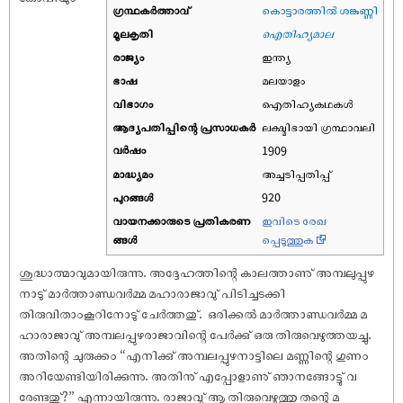
ഗ്രന്ഥകർത്താവ്
കൊട്ടാരത്തിൽ ശങ്കുണ്ണി
മൂലകൃതി
ഐതിഹ്യമാല
രാജ്യം
ഇന്ത്യ
ഭാഷ
മലയാളം
വിഭാഗം
ഐതിഹ്യകഥകൾ
ആദ്യപതിപ്പിന്റെ പ്രസാധകര്‍
ലക്ഷ്മിഭായി ഗ്രന്ഥാവലി
വര്‍ഷം
1909
മാദ്ധ്യമം
അച്ചടിപ്പതിപ്പ്
പുറങ്ങള്‍
920
വായനക്കാരുടെ പ്രതികരണ
ഇവിടെ രേഖ
ങ്ങള്‍
പ്പെടുത്തുക
ശുദ്ധാത്മാവുമായിരുന്നു. അദ്ദേഹത്തിന്റെ കാലത്താണു് അമ്പലുപ്പുഴ
നാടു് മാർത്താണ്ഡവർമ്മ മഹാരാജാവു് പിടിച്ചടക്കി
തിരുവിതാംകൂറിനോടു് ചേർത്തതു്. ‌‌‌ ഒരിക്കൽ മാർത്താണ്ഡവർമ്മ മ
ഹാരാജാവു് അമ്പലപ്പുഴരാജാവിന്റെ പേർക്കു് ഒരു തിരുവെഴുത്തയച്ചു.
അതിന്റെ ചുരുക്കം “എനിക്കു് അമ്പലപ്പുഴനാട്ടിലെ മണ്ണിന്റെ ഗുണം
അറിയേണ്ടിയിരിക്കുന്നു. അതിനു് എപ്പോളാണു് ഞാനങ്ങോട്ടു് വ
രേണ്ടതു്?” എന്നായിരുന്നു. രാജാവു് ആ തിരുവെഴുത്തു തന്റെ മ