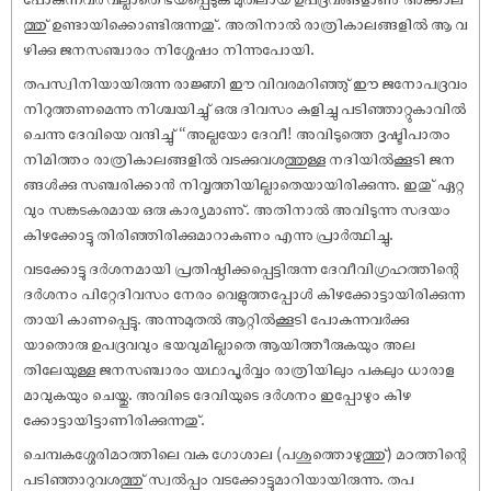
ത്തു് ഉണ്ടായിക്കൊണ്ടിരുന്നതു്. അതിനാൽ രാത്രികാലങ്ങളിൽ ആ വ
ഴിക്കു ജനസഞ്ചാരം നിശ്ശേഷം നിന്നുപോയി.
‌‌‌തപസ്വിനിയായിരുന്ന രാജ്ഞി ഈ വിവരമറിഞ്ഞു് ഈ ജനോപദ്രവം
നിറുത്തണമെന്നു നിശ്ചയിച്ചു് ഒരു ദിവസം കുളിച്ചു പടിഞ്ഞാറ്റുകാവിൽ
ചെന്നു ദേവിയെ വന്ദിച്ചു് “അല്ലയോ ദേവീ! അവിടുത്തെ ദൃഷ്ടിപാതം
നിമിത്തം രാത്രികാലങ്ങളിൽ വടക്കുവശത്തുള്ള നദിയിൽക്കൂടി ജന
ങ്ങൾക്കു സഞ്ചരിക്കാൻ നിവൃത്തിയില്ലാതെയായിരിക്കുന്നു. ഇതു് ഏറ്റ
വും സങ്കടകരമായ ഒരു കാര്യമാണു്. അതിനാൽ അവിടുന്നു സദയം
കിഴക്കോട്ടു തിരിഞ്ഞിരിക്കുമാറാകണം എന്നു പ്രാർത്ഥിച്ചു.
‌‌‌വടക്കോട്ടു ദർശനമായി പ്രതിഷ്ഠിക്കപ്പെട്ടിരുന്ന ദേവീവിഗ്രഹത്തിന്റെ
ദർശനം പിറ്റേദിവസം നേരം വെളുത്തപ്പോൾ കിഴക്കോട്ടായിരിക്കുന്ന
തായി കാണപ്പെട്ടു. അന്നുമുതൽ ആറ്റിൽക്കൂടി പോകുന്നവർക്കു
യാതൊരു ഉപദ്രവവും ഭയവുമില്ലാതെ ആയിത്തീരുകയും അല
തിലേയുള്ള ജനസഞ്ചാരം യഥാപൂർവ്വം രാത്രിയിലും പകലും ധാരാള
മാവുകയും ചെയ്തു. അവിടെ ദേവിയുടെ ദർശനം ഇപ്പോഴും കിഴ
ക്കോട്ടായിട്ടാണിരിക്കുന്നതു്.
‌‌‌ചെമ്പകശ്ശേരിമഠത്തിലെ വക ഗോശാല (പശുത്തൊഴുത്തു്) മഠത്തിന്റെ
പടിഞ്ഞാറുവശത്തു് സ്വൽപ്പം വടക്കോട്ടുമാറിയായിരുന്നു. തപ