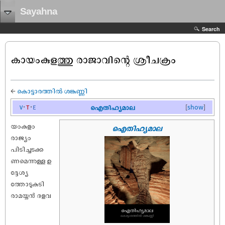
Sayahna
Search
കായംകുളത്തു രാജാവിന്റെ ശ്രീചക്രം
←
കൊട്ടാരത്തിൽ ശങ്കുണ്ണി
v
t
e
ഐതിഹ്യമാല
[
show
]
യംകുളം
ഐതിഹ്യമാല
രാജ്യം
പിടിച്ചടക്ക
ണമെന്നുള്ള ഉ
ദ്ദേശ്യ
ത്തോടുകുടി
രാമയ്യൻ ദളവ