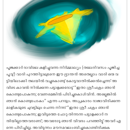
പൂജക്കാർ രാവിലെ കുളിച്ചുവന്നു നിർമ്മാല്യം (തലേദിവസം പൂജിച്ച
പൂവു്) വാരി പുറത്തിട്ടാലുടനെ ഈ ഭ്രാന്തൻ അതെല്ലാം വാരി ഒരു വ
ട്ടിയിലാക്കി തലയിൽ വച്ചുകൊണ്ടു് കോട്ടവാതിൽക്കൽച്ചെന്നു് അ
വിടെ കാവൽ നിൽക്കുന്ന പട്ടാളക്കരോടു് “ഇതാ ശ്രീചക്രം ഞാൻ
കൊണ്ടുപോകുന്നു; വേണമെങ്കിൽ പിടിച്ചുകൊൾവിൻ. അല്ലെങ്കിൽ
ഞാൻ കൊണ്ടുപോകും” എന്നു പറയും. അപ്രകാരം രാജാവിരിക്കുന്ന
മാളികയുടെ ചുവട്ടിലും ചെന്നു നിന്നു് “ഇതാ ശ്രീ ചക്രം ഞാൻ
കൊണ്ടുപോകുന്നു; ഇവിടുത്തെ ചോറു തിന്നുന്ന പട്ടാളക്കാർ ന
ന്ദിയില്ലാത്തവരാണു്; അവരോടു ഞാൻ വിവരം പറഞ്ഞിട്ടു് അവർ എ
ന്നെ പിടിച്ചില്ല. അവിടുന്നും മൗനമവലംബിച്ചുകൊണ്ടിരിക്കുക