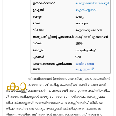
ഗ്രന്ഥകർത്താവ്
കൊട്ടാരത്തിൽ ശങ്കുണ്ണി
മൂലകൃതി
ഐതിഹ്യമാല
രാജ്യം
ഇന്ത്യ
ഭാഷ
മലയാളം
വിഭാഗം
ഐതിഹ്യകഥകൾ
ആദ്യപതിപ്പിന്റെ പ്രസാധകര്‍
ലക്ഷ്മിഭായി ഗ്രന്ഥാവലി
വര്‍ഷം
1909
മാദ്ധ്യമം
അച്ചടിപ്പതിപ്പ്
പുറങ്ങള്‍
920
വായനക്കാരുടെ പ്രതികരണ
ഇവിടെ രേഖ
ങ്ങള്‍
പ്പെടുത്തുക
കാ
തിരുവിതാംകൂർ (മാർത്താണ്ഡവർമ്മ) മഹാരാജാവിന്റെ
ചാരത്വം സ്വീകരിച്ചു കൊണ്ടു് ഒരിക്കൽ വേ‌ഷം മാറി
കായംകുളത്തു് ചെന്നു ചേർന്നു. ഗൂഢമായി അവിടുത്തെ സ്ഥിതിഗതിക
ൾ അന്വേ‌ഷിച്ചപ്പോൾ രാജ്യവും വംശവും നശിക്കത്തക്കവണ്ണമുള്ള
ചില ദുർന്നടപ്പുകൾ രാജാവിനുള്ളതായി ദളവയ്ക്കു് അറിവു് കിട്ടി. എ
ങ്കിലും അവിടെ ഐശ്വര്യം ഉപര്യുപരി വർദ്ധിച്ചുകൊണ്ടുതന്നെ ഇ
രിക്കുന്നതായിക്കണ്ടു് അതിന്റെ കാരണമെന്താണെന്നു് അദ്ദേഹം