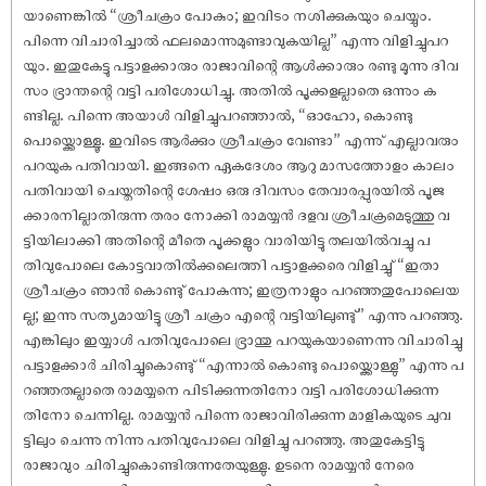
യാണെങ്കിൽ “ശ്രീചക്രം പോകും; ഇവിടം നശിക്കുകയും ചെയ്യും.
പിന്നെ വിചാരിച്ചാൽ ഫലമൊന്നുമുണ്ടാവുകയില്ല” എന്നു വിളിച്ചുപറ
യും. ഇതുകേട്ടു പട്ടാളക്കാരും രാജാവിന്റെ ആൾക്കാരും രണ്ടു മൂന്നു ദിവ
സം ഭ്രാന്തന്റെ വട്ടി പരിശോധിച്ചു. അതിൽ പൂക്കളല്ലാതെ ഒന്നും ക
ണ്ടില്ല. പിന്നെ അയാൾ വിളിച്ചുപറഞ്ഞാൽ, “ഓഹോ, കൊണ്ടു
പൊയ്ക്കൊള്ളൂ. ഇവിടെ ആർക്കും ശ്രീചക്രം വേണ്ടാ” എന്നു് എല്ലാവരും
പറയുക പതിവായി. ഇങ്ങനെ ഏകദേശം ആറു മാസത്തോളം കാലം
പതിവായി ചെയ്തതിന്റെ ശേ‌ഷം ഒരു ദിവസം തേവാരപ്പുരയിൽ പൂജ
ക്കാരനില്ലാതിരുന്ന തരം നോക്കി രാമയ്യൻ ദളവ ശ്രീചക്രമെടുത്തു വ
ട്ടിയിലാക്കി അതിന്റെ മീതെ പൂക്കളും വാരിയിട്ടു തലയിൽവച്ചു പ
തിവുപോലെ കോട്ടവാതിൽക്കലെത്തി പട്ടാളക്കരെ വിളിച്ചു് “ഇതാ
ശ്രീചക്രം ഞാൻ കൊണ്ടു് പോകുന്നു; ഇത്രനാളും പറഞ്ഞതുപോലെയ
ല്ല; ഇന്നു സത്യമായിട്ടു ശ്രീ ചക്രം എന്റെ വട്ടിയിലുണ്ടു്” എന്നു പറഞ്ഞു.
എങ്കിലും ഇയ്യാൾ പതിവുപോലെ ഭ്രാന്തു പറയുകയാണെന്നു വിചാരിച്ചു
പട്ടാളക്കാർ ചിരിച്ചുകൊണ്ടു് “എന്നാൽ കൊണ്ടു പൊയ്ക്കൊള്ളു” എന്നു പ
റഞ്ഞതല്ലാതെ രാമയ്യനെ പിടിക്കുന്നതിനോ വട്ടി പരിശോധിക്കുന്ന
തിനോ ചെന്നില്ല. രാമയ്യൻ പിന്നെ രാജാവിരിക്കുന്ന മാളികയുടെ ചുവ
ട്ടിലും ചെന്നു നിന്നു പതിവുപോലെ വിളിച്ചു പറഞ്ഞു. അതുകേട്ടിട്ടു
രാജാവും ചിരിച്ചുകൊണ്ടിരുന്നതേയുള്ളു. ഉടനെ രാമയ്യൻ നേരെ