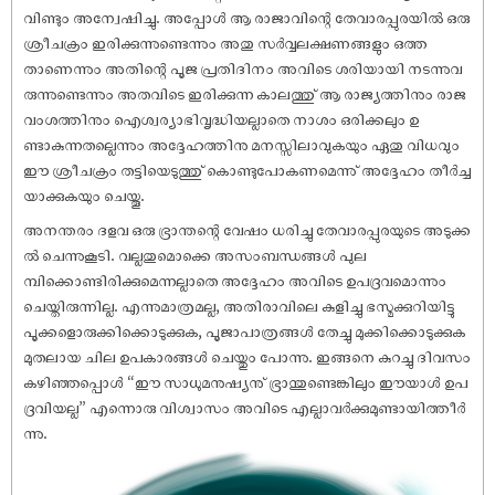
വിണ്ടും അന്വേ‌ഷിച്ചു. അപ്പോൾ ആ രാജാവിന്റെ തേവാരപ്പുരയിൽ ഒരു
ശ്രീചക്രം ഇരിക്കുന്നുണ്ടെന്നും അതു സർവ്വലക്ഷണങ്ങളും ഒത്ത
താണെന്നും അതിന്റെ പൂജ പ്രതിദിനം അവിടെ ശരിയായി നടന്നുവ
രുന്നുണ്ടെന്നും അതവിടെ ഇരിക്കുന്ന കാലത്തു് ആ രാജ്യത്തിനും രാജ
വംശത്തിനും ഐശ്വര്യാഭിവൃദ്ധിയല്ലാതെ നാശം ഒരിക്കലും ഉ
ണ്ടാകുന്നതല്ലെന്നും അദ്ദേഹത്തിനു മനസ്സിലാവുകയും ഏതു വിധവും
ഈ ശ്രീചക്രം തട്ടിയെടുത്തു് കൊണ്ടുപോകണമെന്നു് അദ്ദേഹം തീർച്ച
യാക്കുകയും ചെയ്തൂ.
അനന്തരം ദളവ ഒരു ഭ്രാന്തന്റെ വേ‌ഷം ധരിച്ചു തേവാരപ്പുരയുടെ അടുക്ക
ൽ ചെന്നുകൂടി. വല്ലതുമൊക്കെ അസംബന്ധങ്ങൾ പുല
മ്പിക്കൊണ്ടിരിക്കുമെന്നല്ലാതെ അദ്ദേഹം അവിടെ ഉപദ്രവമൊന്നും
ചെയ്തിരുന്നില്ല. എന്നുമാത്രമല്ല, അതിരാവിലെ കുളിച്ചു ഭസ്മക്കുറിയിട്ടു
പൂക്കളൊരുക്കിക്കൊടുക്കുക, പൂജാപാത്രങ്ങൾ തേച്ചു മുക്കിക്കൊടുക്കുക
മുതലായ ചില ഉപകാരങ്ങൾ ചെയ്തും പോന്നു. ഇങ്ങനെ കുറച്ചു ദിവസം
കഴിഞ്ഞപ്പൊൾ “ഈ സാധുമനു‌ഷ്യനു് ഭ്രാന്തുണ്ടെങ്കിലും ഈയാൾ ഉപ
ദ്രവിയല്ല” എന്നൊരു വിശ്വാസം അവിടെ എല്ലാവർക്കുമുണ്ടായിത്തീർ
ന്നു.