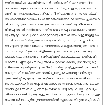
ത്തിനു സമീപം ഒരു വീട്ടിലുള്ളവർ ഗതികേടുനിമിത്തം തലേദിവ
സംതന്നെ ആഹാരമൊന്നും കഴിക്കാതെ “ആറന്മുളയപ്പൻതന്നെ ശര
ണം” എന്നു പറഞ്ഞുകൊണ്ടു് പട്ടിണി കിടക്കുന്നുണ്ടെന്നും അവർക്കു്
ആഹാരത്തിനു വല്ലതും കൊടുത്താൽ വള്ളങ്ങളിളകുമെന്നും പ്രശ്നക്കാര
ൻ വിധിച്ചു. ഉടനെ അരി കൊടുക്കാമെന്നു പറഞ്ഞു് ആ വീട്ടുകാരെ
വിളിച്ചു. അവർ അരിവാങ്ങുന്നതിനു ഒരു കൊച്ചു മുറവുംകൊണ്ടു വരുക
യും ആ മുറം നിറച്ചു് അരി കൊടുക്കുകയും തത്ക്ഷണം വള്ളങ്ങളിളകുക
യാൽ വേഗത്തിൽപ്പോന്നു ക്ഷേത്രക്കടവിലടുക്കുകയും ചെയ്തു. പിന്നെ
ആണ്ടുതോറും സാമാനങ്ങൾ വള്ളത്തിൽ കയറ്റിക്കൊണ്ടു് അവിടെ വ
രുമ്പോൾ ആ വീട്ടുകാരെ വിളിക്കുകയും അവരൊരു മുറവുംകൊണ്ടു വ
രുകയും കൊണ്ടുവരുന്ന മുറം നിറച്ചു് അരി കൊടുക്കുകയും പതിവായി.
കൊണ്ടുചെല്ലുന്ന മുറം നിറച്ചു് അരി കിടുമെന്നു കണ്ടപ്പോൾ അത്യാഗ്ര
ഹികളായ ആ വീട്ടുകാർ മുറത്തിന്റെ വലിപ്പം കൂട്ടിത്തുടങ്ങി. ഈ അരി
വാങ്ങുന്നതിനായിത്തന്നെ അവർ പ്രത്യേകം പറഞ്ഞു വലിയ മുറ
മുണ്ടാക്കിച്ചു് ആ മുറവും കൊണ്ടു് അരി വാങ്ങാൻ വരുക പതിവായി. അ
ങ്ങനെ കുറെ കഴിഞ്ഞപ്പോൾ അവരുടെ മേൽ ദേവകോപമുണ്ടാവുകയും
അവർ ക്രമേണ നശിച്ചു് അന്യം നിന്നു പോവുകയും ചെയ്തു. എങ്കിലും
ചിങ്ങമാസത്തിൽ ഉത്രാടത്തുന്നാൾ സാമനവള്ളങ്ങൾ ആ സ്ഥാനത്തു
വരുമ്പോൾ ഈ പൂർവവൃത്താന്തത്തിന്റെ സ്മാരകമായി മൂന്നു മുഷ്ടി അരി
വാരി അവിടെയിടുക ഇപ്പോഴും നടന്നുവരുന്നുണ്ടു്.