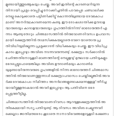
ളുണ്ടായിത്തുടങ്ങുകയും ചെയ്തു. അവർ ഇതിന്റെ കാരണമറിയുന്ന
തിനായി പ്രശ്നം വെപ്പിച്ചു നോക്കിച്ചതിൽ പാവപ്പെട ചണ്ഡാലിക്കു
നെല്ലു കൊടുക്കാതെ പട്ടിണിക്കിട്ടു് കൊന്നതിലുണ്ടായ ദേവകോപ
മാണു് അനർത്ഥകാരണമെന്നു കണ്ടു. ഈ ദോ‌ഷശാന്തിക്കു ഊരാള
ന്മാരുടെയും കാരാളന്മാരുടെയും ഗൃഹത്തിൽനിന്നു് ഓരോരുത്തർ എ
ന്നും ആണ്ടു തോറും ചിങ്ങമാസത്തിൽ തിരുവോണദിവസം ഉപവാസ
മായി ക്ഷേത്രത്തിൽ താമസിക്കുകയല്ലാതെ വേറെ യാതൊരു പ്ര
തിവിധിയുമില്ലെന്നു പ്രശ്നക്കാരൻ വിധിക്കുകയും ചെയ്തു. ഈ വിധിപ്ര
കാരം ഇപ്പോഴും അവിടെ നടന്നുവരുന്നുണ്ടു്. ക്ഷേത്രം സർക്കാരിൽ
ചേർത്തതിനോടുകൂടി ഓണത്തിന്റെ നെല്ലളവു് മുതലായ പതിവുകളും
ഭേദപ്പെട്ടുപോയെങ്കിലും അവിടെ ഊരാൺമയും കാരാൺമ
യുമുണ്ടായിരുന്നവരുടെ ഗൃഹങ്ങളിൽ നിന്നു ഓരോരുത്തർ ചിങ്ങമാസ
ത്തിൽ തിരുവോണത്തുന്നാൾ ക്ഷേത്രാപവാസം ചെയ്തില്ലെങ്കിൽ അവ
ർക്കു ദേവകോപം നിമിത്തം അനർഥങ്ങളുണ്ടാകുമെന്നുള്ളതു് തീർച്ച
യായിട്ടുള്ളതാകയാൽ അവർ ഇപ്പോഴും ആ പതിവിനെ ഭേദ
പ്പെടുത്തീട്ടില്ല.
ചിങ്ങമാസത്തിൽ തിരുവോണദിവസം ആറന്മുളക്ഷേത്രത്തിൽ അ
തികേമമായി സദ്യ പതിവുണ്ടു്. ആ ദിവസം അവിടെ ചെല്ലുന്നവർ
ക്കെല്ലാം ജാതിമതഭേദം കൂടാതെ നാനാവിഭവങ്ങളോടുകൂടി ഭക്ഷണം