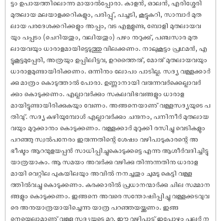
ട്ടം ഉപായത്തിലൊന്നു മായാൽപ്പോരാ. കാളൻ, ഓലൻ, എരിശ്ശേരി
മുതലായ മലയാളക്കറികളും, പരിപ്പു്, പച്ചടി, കൂട്ടുകറി, സാമ്പാർ മുത
ലായ പരദേശക്കറിക്കളും അപ്പം, വട എള്ളുണ്ട, ബോളി മുതലായവ
യും പപ്പടം (ചെറിയതും, വലിയതും) പഴം നുറുക്കു്, പഞ്ചസാര മുത
ലായവയും ധാരാളമായിട്ടെടുത്തു വിലക്കണം. നാലുകൂട്ടം പ്രഥമൻ, എ
ട്ടുകൂട്ടമുപ്പേരി, അത്രയും ഉപ്പിലിട്ടവ, ഉറത്തൈരു്, മോരു് മുതലായവയും
ധാരാളമുണ്ടായിരിക്കണം. ഒന്നിനും ലോപം പാടില്ല. സദ്യ വള്ളക്കാർ
ക്കു മാത്രം കൊടുത്താൽ പോരാ. ഉണ്ണാനായി വരുന്നവർക്കെല്ലാവർ
ക്കും കൊടുക്കണം. എല്ലാവർക്കും സകലവിഭവങ്ങളും ധാരാള
മായിട്ടുണ്ടായിരിക്കുകയും വേണം. അങ്ങനെയാണു് വള്ളസദ്യയുടെ പ
തിവു്. സദ്യ കഴിയുമ്പോൾ എല്ലാവർക്കും ചന്ദനം, പനിനീർ മുതലായ
വയും മുറുക്കാനും കൊടുക്കണം. വള്ളക്കാർ മുറുക്കി രസിച്ചു വെടികളും
പറഞ്ഞു സ്വൽപനേരം ഇരുന്നതിന്റെ ശേ‌ഷം വഴിപാടുകാരന്റെ അ
ഭീഷ്ടം ആറന്മുളയപ്പൻ സാധിപ്പിച്ചുകൊടുക്കട്ടെ എന്നു ആശീർവദിച്ചിട്ടു
യാത്രയാകും. ആ സമയം അവർക്കു വഴിക്കു തിന്നുന്നതിനു ധാരാള
മായി വെറ്റില പുകയിലയും അവിൽ നനച്ചതും ചുമടു കെട്ടി വള്ള
ത്തിൽവച്ചു കൊടുക്കണം. കരക്കാരിൽ പ്രധാനന്മാർക്കു ചില സമ്മാന
ങ്ങളും കൊടുക്കണം. ഇങ്ങനെ അവരെ സന്തോ‌ഷിപ്പിച്ചു വള്ളക്കടവുവ
രെ അനുയാത്രയായിച്ചെന്നു യാത്ര പറഞ്ഞയയ്ക്കണം. ഇങ്ങ
നെയെല്ലാമാണു് വള്ള സദ്യയുടെ മുറ. ഈ വഴിപാടു് ഇപ്പോഴും പലർ ന