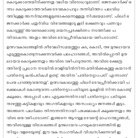
കൊടുക്കാതെയിരിക്കുന്നതു വലിയ വിരോധവുമാണു്. ഭജനക്കാർക്കു് ഒ
ന്നും കൊടുക്കാത്തവർക്കു ദേവകോപവും തന്നിമിത്തം പലവിധ
ത്തിലുള്ള അനർത്ഥങ്ങളുമുണ്ടാകുമെന്നുള്ളതു നിശ്ചയമാണു്. ചിലർ ഭ
ജനക്കാർക്കു ചതുർവിധ വിഭവങ്ങളോടു കൂടി ഭക്ഷണവും പണവും
കൊടുത്തു് അവരെക്കൊണ്ടു ശയനപ്രദക്ഷിണം നടത്തിക്ക പ
തിവാകുന്നു. അതും അവിടെ ദേവപ്രീതികരമായ വഴിപാടാണു്.
ഉത്സവകാലങ്ങളിൽ ശീവേലിസമയത്തും കുട, കൊടി, തഴ മുതലായവ
എടുത്തുകൊണ്ടുനടക്കുന്നവർക്കു പലഹാരങ്ങൾ, അവിൽപ്പൊതി മുത
ലായവ കൊടുക്കുന്നതും അവിടെ വഴിപാടുതന്നെ. അവിടെ ക്ഷേത്ര
ത്തിന്റെ പ്രധാന നടയിൽ വെളിയിൽനിന്നു മതിൽക്കകത്തു കയറാൻ
പതിനെട്ടു കൽപടികൾ ഉണ്ടു്. അതിനു ‘പതിനെട്ടാംപടി’ എന്നാണു്
പേരു പറഞ്ഞുവരുന്നതു്. ഉത്സവകാലത്തു ചിലർ ദേവപ്രീതിക്കായി പ
ഴക്കുലകൾ കൊണ്ടുവന്നു പതിനെട്ടാംപടിയുടെ മുകളിൽ നിന്നു കൊണ്ടു്
കുലുക്കും. അപ്പോൾ പഴം എടുക്കുന്നതിനായി പതിനെട്ടാം പടിയുടെ
താഴത്തു കുട്ടികളായും അഗതികളായും അസംഖ്യം ജനങ്ങൾ കൂടും.
അങ്ങനെ പലർക്കും തിന്നുന്നതിനായി പഴക്കുലകൾ കുലുക്കുന്നതും അ
വിടെ ഒരു വഴിപാടാണു്. ഇങ്ങനെ ആറന്മുള ദേവന്റെ മാഹാത്മ്യങ്ങൾ,
അവിടെയുള്ള വിശേ‌ഷങ്ങൾ മുതലായവ പറയുകയാണെങ്കിൽ ഇ
നിയും വളരെയുണ്ടു്. ഈ വക സംഗതികൾ വിശ്വസിക്കുന്നവർ ഇ