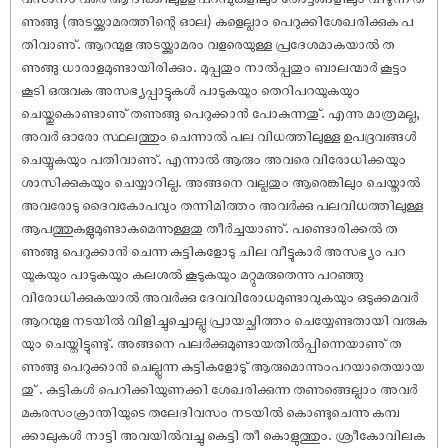
ണുങ്ങു (അടയ്ക്കാമരത്തിന്റെ ഓല) കളെല്ലാം പെറുക്കിശേഖരിക്കുക പ
തിവാണു്. ആറന്മുള അടയ്ക്കാമരം വളരെയുള്ള പ്രദേശമാകയാൽ ത
ണുങ്ങു ധാരാളമുണ്ടായിരിക്കും. മുപ്പതും നാൽപ്പതും ബാലന്മാർ കൂട്ടം
കൂടി ഒരുവക അസഭ്യപ്പാട്ടുകൾ പാടുകയും തെറിപറയുകയും
ചെയ്തുകൊണ്ടാണു് തണുങ്ങു പെറുക്കാൻ പോകുന്നതു്. എന്നു മാത്രമല്ല,
അവർ ഓരോ സ്ഥലത്തും ചെന്നാൽ പല വിധത്തിലുള്ള ഉപദ്രവങ്ങൾ
ചെയ്യുകയും പതിവാണു്. എന്നാൽ ആരും അവരെ വിരോധിക്കയും
ശാസിക്കുകയും ചെയ്യാറില്ല. അങ്ങനെ വല്ലതും ആരെങ്കിലും ചെയ്താൽ
അവരോടു ദൈവകോപവും തന്നിമിത്തം അവർക്കു പലവിധത്തിലുള്ള
ആപത്തുകളുമുണ്ടാകുമെന്നുള്ളതു തീർച്ചയാണു്. പണ്ടൊരിക്കൽ ത
ണുങ്ങു പെറുക്കാൻ ചെന്ന കുട്ടികളോടു ചില വീട്ടുകാർ അസഭ്യം പറ
യുകയും പാടുകയും കലശൽ കൂടുകയും മറ്റുമരുതെന്നു പറഞ്ഞു
വിരോധിക്കുകയാൽ അവർക്കു ദേവവിരോധമുണ്ടാവുകയും ഒടുക്കമവർ
ആറന്മുള നടയിൽ വിളിച്ചുച്ചൊല്ലു പ്രായച്ഛിത്തം ചെയ്യേണ്ടതായി വരുക
യും ചെയ്തിട്ടുണ്ടു്. അങ്ങനെ പലർക്കുമുണ്ടായതിൽപ്പിന്നെയാണു് ത
ണുങ്ങു പെറുക്കാൻ ചെല്ലുന്ന കുട്ടികളോടു് ആരുമൊന്നുംപറയാതെയായ
തു് . കുട്ടികൾ പെറിക്കിയുണക്കി ശേഖരിക്കുന്ന തണുങ്ങെല്ലാം അവർ
മകരസംക്രാന്തിയുടെ തലേദിവസം നടയിൽ കൊണ്ടുചെന്നു കമ്പ
ക്കാലുകൾ നാട്ടി അവയിൽവച്ചു കെട്ടി തീ കൊളുത്തും. ശ്രീകോവിലക