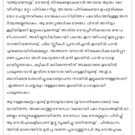
റഞ്ഞുവരുന്നതു്. ദേവന്റെ തിരുമക്കളാകയാൽ അവയെ ആരും വല
വീശിയും മറ്റും പിടിക്കാറില്ല. അവയെ പിടിക്കുകയോ ഉപദ്രവിക്കുക
യോ ചെയ്യുന്നവർക്കും ദേവകോപംനിമിത്തം പലവിധത്തിലുള്ള അന
ർത്ഥങ്ങളുണ്ടാകും. ആ മത്സ്യങ്ങൾക്കു തേങ്ങാ ചിരവി അരിയും
കൂട്ടിയിളക്കി ഇട്ടുകൊടുക്കുന്നതു് അവിടെ ദേവപ്രീതികരമായ ഒരു പ
ഴിപാടാണു്. അഭീഷ്ടസിദ്ധിക്കായി പലരും ഈ വഴിപാടു് ഇപ്പോഴും
നടത്തിവരുന്നുണ്ടു്. ചില സ്ത്രീകൾ പ്രസവിച്ചാൽ മുലയിൽ പാൽ
ചുരുക്കമായിരിക്കുമല്ലോ. അങ്ങനെ വന്നാൽ തിരുമക്കൾക്കു മേൽപ്പറ
ഞ്ഞ പ്രകാരം അരി കൊടുത്താൽ മതി മുലയിൽ പാൽ ധാരാള
മായിട്ടുണ്ടാകും. കുട്ടികൾ കുടിക്കുന്നതിനു് അമ്മമാരുടെ മുലയിൽ
പാലുണ്ടാവാൻ ഇവിടെ വേറൊരു വഴിപാടുകൂടിയുണ്ടു്. അതു മ
ഞ്ചാടിക്കുരു ശേഖരിച്ചു കൊണ്ടുചെന്നു നടയിൽ കൂട്ടുകയെന്നുള്ളതാണു്
. ഇങ്ങനെ ചെയ്താലും തള്ളമാരുടെ മുലയിൽ ധാരാളമായി
പാലുണ്ടാകും.
ആറന്മുളക്ഷേത്രം ഉണ്ടു് ഊരാളന്മാരുടെ (ഊരാൺമക്കാരുടെ) വക
യായിരുന്നു. അക്കാലത്തു ദേവസ്വം വകയായി പല സ്ഥലങ്ങളിൽ മഠ
ങ്ങളും നെല്പുരകളുമുണ്ടായിരുന്നു. ദേവസ്വം വക നെല്ലെല്ലാം പിരിച്ചു്
ആ നെൽപുരകളിലാണു് ഇട്ടു സൂക്ഷിച്ചു വന്നിരുന്നതു് . ചിങ്ങമാസ
ത്തിൽ ഓണത്തിനു മുൻപു വരുന്ന പൂരാടത്തുനാൾ ആ നെൽപുരക