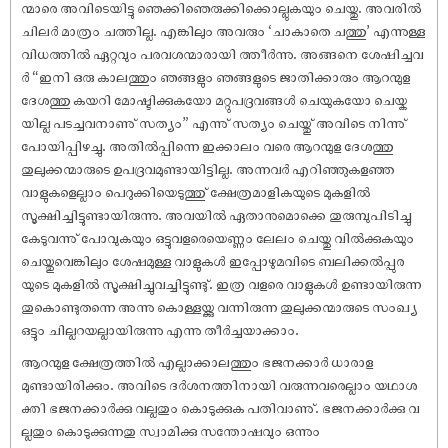
ന്മാരെ അവിടെയിട്ടു ഞെക്കിഞെരുക്കിക്കൊല്ലുകയും ചെയ്തു. അവരിൽ
ചിലർ മാത്രം ചത്തില്ല. എങ്കിലും അവരും ‘ചാകാതെ ചത്തു’ എന്നുള്ള
വിധത്തിൽ ഏറ്റവും പരവശന്മാരായി ത്തീർന്നു. അങ്ങനെ ശേ‌ഷിച്ചവ
ർ “ഇനി ഒരു കാലത്തും ഞങ്ങളും ഞങ്ങളുടെ ജാതിക്കാരും ആറന്മുള
ദേശത്തു കയറി മോഷ്ടിക്കുകയോ മറ്റുപദ്രവങ്ങൾ ചെയുകയോ ചെയ്ക
യില്ല പടച്ചവനാണു് സത്യം” എന്നു് സത്യം ചെയ്തു് അവിടെ നിന്നു്
പോയിപ്പിഴച്ചു. അതിൽപ്പിന്നെ ഇക്കാലം വരെ ആറന്മുള ദേശത്തു
തുലുക്കന്മാരുടെ ഉപദ്രവമുണ്ടായിട്ടില്ല. അന്നവർ എറിഞ്ഞുകളഞ്ഞ
വാളുകളെല്ലാം പെറുക്കിയെടുത്തു് ക്ഷേത്രമാളികയുടെ മുകളിൽ
സൂക്ഷിച്ചിട്ടുണ്ടായിരുന്നു. അവയിൽ ഏതാനുമൊക്കെ തുരുമ്പുപിടിച്ചു
കേടുവന്നു് പോവുകയും ഒട്ടുവളരെയെണ്ണം ലേലം ചെയ്തു വിൽക്കുകയും
ചെയ്തുവെങ്കിലും ശേ‌ഷമുള്ള വാളുകൾ ഇപ്പോഴുമവിടെ ബലിക്കൽപ്പുര
യുടെ മുകളിൽ സൂക്ഷിച്ചുവച്ചിട്ടുണ്ടു്. ഇത്ര വളരെ വാളുകൾ ഉണ്ടായിരുന്ന
തുകൊണ്ടുതന്നെ അന്നു കൊള്ളയ്ക്കു വന്നിരുന്ന തുലുക്കന്മാരുടെ സംഖ്യ
ഒട്ടും ചില്ലറയല്ലായിരുന്നു എന്നു തീർച്ചയാക്കാം.
ആറന്മുള ക്ഷേത്രത്തിൽ എല്ലാക്കാലത്തും ഭജനക്കാർ ധാരാള
മുണ്ടായിരിക്കും. അവിടെ ദർശനത്തിനായി വരുന്നവരെല്ലാം യഥാശ
ക്തി ഭജനക്കാർക്കു വല്ലതും കൊടുക്കുക പതിവാണു്. ഭജനക്കാർക്കു വ
ല്ലതും കൊടുക്കുന്നതു സ്വാമിക്കു സന്തോ‌ഷവും ഒന്നും