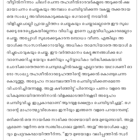
വീട്ടിൽനിന്നും ചിലർ ചെന്നു തഹശീൽദാരവർകളുടെ അടുക്കൽ ക്ഷ
മായാചനം ചെയ്യുകയും അമ്പലം ചെമ്പിടുവിക്കുന്ന വകയ്ക്കു തക്കതായ
ഒരു സംഖ്യ അവിടെകൊടുക്കുകയും ഭഗവാന്റെ നടയിൽ
വിളിച്ചുചൊല്ലി പ്രായച്ഛിത്തം ചെയ്യുകയും ചെയ്താലല്ലാതെ ഈ സുഖ
ക്കേടു ഭേദപ്പെടുകയില്ലെന്നും വിധിച്ചു. ഉടനെ പ്രശ്നവിധിപ്രകാരമെല്ലാം
ചെയ്തു. അപ്പോൾ സുഖക്കേടുകാരനു ബോധം വീണു. എങ്കിലും അ
യാൾക്കു സംസാരിക്കാറായില്ല. അധികം താമസിയാതെ അയാൾ മ
രിച്ചുപോവുകയും ചെയ്തു. ഈ വർത്തമാനം കേട്ടു ജനങ്ങൾക്കു ഭഗ
വാനെക്കുറിച്ചു ഭയവും ഭക്തിയും പൂർവ്വാധികം വർദ്ധിക്കുകയാൽ
ചോദിക്കാതെതന്നെ ചെമ്പുമേച്ചിൽവകയ്ക്കു എല്ലാവരും യഥാശക്തി ഓ
രോ സംഖ്യ തഹശീൽദാരദ്ദേഹത്തിന്റെ അടുക്കൽ കൊണ്ടുചെന്നു
കൊടുത്തു. അദ്ദേഹം നാലമ്പലത്തിനു ചെമ്പിടുവിക്കണമെന്നേ
വിചാരിച്ചിരുന്നുള്ളു. അതു കഴിഞ്ഞിട്ടു് പിന്നെയും പണം വളരെ അ
ധികമുണ്ടായിരുന്നതിനാൽ വിളക്കുമാടത്തിനുകൂടി അദ്ദേഹം
ചെമ്പിടുവിച്ചു. ഇപ്രകാരമാണു് ആറന്മുള ക്ഷേത്രം ചെമ്പിടുവിച്ചതു്. ഭഗ
വാന്റെ മാഹാത്മ്യവിശേ‌ഷം ഇനിയും ഇങ്ങനെ വളരെ പറയാനുണ്ടു്.
ഒരിക്കൽ ഒരു നായർക്കു നാഭിക്കു താഴെയായി ഒരു മുഴയുണ്ടായി. അതു
ക്രമേണ വളർന്നു ഒരു സഞ്ചിപോലെ തൂങ്ങി. അതു് അയാൾക്കു ഏറ്റ
വും ഉപദ്രവകരമായിത്തീർന്നു. “ഈ മുഴയോളം വലിപ്പത്തിൽ സ്വർ