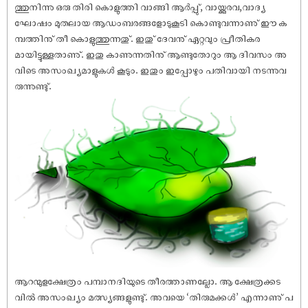
ത്തുനിന്നു ഒരു തിരി കൊളുത്തി വാങ്ങി ആർപ്പു്, വായ്ക്കുരവ,വാദ്യ
ഘോ‌ഷം മുതലായ ആഡംബരങ്ങളോടുകൂടി കൊണ്ടുവന്നാണു് ഈ ക
മ്പത്തിനു് തീ കൊളുത്തുന്നതു്. ഇതു് ദേവനു് ഏറ്റവും പ്രീതികര
മായിട്ടുള്ളതാണു്. ഇതു കാണുന്നതിനു് ആണ്ടുതോറും ആ ദിവസം അ
വിടെ അസംഖ്യമാളുകൾ കൂടും. ഇതും ഇപ്പോഴും പതിവായി നടന്നുവ
രുന്നുണ്ടു്.
ആറന്മുളക്ഷേത്രം പമ്പാനദിയുടെ തീരത്താണല്ലോ. ആ ക്ഷേത്രക്കട
വിൽ അസംഖ്യം മത്സ്യങ്ങളുണ്ടു്. അവയെ ‘തിരുമക്കൾ’ എന്നാണു് പ