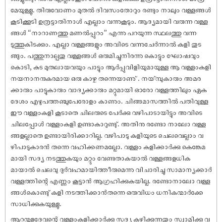
മേയുള്ളു. തിരുവോണം മുതൽ ദിവസംതോറും രണ്ടും നാലും വള്ളങ്ങൾ
കൂടിക്കൂടി ഉത്രട്ടാതിനാൾ എല്ലാം വന്നുകൂടും. ആദ്യമായി വരുന്ന വള്ള
ങ്ങൾ “നാറാണത്തു മണൽപ്പുറം” എന്നു പറയുന്ന സ്ഥലത്തു വന്ന
ടുത്തുകിടക്കും. എല്ലാ വള്ളങ്ങളും അവിടെ വന്നുചേർന്നാൽ കളി തുട
ങ്ങും. പത്തുനാല്പതു വള്ളങ്ങൾ ഒരുമിച്ചുനിരന്നു കൊട്ടും ഘോ‌ഷവും
കൊടി, കുട മുതലായവയും പാട്ടും ആർപ്പുവിളിയുമായുള്ള ആ വള്ളംകളി
നയനാനന്ദകരമായ ഒരു കാഴ്ച തന്നെയാണു് . നയ്‌‌മ്പുകാരും അമര
ക്കാരും പാട്ടുകാരും വാദ്യക്കാരും മറ്റുമായി ഓരോ വള്ളത്തിലും ഏക
ദേശം എഴുപത്തഞ്ചുപേരോളം കാണും. ചിങ്ങമാസത്തിൽ പതിവുള്ള
ഈ വള്ളംകളി കൂടാതെ ചിലരുടെ പേർക്കു വഴിപാടായിട്ടും അവിടെ
ചിലപ്പോൾ വള്ളംകളി ഉണ്ടാകാറുണ്ടു്. അതിനു രണ്ടോ നാലോ വള്ള
ങ്ങളല്ലാതെ ഉണ്ടായിരിക്കാറില്ല. വഴിപാടു കളിയുടെ ചെലവെല്ലാം വ
ഴിപാടുകാരൻ തന്നെ വഹിക്കണമല്ലോ. വള്ളം കളിക്കാർക്കു കെങ്കേമ
മായി സദ്യ നടത്തുകയും മറ്റും വേണ്ടതാകയാൽ വള്ളങ്ങളധിക
മായാൽ ചെലവു ദുർവഹമായിത്തീരുമെന്നു വിചാരിച്ചു സാമാന്യക്കാർ
വള്ളത്തിന്റെ എണ്ണം കൂട്ടാൻ ആഗ്രഹിക്കുകയില്ല. രണ്ടോനാലോ വള്ള
ങ്ങൾകൊണ്ടു് കളി നടത്തിക്കാൻതന്നെ ഒരുവിധം ധനികന്മാർക്കേ
സാധിക്കുകയുള്ളു.
ആറന്മുളദേവന്റെ വള്ളംകളിക്കാർക്കു സദ്യ കഴിക്കുന്നതും സ്വാമിക്കു വ