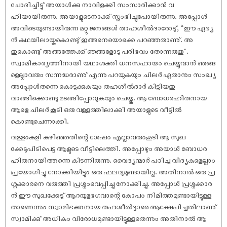
ചോദിച്ചിട്ടു് അയാൾക്കു നാവിളക്കി സംസാരിക്കാൻ വ
ഹിയായിരുന്നു. അയാളുടെനാക്കു് സ്തംഭിച്ചുപോയിരുന്നു. അപ്പോൾ
അവിടെയുണ്ടായിരുന്ന മറ്റു ജനങ്ങൾ താഹശീൽദാരോടു്, “ഈ ഏഭ്യ
ൻ കഥയിലായ്കകൊണ്ടു് ഇങ്ങനെയൊക്കെ പറഞ്ഞതാണു്. അ
തുകൊണ്ടു് അങ്ങത്തേക്കു് ഞങ്ങളോടു പരിഭവം തോന്നരുതു് .
സ്വാമികാര്യത്തിനായി യഥാശക്തി ധനസഹായം ചെയ്യുവാൻ ഞങ്ങ
ളെല്ലാവരും സന്നദ്ധരാണു് എന്നു പറയുകയും ചിലർ ഏതാനും സംഖ്യ
അപ്പോൾതന്നെ കൊടുക്കുകയും തഹശീൽദാർ കിട്ടിയതു
വാങ്ങിക്കൊണ്ടു മടങ്ങിപ്പോവുകയും ചെയ്തു. ആ ബോധരഹിതനായ
ആളെ ചിലർ കൂടി ഒരു വള്ളത്തിലാക്കി അയാളുടെ വീട്ടിൽ
കൊണ്ടുചെന്നാക്കി.
വള്ളംകളി കഴിഞ്ഞതിന്റെ ശേ‌ഷം എല്ലാവരുംകൂടി ആ സുഖ
ക്കേടുപിടിപെട്ട ആളുടെ വീട്ടിലെത്തി. അപ്പോഴും അയാൾ ബോധര
ഹിതനായിത്തന്നെ കിടന്നിരുന്നു. വൈദ്യന്മാർ പഠിച്ച വിദ്യകളെല്ലാം
പ്രയോഗിച്ചു നോക്കിയിട്ടും ഒരു ഫലവുമുണ്ടായില്ല. അതിനാൽ ഒരു പ്ര
ശ്നക്കാരനെ വരുത്തി പ്രശ്നംവെപ്പിച്ചു നോക്കിച്ചു. അപ്പോൾ പ്രശ്നക്കാര
ൻ ഈ സുഖക്കേടു് ആറന്മുളഭഗവാന്റെ കോപം നിമിത്തമുണ്ടായിട്ടുള്ള
താണെന്നും സ്വാമിഭക്തനായ തഹശീൽദ്ദാരെ ആക്ഷേപിച്ചതിലാണു്
സ്വാമിക്കു് അധികം വിരോധമുണ്ടായിട്ടുള്ളതെന്നും അതിനാൽ ആ