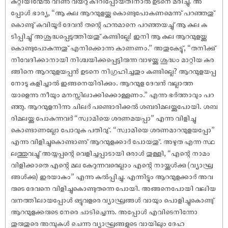
കുറ്റിയിന്മേൽ വീണു വയറു കീറിപ്പോയതിനാൽ ഉടനെ മരിച്ചു. അ
പ്പോൾ ഭാര്യ, “ആ കുല ആറന്മുളയ്ക്കു കൊണ്ടുപോകണമെന്നു് പറഞ്ഞതു്
കൊണ്ടു് കവിയൂർ ദേവൻ തന്റെ ഹനുമാനെ പറഞ്ഞയച്ചു് ആ കുല ക
ടിപ്പിച്ചു് അശുദ്ധപ്പെടുത്തിയതു് കണ്ടില്ലേ! ഇനി ആ കുല ആറന്മുളയ്ക്കു
കൊണ്ടുപോകുന്നതു് എനിക്കൊന്നു കാണണം.” അതുകേട്ടു്, “തനിക്കു്
നിവേദിക്കാനായി നിശ്ചയിക്കപ്പെട്ടിരുന്ന വാഴയ്ക്കു ശുദ്ധം മാറ്റിയ കുര
ങ്ങിനെ ആറന്മുളയപ്പൻ ഉടനെ നിഗ്രഹിച്ചതും കണ്ടില്ലെ? ആറന്മുളയപ്പ
നോടു കളിച്ചാൽ ഇങ്ങനെയിരിക്കും. ആറന്മുള ദേവൻ വല്ലാത്ത
യാളെന്നു നീയും മനസ്സിലാക്കിക്കൊള്ളണം.” എന്നു ഭർത്താവും പറ
ഞ്ഞു. ആറന്മുളനിന്നു ചിലർ പണ്ടൊരിക്കൽ ശബരിമലയ്ക്കുപോയി. ശബ
രിമലയ്ക്കു പോകുന്നവർ “സ്വാമിയെ ശരണമയപ്പാ” എന്നു വിളിച്ചു
കൊണ്ടാണല്ലോ പോവുക പതിവു്. “സ്വാമിയെ ശരണമാറന്മുളയപ്പോ”
എന്നു വിളിച്ചുകൊണ്ടാണു് ആറന്മുളക്കാർ പോയതു്. അഴുത എന്ന സ്ഥ
ലത്തുവച്ചു് അയ്യപ്പന്റെ വെളിച്ചപ്പാടായി ഒരാൾ തുള്ളി, “എന്റെ നാമം
വിളിക്കാതെ എന്റെ മല കേറുന്നവരെല്ലാം എന്റെ നായ്ക്കൾക്കു (വ്യാഘ്ര
ങ്ങൾക്കു) ഇരയാകും” എന്നു കൽപ്പിച്ചു. എന്നിട്ടും ആറന്മുളക്കാർ അവ
രുടെ ദേവനെ വിളിച്ചുകൊണ്ടുതന്നെ പോയി. അങ്ങനെപോയി വലിയ
വനത്തിലായപ്പോൾ ഒട്ടുവളരെ വ്യാഘ്രങ്ങൾ വായും പൊളിച്ചുകൊണ്ടു്
ആറന്മുളക്കരുടെ നേരെ ചാടിച്ചെന്നു. അപ്പോൾ എവിടെനിന്നോ
തുരുതുരെ അമ്പുകൾ ചെന്നു വ്യാഘ്രങ്ങളുടെ വായിലും ദേഹ