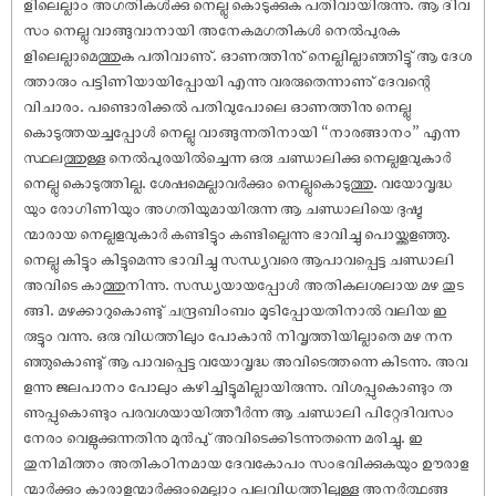
ളിലെല്ലാം അഗതികൾക്കു നെല്ലു കൊടുക്കുക പതിവായിരുന്നു. ആ ദിവ
സം നെല്ലു വാങ്ങുവാനായി അനേകമഗതികൾ നെൽപുരക
ളിലെല്ലാമെത്തുക പതിവാണു്. ഓണത്തിനു് നെല്ലില്ലാഞ്ഞിട്ടു് ആ ദേശ
ത്താരും പട്ടിണിയായിപ്പോയി എന്നു വരരുതെന്നാണു് ദേവന്റെ
വിചാരം. പണ്ടൊരിക്കൽ പതിവുപോലെ ഓണത്തിനു നെല്ലു
കൊടുത്തയച്ചപ്പോൾ നെല്ലു വാങ്ങുന്നതിനായി “നാരങ്ങാനം” എന്ന
സ്ഥലത്തുള്ള നെൽപുരയിൽച്ചെന്ന ഒരു ചണ്ഡാലിക്കു നെല്ലളവുകാർ
നെല്ലു കൊടുത്തില്ല. ശേ‌ഷമെല്ലാവർക്കും നെല്ലുകൊടുത്തു. വയോവൃദ്ധ
യും രോഗിണിയും അഗതിയുമായിരുന്ന ആ ചണ്ഡാലിയെ ദുഷ്ട
ന്മാരായ നെല്ലളവുകാർ കണ്ടിട്ടും കണ്ടില്ലെന്നു ഭാവിച്ചു പൊയ്ക്കളഞ്ഞു.
നെല്ലു കിട്ടും കിട്ടുമെന്നു ഭാവിച്ചു സന്ധ്യവരെ ആപാവപ്പെട്ട ചണ്ഡാലി
അവിടെ കാത്തുനിന്നു. സന്ധ്യയായപ്പോൾ അതികലശലായ മഴ തുട
ങ്ങി. മഴക്കാറുകൊണ്ടു് ചന്ദ്രബിംബം മൂടിപ്പോയതിനാൽ വലിയ ഇ
രുട്ടും വന്നു. ഒരു വിധത്തിലും പോകാൻ നിവൃത്തിയില്ലാതെ മഴ നന
ഞ്ഞുകൊണ്ടു് ആ പാവപ്പെട്ട വയോവൃദ്ധ അവിടെത്തന്നെ കിടന്നു. അവ
ളന്നു ജലപാനം പോലും കഴിച്ചിട്ടുമില്ലായിരുന്നു. വിശപ്പുകൊണ്ടും ത
ണുപ്പുകൊണ്ടും പരവശയായിത്തീർന്ന ആ ചണ്ഡാലി പിറ്റേദിവസം
നേരം വെളുക്കുന്നതിനു മുൻപു് അവിടെക്കിടന്നുതന്നെ മരിച്ചു. ഇ
തുനിമിത്തം അതികഠിനമായ ദേവകോപം സംഭവിക്കുകയും ഊരാള
ന്മാർക്കും കാരാളന്മാർക്കുംമെല്ലാം പലവിധത്തിലുള്ള അനർത്ഥങ്ങ