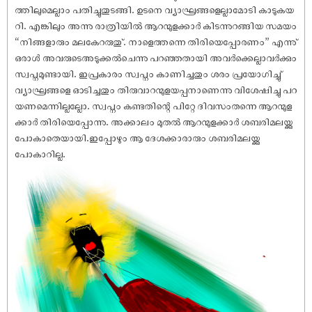
ത്തിലുമെല്ലാം പതിച്ചുതുടങ്ങി. ഉടനെ വ്യാഘ്രങ്ങളെല്ലാമോടി കാടുകയ
റി. എങ്കിലും അന്നു രാത്രിയിൽ ആറന്മുളക്കാർ കിടന്നുറങ്ങിയ സമയം
“നിങ്ങളാരും മലകേറരുതു്. നാളെത്തന്നെ തിരിയെപ്പോരണം” എന്നു്
ഒരാൾ അവരുടെഅടുക്കൽചെന്നു പറഞ്ഞതായി അവർക്കെല്ലാവർക്കും
സ്വപ്നമുണ്ടായി. ഇപ്രകാരം സ്വപ്നം കാണിച്ചതും ശരം പ്രയോഗിച്ചു്
വ്യാഘ്രങ്ങളെ ഓടിച്ചതും തിരുവാറന്മുളയപ്പനാണെന്നു വിശേ‌ഷിച്ചു പറ
യണമെന്നില്ലല്ലോ. സ്വപ്നം കണ്ടതിന്റെ പിറ്റേ ദിവസംതന്നെ ആറന്മുള
ക്കാർ തിരിയെപ്പോന്നു. അക്കാലം മുതൽ ആറന്മുളക്കാർ ശബരിമലയ്ക്കു
പോകാതെയായി.ഇപ്പോഴും ആ ദേശക്കാരാരും ശബരിമലയ്ക്കു
പോകാറില്ല.