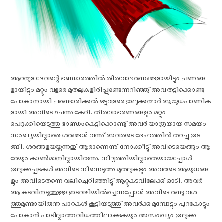
ആറന്മുള ദേവന്റെ ഭണ്ഡാരത്തിൽ തിരുവാഭരണങ്ങളായിട്ടും പണങ്ങ
ളായിട്ടും മറ്റും വളരെ മുതലുകളിരിപ്പുണ്ടെന്നറിഞ്ഞു് അവ തട്ടിക്കൊണ്ടു
പോകാനായി പണ്ടൊരിക്കൽ ഒട്ടുവളരെ തുലുക്കന്മാർ ആയുധപാണിക
ളായി അവിടെ ചെന്നു കേറി. തിരുവാഭരണങ്ങളും മറ്റും
പെറുക്കിയെടുത്തു ഭാണ്ഡംകെട്ടിക്കൊണ്ടു് അവർ യാത്രയായ സമയം
സംഖ്യയില്ലാതെ ശരങ്ങൾ വന്നു് അവരുടെ ദേഹത്തിൽ തറച്ചു തുട
ങ്ങി. ശരങ്ങളയയ്ക്കുന്നതു് ആരാണെന്നു് നോക്കീട്ടു് അവിടെയെങ്ങും ആ
രേയും കാൺമാനില്ലായിരുന്നു. നിവൃത്തിയില്ലാതെയായപ്പോൾ
തുലുക്കപ്പടകൾ അവിടെ നിന്നെടുത്ത മുതലുകളും അവരുടെ ആയുധങ്ങ
ളും അവിടെതന്നെ വലിച്ചെറിഞ്ഞിട്ടു് ആറ്റുകടവിലേക്കു് ഓടി. അവർ
ആ കടവിനടുത്തുള്ള ഇടവഴിയിൽച്ചെന്നപ്പോൾ അവിടെ രണ്ടു വശ
ത്തുമുണ്ടായിരുന്ന പാറകൾ കൂട്ടിയടുത്തു് അവർക്കു മുമ്പോട്ടും പുറകോട്ടും
പോകാൻ പാടില്ലാത്തവിധത്തിലാക്കുകയും അസംഖ്യം തുലുക്ക