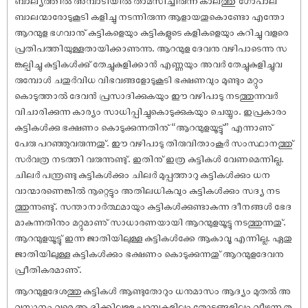
ബാലന്മാരോടുകൂടി കളിച്ചു നടന്നിരുന്ന ആളായതുകൊണ്ടോ എന്തോ
ആറന്മുള ഭഗവാനു് കുട്ടികളെയും കുട്ടികളുടെ കളികളെയും കുറിച്ചു വളരെ
പ്രതിപത്തിയുള്ളതായിക്കാണുന്നു. ആറന്മുള ദേവനു വഴിപാടെന്നു സ
ങ്കല്പിച്ചു കുട്ടികൾക്കു് തേച്ചുകുളിക്കാൻ എണ്ണയും അവർ തേച്ചുകുളിച്ചുവ
രുമ്പോൾ ചതുർവിധ വിഭവങ്ങളോടുകൂടി ഭക്ഷണവും മുണ്ടും മറ്റും
കൊടുത്താൽ ദേവൻ പ്രസാദിക്കുകയും ഈ വഴിപാടു നടത്തുന്നവർ
വിചാരിക്കുന്ന കാര്യം സാധിപ്പിച്ചുകൊടുക്കുകയും ചെയ്യും. ഇപ്രകാരം
കുട്ടികൾക്കു ഭക്ഷണം കൊടുക്കുന്നതിനു് “ആറന്മുളയൂട്ടു്” എന്നാണു്
പേരു പറഞ്ഞുവരുന്നതു്. ഈ വഴിപാടു തിരുവിതാംകൂർ സംസ്ഥാനത്തു്
സർവത്ര നടത്തി വരുന്നുണ്ടു്. ഇതിനു് ഇത്ര കുട്ടികൾ വേണമെന്നില്ല.
ചിലർ പന്ത്രണ്ടു കുട്ടികൾക്കും ചിലർ മുപ്പത്താറു കുട്ടികൾക്കും ധന
വാന്മാരണെങ്കിൽ നൂറ്റെട്ടും അതിലധികവും കുട്ടികൾക്കും സദ്യ നട
ത്തുന്നുണ്ടു്. സന്താനാർത്ഥമായും കുട്ടികൾക്കുണ്ടാകുന്ന ദീനങ്ങൾ ഭേദ
മാകുന്നതിനും മറ്റുമാണു് സാധാരണയായി ആറന്മുളയൂട്ടു നടത്തുന്നതു്.
ആറന്മുളയൂട്ടു് ഇന്ന ജാതിയിലുള്ള കുട്ടികൾക്കേ ആകാവൂ എന്നില്ല. ഏതു
ജാതിയിലുള്ള കുട്ടികൾക്കും ഭക്ഷണം കൊടുക്കുന്നതു് ആറന്മുളദേവനു
പ്രീതികരമാണു്.
ആറന്മുളദേശത്തു കുട്ടികൾ ആണ്ടുതോറും ധനുമാസം ആദ്യം മുതൽ അ
വസാനം വരെ ആ ദിക്കിലുളള പറമ്പുകളിലും തോട്ടങ്ങളിലും വീഴുന്ന ത