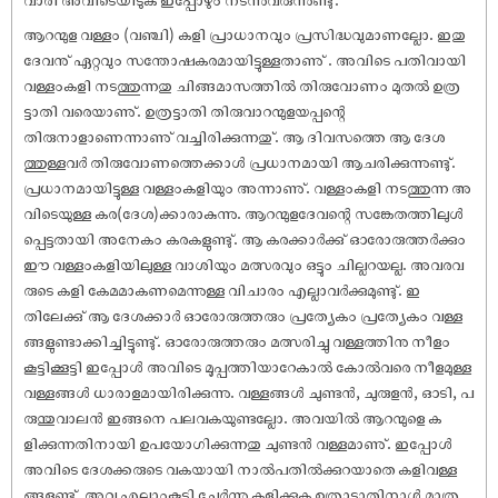
ആറന്മുള വള്ളം (വഞ്ചി) കളി പ്രാധാനവും പ്രസിദ്ധവുമാണല്ലോ. ഇതു
ദേവനു് ഏറ്റവും സന്തോ‌ഷകരമായിട്ടുള്ളതാണു് . അവിടെ പതിവായി
വള്ളംകളി നടത്തുന്നതു ചിങ്ങമാസത്തിൽ തിരുവോണം മുതൽ ഉത്ര
ട്ടാതി വരെയാണു്. ഉത്രട്ടാതി തിരുവാറന്മുളയപ്പന്റെ
തിരുനാളാണെന്നാണു് വച്ചിരിക്കുന്നതു്. ആ ദിവസത്തെ ആ ദേശ
ത്തുള്ളവർ തിരുവോണത്തെക്കാൾ പ്രധാനമായി ആചരിക്കുന്നുണ്ടു്.
പ്രധാനമായിട്ടുള്ള വള്ളംകളിയും അന്നാണു്. വള്ളംകളി നടത്തുന്ന അ
വിടെയുള്ള കര(ദേശ)ക്കാരാകുന്നു. ആറന്മുളദേവന്റെ സങ്കേതത്തിലുൾ
പ്പെട്ടതായി അനേകം കരകളുണ്ടു്. ആ കരക്കാർക്കു് ഓരോരുത്തർക്കും
ഈ വള്ളംകളിയിലുള്ള വാശിയും മത്സരവും ഒട്ടും ചില്ലറയല്ല. അവരവ
രുടെ കളി കേമമാകണമെന്നുള്ള വിചാരം എല്ലാവർക്കുമുണ്ടു്. ഇ
തിലേക്കു് ആ ദേശക്കാർ ഓരോരുത്തരും പ്രത്യേകം പ്രത്യേകം വള്ള
ങ്ങളുണ്ടാക്കിച്ചിട്ടുണ്ടു്. ഓരോരുത്തരും മത്സരിച്ചു വള്ളത്തിനു നീളം
കൂട്ടിക്കൂട്ടി ഇപ്പോൾ അവിടെ മൂപ്പത്തിയാറേകാൽ കോൽവരെ നീളമുള്ള
വള്ളങ്ങൾ ധാരാളമായിരിക്കുന്നു. വള്ളങ്ങൾ ചുണ്ടൻ, ചുരുളൻ, ഓടി, പ
രുന്തുവാലൻ ഇങ്ങനെ പലവകയുണ്ടല്ലോ. അവയിൽ ആറന്മുളെ ക
ളിക്കുന്നതിനായി ഉപയോഗിക്കുന്നതു ചുണ്ടൻ വള്ളമാണു്. ഇപ്പോൾ
അവിടെ ദേശക്കരുടെ വകയായി നാൽപതിൽക്കുറയാതെ കളിവള്ള
ങ്ങളുണ്ടു്. അവ എല്ലാംകൂടി ചേർന്നു കളിക്കുക ഉത്രാട്ടാതിനാൾ മാത്ര