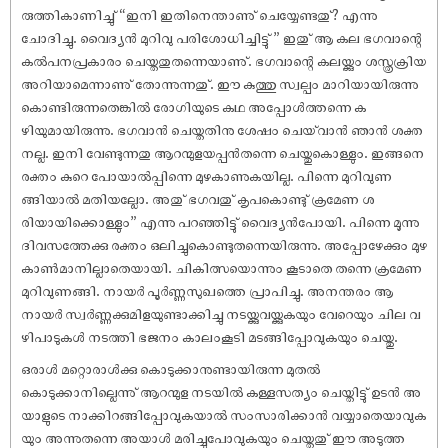
രുത്തികാണിച്ചു് “ഇനി ഇതിനെന്താണു് ചെയ്യേണ്ടതു്? എന്നു
ചോദിച്ചു. വൈദ്യൻ മുറിവു പരിശോധിച്ചിട്ടു് ” ഇതു് ആ കല ഭഗവാന്റെ
കൽപനപ്രകാരം ചെയ്തതുതന്നെയാണു്. ഭഗവാന്റെ കലയ്ക്കും ശസ്ത്രക്രിയ
അറിയാമെന്നാണു് തോന്നുന്നതു്. ഈ കുത്തു സ്വല്പം മാറിയായിരുന്നു
കൊണ്ടിരുന്നതെങ്കിൽ രോഗിയുടെ കഥ അപ്പോൾത്തന്നെ ക
ഴിയുമായിരുന്നു. ഭഗവാൻ ചെയ്തതിനു ശേ‌ഷം ചെയ്‌‌വാൻ ഞാൻ ശക്ത
നല്ല. ഇനി വേണ്ടുന്നതു ആറന്മുളയപ്പൻതന്നെ ചെയ്തുകൊള്ളും. ഇങ്ങനെ
രക്തം കുറെ പോയാൽപ്പിന്നെ മുഴകാണുകയില്ല. പിന്നെ മുറിവുണ
ങ്ങിയാൽ മതിയല്ലോ. അതു് ഭഗവതു് കൃപകൊണ്ടു് ക്രമേണ ശ
രിയായിക്കൊള്ളും” എന്നു പറഞ്ഞിട്ടു് വൈദ്യൻപോയി. പിന്നെ മൂന്നു
ദിവസത്തേക്കു രക്തം ഒലിച്ചുകൊണ്ടുതന്നെയിരുന്നു. അപ്പോഴേക്കും മുഴ
കാൺമാനില്ലാതെയായി. ചികിത്സയൊന്നും കൂടാതെ തന്നെ ക്രമേണ
മുറിവുണങ്ങി. നായർ പൂർണ്ണസുഖത്തെ പ്രാപിച്ചു. അനന്തരം ആ
നായർ സ്വർണ്ണക്കുമിളയുണ്ടാക്കിച്ചു നടയ്ക്കുവയ്ക്കുകയും വേറെയും ചില വ
ഴിപാടുകൾ നടത്തി ഭജനം കാലംകൂടി മടങ്ങിപ്പോവുകയും ചെയ്തു.
ഒരാൾ മറ്റൊരാൾക്കു കൊടുക്കാനുണ്ടായിരുന്ന മുതൽ
കൊടുക്കാനില്ലെന്നു് ആറന്മുള നടയിൽ കള്ളസത്യം ചെയ്തിട്ടു് ഉടൻ അ
യാളുടെ നാക്കിറങ്ങിപ്പോവുകയാൽ സംസാരിക്കാൻ വയ്യാതെയാവുക
യും അന്നുതന്നെ അയാൾ മരിച്ചുപോവുകയും ചെയ്തതു് ഈ അടുത്ത