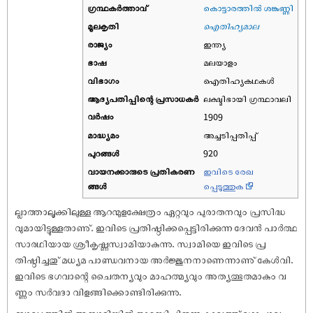
ഗ്രന്ഥകർത്താവ്
കൊട്ടാരത്തിൽ ശങ്കുണ്ണി
മൂലകൃതി
ഐതിഹ്യമാല
രാജ്യം
ഇന്ത്യ
ഭാഷ
മലയാളം
വിഭാഗം
ഐതിഹ്യകഥകൾ
ആദ്യപതിപ്പിന്റെ പ്രസാധകര്‍
ലക്ഷ്മിഭായി ഗ്രന്ഥാവലി
വര്‍ഷം
1909
മാദ്ധ്യമം
അച്ചടിപ്പതിപ്പ്
പുറങ്ങള്‍
920
വായനക്കാരുടെ പ്രതികരണ
ഇവിടെ രേഖ
ങ്ങള്‍
പ്പെടുത്തുക
ല്ലാത്താലൂക്കിലുള്ള ആറന്മുളക്ഷേത്രം ഏറ്റവും പുരാതനവും പ്രസിദ്ധ
വുമായിട്ടുള്ളതാണു്. ഇവിടെ പ്രതിഷ്ഠിക്കപ്പെട്ടിരിക്കുന്ന ദേവൻ പാർത്ഥ
സാരഥിയായ ശ്രീകൃ‌ഷ്ണസ്വാമിയാകുന്നു. സ്വാമിയെ ഇവിടെ പ്ര
തിഷ്ഠിച്ചതു് മധ്യമ പാണ്ഡവനായ അർജ്ജുനനാണെന്നാണു് കേൾവി.
ഇവിടെ ഭഗവാന്റെ ചൈതന്യവും മാഹത്മ്യവും അത്യത്ഭുതമാകും വ
ണ്ണം സർവദാ വിളങ്ങിക്കൊണ്ടിരിക്കുന്നു.
ബാല്യത്തിൽ അമ്പാടിയിൽ താമസിച്ചിരുന്ന കാലത്തു് ഗോപാല