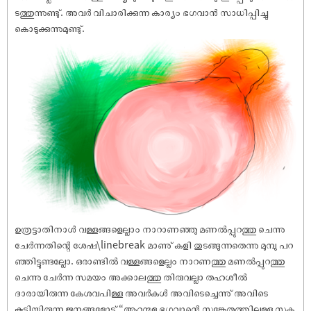
ടത്തുന്നുണ്ടു്. അവർ വിചാരിക്കുന്ന കാര്യം ഭഗവാൻ സാധിപ്പിച്ചു
കൊടുക്കുന്നുമുണ്ടു്.
ഉത്രട്ടാതിനാൾ വള്ളങ്ങളെല്ലാം നാറാണഞ്ഞു മണൽപ്പുറത്തു ചെന്നു
ചേർന്നതിന്റെ ശേ‌ഷ\linebreak മാണു് കളി തുടങ്ങുന്നതെന്നു മുമ്പു പറ
ഞ്ഞിട്ടുണ്ടല്ലോ. ഒരാണ്ടിൽ വള്ളങ്ങളെല്ലം നാറണത്തു മണൽപ്പുറത്തു
ചെന്നു ചേർന്ന സമയം അക്കാലത്തു തിരുവല്ലാ തഹശീൽ
ദാരായിരുന്ന കേശവപിള്ള അവർകൾ അവിടെച്ചെന്നു് അവിടെ
കൂടിയിരുന്ന ജനങ്ങളോടു് “ആറന്മുള ഭഗവാന്റെ സങ്കേതത്തിലുള്ള സക