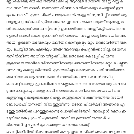
ണ്ണംകൊണ്ടു് ഒരു കുമിളയുണ്ടാക്കിച്ചു് ആറന്മുള ഭഗവാനു് നടയ്ക്കു വയ്ക്കുക
യും അവിടെ നാൽപത്തൊന്നു ദിവസം ഭജിക്കുകയും ചെയ്താൽ ഈ
മുഴ പോകും” എന്നു ചിലർ പറയുകയാൽ അതു വിശ്വസിച്ചു് നായർ ആ
റന്മുളെച്ചെന്നു് ഭക്തിപൂർവം ഭജനം തുടങ്ങി. അക്കാലത്തു് ആറന്മുള മ
തിൽക്കകത്തു് ഒരു കല (മാൻ ) ഉണ്ടായിരുന്നു. അതു് കുട്ടിയായിരുന്ന
പ്പോൾ ഒരാൾ കൊണ്ടുചെന്നു് വഴിപാടായി നടയ്ക്കു കെട്ടിയതായിരുന്നു.
അതു ക്രമേണ വളരുകയും വലിയ കൊമ്പുകളും മറ്റും ഉണ്ടായിത്തീരുക
യും ചെയ്തിരുന്നു. എങ്കിലും അതു് ആരെയും ഉപദ്രവിക്കാറില്ല. ദേവസ്വ
ത്തിൽനിന്നു അതിനു തീറ്റക്കു് ചിലതൊക്കെ കൊടുപ്പിച്ചിരുന്ന
തുകൂടാതെ അവിടെ ദർശനത്തിനായും ഭജനത്തിനായും മറ്റും ചെല്ലുന്ന
വരും ആ കലയ്ക്കു തിന്നാൻ എന്തെങ്കിലും കൊടുക്കുക പതിവായിരുന്നു.
ഒരു ദിവസം ആ ഭജനക്കാരൻ നായർ ഭഗവത്നാമങ്ങൾ ജപിച്ചു
കൊണ്ടു് ക്ഷേത്ര പ്രദക്ഷിണം ചെയ്തുകൊണ്ടിരുന്ന സമയം ആ കല അ
ടുത്തു ചെല്ലുകയും അതു ചാടി നായരുടെ നാഭിക്കു താഴെയായി ഒരു
കുത്തുവച്ചു കൊടുക്കുകയും ചെയ്തു. കുത്തുകൊണ്ട ക്ഷണത്തിൽ നായർ
ബോധരഹിതനായി നിലത്തുവീണു. ഉടനെ ചിലർകൂടി അയാളെ എ
ടുത്തു മതിൽക്കു പുറത്തുകൊണ്ടു പോയിക്കിടത്തി. അപ്പോൾ രക്തം ഇ
ടമുറിയാതെ പ്രവഹിച്ചുതുടങ്ങി. അവിടെ ഉണ്ടായിരുന്നവർ പ
രിശോധിച്ച പ്പോൾ മുഴ കലയുടെ കൊമ്പുകൊണ്ടു്
പൊട്ടിക്കീറിയിരിക്കുന്നതായി കണ്ടു. ഉടനെ ചിലർ ഒരു വൈദ്യനെ വ