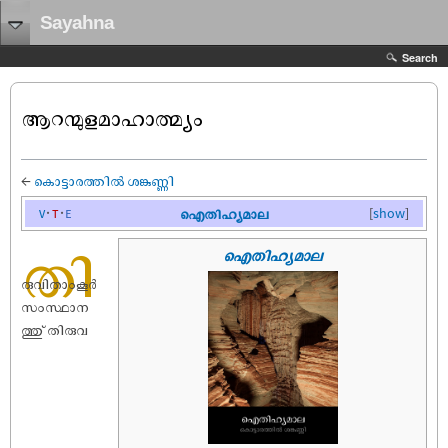
Sayahna
Search
ആറന്മുളമാഹാത്മ്യം
←
കൊട്ടാരത്തിൽ ശങ്കുണ്ണി
v
t
e
ഐതിഹ്യമാല
[
show
]
തി
ഐതിഹ്യമാല
രുവിതാംകൂർ
സംസ്ഥാന
ത്തു് തിരുവ