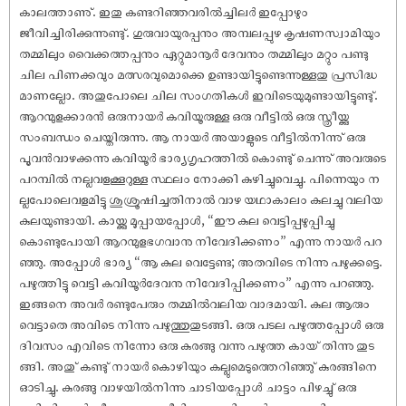
കാലത്താണു്. ഇതു കണ്ടറിഞ്ഞവരിൽച്ചിലർ ഇപ്പോഴും
ജീവിച്ചിരിക്കുന്നുണ്ടു്. ഗുരുവായുരപ്പനും അമ്പലപ്പുഴ കൃ‌ഷണസ്വാമിയും
തമ്മിലും വൈക്കത്തപ്പനും ഏറ്റുമാനൂർ ദേവനും തമ്മിലും മറ്റും പണ്ടു
ചില പിണക്കവും മത്സരവുമൊക്കെ ഉണ്ടായിട്ടുണ്ടെന്നുള്ളതു പ്രസിദ്ധ
മാണല്ലോ. അതുപോലെ ചില സംഗതികൾ ഇവിടെയുമുണ്ടായിട്ടുണ്ടു്.
ആറന്മുളക്കാരൻ ഒരുനായർ കവിയൂരുള്ള ഒരു വീട്ടിൽ ഒരു സ്ത്രീയ്ക്കു
സംബന്ധം ചെയ്തിരുന്നു. ആ നായർ അയാളുടെ വീട്ടിൽനിന്നു് ഒരു
പൂവൻവാഴക്കന്നു കവിയൂർ ഭാര്യഗൃഹത്തിൽ കൊണ്ടു് ചെന്നു് അവരുടെ
പറമ്പിൽ നല്ലവളക്കൂറുള്ള സ്ഥലം നോക്കി കുഴിച്ചുവെച്ചു. പിന്നെയും ന
ല്ലപോലെവളമിട്ടു ശുശ്രൂ‌ഷിച്ചതിനാൽ വാഴ യഥാകാലം കുലച്ചു വലിയ
കുലയുണ്ടായി. കായ്ക്കു മൂപ്പായപ്പോൾ, “ഈ കുല വെട്ടിപ്പഴുപ്പിച്ചു
കൊണ്ടുപോയി ആറന്മുളഭഗവാനു നിവേദിക്കണം” എന്നു നായർ പറ
ഞ്ഞു. അപ്പോൾ ഭാര്യ “ആ കുല വെട്ടേണ്ട; അതവിടെ നിന്നു പഴുക്കട്ടെ.
പഴുത്തിട്ടു വെട്ടി കവിയൂർദേവനു നിവേദിപ്പിക്കണം” എന്നു പറഞ്ഞു.
ഇങ്ങനെ അവർ രണ്ടുപേരും തമ്മിൽവലിയ വാദമായി. കുല ആരും
വെട്ടാതെ അവിടെ നിന്നു പഴുത്തുതുടങ്ങി. ഒരു പടല പഴുത്തപ്പോൾ ഒരു
ദിവസം എവിടെ നിന്നോ ഒരു കുരങ്ങു വന്നു പഴുത്ത കായ് തിന്നു തുട
ങ്ങി. അതു് കണ്ടു് നായർ കൊഴിയും കല്ലുമെടുത്തെറിഞ്ഞു് കുരങ്ങിനെ
ഓടിച്ചു. കുരങ്ങു വാഴയിൽനിന്നു ചാടിയപ്പോൾ ചാട്ടം പിഴച്ചു് ഒരു