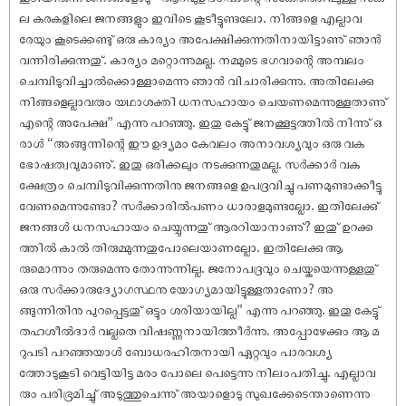
ല കരകളിലെ ജനങ്ങളും ഇവിടെ കൂടീട്ടുണ്ടലോ. നിങ്ങളെ എല്ലാവ
രേയും കൂടെക്കണ്ടു് ഒരു കാര്യം അപേക്ഷിക്കുന്നതിനായിട്ടാണു് ഞാൻ
വന്നിരിക്കുന്നതു്. കാര്യം മറ്റൊന്നുമല്ല. നമ്മുടെ ഭഗവാന്റെ അമ്പലം
ചെമ്പിടുവിച്ചാൽക്കൊള്ളാമെന്നു ഞാൻ വിചാരിക്കുന്നു. അതിലേക്കു
നിങ്ങളെല്ലാവരും യഥാശക്തി ധനസഹായം ചെയണമെന്നുള്ളതാണു്
എന്റെ അപേക്ഷ” എന്നു പറഞ്ഞു. ഇതു കേട്ടു് ജനക്കൂട്ടത്തിൽ നിന്നു് ഒ
രാൾ “അങ്ങുന്നിന്റെ ഈ ഉദ്യമം കേവലം അനാവശ്യവും ഒരു വക
ഭോ‌ഷത്വവുമാണു്. ഇതു ഒരിക്കലും നടക്കുന്നതുമല്ല. സർക്കാർ വക
ക്ഷേത്രം ചെമ്പിടുവിക്കുന്നതിനു ജനങ്ങളെ ഉപദ്രവിച്ചു പണമുണ്ടാക്കീട്ടു
വേണമെന്നുണ്ടോ? സർക്കാരിൽപണം ധാരാളമുണ്ടല്ലോ. ഇതിലേക്കു്
ജനങ്ങൾ ധനസഹായം ചെയ്യുന്നതു് ആരറിയാനാണു്? ഇതു് ഉറക്ക
ത്തിൽ കാൽ തിരുമ്മുന്നതുപോലെയാണല്ലോ. ഇതിലേക്കു ആ
രുമൊന്നും തരുമെന്നു തോന്നുന്നില്ല. ജനോപദ്രവും ചെയ്കയെന്നുള്ളതു്
ഒരു സർക്കാരുദ്യോഗസ്ഥനു യോഗ്യമായിട്ടുള്ളതാണോ? അ
ങ്ങുന്നിതിനു പുറപ്പെട്ടതു് ഒട്ടും ശരിയായില്ല” എന്നു പറഞ്ഞു. ഇതു കേട്ടു്
തഹശീൽദാർ വല്ലതെ വി‌ഷണ്ണനായിത്തീർന്നു. അപ്പോഴേക്കും ആ മ
റുപടി പറഞ്ഞയാൾ ബോധരഹിതനായി ഏറ്റവും പാരവശ്യ
ത്തോടുകൂടി വെട്ടിയിട്ട മരം പോലെ പെട്ടെന്നു നിലംപതിച്ചു. എല്ലാവ
രും പരിഭ്രമിച്ചു് അടുത്തുചെന്നു് അയാളൊടു സുഖക്കേടെന്താണെന്നു