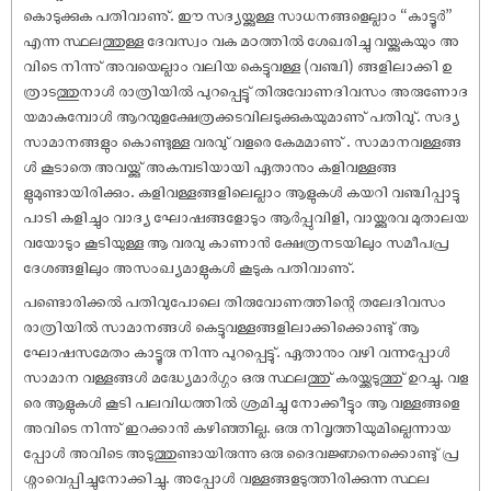
കൊടുക്കുക പതിവാണു്. ഈ സദ്യയ്ക്കുള്ള സാധനങ്ങളെല്ലാം “കാട്ടൂർ”
എന്ന സ്ഥലത്തുള്ള ദേവസ്വം വക മഠത്തിൽ ശേഖരിച്ചു വയ്ക്കുകയും അ
വിടെ നിന്നു് അവയെല്ലാം വലിയ കെട്ടുവള്ള (വഞ്ചി) ങ്ങളിലാക്കി ഉ
ത്രാടത്തുനാൾ രാത്രിയിൽ പുറപ്പെട്ടു് തിരുവോണദിവസം അരുണോദ
യമാകുമ്പോൾ ആറന്മുളക്ഷേത്രക്കടവിലടുക്കുകയുമാണു് പതിവു്. സദ്യ
സാമാനങ്ങളും കൊണ്ടുള്ള വരവു് വളരെ കേമമാണു് . സാമാനവള്ളങ്ങ
ൾ കൂടാതെ അവയ്ക്കു് അകമ്പടിയായി ഏതാനും കളിവള്ളങ്ങ
ളുമുണ്ടായിരിക്കും. കളിവള്ളങ്ങളിലെല്ലാം ആളുകൾ കയറി വഞ്ചിപ്പാട്ടു
പാടി കളിച്ചും വാദ്യ ഘോ‌ഷങ്ങളോടും ആർപ്പുവിളി, വായ്ക്കുരവ മുതാലയ
വയോടും കൂടിയുള്ള ആ വരവു കാണാൻ ക്ഷേത്രനടയിലും സമീപപ്ര
ദേശങ്ങളിലും അസംഖ്യമാളുകൾ കൂടുക പതിവാണു്.
പണ്ടൊരിക്കൽ പതിവുപോലെ തിരുവോണത്തിന്റെ തലേദിവസം
രാത്രിയിൽ സാമാനങ്ങൾ കെട്ടുവള്ളങ്ങളിലാക്കിക്കൊണ്ടു് ആ
ഘോ‌ഷസമേതം കാട്ടൂരു നിന്നു പുറപ്പെട്ടു്. ഏതാനും വഴി വന്നപ്പോൾ
സാമാന വള്ളങ്ങൾ മദ്ധ്യേമാർഗ്ഗം ഒരു സ്ഥലത്തു് കരയ്ക്കടുത്തു് ഉറച്ചു. വള
രെ ആളുകൾ കൂടി പലവിധത്തിൽ ശ്രമിച്ചു നോക്കീട്ടും ആ വള്ളങ്ങളെ
അവിടെ നിന്നു് ഇറക്കാൻ കഴിഞ്ഞില്ല. ഒരു നിവൃത്തിയുമില്ലെന്നായ
പ്പോൾ അവിടെ അടുത്തുണ്ടായിരുന്നു ഒരു ദൈവജ്ഞനെക്കൊണ്ടു് പ്ര
ശ്നംവെപ്പിച്ചുനോക്കിച്ചു. അപ്പോൾ വള്ളങ്ങളടുത്തിരിക്കുന്ന സ്ഥല