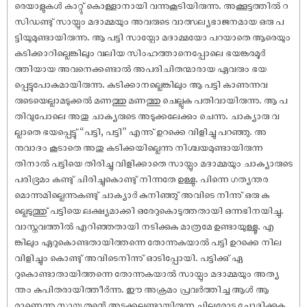
രെയാളുകൾ കാറ്റു് കൊള്ളാനായി വന്നുകൂടിയിരുന്നു. അക്കൂട്ടത്തിൽ റ
സിഡണ്ടു് സായ്പും മദാമ്മയും അവരുടെ വാത്സല്യഭാജനമായ ഒരു പ
ട്ടിയുമുണ്ടായിരുന്നു. ആ പട്ടി സായ്പോ മദാമ്മയോ പറയാതെ ആരെയും
കടിക്കാറില്ലെങ്കിലും വലിയ സിംഹത്താനെപ്പോലെ ഭയങ്കരമൂർ
ത്തിയായ അവനെക്കണ്ടാൽ അപരിചിതന്മാരായ ഏവരും ഭയ
പ്പെട്ടുപോകുമായിരുന്നു. കടിക്കാനല്ലെങ്കിലും ആ പട്ടി കാണുന്നവ
രുടെയെല്ലാമടുക്കൽ മണത്തു മണത്തു ചെല്ലുക പതിവായിരുന്നു. ആ പ
തിവുപോലെ അതു ചാക്യരുടെ അടുക്കലേക്കും ചെന്നു. ചാക്യാരു വ
ല്ലാതെ ഭയപ്പെട്ടു് “പട്ടി, പട്ടി” എന്നു് ഉറക്കെ വിളിച്ചു പറഞ്ഞു. അ
നുവാദം കൂടാതെ അതു കടിക്കയില്ലെന്നു നിശ്ചയമുണ്ടായിരുന്ന
തിനാൽ പട്ടിയെ തിരിച്ചു വിളിക്കാതെ സായ്പും മദാമ്മയും ചാക്യാരുടെ
പരിഭ്രമം കണ്ടു് ചിരിച്ചുകൊണ്ടു് നിന്നതേ ഉള്ളു. പിന്നെ ഗത്യന്തര
മൊന്നുമില്ലെന്നുകണ്ടു് ചാക്യാർ കുനിഞ്ഞു് അവിടെ നിന്നു് ഒരു ക
ല്ലെടുത്തു് പട്ടിയെ ലക്ഷ്യമാക്കി ഒരേറുകൊടുത്തതായി ഒന്നഭിനയിച്ചു.
വാസ്തവത്തിൽ എറിഞ്ഞതായി നടിക്കുക മാത്രമേ ഉണ്ടായുള്ളൂ. എ
ങ്കിലും ഏറുകൊണ്ടതായിത്തന്നെ തോന്നുകയാൽ പട്ടി ഉറക്കെ നില
വിളിച്ചും കൊണ്ടു് അവിടെനിന്നു് ഓടിപ്പോയി. പട്ടിക്കു് ഏ
റുകൊണ്ടാതായിത്തന്നെ തോന്നുകയാൽ സായ്പും മദാമ്മയും അത്യ
ന്തം കുപിതരായിത്തീർന്നു. ഈ അക്രമം പ്രവർത്തിച്ച ആൾ ആ
രാണെന്നു സായ്പു തന്റെ അടുക്കലുണ്ടായിരുന്ന ചിലരോടു ചോദിക്കുക