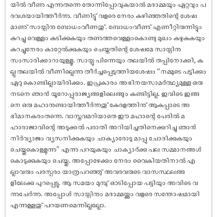
യിൽ വീണു എന്നുതന്നെ തോന്നിപ്പോവുകയാൽ മദാമ്മയും ഏറ്റവും പ
രവശയായിത്തീർന്നു. വീണിട്ടു് വളരെ നേരം കഴിഞ്ഞതിന്റെ ശേ‌ഷ
മാണു് സായ്പിനു ബോധംവീണതു്. ബോധംവീണു് എണീറ്റിരുന്നിട്ടും
കുറച്ചു വെള്ളം കുടിക്കുകയും തണുത്തവെള്ളംകൊണ്ടു മുഖം കഴുകുകയും
കുറച്ചുനേരം കാറ്റേൽക്കുകയും ചെയ്തതിന്റെ ശേ‌ഷമേ സായ്പിനു
സംസാരിക്കാറായുള്ളൂ. സായ്പു പിന്നെയും തലയിൽ തപ്പിനോക്കി, ക
ല്ലു തലയിൽ വീണില്ലെന്നു തീർച്ചപ്പെടുത്തിയശേ‌ഷം “നമ്മുടെ പട്ടിക്കും
ഏറു കൊണ്ടില്ലായിരിക്കും. ഇപ്രകാരം അഭിനയസാമർത്ഥ്യമുള്ള ഒരു
നടനെ ഞാൻ യൂറോപ്പുരാജ്യങ്ങളിലെങ്ങും കണ്ടിട്ടില്ല. ഇവിടെ ഇങ്ങ
നെ ഒരു മഹാനുണ്ടായിത്തീർന്നതു് കേരളത്തിനു് ആകപ്പാടെ അ
ഭിമാനകരംതന്നെ. വാസ്തവമറിയാതെ ഈ മഹാന്റെ പേരിൽ മ
ഹാരാജാവിന്റെ അടുക്കൽ പരാതി അറിയിച്ചതിനെക്കുറിച്ചു ഞാൻ
നിർവ്യാജം വ്യസനിക്കുകയും ചാക്യാരോടു മാപ്പു ചോദിക്കുകയും
ചെയ്തുകൊള്ളുന്നു” എന്നു പറയുകയും ചാക്യാർക്കു പല സമ്മാനങ്ങൾ
കൊടുക്കുകയും ചെയ്തു. അപ്പോഴേക്കും നേരം വൈകിയതിനാൽ എ
ല്ലാവരും പരസ്പരം യാത്രപറഞ്ഞു് അവരവരുടെ വാസസ്ഥലങ്ങ
ളിലേക്കു പുറപ്പെട്ടു. ആ സമയം മുമ്പു് ഓടിപ്പോയ പട്ടിയും അവിടെ വ
ന്നുചേർന്നു. അപ്പോൾ സായ്പിനും മദാമ്മയ്ക്കും വളരെ സന്തോ‌ഷമായി
എന്നുള്ളതു് പറയണമെന്നില്ലല്ലോ.