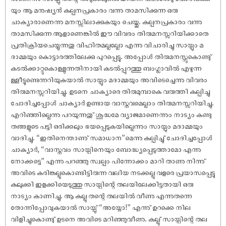
യും ആ മനു‌ഷ്യൻ കല്പനപ്രകാരം വന്നു താമസിക്കുന്ന ഒരു
ചാക്യാരാണെന്നു മനസ്സിലാക്കുകയും ചെയ്തു. കല്പനപ്രകാരം വന്നു
താമസിക്കുന്ന ആളാണെങ്കിൽ ഈ വിവരം തിരുമനസ്സറിയിക്കാതെ
പ്രതിക്രിയചെയ്യുന്നതു വിഹിതമല്ലല്ലോ എന്നു വിചാരിച്ചു സായ്പും മ
ദാമ്മയും കൊട്ടാരത്തിലേക്കു പുറപ്പെട്ടു. അപ്പോൾ തിരുമനസ്സുകൊണ്ടു്
കടൽക്കാറ്റുകൊള്ളുന്നതിനായി കടൽപ്പുറത്തു ബംഗ്ലാവിൽ എഴുന്ന
ള്ളീട്ടുണ്ടെന്നറിയുകയാൽ സായ്പും മദാമ്മയും അവിടെച്ചെന്നു വിവരം
തിരുമനസ്സറിയിച്ചു. ഉടനെ ചാക്യാരെ തിരുമുമ്പാകെ വരുത്തി കല്പിച്ചു
ചോദിച്ചപ്പോൾ ചാക്യാർ ഉണ്ടായ വാസ്തവമെല്ലാം തിരുമനസ്സറിയിച്ചു.
എറിഞ്ഞില്ലെന്നു പറയുന്നതു് ശുദ്ധമേ വ്യാജമാണെന്നും നാട്യം കണ്ടു
തങ്ങളുടെ പട്ടി ഒരിക്കലും ഭയപ്പെടുകയില്ലെന്നും സായ്പും മദാമ്മയും
വാദിച്ചു. “ഇതിനെന്താണു് സമാധാന”മെന്നു കല്പിച്ചു് ചോദിച്ചപ്പോൾ
ചാക്യാർ, “വാസ്തവം സായ്പിനെയും ബോദ്ധ്യപ്പെടുത്താമോ എന്നു
നോക്കട്ടെ” എന്നു പറഞ്ഞു സ്വല്പം പിന്നോക്കം മാറി താണു നിന്നു്
അവിടെ കരിങ്കല്ലുകൊണ്ടിട്ടിരുന്ന വലിയ നടക്കല്ലു വളരെ പ്രയാസപ്പെട്ടു
കുലുക്കി ഇളക്കിയെടുത്തു സായ്പിന്റെ തലയിലേക്കിട്ടതായി ഒരു
നാട്യം കാണിച്ചു. ആ കല്ലു തന്റെ തലയിൽ വീണു എന്നുതന്നെ
തോന്നിപ്പോവുകയാൽ സായ്പു് “അയ്യോ!” എന്നു് ഉറക്കെ നില
വിളിച്ചുകൊണ്ടു് ഉടനെ അവിടെ മറിഞ്ഞുവീണു. കല്ലു് സായ്പിന്റെ തല