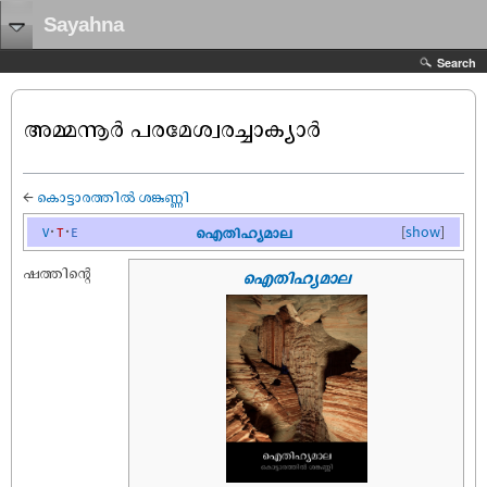
Sayahna
Search
അമ്മന്നൂർ പരമേശ്വരച്ചാക്യാർ
←
കൊട്ടാരത്തിൽ ശങ്കുണ്ണി
v
t
e
ഐതിഹ്യമാല
[
show
]
ഷത്തിന്റെ
ഐതിഹ്യമാല