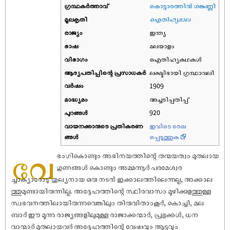
ഗ്രന്ഥകർത്താവ്
കൊട്ടാരത്തിൽ ശങ്കുണ്ണി
മൂലകൃതി
ഐതിഹ്യമാല
രാജ്യം
ഇന്ത്യ
ഭാഷ
മലയാളം
വിഭാഗം
ഐതിഹ്യകഥകൾ
ആദ്യപതിപ്പിന്റെ പ്രസാധകര്‍
ലക്ഷ്മിഭായി ഗ്രന്ഥാവലി
വര്‍ഷം
1909
മാദ്ധ്യമം
അച്ചടിപ്പതിപ്പ്
പുറങ്ങള്‍
920
വായനക്കാരുടെ പ്രതികരണ
ഇവിടെ രേഖ
ങ്ങള്‍
പ്പെടുത്തുക
വേ
ഭംഗികൊണ്ടും അഭിനയത്തിന്റെ തന്മയത്വം മുതലായ
ഗുണങ്ങൾ കൊണ്ടും അമ്മന്നൂർ പരമേശ്വര
ച്ചാക്യാരോടു് തുല്യനായ ഒരു നടൻ ഇക്കാലത്തിലെന്നല്ല, അക്കാല
ത്തുമുണ്ടായിരുന്നില്ല. അദ്ദേഹത്തിന്റെ സ്ഥിരവാസം മൂഴിക്കുളത്തുള്ള
സ്വഭവനത്തിലായിരുന്നുവെങ്കിലും തിരുവിതാംകൂർ, കൊച്ചി, മല
ബാർ ഈ മൂന്നു രാജ്യങ്ങളിലുമുള്ള രാജാക്കന്മാർ, പ്രഭുക്കൾ, ധന
വാന്മാർ മുതലായവർ അദ്ദേഹത്തിന്റെ വേ‌ഷവും ആട്ടവും