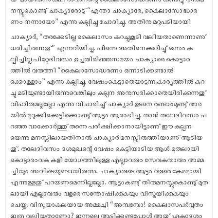
നസ്സുകൊണ്ടു് ചാക്യാരോടു് “എന്താ ചാക്യാരേ, കൈലാസോദ്ധാര
ണം നന്നായോ” എന്നു കല്പിച്ചു ചോദിച്ചു. അതിനു മറുപടിയായി
ചാക്യാർ, “തരക്കേടില്ല കൈലാസം കുറച്ചുകൂടി വലിയതാണെന്നാണു്
ധരിച്ചിരുന്നതു്” എന്നറിയിച്ചു. പിന്നെ അതിനെക്കുറിച്ചു് ഒന്നും ക
ല്പിച്ചില്ല പിറ്റേദിവസം ഉച്ചതിരിഞ്ഞസമയം ചാക്യാരെ കൊട്ടാര
ത്തിൽ വരുത്തി “കൈലാസോദ്ധരണം ഒന്നാടിക്കണ്ടാൽ
ക്കൊള്ളാം” എന്നു കല്പിച്ചു. വേ‌ഷംകെട്ടാതെയാടുന്ന കാര്യത്തിൽ കുറ
ച്ചു മടിയുണ്ടായിരുന്നുവെങ്കിലും കല്പന അനുസരിക്കാതെയിരിക്കുന്നതു്
വിഹിതമല്ലല്ലോ എന്നു വിചാരിച്ചു് ചാക്യാർ ഉടനെ രണ്ടാംമുണ്ടു് അര
യിൽ മുറുക്കിക്കെട്ടിക്കൊണ്ടു് ആട്ടം ആരംഭിച്ചു. താൻ തലേദിവസം പ
റഞ്ഞ വാക്കോർത്തു് തന്നെ പരീക്ഷിക്കാനായിട്ടാണു് ഈ കല്പന
യെന്നു മനസ്സിലായതിനാൽ ചാക്യാർ മനസ്സിരുത്തിയാണു് ആടിയ
തു്. തലേദിവസം ദശമുഖന്റെ വേ‌ഷം കെട്ടിയാടിയ ആൾ മുതലായി
കൊട്ടാരംവക കളി യോഗത്തിലുള്ള എല്ലാവരും സേവകന്മാരും അമ്മ
ച്ചിയും അവിടെയുണ്ടായിരുന്നു. ചാക്യാരുടെ ആട്ടം വളരെ കേമമായി
എന്നുള്ളതു് പറയണമെന്നില്ലല്ലോ. ആട്ടംകണ്ടു് തിരുമനസ്സുകൊണ്ടു് മുത
ലായി എല്ലാവരും വളരെ സന്തോ‌ഷിക്കുകയും വിസ്മയിക്കുകയും
ചെയ്തു. വിസ്മയാകുലയായ അമ്മച്ചി “അമ്പമ്പോ! കൈലാസപർവ്വതം
ഇത്ര വലിയതാണോ? ഇന്നലെ ആടിക്കണ്ടപ്പോൾ അതു് ഏകദേശം