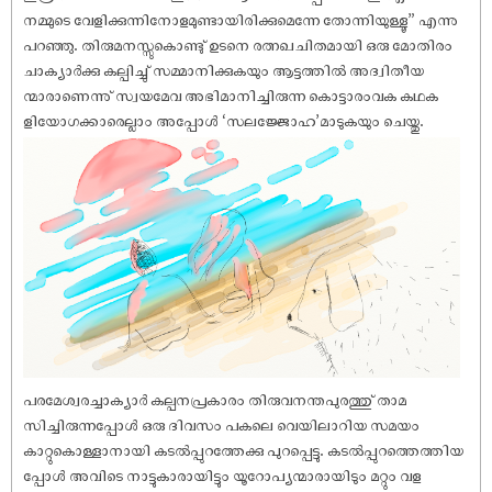
നമ്മുടെ വേളിക്കുന്നിനോളമുണ്ടായിരിക്കുമെന്നേ തോന്നിയുള്ളൂ” എന്നു
പറഞ്ഞു. തിരുമനസ്സുകൊണ്ടു് ഉടനെ രത്നഖചിതമായി ഒരു മോതിരം
ചാക്യാർക്കു കല്പിച്ചു് സമ്മാനിക്കുകയും ആട്ടത്തിൽ അദ്വിതീയ
ന്മാരാണെന്നു് സ്വയമേവ അഭിമാനിച്ചിരുന്ന കൊട്ടാരംവക കഥക
ളിയോഗക്കാരെല്ലാം അപ്പോൾ ‘സലജ്ജോഹ’മാടുകയും ചെയ്തു.
പരമേശ്വരച്ചാക്യാർ കല്പനപ്രകാരം തിരുവനന്തപുരത്തു് താമ
സിച്ചിരുന്നപ്പോൾ ഒരു ദിവസം പകലെ വെയിലാറിയ സമയം
കാറ്റുകൊള്ളാനായി കടൽപ്പുറത്തേക്കു പുറപ്പെട്ടു. കടൽപ്പുറത്തെത്തിയ
പ്പോൾ അവിടെ നാട്ടുകാരായിട്ടും യൂറോപ്യന്മാരായിടും മറ്റും വള