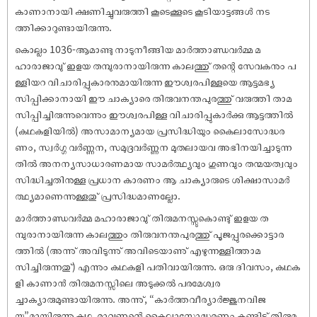
കാണാനായി ക്ഷണിച്ചുവരുത്തി കൂടെക്കൂടെ കൂടിയാട്ടങ്ങൾ നട
ത്തിക്കാറുണ്ടായിരുന്നു.
കൊല്ലം 1036-ആമാണ്ടു നാടുനീങ്ങിയ മാർത്താണ്ഡവർമ്മ മ
ഹാരാജാവു് ഇളയ തമ്പുരാനായിരുന്ന കാലത്തു് തന്റെ സേവകനും പ
ള്ളിയറ വിചാരിപ്പുകാരനുമായിരുന്ന ഈശ്വരപിള്ളയെ ആട്ടമഭ്യ
സിപ്പിക്കാനായി ഈ ചാക്യാരെ തിരുവനന്തപുരത്തു് വരുത്തി താമ
സിപ്പിച്ചിരുന്നുവെന്നും ഈശ്വരപിള്ള വിചാരിപ്പുകാർക്കു ആട്ടത്തിൽ
(കഥകളിയിൽ) അസാമാന്യമായ പ്രസിദ്ധിയും കൈലാസോദ്ധര
ണം, സ്വർഗ്ഗ വർണ്ണന, സമുദ്രവർണ്ണന മുതലായവ അഭിനയിച്ചാടുന്ന
തിൽ അനന്യസാധാരണമായ സാമർത്ഥ്യവും ഗുണവും തന്മയത്വവും
സിദ്ധിച്ചതിനുള്ള പ്രധാന കാരണം ആ ചാക്യാരുടെ ശിക്ഷാസാമർ
ത്ഥ്യമാണെന്നുള്ളതു് പ്രസിദ്ധമാണല്ലോ.
മാർത്താണ്ഡവർമ്മ മഹാരാജാവു് തിരുമനസ്സുകൊണ്ടു് ഇളയ ത
മ്പുരാനായിരുന്ന കാലത്തും തിരുവനന്തപുരത്തു് പൂജപ്പുരക്കൊട്ടാര
ത്തിൽ (അന്നു് അവിടുന്നു് അവിടെയാണു് എഴുന്നള്ളിത്താമ
സിച്ചിരുന്നതു്) എന്നും കഥകളി പതിവായിരുന്നു. ഒരു ദിവസം, കഥക
ളി കാണാൻ തിരുമനസ്സിലെ അടുക്കൽ പരമേശ്വര
ച്ചാക്യാരുമുണ്ടായിരുന്നു. അന്നു്, “കാർത്തവീര്യാർജ്ജുനവിജ
യ”മായിരുന്നു കഥ. രാവണന്റെ കൈലാസോദ്ധരണം കണ്ടിട്ടു് തിരുമ