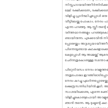
നിസ്സഹായയിത്തീർന്നിരിക്ക
മ്മേ! രക്ഷിക്കണേ, രക്ഷിക്ക
വിളിച്ചു പ്രാർത്ഥിച്ചപ്പോൾ ഒര
വീട്ടിലേയ്ക്കു പോകാം. നേരം
എന്നു പറഞ്ഞു. ആ സ്ത്രീ തന്റ
വർത്തമാനങ്ങളും പറഞ്ഞുകൊണ്ടു
ണ്ടായിരുന്നു. പുഴക്കടവിൽ ന
പ്പോഴേയ്ക്കും അദൃശ്യയായിത്ത
പിന്നെയുണ്ടായ കഥകളൊക്കെ ചോ
കേട്ടപ്പോൾ ആ അമ്മയ്ക്കു് 
ചേർന്നതുകൊണ്ടുള്ള സന്തോ‌
പിറ്റേദിവസം നേരം വെളുത്തപ്
ന്നതുപോലെ ഇറങ്ങിഓടിപ്പോയി.
നേരം കുറച്ചു പുലർന്നപ്പോഴേ
ക്ഷേത്രസന്നിധിയിൽ കൂടി. അപ്
സംശയിക്കേണ്ട, എന്നെ ഭക്തി
വിളിച്ചുകൊണ്ടുപോയി അവളുടെ
ഞാൻ തന്നെ. ആ ദുഷ്ടന്റെ കഥ 