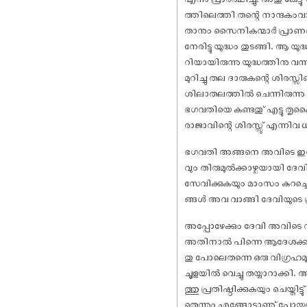
ത്തിലെത്തി തന്റെ നാന്ദകംവാ
താനും സൈനികന്മാർ പ്രാണഭീത
നേരിട്ടു യുദ്ധം തുടങ്ങി. ആ 
റിയായിരുന്നു യുദ്ധത്തിനു വന
മുറിച്ചു തല ദാരുകന്റെ ശിരസ
ശിലാതലത്തിൽ ചെന്നിരുന്നു വ
ഭഗവതിയെ കണ്ടതു് എട്ടു തൃ
രാജാവിന്റെ ശിരസ്സു് എന്നിവ ധ
ഭഗവതി അങ്ങനെ അവിടെ ഇരുന
വും തിരുമുൽക്കാഴ്ചയായി ദേവ
സേവിക്കുകയും മാംസം കുറച്ചെട
ങ്ങൾ അവ വാങ്ങി ദേവിയുടെ പ്
അപ്പോഴേക്കും ദേവി അവിടെ ന
അതിനാൽ പിന്നെ ആദേശക്കാരാ
തു പോലെതന്നെ ഒരു വിഗ്രഹമുണ്
ചൂളയിൽ വെച്ചു തയ്യാറാക്ക
ത്തു പ്രതിഷ്ഠിക്കുകയും ചെയ
തെന്നും എങ്ങോട്ടാണു് പോയതെന്