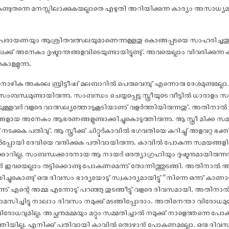
് കണ്ടുതന്നെ മനസ്സിലാക്കുകയല്ലാതെ എഴുതി അറിയിക്കുന്ന കാര്യം അസാ
പരായണയും ആശ്രിതവത്സലയുമാണെന്നുള്ളതു കൊങ്ങപ്പടയെ സംഹരിച്ചതുകൊണ്
ു് അനേകം ദൃഷ്ടാന്തങ്ങളവിടെയുണ്ടായിട്ടുണ്ടു്. അവയെല്ലാം വിവരിക്കുന്ന
ൊള്ളുന്നു.
ു നാഴിക അകലെ ബ്രിട്ടീ‌ഷ് മലബാറിൽ പെരുവെമ്പു് എന്നൊരു ദേശമുണ്ടല്ലോ
ിൽ സംബന്ധമുണ്ടായിരുന്നു. സംബന്ധം ചെയ്യപ്പെട്ട സ്ത്രീയുടെ വീട്ടിൽ ധാരാളം സമ
ട്ടിലുള്ളവർ വളരെ വാത്സല്യത്തോടുകൂടിയാണു് വളർത്തിയിരുന്നതു്. അതിനാൽ
യങ്ങളായ അനേകം ആഭരണങ്ങളുണ്ടാക്കിച്ചുകൊടുത്തിരുന്നു. ആ സ്ത്രീ മിക്ക
ടക്കുക പതിവു്. ആ സ്ത്രീക്കു് ചിറ്റൂർകാവിൽ ഭഗവതിയെ കുറിച്ചു് അളവറ്റ ഭക്
പ്പോയി ദേവിയെ വന്ദിക്കുക പതിവായിരുന്നു. കാവിൽ പോകുന്ന സമയങ്ങളി
ിക്കാറില്ല. സംബന്ധക്കാരനായ ആ നായർ ഒരത്യാഗ്രഹിയും ദുഷ്ടനുമായി
ോൾ ഇവയെല്ലാം തട്ടിക്കൊണ്ടു പോകണമെന്നു് തോന്നിത്തുടങ്ങി. അതിനാൽ
ചുകൊണ്ടു് ഒരു ദിവസം ഭാര്യയോടു് സ്വകാര്യമായിട്ടു് “നിന്നെ ഒന്നു് ക
ന്നു് എന്റെ അമ്മ എന്നോടു് പറഞ്ഞു തുടങ്ങീട്ടു് വളരെ ദിവസമായി. അതിനാൽ
സിച്ചിട്ടു നാലാം ദിവസം നമുക്കു് മടങ്ങിപ്പോരാം. അതിനെന്താ വിരോധമുണ
ു വിരോധവുമില്ല. അച്ഛനുമമ്മയും മറ്റും സമ്മതിച്ചാൽ നമുക്കു് നാളെത്തന്നെ 
തിയില്ല. എനിക്കു് പതിവായി കാവിൽ തൊഴാൻ പോകണമല്ലോ. ഒരു ദിവസത്ത