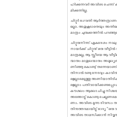
ഹിക്കുന്നവർ അവിടെ ചെന്നു
മിക്കുന്നില്ല.
ചിറ്റൂർ ഭഗവതി ആർത്തത്രാണ
ല്ലോ. അതുകൂടാതെയും അതിലേക്ക
മാത്രം ചുരുക്കത്തിൽ പറഞ്ഞുക
ചിറ്റൂരുനിന്നു് ഏകദേശം നാല
നായർക്കു് ചിറ്റൂരു് ഒരു വീട്ട
മാത്രമല്ല, ആ സ്ത്രീയെ ആ വീ
ന്മാരും മാതുലന്മാരും അമൂല്
ണിഞ്ഞു കൊണ്ടു് തന്നെയാണു് ന
തിനാൽ രണ്ടു നേരവും കാവിൽ
ളെല്ലാമെടുത്തു അണിയാതിര
ളെല്ലാം പതിവായിക്കണ്ടപ്പ
കൗശലം ആലോചിച്ചു നിശ്ചയിച്
അങ്ങോട്ടു് കൊണ്ടു ചെല്ലണമെ
ണം. അവിടെ മൂന്നു ദിവസം താമ
തിനുത്തരമായിട്ടു് ഭാര്യ “ഒര
അവിടെ താമസിക്കാൻ നിവൃത്