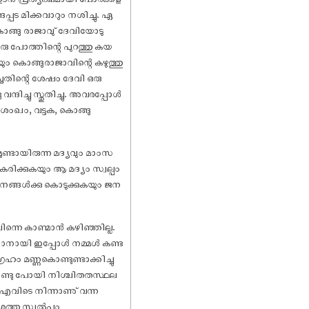
്പട മിക്കവാറും നശിച്ചു. ഏ
ൊങ്ങു രാജാവു് ദേവിയോടു
ഒരു പോത്തിന്റെ പുറത്തു കയ
ും കൊങ്ങുരാജാവിന്റെ കഴുത്തു
ചതിന്റെ ശേ‌ഷം ദേവി ഒരു
ദിച്ചു സ്തുതിച്ചു. അവരപ്പോൾ
ശംഖം, വട്ടക, കൊങ്ങു
ടായിരുന്ന മദ്യവും മാംസ
രിക്കുകയും ആ മദ്യം സ്വല്പം
ന ജനങ്ങൾക്കു കൊടുക്കുകയും ജന
ന്നെ കാണ്മാൻ കഴിഞ്ഞില്ല.
്കാനായി ഇപ്പോൾ നമ്മൾ കണ്ട
ഹം മണ്ണുകൊണ്ടുണ്ടാക്കിച്ചു
കൊണ്ടു പോയി നിശ്ചിതതസ്ഥല
ം എവിടെ നിന്നാണു് വന്ന
ുവശത്തു സ്വൽപം