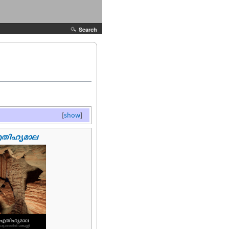
Search
[
show
]
ിഹ്യമാല