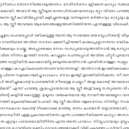
ിറ്റേദിവസം തോഴാനിങ്ങോട്ടെത്തണം. ദേവീദർശനം മുട്ടിക്കുന്ന കാര്യം സങ്കട
ോ‌ഷമായി. അയാൾ ആ സ്ത്രീയുടെ മാതാപിതാക്കന്മാരോടും മറ്റും വിവരം പറഞ്
തന്നെ സ്ത്രീ കാവിൽപ്പോയി കുളിച്ചുതൊഴുതു വന്നയുടനെ ഭർത്താവും ഭാര്യയും ഊണ
്കും ആ സ്ത്രീ അവരുടെ ആഭരണങ്ങളെടുത്തണിഞ്ഞിരുന്നു എന്നുള്ളതു വിശേ‌ഷിച
ച്ചുദൂരം പോയപ്പോൾ വഴിക്കടുത്തു തന്നെ ആ നായരുടെ ഒരു സ്നേഹിതന്റെ 
 ദമ്പതിമാരെ അവിടെ സാദരം ക്ഷണിച്ചിരുത്തി കുശലപ്രശ്നാനന്തരം വെടിക
്കുകയും ചെയ്തു. അപ്പോഴേക്കും നേരം സന്ധ്യയോടടുത്തതിനാൽ ആ ഭാര്യാഭർത
ടെ നിന്നും ഇറങ്ങി നടന്നു. കുറച്ചുദൂരം ചെന്നപ്പോൾ അവിടെ ചിറ്റൂർ പുഴയാ
. കഴിഞ്ഞ രാത്രിയിൽ കലശലായിട്ടു മഴയുണ്ടായതിനാൽ പുഴയിൽ വെള്ളം സ്വല്
 വെള്ളം കുറച്ചധികമാണെന്നാണു് തോന്നുന്നതു്. അതിനാൽ ഇറങ്ങിക്കടക്ക
ടു പിന്നെ നമുക്കൊരുമിച്ചു പോകാം. നേരം ഇരുട്ടി തുടങ്ങിയിരിക്കുന്നു. നീ ത
 അഴിച്ചുകൊണ്ടു് പോയെങ്കിൽ നീയെന്തു ചെയ്യും? അതു കൊണ്ടു് അവയൊക്കെ 
്ടിയാൽമതി” എന്നു് പറഞ്ഞു. ശുദ്ധഹൃദയയായ ആ സ്ത്രീ അതു് കേട്ടു സത്യമെന്നു 
താവിന്റെ കയ്യിൽ കൊടുത്തു. ദുഷ്ടനും വഞ്ചകനുമായ ആ നായർ അവയെല്ലാം വാ
റങ്ങി മറുകരയിലേക്കു് പോയി. ആ സ്ത്രീ അവിടെ വളരെ നേരം നിന്നിട്ടും നായ
ാന്ധകാരം കൊണ്ടു് ദിക്കൊക്കെ മറഞ്ഞു. ഒന്നും കാണ്മാൻ വയ്യാതെയായ
നഃസ്ഥിതി ഏതുപ്രകാരമായിരുന്നു എന്നു പറഞ്ഞറിയിക്കുന്ന കാര്യം അസാദ്
 ഏറ്റവും പരവശയായിതീർന്നു എന്നു തന്നെ പറയാം. നിസ്സഹായയും ദുസ്സ
ായ ഭഗവതിയെ ഭക്തിപാരവശ്യങ്ങളോടുകൂടി വിളിച്ചുകരഞ്ഞു പ്രാർത്ഥിച്ചുതു