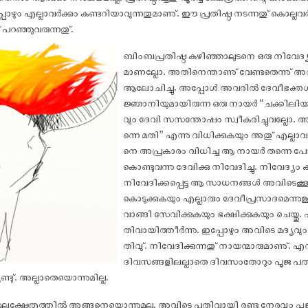
്പോഴും എല്ലാവർക്കും കണ്ടറിയാവുന്നതുമാണു്. ഈ പ്രതിഷ്ഠ നടന്നതു് കൊല
പറഞ്ഞുവരുന്നതു്.
ബിംബപ്രതിഷ്ഠ കഴിഞ്ഞാലുടനെ ഒരു നിവേദ്യ
മാണല്ലോ. അതിനെന്താണു് വേണ്ടതെന്നു് അവ
ആലോചിച്ചു. അപ്പോൾ അവരിൽ ദേവീഭക്ത
ജ്ഞാനിയുമായിരുന്ന ഒരു നായർ “ചക്കിലിയമ
വും ദേവി സസന്തോ‌ഷം സ്വീകരിച്ചുവല്ലോ
ന്നെ മതി” എന്നു വിധിക്കുകയും അതു് എല്ലാവര
നെ അപ്രകാരം വിധിച്ച ആ നായർ തന്നെ പോയി
കൊണ്ടുവന്നു ദേവിക്കു നിവേദിച്ചു. നിവേദ്യ
നിവേദിക്കപ്പെട്ട ആ സാധനങ്ങൾ അവിടെക്കൂടി
കൊടുക്കുകയും എല്ലാരും ദേവീപ്രസാദമെന്നുള
വാങ്ങി സേവിക്കുകയും ഭക്ഷിക്കുകയും ചെയ്തു
തിവായിത്തീർന്നു. ഇപ്പോഴും അവിടെ മദ്യവ
തിവു്. നിവേദിക്കുന്നതു് നായന്മാരുമാണു്
ദിവസങ്ങളിലല്ലാതെ ദിവസംതോറും പൂജ പതിവി
ണ്ടു്. അല്ലാതെയൊന്നുമില്ല.
ക്ഷേത്രത്തിൽ അങ്ങനെയൊന്നുമല്ല. അവിടെ പതിവായി രണ്ടു നേരവും പൂജയുമ