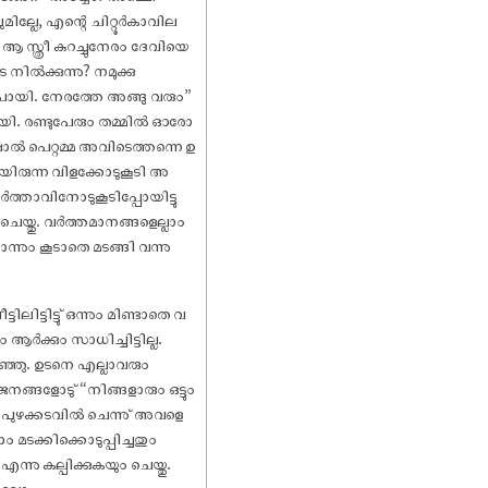
്ലേ, എന്റെ ചിറ്റൂർകാവില
 സ്ത്രീ കുറച്ചുനേരം ദേവിയെ
 നിൽക്കുന്നു? നമുക്കു
 പോയി. നേരത്തേ അങ്ങു വരും”
്പോയി. രണ്ടുപേരും തമ്മിൽ ഓരോ
്ഷാൽ പെറ്റമ്മ അവിടെത്തന്നെ ഉ
ായിരുന്ന വിളക്കോടുകൂടി അ
ർത്താവിനോടുകൂടിപ്പോയിട്ടു
െയ്തു. വർത്തമാനങ്ങളെല്ലാം
ും കൂടാതെ മടങ്ങി വന്നു
ടിട്ടു് ഒന്നും മിണ്ടാതെ വ
ക്കും സാധിച്ചിട്ടില്ല.
ിഞ്ഞു. ഉടനെ എല്ലാവരും
നങ്ങളോടു് “നിങ്ങളാരും ഒട്ടും
ൾ പുഴക്കടവിൽ ചെന്നു് അവളെ
ടക്കിക്കൊടുപ്പിച്ചതും
ു കല്പിക്കുകയും ചെയ്തു.