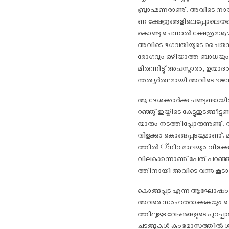
ബ്രാഹ്മണരാണു്. അവിടെ നായന്
ണ ക്ഷേത്രങ്ങളിലെപ്പോലെതന്
കൊണ്ടു ചെന്നാൽ ക്ഷേത്രമശു
അവിടെ ഭഗവതിയുടെ ചൈതന്യം
രോഗവും ഒഴിയാത്ത ബാധയും സ
മിരുന്നിട്ടു് അപസ്മാരം, ഉന
ന്തത്യർത്ഥമായി അവിടെ ഭജനമിര
ആ ദേശക്കാർക്കു പണ്ടുണ്ടായ
റഞ്ഞു് ഇയ്യിടെ കേട്ടുതുടങ്ങീ
ന്മാരും നടത്തിപ്പോരുന്നുണ
വിളക്കും കൊങ്ങപ്പടയുമാണു്.
ത്തിൽ ്നിറ മാലയും വിളക്കു
വിലക്കെന്നാണു് പേരു് പറഞ
ത്തിനായി അവിടെ വന്നു കൂടാറുണ
കൊങ്ങപ്പട എന്ന ആഘോ‌ഷം പണ
അവരെ സംഹതരാക്കുകയും ചെയ്
ത്തിലുള്ള വേ‌ഷങ്ങളുടെ പു
ചടങ്ങുകൾ കുംഭമാസത്തിൽ ശി