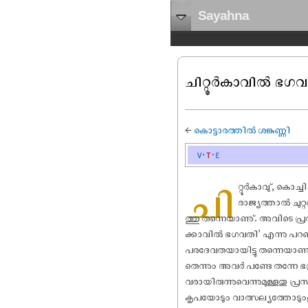
Sayahna
ചിറ്റൂർകാവിൽ ഭഗ
←
കൊട്ടാരത്തിൽ ശങ്കുണ്ണി
v
t
e
ചി
റ്റൂർകാവു്, കൊച്ചി
രാജ്യത്താൽ ചുറ്റപ
ത്തു തന്നെയാണു്. അവിടെ പ്രതിഷ
ക്കാവിൽ ഭഗവതി’ എന്നു പറഞ
പരദേവതയായിട്ടു തന്നെയാണു്
തെന്നും അവർ പണ്ടേ തന്നേ ഭദ്
വരായിരുന്നുവെന്നുമുള്ളതു പ്
കൃപയോടും വാത്സല്യത്തോടുംകൂടി