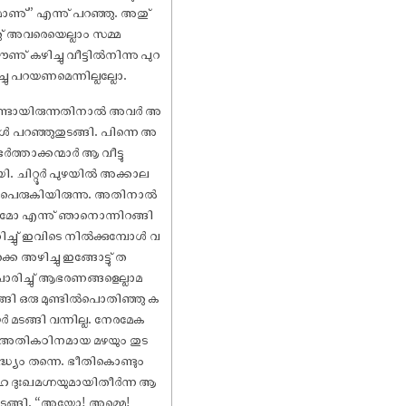
മാണു്” എന്നു് പറഞ്ഞു. അതു്
ഞു് അവരെയെല്ലാം സമ്മ
ു് കഴിച്ചു വീട്ടിൽനിന്നു പുറ
്ചു പറയണമെന്നില്ലല്ലോ.
വീടുണ്ടായിരുന്നതിനാൽ അവർ അ
ൾ പറഞ്ഞുതുടങ്ങി. പിന്നെ അ
്താക്കന്മാർ ആ വീട്ടു
യി. ചിറ്റൂർ പുഴയിൽ അക്കാല
പം പെരുകിയിരുന്നു. അതിനാൽ
ാമോ എന്നു് ഞാനൊന്നിറങ്ങി
നിച്ചു് ഇവിടെ നിൽക്കുമ്പോൾ വ
അഴിച്ചു ഇങ്ങോട്ടു് ത
വിചാരിച്ചു് ആഭരണങ്ങളെല്ലാമ
ങ്ങി ഒരു മുണ്ടിൽപൊതിഞ്ഞു ക
ർ മടങ്ങി വന്നില്ല. നേരമേക
ി, അതികഠിനമായ മഴയും തുട
ധ്യം തന്നെ. ഭീതികൊണ്ടും
ഹ ദുഃഖമഗ്നയുമായിതീർന്ന ആ
ടങ്ങി. “അയ്യോ! അമ്മെ!