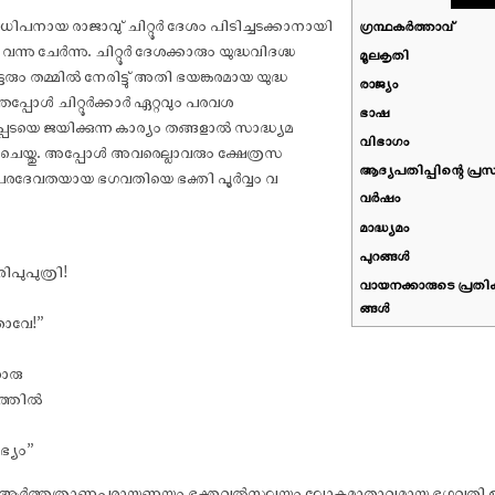
ിപനായ രാജാവു് ചിറ്റൂർ ദേശം പിടിച്ചടക്കാനായി
ഗ്രന്ഥകർത്താവ്
ചേർന്നു. ചിറ്റൂർ ദേശക്കാരും യുദ്ധവിദഗ്ദ്ധ
മൂലകൃതി
്ടരും തമ്മിൽ നേരിട്ടു് അതി ഭയങ്കരമായ യുദ്ധ
രാജ്യം
ഞപ്പോൾ ചിറ്റൂർക്കാർ ഏറ്റവും പരവശ
ഭാഷ
പടയെ ജയിക്കുന്ന കാര്യം തങ്ങളാൽ സാദ്ധ്യമ
വിഭാഗം
ും ചെയ്തു. അപ്പോൾ അവരെല്ലാവരും ക്ഷേത്രസ
ആദ്യപതിപ്പിന്റെ പ്രസ
െ പരദേവതയായ ഭഗവതിയെ ഭക്തി പൂർവ്വം വ
വര്‍ഷം
മാദ്ധ്യമം
പുറങ്ങള്‍
ിപുപുത്രി!
വായനക്കാരുടെ പ്ര
ങ്ങള്‍
താവേ!”
ൊരു
ഗത്തിൽ
ഭ്യം”
 കേട്ടു് ആർത്തത്രാണപരായണയും ഭക്തവൽസലയും ലോകമാതാവുമായ ഭഗവതി ഉ