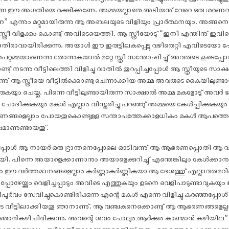
ുന്ന ഈ അഗതിയെ രക്ഷിക്കണേ. അമ്മയല്ലാതെ അടിയനു് വേറെ ഒരു ശരണവുമില
ണേ” എന്നും മറ്റുമായിരുന്നു ആ അബലയുടെ വിളിയും പ്രാർത്ഥനയും. അങ്ങനെ ആ
ു സ്ത്രീ വിളക്കും കൊണ്ടു് അവിടെയെത്തി. ആ സ്ത്രീയോടു് “ഇനി എന്തിനു് ഇവിടെ
 പാതിരാവായിരിക്കുന്നു. അയാൾ ഈ ഇരുട്ടിലകപ്പെട്ടു വഴിതെറ്റി എവിടെയോ
െ പെറ്റമ്മയാണെന്നു തോന്നുകയാൽ മറ്റേ സ്ത്രീ സന്തോ‌ഷിച്ചു് അവരുടെ കൂടെപ
് നടന്നു വീട്ടിലെത്തി വിളിച്ചു വാതിൽ തുറപ്പിച്ചപ്പോൾ ആ സ്ത്രീയുടെ സാക
ിന്നു് ആ സ്ത്രീയെ വീട്ടിൽക്കൊണ്ടു ചെന്നാക്കിയ അമ്മ അവരുടെ കൈയിലുണ്ട
ീരുകയും ചെയ്തു. പിന്നെ വീട്ടിലുണ്ടായിരുന്ന സാക്ഷാൽ അമ്മ മകളോടു് അവർ ഭ
ദിക്കുകയും മകൾ എല്ലാം വിസ്തരിച്ചു പറഞ്ഞു് അമ്മയെ കേൾപ്പിക്കുകയും ച
ആഭരണങ്ങളെല്ലാം പോയതുകൊണ്ടുള്ള സന്താപത്തേക്കാളധികം മകൾ ആപത്തൊന്ന
ഷമാണുണ്ടായതു്.
പോൾ ആ നായർ ഒരു ഭ്രാന്തനെപ്പോലെ ഓടിവന്നു് ആ ആഭരണപ്പൊതി ആ വീട്ടിലിട്
 പിന്നെ അയാളെക്കാണാനും അയാളെക്കുറിച്ചു് എന്തെങ്കിലും കേൾക്കാനും ആർ
യ്ക്കും ഈ വർത്തമാനങ്ങളെല്ലാം കർണ്ണാകർണ്ണികയാ ആ ദേശത്തു് എല്ലാവരുമറ
പോഴേയ്ക്കും വെളിച്ചപ്പാടും അവിടെ എത്തുകയും ഉടനെ വെളിപാടുണ്ടാവുകയും ജ
പൂർവം സേവിച്ചുകൊണ്ടിരിക്കുന്ന എന്റെ മകൾ എന്നെ വിളിച്ചു കരഞ്ഞപ്പോ
 വീട്ടിലാക്കിയതു ഞാനാണു്. ആ വഞ്ചകനെക്കൊണ്ടു് ആ ആഭരണങ്ങളെല്ലാം മ
ഞാൻകഴിചിരിക്കുന്നു. അവന്റെ ശവം പോലും ആർക്കും കാണ്മാൻ കഴിയില” എന്ന