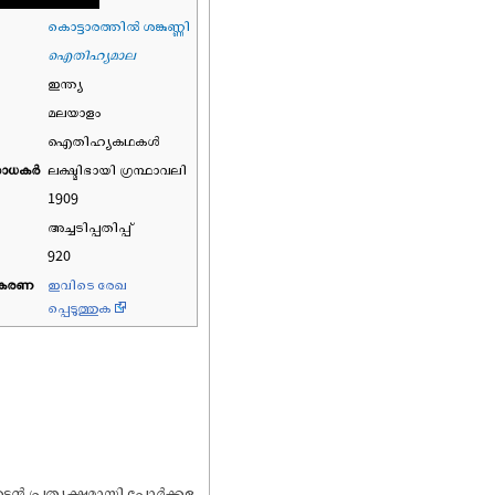
കൊട്ടാരത്തിൽ ശങ്കുണ്ണി
ഐതിഹ്യമാല
ഇന്ത്യ
മലയാളം
ഐതിഹ്യകഥകൾ
ാധകര്‍
ലക്ഷ്മിഭായി ഗ്രന്ഥാവലി
1909
അച്ചടിപ്പതിപ്പ്
920
തികരണ
ഇവിടെ രേഖ
പ്പെടുത്തുക
ടൻ പ്രത്യക്ഷമായി പോർക്കള