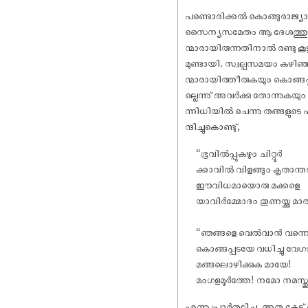
പണ്ടൊരിക്കൽ കൊങ്ങുരാജ്യാധ
സൈന്യസമേതം ആ ദേശത്തു വന്നു 
ന്മാരായിരുന്നതിനാൽ രണ്ടു കൂട
മുണ്ടായി. സ്വല്പസമയം കഴിഞ്
ന്മാരായിത്തീരുകയും കൊങ്ങപ്
ല്ലെന്നു് അവർക്കു തോന്നുകയ
ന്നിധിയിൽ ചെന്നു തങ്ങളുട
ന്ദിച്ചുകൊണ്ടു്,
“ഭൂവിൽപ്പുകഴും ചിറ്റൂർ
ക്കാവിൽ വിളങ്ങും കൃതാന്തര
ഈവിധമായൊരു മക്കളെ
യാവിർമ്മോദം തുണയ്ക്ക മാ
“ഞങ്ങളെ വെൽവാൻ വന്ന
കൊങ്ങപ്പടയേ വധിച്ചു വേ
മങ്ങലൊഴിക്കുക മായേ!
മംഗളമൂർത്തേ! നമോ നമസ്തു
എന്നു പ്രാർത്ഥിച്ചു. അതു