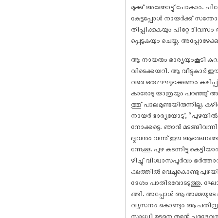
മുക്കു് അങ്ങോട്ടു് പോകാം. പ
കേട്ടപ്പോൾ നായർക്കു് സന്ത
തിപ്പിക്കുകയും പിറ്റേ ദിവസം 
പ്പെടുകയും ചെയ്തു. അപ്പോഴേക
ആ നായരും ഭാര്യയുംകൂടി കുറ
വിടെക്കയറി. ആ വീട്ടുകാർ ഈ
വരെ ഒരു ലഘുഭക്ഷണം കഴിപ്പിക
കാരോടു യാത്രയും പറഞ്ഞു് അവി
ത്തു് പാലമുണ്ടയിരുന്നില്ല
നായർ ഭാര്യയോടു്, “പുഴയിൽ
നോക്കട്ടെ. ഞാൻ മടങ്ങിവന്നിട്
ല്ലവനും വന്നു് ഈ ആഭരണങ്ങൾ
ന്നേക്കൂ. പുഴ കടന്നിട്ടു കെട
ഴിച്ചു് വിശ്വാസപൂർവം ഭർത്
ക്ഷത്തിൽ വെച്ചുകൊണ്ടു പുഴയി
ദേശം പാതിരവോടടുത്തു. ഘോര
ങ്ങി. അപ്പോൾ ആ അമ്മയുടെ മ
വ്യസനം കൊണ്ടും ആ പതിവ്രത
സാധ്വി ഉടനെ തന്റെ പരദേവതയ