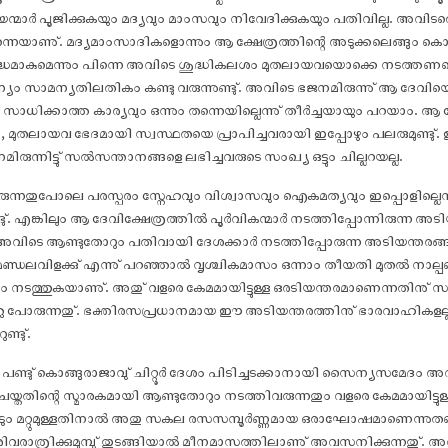
മാർ പൂജിക്കുകയും മദ്യവും മാംസവും നിവേദിക്കുകയും പതിവില്ല. അവിടത്ത
നെയാണു്. മദ്യമാംസാദികളൊന്നും ആ ക്ഷേത്രത്തിന്റെ അടുക്കലെങ്ങും കൊണ്ട
ദ്ധമാകുമെന്നും പിന്നെ അവിടെ ശുദ്ധികലശം മുതലായവയൊക്കെ നടത്തണമെന്നു
 സാമന്യതിലതികം കണ്ടു വരുന്നുണ്ടു്. അവിടെ ഭജനമിരുന്നു് ആ ദേവിയ
ാധിക്കാത്ത കാര്യവും ഒന്നും തന്നെയില്ലെന്നു് തീർച്ചയായും പറയാം.
്മാദം, മുതലായവ ഭേദമായി സ്വസ്ഥതയെ പ്രാപിച്ചവരായി ഇപ്പോഴും പലരുമുണ്ട
ുന്നിട്ടു് സൽസന്താനങ്ങളെ ലഭിച്ചവരുടെ സംഖ്യ ഒട്ടും ചില്ലറയല്ല.
ിരുന്നതുപോലെ പരസ്പരം സ്നേഹവും വിശ്വാസവും ഐകമത്യവും ഇപ്പൊളില്ലെ
ട്ടുണ്ടു്. എങ്കിലും ആ ദേവിക്ഷേത്രത്തിൽ പൂർവികന്മാർ നടത്തിപ്പോന്നിരുന്ന
്ടു്. അവിടെ ആണ്ടുതോറും പതിവായി ദേശക്കാർ നടത്തിപ്പോരുന്ന അടിയന്തര
 മണ്ഡലവിളക്കു് എന്നു് പറഞ്ഞാൽ വൃശ്ചികമാസം ഒന്നാം തീയതി മുതൽ നാല്പ
ം നടത്തുകയാണു്. അതു് വളരെ കേമമായിട്ടുള്ള ഒരടിയന്തരമാണെന്നതിനു് 
്ഞു പോരുന്നതു്. ഭക്തിരസപ്രധാനമായ ഈ അടിയന്തരത്തിനു് ഭാരവാഹികള
്ടു്.
്ടു് കൊങ്ങുരാജാവു് ചിറ്റൂർ ദേശം പിടിച്ചടക്കാനായി സൈന്യസമേദം അവ
തതിന്റെ സ്മാരകമായി ആണ്ടുതോറും നടത്തിവരുന്നതും വളരെ കേമമായിട്
റപ്പാടും മറ്റുമുള്ളതിനാൽ അതു സകല രസസമ്പൂർണ്ണമായ ഒരാഘോ‌ഷമാണെന്ന
വരാത്രിക്കുമുമ്പു് തുടങ്ങിയാൽ മീനമാസത്തിലാണു് അവസനിക്കുന്നതു്.