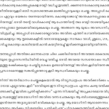
ൾകൊണ്ടു കൊങ്ങപ്പടകളെ വെട്ടി വധിച്ചു തുടങ്ങി. ക്ഷണനേരംകൊണ്ടു കൊങ്ങപ
ിയോടുകൂടി ഓടി സ്വദേശത്തേക്കു മടങ്ങിപ്പോവുകയും ചെയ്തു. അപ്പോൾ ക
യുദ്ധം ഏറ്റവും ഭയങ്കരം തന്നെയായിരുന്നു. കൊങ്ങുരാജാവു് അന്തകനെപ്പോലെ 
്നിരുന്നതു്. ദേവി തന്റെ വാൾകൊണ്ടു് ആ പോത്തിന്റെ തല വെട്ടി താഴെയിടുകയ
്സിനെപ്പോലെ തൃക്കൈയിലെടുക്കുകയും ചെയ്തു. അങ്ങനെ ആ യുദ്ധം അവസാനിച്
ിശ്രമിച്ചു. അപ്പോൾ ദേശക്കാരെല്ലാവരും അവിടെ എത്തി ഭഗവതിയെക്കണ്ടു വന്
ക്കൈകളോടും ആ തൃക്കൈകളിൽ വരദാഭയമുദ്രകളും നാന്ദകം വാൾ, ശൂലം, ഗദ, 
രിച്ചു കൊണ്ടും കാലിന്മേൽ കാൽ കയറ്റിവെച്ചു് ഇരിക്കുന്നതുമായിട്ടായിരുന്നു.
്നപ്പോൾ അതിലേ കടന്നുപോയ ചില ചക്കിലിയന്മാർ അവരുടെ കൈവശമുണ്
ിയുടെ തൃപ്പാദസന്നിധിയിൽ വെച്ചു വന്ദിച്ചു. ദേവി അവയെ സസന്തോ‌ഷം സ്വീക
ുത്തു ഭക്ഷിക്കുകയും ചെയ്തിട്ടു ശേ‌ഷം ഉണ്ടായിരുന്നതു് അവിടെ കൂടിയിരുന്
രസാദമെന്നുള്ള സങ്കൽപ്പത്തോടു കൂടി ആസ്വദിക്കുകയും ചെയ്തു.
ിന്നു് അന്തർദ്ധാനം ചെയ്തുകളകയാൽ ആ ദിവ്യസ്വരൂപം അവർക്കാർക്കും പി
യ എല്ലാവരും കൂടി “ദേവിയുടെ ഈ ദിവ്യസ്വരൂപം എന്നും കണ്ടു വന്ദിക
ടാക്കിച്ചു് ഇവിടെ പ്രതിഷ്ഠിക്കണം” എന്നു നിശ്ചയിച്ചു് അപ്രകാരമൊരു വിഗ്ര
ി. ആ സമയത്തു് ഒരു യോഗിനി അവിടെ വന്നു ചേരുകയും ആ ബിംബമെടുത്തു
്തിട്ടു് ഉടൻതന്നെ അദൃശ്യയായി ഭവിക്കുകയും ചെയ്തു. ആ യോഗിനി ആരാണെന്നു
നും ആർക്കും നിശ്ചയമില്ല. പ്രതിഷ്ഠിച്ചതു് പൂർവ്വ ക്ഷേത്രത്തിന്റെ കിഴക്ക