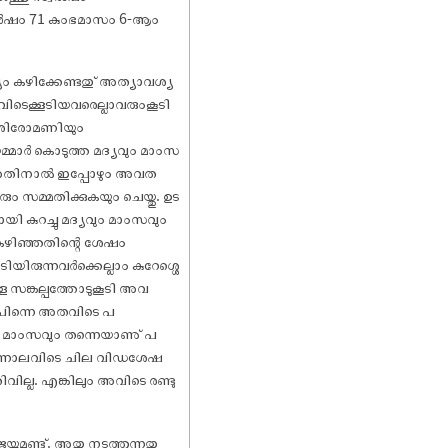
്ലവർ‌ഷം 71 കുംഭമാസം 6-ആം
ം കഴിക്കേണ്ടതു് അത്യാവശ്യ
ിടെക്കൂടിയവരെല്ലാവരുംകൂടി
ശിരോമണിയും
്മാർ കൊടുത്ത മദ്യവും മാംസ
. അതിനാൽ ഇപ്പോഴും അവത
ും സമ്മതിക്കുകയും ചെയ്തു. ഉട
 കുറച്ചു മദ്യവും മാംസവും
ം കഴിഞ്ഞതിന്റെ ശേ‌ഷം
യിരുന്നവർക്കെല്ലാം കുറേശ്ശെ
്ള സങ്കല്പത്തോടുകൂടി അവ
. പിന്നെ അതവിടെ പ
ും മാംസവും തന്നെയാണു് പ
. എന്നാലവിടെ ചില വിഡശേ‌ഷ
ല്ല. എങ്കിലും അവിടെ രണ്ടു
ുണ്ടു്. അതു നടത്തുന്നതു