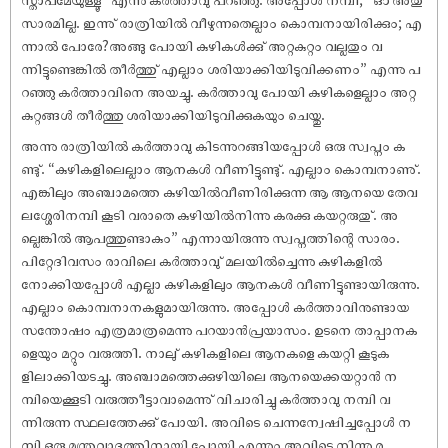
സാരമില്ല. ഇന്നു് രാത്രിയിൽ വീഴുന്നതെല്ലാം കൊമ്പനായിരിക്കും; എ
ന്നാൽ പോരേ?അങ്ങു പോയി കുഴികൾക്കു് അറ്റകുറ്റം വല്ലതും വ
ന്നിട്ടുണ്ടെങ്കിൽ തീർത്തു് എല്ലാം ശരിയാക്കിയിടുവിക്കണം” എന്നു പ
റഞ്ഞു കർത്താവിനെ അയച്ചു. കർത്താവു പോയി കുഴികളെല്ലാം അറ്റ
കുറ്റങ്ങൾ തീർത്തു ശരിയാക്കിയിടുവിക്കുകയും ചെയ്തു.
അന്നു രാത്രിയിൽ കർത്താവു കിടന്നുറങ്ങിയപ്പോൾ ഒരു സ്വപ്നം ക
ണ്ടു്. “കുഴികളിലെല്ലാം ആനകൾ വീണിട്ടുണ്ടു്. എല്ലാം കൊമ്പനാണു്.
എങ്കിലും അഞ്ചാമത്തെ കുഴിയിൽവീണിരിക്കുന്ന ആ ആനയെ തേവ
ലശ്ശേരിനമ്പി കൂടി വരാതെ കുഴിയിൽനിന്നു കരക്കു കയറ്റരുതു്. അ
ല്ലെങ്കിൽ ആപത്തുണ്ടാകും” എന്നായിരുന്നു സ്വപ്നത്തിന്റെ സാരം.
പിറ്റേദിവസം രാവിലെ കർത്താവു് മലയിൽച്ചെന്നു കുഴികളിൽ
നോക്കിയപ്പോൾ എല്ലാ കുഴികളിലും ആനകൾ വീണിട്ടുണ്ടായിരുന്നു.
എല്ലാം കൊമ്പനാനകളുമായിരുന്നു. അപ്പോൾ കർത്താവിനുണ്ടായ
സന്തോ‌ഷം എത്രമാത്രമെന്നു പറയാൻപ്രയാസം. ഉടനെ താപ്പാനക
ളെയും മറ്റും വരുത്തി. നാലു് കുഴികളിലെ ആനകളെ കയറ്റി കൂടുക
ളിലാക്കിയടച്ചു. അഞ്ചാമത്തെക്കുഴിയിലെ ആനയെക്കയറ്റാൻ ന
മ്പിയെക്കൂടി വരുത്തീട്ടാവാമെന്നു് വിചാരിച്ചു കർത്താവു നമ്പി വ
ന്നിരുന്ന സ്ഥലത്തേക്കു് പോയി. അവിടെ ചെന്നന്വേ‌ഷിച്ചപ്പോൾ ന
മ്പി ഒരു മന്ത്രവാദത്തിനായി പോയി എന്നും അവിടെ നിന്നു ര