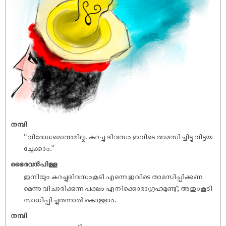
നമ്പി
“വിരോധമൊന്നുമില്ല. കുറച്ചു ദിവസം ഇവിടെ താമസിച്ചിട്ടു വിട്ടയ
ച്ചേക്കാം.”
ഭൈരവൻപിള്ള
ഇനിയും കുറച്ചുദിവസംകൂടി എന്നെ ഇവിടെ താമസിപ്പിക്കണ
മെന്നു വിചാരിക്കുന്ന പക്ഷം എനിക്കൊരാഗ്രഹമുണ്ടു്; അതുംകൂടി
സാധിപ്പിച്ചുതന്നാൽ കൊള്ളാം.
നമ്പി