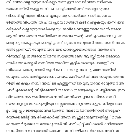
നി വേറെ വല്ല മന്ത്രവാദികളും വന്നു ഈ ഗന്ധർവനെ ഒഴിക്കുക
യാണെങ്കിൽ അതു തനിക്കു കുറച്ചിലായിത്തീരുമല്ലോ എന്നു
വിചാരിച്ചു് ആരു വിചാരിച്ചാലും ആ ഗന്ധർവനെ ഒഴിക്കാൻക
ഴിയാത്തവിധത്തിൽ ചില പ്രയോഗങ്ങൾ കൂടി ചെയ്യുകയും ഇനി ഈ
വീട്ടുകാർ വല്ല മന്ത്രവാദികളെയും ഇവിടെ വരുത്തുന്നതായാൽ ഉടനെ
ആ വിവരം തന്നെ അറിയിക്കണമെന്നു തന്റെ ചാർച്ചക്കാരനോടു പറ
ഞ്ഞു ചട്ടംകെട്ടുകയും ചെയ്തിട്ടാണു് ഒടുക്കം രാവുത്തർ അവിടെനിന്നു മട
ങ്ങിപ്പോന്നതു്. രാവുത്തരുടെ ഈ ഗൂഢപ്രയോഗങ്ങൾ ആരും അ
റിഞ്ഞുമില്ല. ഇങ്ങനെയിരുന്ന സമയത്താണു് ആ സ്ത്രീയുടെ ഉടമസ്ഥ
ന്മാർ തേവലശ്ശേരി നമ്പിയെ അവിടെ കൂട്ടിക്കൊണ്ടുപോയതു്. ന
മ്പിയെക്കൊണ്ടുവരാൻ ആൾ പോകുന്നു എന്നു കേട്ട ക്ഷണത്തിൽ
രാവുത്തരുടെ ചാർച്ചക്കാരനായ മഹമ്മദീയൻ വിവരം രാവുത്തരെ അ
റിയിക്കുകയും നമ്പി അവിടെ എത്തുന്നതിനു മുമ്പുതന്നെ രാവുത്തർ ആ
ചാർച്ചക്കാരന്റെ വീട്ടിലെത്തി താമസം തുടങ്ങുകയും ചെയ്തിരുന്നു. ഈ
വിവരമൊന്നും അറിയാതെ നമ്പി അവിടെച്ചെന്നു ചേർന്നു. നമ്പി
സൗന്ദര്യവും ദേഹപുഷ്ടിയും വസ്ത്രാഭരണാദ്യലങ്കാരപ്രൗഢിയും മെര
ട്ടും തട്ടിപ്പും ജാടയുമൊന്നുമില്ലാത്ത ആളായിരുന്നതിനാൽ അദ്ദേഹ
ത്തെക്കണ്ടിട്ടു് ആ ദിക്കുകാർക്കു് അത്ര ബഹുമാനമുണ്ടായില്ല. “ഉശക
രാവുത്തർ മുതലായ യോഗ്യന്മാർ വിചാരിച്ചിട്ടു് ഒഴിക്കാൻ കഴിയാത്ത
ഗന്ധർവനെ ഈ ശോങ്കിയാണോ ഇനി ഒഴിക്കാൻപോകുന്നതു്? ഇ