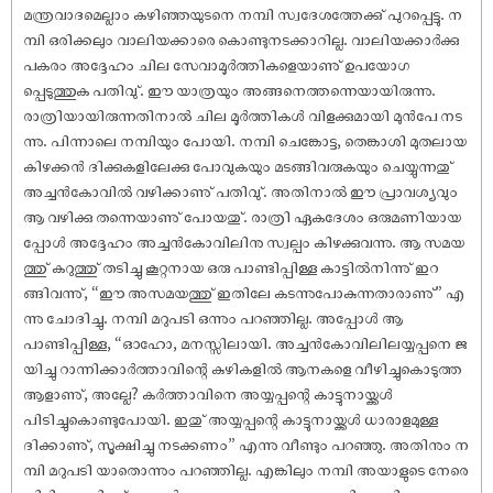
മന്ത്രവാദമെല്ലാം കഴിഞ്ഞയുടനെ നമ്പി സ്വദേശത്തേക്കു് പുറപ്പെട്ടു. ന
മ്പി ഒരിക്കലും വാലിയക്കാരെ കൊണ്ടുനടക്കാറില്ല. വാലിയക്കാർക്കു
പകരം അദ്ദേഹം ചില സേവാമൂർത്തികളെയാണു് ഉപയോഗ
പ്പെടുത്തുക പതിവു്. ഈ യാത്രയും അങ്ങനെത്തന്നെയായിരുന്നു.
രാത്രിയായിരുന്നതിനാൽ ചില മൂർത്തികൾ വിളക്കുമായി മുൻപേ നട
ന്നു. പിന്നാലെ നമ്പിയും പോയി. നമ്പി ചെങ്കോട്ട, തെങ്കാശി മുതലായ
കിഴക്കൻ ദിക്കുകളിലേക്കു പോവുകയും മടങ്ങിവരുകയും ചെയ്യുന്നതു്
അച്ചൻകോവിൽ വഴിക്കാണു് പതിവു്. അതിനാൽ ഈ പ്രാവശ്യവും
ആ വഴിക്കു തന്നെയാണു് പോയതു്. രാത്രി ഏകദേശം ഒരുമണിയായ
പ്പോൾ അദ്ദേഹം അച്ചൻകോവിലിനു സ്വല്പം കിഴക്കുവന്നു. ആ സമയ
ത്തു് കറുത്തു് തടിച്ചു കൂറ്റനായ ഒരു പാണ്ടിപ്പിള്ള കാട്ടിൽനിന്നു് ഇറ
ങ്ങിവന്നു്, “ഈ അസമയത്തു് ഇതിലേ കടന്നുപോകുന്നതാരാണു്” എ
ന്നു ചോദിച്ചു. നമ്പി മറുപടി ഒന്നും പറഞ്ഞില്ല. അപ്പോൾ ആ
പാണ്ടിപ്പിള്ള, “ഓഹോ, മനസ്സിലായി. അച്ചൻകോവിലിലയ്യപ്പനെ ജ
യിച്ചു റാന്നിക്കാർത്താവിന്റെ കുഴികളിൽ ആനകളെ വീഴിച്ചുകൊടുത്ത
ആളാണു്, അല്ലേ? കർത്താവിനെ അയ്യപ്പന്റെ കാട്ടുനായ്ക്കൾ
പിടിച്ചുകൊണ്ടുപോയി. ഇതു് അയ്യപ്പന്റെ കാട്ടുനായ്ക്കൾ ധാരാളമുള്ള
ദിക്കാണു്, സൂക്ഷിച്ചു നടക്കണം” എന്നു വീണ്ടും പറഞ്ഞു. അതിനും ന
മ്പി മറുപടി യാതൊന്നും പറഞ്ഞില്ല. എങ്കിലും നമ്പി അയാളുടെ നേരെ