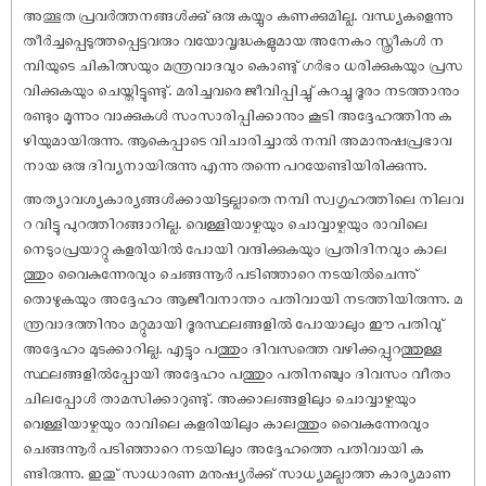
അത്ഭുത പ്രവർത്തനങ്ങൾക്കു് ഒരു കയ്യും കണക്കുമില്ല. വന്ധ്യകളെന്നു
തീർച്ചപ്പെടുത്തപ്പെട്ടവരും വയോവൃദ്ധകളുമായ അനേകം സ്ത്രീകൾ ന
മ്പിയുടെ ചികിത്സയും മന്ത്രവാദവും കൊണ്ടു് ഗർഭം ധരിക്കുകയും പ്രസ
വിക്കുകയും ചെയ്തിട്ടുണ്ടു്. മരിച്ചവരെ ജീവിപ്പിച്ചു് കുറച്ചു ദൂരം നടത്താനും
രണ്ടും മൂന്നും വാക്കുകൾ സംസാരിപ്പിക്കാനും കൂടി അദ്ദേഹത്തിനു ക
ഴിയുമായിരുന്നു. ആകെപ്പാടെ വിചാരിച്ചാൽ നമ്പി അമാനു‌ഷപ്രഭാവ
നായ ഒരു ദിവ്യനായിരുന്നു എന്നു തന്നെ പറയേണ്ടിയിരിക്കുന്നു.
അത്യാവശ്യകാര്യങ്ങൾക്കായിട്ടല്ലാതെ നമ്പി സ്വഗൃഹത്തിലെ നിലവ
റ വിട്ടു പുറത്തിറങ്ങാറില്ല. വെള്ളിയാഴ്ചയും ചൊവ്വാഴ്ചയും രാവിലെ
നെടുംപ്രയാറ്റു കളരിയിൽ പോയി വന്ദിക്കുകയും പ്രതിദിനവും കാല
ത്തും വൈകുന്നേരവും ചെങ്ങന്നൂർ പടിഞ്ഞാറെ നടയിൽചെന്നു്
തൊഴുകയും അദ്ദേഹം ആജീവനാന്തം പതിവായി നടത്തിയിരുന്നു. മ
ന്ത്രവാദത്തിനും മറ്റുമായി ദൂരസ്ഥലങ്ങളിൽ പോയാലും ഈ പതിവു്
അദ്ദേഹം മുടക്കാറില്ല. എട്ടും പത്തും ദിവസത്തെ വഴിക്കപ്പുറത്തുള്ള
സ്ഥലങ്ങളിൽപ്പോയി അദ്ദേഹം പത്തും പതിനഞ്ചും ദിവസം വീതം
ചിലപ്പോൾ താമസിക്കാറുണ്ടു്. അക്കാലങ്ങളിലും ചൊവ്വാഴ്ചയും
വെള്ളിയാഴ്ചയും രാവിലെ കളരിയിലും കാലത്തും വൈകുന്നേരവും
ചെങ്ങന്നൂർ പടിഞ്ഞാറെ നടയിലും അദ്ദേഹത്തെ പതിവായി ക
ണ്ടിരുന്നു. ഇതു് സാധാരണ മനു‌ഷ്യർക്കു് സാധ്യമല്ലാത്ത കാര്യമാണ