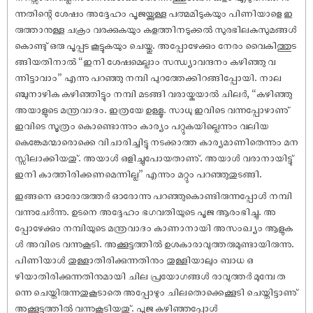
ന്നതിന്റെ ശേ‌ഷം അദ്ദേഹം പൂജയ്ക്കുള്ള പത്മമിടുകയും പിണിയാളെ ഇ
രുത്താനുള്ള ചക്രം വരക്കുകയും കളത്തിനടുക്കൽ സുരഭിലകുസുമങ്ങൾ
കൊണ്ടു് ഒരു പൂപ്പട കൂട്ടുകയും ചെയ്തു. അപ്പോഴേക്കും നേരം വൈകിത്തുട
ങ്ങിയതിനാൽ “ഇനി ശേ‌ഷമെല്ലാം സന്ധ്യാവന്ദനം കഴിഞ്ഞു വ
ന്നിട്ടാവാം” എന്നു പറഞ്ഞു നമ്പി പുറത്തേക്കിറങ്ങിപ്പോയി. നാല
ഞ്ചുനാഴിക കഴിഞ്ഞിട്ടും നമ്പി മടങ്ങി വരായ്കയാൽ ചിലർ, “കഴിഞ്ഞു
അയാളുടെ മന്ത്രവാദം. ഇത്രയേ ഉള്ളൂ. സാധു ഇവിടെ വന്നപ്പോഴാണു്
ഇവിടെ സൂത്രം കൊണ്ടൊന്നും കാര്യം പറ്റുകയില്ലെന്നും വലിയ
കെങ്കേമന്മാരൊക്കെ വിചാരിച്ചിട്ടു നടക്കാത്ത കാര്യമാണിതെന്നും മന
സ്സിലാക്കിയതു്. അയാൾ ഒളിച്ചുപോയതാണു്. അയാൾ വരാനായിട്ടു്
ഇനി കാത്തിരിക്കണമെന്നില്ല” എന്നും മറ്റും പറഞ്ഞുതുടങ്ങി.
ഇങ്ങനെ ഓരോരുത്തർ ഓരോന്നു പറഞ്ഞുകൊണ്ടിരുന്നപ്പോൾ നമ്പി
വന്നുചേർന്നു. ഉടനെ അദ്ദേഹം ഭഗവതിയുടെ പൂജ ആരംഭിച്ചു. അ
പ്പോഴേക്കും നമ്പിയുടെ മന്ത്രവാദം കാണാനായി അസംഖ്യം ആളുക
ൾ അവിടെ വന്നുകൂടി. അക്കൂട്ടത്തിൽ ഉശകാരാവുത്തരുമുണ്ടായിരുന്നു.
പിണിയാൾ തുള്ളാതിരിക്കുന്നതിനും തുള്ളിയാലും ബാധ ഒ
ഴിയാതിരിക്കുന്നതിനുമായി ചില പ്രയോഗങ്ങൾ രാവുത്തർ മുമ്പേ ത
ന്നെ ചെയ്തിരുന്നതുകൂടാതെ അപ്പോഴും ചിലതൊക്കെക്കൂടി ചെയ്തിട്ടാണു്
അക്കൂട്ടത്തിൽ വന്നുകൂടിയതു്. പൂജ കഴിഞ്ഞപ്പോൾ