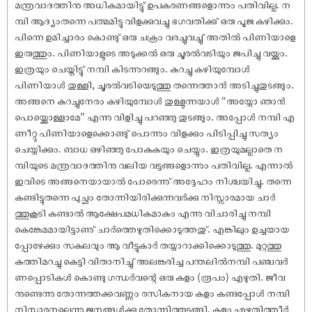
മന്ത്രവാദത്തിനു അധികമായിട്ടു് ഉപകരണങ്ങളൊന്നും പതിവില്ല. ന
മ്പി ആദ്യംതന്നെ പത്മമിട്ടു വിളക്കുവച്ചു ഭഗവതിക്കു് ഒരു പൂജ കഴിക്കും.
പിന്നെ ഉമിച്ചാരം കൊണ്ടു് ഒരു ചക്രം വരച്ചുവച്ചു് അതിൽ പിണിയാളെ
ഇരുത്തും. പിണിയാളുടെ അടുക്കൽ ഒരു ചൂരൽവടിയും ജപിച്ചു വയ്ക്കും.
ഇത്രയും ചെയ്തിട്ടു് നമ്പി കിടന്നുറങ്ങും. കുറച്ചു കഴിയുമ്പോൾ
പിണിയാൾ തുള്ളി, ചൂരൽവടിയെടുത്തു തന്നെത്താൻ അടിച്ചുതുടങ്ങും.
അങ്ങനെ കുറച്ചുനേരം കഴിയുമ്പോൾ തുള്ളുന്നയാൾ “അയ്യോ ഞാൻ
പൊയ്ക്കൊള്ളാമേ” എന്നു വിളിച്ചു പറഞ്ഞു തുടങ്ങും. അപ്പോൾ നമ്പി എ
ണീറ്റു പിണിയാളെക്കൊണ്ടു് പൊന്നും വിളക്കും പിടിപ്പിച്ചു സത്യം
ചെയ്യിക്കും. ബാധ ഒഴിഞ്ഞു പോകുകയും ചെയ്യും. ഇത്രയുമല്ലാതെ ന
മ്പിയുടെ മന്ത്രവാദത്തിനു വലിയ വട്ടങ്ങളൊന്നും പതിവില്ല. എന്നാൽ
ഇവിടെ അങ്ങനെയായാൽ പോരെന്നു് അദ്ദേഹം നിശ്ചയിച്ചു. തന്നെ
കണ്ടിട്ടുതന്നെ പുച്ഛം തോന്നിയിരിക്കുന്നവർക്കു നിസ്സാരമായ ചാർ
ത്തുകൂടി കണ്ടാൽ ആക്ഷേപമധികമാകും എന്നു വിചാരിച്ചു നമ്പി
കെങ്കേമമായിട്ടാണു് ചാർത്തെഴുതിക്കൊടുത്തതു്. എങ്കിലും ഉച്ചയായ
പ്പോഴേക്കും സകലവും ആ വീട്ടുകാർ തയ്യാറാക്കിക്കൊടുത്തു. മുറ്റത്തു
കുത്തിമറച്ചു കെട്ടി വിതാനിച്ചു് അലങ്കരിച്ച പന്തലിൽനമ്പി പഞ്ചവർ
ണപ്പൊടികൾ കൊണ്ടു ഗന്ധർവന്റെ ഒരു കളം (രൂപം) എഴുതി. ജീവ
നുണ്ടെന്നു തോന്നത്തക്കവണ്ണം രസികനായ കളം കണ്ടപ്പോൾ നമ്പി
നിസ്സാരനല്ലെന്നു ജനങ്ങൾക്കു തോന്നിത്തുടങ്ങി. കളം എഴുതിത്തീർ