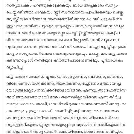
സത്യവാചകം പറഞ്ഞുകൊടുക്കുകയും ബാധ അപ്രകാരം സത്യം
ചെയ്തു ഒഴിഞ്ഞുപോവുകയും സ്ത്രീ സ്വസ്ഥതയെ പ്രാപിക്കുകയും ചെയ്തു.
ആ സ്ത്രീയുടെ ഭർത്താവു് അമ്പലത്തിൽ അനേകം വഴിപാടുകൾ നട
ത്തുകയും നമ്പിക്കു പട്ടുകളും മുണ്ടുകളും പണവും മറ്റുമായി അസംഖ്യം
സമ്മാനങ്ങൾ കൊടുക്കുകയും മറ്റും ചെയ്തിട്ടു് സ്ത്രീയെയും കൊണ്ടു് പ
രിവാരസമേതം സ്വദേശത്തേക്കു മടങ്ങിപ്പോയി. നമ്പി പട്ടും പണ
വുമെല്ലാം ചെങ്ങന്നൂർ ഭഗവതിക്കു് വഴിപാടായി നടയ്ക്കു വച്ചിട്ടു് മുണ്ടുകൾ
മാത്രം സ്വഗൃഹത്തിലേക്കു കൊണ്ടുപോവുകയും ചെയ്തു. ഈ മന്ത്രവാദം
കഴിഞ്ഞപ്പോൾ നമ്പിയുടെ കീർത്തി പരദേശങ്ങളിലും പൂർവാധികം
വ്യാപിച്ചു.
മന്ത്രവാദം സംബന്ധിച്ചു മോഹനം, സ്തംഭനം, ബന്ധനം, മാരണം,
വിദ്വേ‌ഷണം, വശീകരണം, ആകർ‌ഷണം, ഉച്ചാടനം മുതലായ പ്ര
യോഗങ്ങളെല്ലാം നമ്പിക്കറിയാമായിരുന്നു. എന്നല്ല, അദേഹത്തിനു്
അറിഞ്ഞുകൂടാത്തതായി ഒന്നും തന്നെയില്ലായിരുന്നു എന്നു തീർച്ച
യായും പറയാം. യക്ഷി, ഗന്ധർവൻ മുതലായവരെ വരുത്തി അദ്ദേഹം
പലരെയും പ്രത്യക്ഷമാക്കി കാണിച്ചിട്ടുണ്ടു്. അദ്ദേഹം ഒന്നാന്തരം
വൈദ്യനും അദ്വിതീയനായ വി‌ഷവൈദ്യനുമായിരുന്നു. സിംഹ
വ്യാഘ്രാദികളായ ക്രൂരമൃഗങ്ങളെപ്പോലും ആജ്ഞാനുസാരികളാക്കുന്ന
തിനുള്ള ശക്തി അദ്ദേഹത്തിനുണ്ടായിരുന്നു. ദാമോദരൻനമ്പിയുടെ