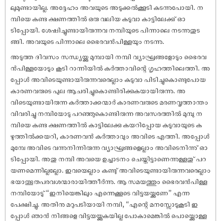
ലുമുണ്ടായില്ല. അദ്ദേഹം അവയുടെ അടുക്കൽക്കൂടി കടന്നുപോയി. ന
മ്പിയെ കണ്ട ക്ഷണത്തിൽ ഒരു വലിയ കടുവാ കാട്ടിലേക്കു് ഓ
ടിപ്പോയി. ശേ‌ഷിച്ചുണ്ടായിരുന്നവ നമ്പിയുടെ പിന്നാലെ നടന്നുതുട
ങ്ങി. അവയുടെ പിന്നാലെ ഭൈരവൻപിള്ളയും നടന്നു.
അടുത്ത ദിവസം സന്ധ്യയ്ക്കു മുമ്പായി നമ്പി വ്യാഘ്രങ്ങളോടും ഭൈരവ
ൻപിള്ളയോടും കൂടി റാന്നിയിൽ കർത്താവിന്റെ ഗൃഹത്തിലെത്തി. അ
പ്പോൾ അവിടെയുണ്ടായിരുന്നവരെല്ലാം കടുവാ പിടിച്ചുകൊണ്ടുപോയ
കാരണവരുടെ പുല ആചരിച്ചുകൊണ്ടിരിക്കുകയായിരുന്നു. അ
വിടെയുണ്ടായിരുന്ന കർത്താക്കന്മാർ കാരണവരുടെ മരണവൃത്താന്തം
വിവരിച്ചു നമ്പിയോടു പറഞ്ഞുകൊണ്ടിരുന്ന അവസരത്തിൽ മുമ്പു ന
മ്പിയെ കണ്ട ക്ഷണത്തിൽ കാട്ടിലേക്കു കയറിപ്പോയ കടുവായുടെ ക
ഴുത്തിൽക്കയറി, കാരണവൻ കർത്താവും അവിടെ എത്തി. അപ്പോൾ
മുമ്പേ അവിടെ വന്നുനിന്നിരുന്ന വ്യാഘ്രങ്ങളെല്ലാം അവിടെനിന്നു് ഓ
ടിപ്പോയി. അതു നമ്പി അവയെ ഉച്ചാടനം ചെയ്തിട്ടാണെന്നുള്ളതു് പറ
യണമെന്നില്ലല്ലോ. ഇവയെല്ലാം കണ്ടു് അവിടെയുണ്ടായിരുന്നവരെല്ലാം
ഭയാത്ഭുതപരവശന്മാരായിത്തീർന്നു. ആ സമയത്തും ഭൈരവൻപിള്ള
നമ്പിയോടു് “ഇനിയെങ്കിലും എന്നെക്കൂടെ വിട്ടയയ്ക്കണേ” എന്ന
പേക്ഷിച്ചു. അതിനു മറുപടിയായി നമ്പി, “എന്റെ മനസ്സോടുകൂടി ഇ
പ്പോൾ ഞാൻ നിങ്ങളെ വിട്ടയയ്ക്കുകയില്ല പോകാമെങ്കിൽ പൊയ്ക്കൊള്ള