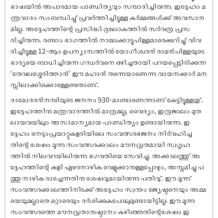
ഭാ‌ഷയിൽ അപാരമായ പാണ്ഡിത്യവും സമ്പാദിച്ചിരുന്നു. ഇദ്ദേഹം മ
ന്ത്രവാദം സംബന്ധിച്ചു് പ്രവർത്തിച്ചിട്ടുള്ള കർമ്മങ്ങൾക്കു് അവസാന
മില്ല. അദ്ദേഹത്തിന്റെ പ്രസിദ്ധി ഭൂലോകത്തിൽ സർവത്ര പ്രസ
രിച്ചിരുന്നു. രണ്ടാം ഭാഗത്തിൽ നാലേക്കാട്ടുപിള്ളമാരെക്കുറിച്ചു് വിവ
രിച്ചിട്ടുള്ള 12-ആം ഉപന്യാസത്തിൽ യോഗീശ്വരൻ രാമൻപിള്ളയുടെ
ഭാര്യയെ ബാധിച്ചിരുന്ന ഗന്ധർവനെ ഒഴിച്ചതായി പറയപ്പെട്ടിരിക്കുന്ന
‘തേവലശ്ശേരിത്താൻ’ ഈ മഹാൻ തന്നെയാണെന്നു വായനക്കാർ മന
സ്സിലാക്കിക്കൊള്ളേണ്ടതാണു്.
ദാമോദരൻനമ്പിയുടെ ജനനം 930-മാണ്ടാണെന്നാണു് കേട്ടിട്ടുള്ളതു്.
ഇദ്ദേഹത്തിനു മന്ത്രവാദത്തിൽ മാത്രമല്ല, വൈദ്യം, ഇന്ദ്രജാലം മുത
ലായവയിലും അസാമാന്യമായ പാണ്ഡിത്യം ഉണ്ടായിരുന്നു. ഇ
ദ്ദേഹം നെടുംപ്രയാറ്റുകളരിയിലെ സംവത്സരഭജനം നിർവഹിച്ച
തിന്റെ ശേ‌ഷം മൂന്നു സംവത്സരക്കാലം മൗനവ്രതമായി സ്വഗൃഹ
ത്തിൽ നിലവറയിലിരുന്നു ഭഗവതിയെ സേവിച്ചു. അക്കാലത്തു് അ
ദ്ദേഹത്തിന്റെ കുളി ഏഴരനാഴിക വെളുക്കാനുള്ളപ്പോഴും, അസ്തമിച്ചു പ
ത്തു നാഴിക രാച്ചെന്നതിനു ശേ‌ഷവുമായിരുന്നു പതിവു്. ഈ മൂന്നു്
സംവത്സരക്കാലത്തിനിടക്കു് അദ്ദേഹം സ്വന്തം ജ്യേഷ്ഠനെയും അമ്മ
യെയുമല്ലാതെ മറ്റാരെയും ദർശിക്കുകപോലുമുണ്ടായിട്ടില്ല. ഈ മൂന്നു
സംവത്സരത്തെ മൗനവ്രതാനുഷ്ഠാനം കഴിഞ്ഞതിന്റെശേ‌ഷം ഇ