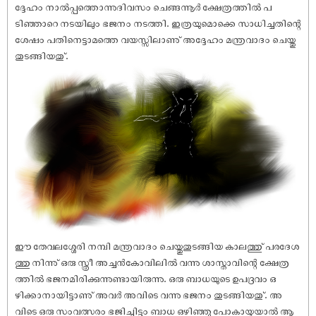
ദ്ദേഹം നാൽപ്പത്തൊന്നുദിവസം ചെങ്ങന്നൂർ ക്ഷേത്രത്തിൽ പ
ടിഞ്ഞാറെ നടയിലും ഭജനം നടത്തി. ഇത്രയുമൊക്കെ സാധിച്ചതിന്റെ
ശേ‌ഷം പതിനെട്ടാമത്തെ വയസ്സിലാണു് അദ്ദേഹം മന്ത്രവാദം ചെയ്തു
തുടങ്ങിയതു്.
ഈ തേവലശ്ശേരി നമ്പി മന്ത്രവാദം ചെയ്തുതുടങ്ങിയ കാലത്തു് പരദേശ
ത്തു നിന്നു് ഒരു സ്ത്രീ അച്ചൻകോവിലിൽ വന്നു ശാസ്താവിന്റെ ക്ഷേത്ര
ത്തിൽ ഭജനമിരിക്കുന്നുണ്ടായിരുന്നു. ഒരു ബാധയുടെ ഉപദ്രവം ഒ
ഴിക്കാനായിട്ടാണു് അവർ അവിടെ വന്നു ഭജനം തുടങ്ങിയതു്. അ
വിടെ ഒരു സംവത്സരം ഭജിച്ചിട്ടും ബാധ ഒഴിഞ്ഞു പോകായ്കയാൽ ആ