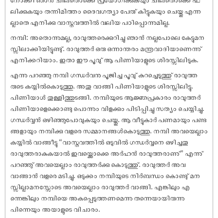
ലിക്കുകയും തന്നിമിത്തം ദൈവഗത്യാ പേരു് കിട്ടുകയും ചെയ്തു എന്ന
ല്ലാതെ എനിക്കു വാസ്തവത്തിൽ വലിയ പഠിപ്പൊന്നുമില്ല.
നമ്പി: അതൊന്നുമല്ല, രാവുത്തരെക്കുറിച്ചു ഞാൻ നല്ലപോലെ കേട്ടുമന
സ്സിലാക്കിയിട്ടുണ്ടു്. രാവുത്തർ ഒരു ഒന്നാന്തരം മന്ത്രവാദിയാണെന്നു്
എനിക്കറിയാം. ഇതാ ഈ പൂവു് ആ പിണിയാളുടെ ശിരസ്സിലിടുക.
എന്നു പറഞ്ഞു നമ്പി ഗന്ധർവനു പൂജിച്ച പൂവു് കുറച്ചെടുത്തു് രാവുത്ത
രുടെ കയ്യിൽകൊടുത്തു. അതു വാങ്ങി പിണിയാളുടെ ശിരസ്സിലിട്ടു.
പിണിയാൾ തുള്ളിത്തുടങ്ങി. നമ്പിയുടെ ആജ്ഞപ്രകാരം രാവുത്തർ
പിണിയാളെക്കൊണ്ടു പൊന്നും വിളക്കും പിടിപ്പിച്ചു സത്യം ചെയ്യിച്ചു.
ഗന്ധർവ്വൻ ഒഴിഞ്ഞുപോവുകയും ചെയ്തു. ആ വീട്ടുകാർ പണമായും പണ്ട
ങ്ങളായും നമ്പിക്കു വളരെ സമ്മാനങ്ങൾകൊടുത്തു. നമ്പി അവയെല്ലാം
കയ്യിൽ വാങ്ങീട്ടു “വാസ്തവത്തിൽ ഒടുവിൽ ഗന്ധർവ്വനെ ഒഴിച്ചതു
രാവുത്തരാകുകയാൽ ഇവയ്ക്കൊക്കെ അർഹൻ രാവുത്തരാണു്” എന്നു്
പറഞ്ഞു് അവയെല്ലാം രാവുത്തർക്കു കൊടുത്തു്. രാവുത്തർ അവ
വാങ്ങാൻ വളരെ മടിച്ചു. ഒടുക്കം നമ്പിയുടെ നിർബന്ധം കൊണ്ടു് മന
സ്സില്ലാമനസ്സോടെ അവയെല്ലാം രാവുത്തർ വാങ്ങി. എങ്കിലും എ
ന്നെങ്കിലും നമ്പിയെ അകപ്പെടുത്തണമെന്നു തന്നെയായിരുന്നു
പിന്നെയും അയാളുടെ വിചാരം.