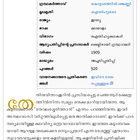
ഗ്രന്ഥകർത്താവ്
കൊട്ടാരത്തിൽ ശങ്കുണ്ണി
മൂലകൃതി
ഐതിഹ്യമാല
രാജ്യം
ഇന്ത്യ
ഭാഷ
മലയാളം
വിഭാഗം
ഐതിഹ്യകഥകൾ
ആദ്യപതിപ്പിന്റെ പ്രസാധകര്‍
ലക്ഷ്മിഭായി ഗ്രന്ഥാവലി
വര്‍ഷം
1909
മാദ്ധ്യമം
അച്ചടിപ്പതിപ്പ്
പുറങ്ങള്‍
920
വായനക്കാരുടെ പ്രതികരണ
ഇവിടെ രേഖ
ങ്ങള്‍
പ്പെടുത്തുക
തേ
തിരുവിതാംകൂറിൽ പ്രസിദ്ധപ്പെട്ട ചെങ്ങന്നൂർ ക്ഷേത്ര
ത്തിൽനിന്നു സ്വല്പം തെക്കു മാറിയായിരുന്നു. ആ
കുടുംബക്കാരെ “തേവലശ്ശേരിത്താൻ” എന്നും പറഞ്ഞിരുന്നു. ഇവർ
അമ്പലവാസി വർഗ്ഗത്തിലുൾപ്പെട്ട ഒരു ജാതിക്കാരാണു്. ഇവർക്കു് പാര
മ്പര്യമായിട്ടുള്ള കുലവിദ്യ മന്ത്രവാദമായിരുന്നു. ഇവരുടെ കുടുംബവക
യായി ആറന്മുള വടക്കേക്കര നെടുംപ്രയാർ എന്ന ദേശത്തു് ഏതാനും
സ്ഥാവരവസ്തുക്കളും ഒരു കളരിയുമുണ്ടു്. ആ കളരിയിൽ പ്രതിഷ്ഠിക്ക