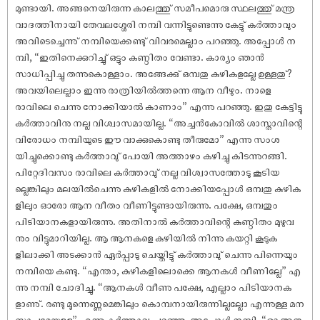
മുണ്ടായി. അങ്ങനെയിരുന്ന കാലത്തു് സമീപമൊരു സ്ഥലത്തു് മന്ത്ര
വാദത്തിനായി തേവലശ്ശേരി നമ്പി വന്നിട്ടുണ്ടെന്നു കേട്ടു് കർത്താവും
അവിടെച്ചെന്നു് നമ്പിയെക്കണ്ടു് വിവരമെല്ലാം പറഞ്ഞു. അപ്പോൾ ന
മ്പി, “ഇതിനെക്കുറിച്ചു് ഒട്ടും കുണ്ഠിതം വേണ്ടാ. കാര്യം ഞാൻ
സാധിപ്പിച്ചു തന്നുകൊള്ളാം. അങ്ങേക്കു് ഒമ്പതു കുഴികളല്ലേ ഉള്ളതു്?
അവയിലെല്ലാം ഇന്നു രാത്രിയിൽത്തന്നെ ആന വീഴും. നാളെ
രാവിലെ ചെന്നു നോക്കിയാൽ കാണാം” എന്നു പറഞ്ഞു. ഇതു കേട്ടിട്ടു
കർത്താവിനു നല്ല വിശ്വാസമായില്ല. “അച്ചൻകോവിൽ ശാസ്താവിന്റെ
വിരോധം നമ്പിയുടെ ഈ വാക്കുകൊണ്ടു തീരുമോ” എന്നു സംശ
യിച്ചുക്കൊണ്ടു കർത്താവു് പോയി അത്താഴം കഴിച്ചു കിടന്നുറങ്ങി.
പിറ്റേദിവസം രാവിലെ കർത്താവു് നല്ല വിശ്വാസത്തോടു കൂടിയ
ല്ലെങ്കിലും മലയിൽചെന്നു കുഴികളിൽ നോക്കിയപ്പോൾ ഒമ്പതു കുഴിക
ളിലും ഓരോ ആന വീതം വീണിട്ടുണ്ടായിരുന്നു. പക്ഷേ, ഒമ്പതും
പിടിയാനകളായിരുന്നു. അതിനാൽ കർത്താവിന്റെ കുണ്ഠിതം മുഴുവ
നും വിട്ടുമാറിയില്ല. ആ ആനകളെ കുഴിയിൽ നിന്നു കയറ്റി കൂടുക
ളിലാക്കി അടക്കാൻ ഏർപ്പാടു ചെയ്തിട്ടു് കർത്താവു് ചെന്നു പിന്നെയും
നമ്പിയെ കണ്ടു. “എന്താ, കുഴികളിലൊക്കെ ആനകൾ വീണില്ലേ” എ
ന്നു നമ്പി ചോദിച്ചു. “ആനകൾ വീണു പക്ഷേ, എല്ലാം പിടിയാനക
ളാണു്. രണ്ടു മൂന്നെണ്ണമെങ്കിലും കൊമ്പനായിരുന്നില്ലല്ലോ എന്നുള്ള മന
സ്താപമേയുള്ളൂ” എന്നു കർത്താവു പറഞ്ഞു. അപ്പോൾ നമ്പി, “ഓ അതു