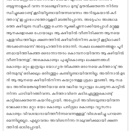
ണ്ടുമൂന്നാളുകൾ വന്നു നാലഞ്ചുദിവസം മുമ്പു് മുതൽക്കുതന്നെ നിർബ
ന്ധിച്ചുക്കൊണ്ടു് കൂടിയിട്ടുണ്ടായിരുന്നുവെന്നും അറിയുകയാൽ കർ
ത്താവു് ഇച്ഛാഭംഗത്തോടുകൂടി മടങ്ങിപ്പോന്നു. അദ്ദേഹം അഞ്ചാമ
ത്തെ കുഴിയുടെ സമീപത്തു ചെന്നു സൂക്ഷിച്ചുനോക്കിയപ്പോൾ മറ്റുള്ള
ആനകളൊക്കെ പോയാലും ആ കുഴിയിൽ വീണിരിക്കുന്ന ആനയെ
ഏതുവിധത്തിലും ക്ഷണത്തിൽ കുഴിയിൽനിന്നു കയറ്റി കൂട്ടിലാക്കി
അടക്കണമെന്നു് അദ്ദേഹത്തിനു തോന്നി. സകല ലക്ഷണങ്ങളും പൂർ
ണമായിത്തികഞ്ഞ ഒരൊന്നാന്തരം കൊമ്പനായിരുന്നു ആ കുഴിയിൽ
വീണിരുന്നതു്. അഴകുകൊണ്ടും പുഷ്ടികൊണ്ടും ലക്ഷണങ്ങൾ
കൊണ്ടും മറ്റും ഇത്രയും യോഗ്യത തികഞ്ഞ ഒരാനയെ കർത്താവു് അ
തിനുമുമ്പു് ഒരിക്കലും ഒരിടത്തും കണ്ടിട്ടുണ്ടായിരുന്നില്ല. അതിനാൽ ഉട
ൻ ആ ആനയെ കുഴിയിൽനിന്നു കയറ്റാനുള്ള ശ്രമം തുടങ്ങി. ആ സമ
യം അതിഭയങ്കരമൂർത്തിയായ ഒരു വലിയ വ്യാഘ്രം പെട്ടെന്നു കാട്ടിൽ
നിന്നു ചാടിയിറങ്ങിവന്നു. കർത്താവിനെ കടിച്ചെടുത്തുകൊണ്ടു്
കാട്ടിലേക്കുതന്നെ കയറിപ്പോയി. അപ്പോൾ അവിടെയുണ്ടായിരുന്ന
വേലക്കാരും മറ്റും ഭയം കൊണ്ടും പരിഭ്രമം കൊണ്ടും വ്യസനം
കൊണ്ടും വിവശന്മാരായിത്തീർന്നുവെന്നുള്ളതു് വിശേ‌ഷിച്ചു പറയണ
മെന്നില്ലല്ലോ. എല്ലാവരും അവിടെനിന്നു നാലുവഴിക്കുമായി ക്ഷണ
ത്തിൽ ഓടിപ്പോയി.