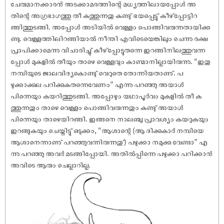
ചേരുമാനക്കാരൻ അടക്കാമരത്തിന്റെ മധ്യത്തിലായപ്പോൾ അ
തിന്റെ അഗ്രഭാഗത്തു തീ കത്തുന്നതു കണ്ടു് ഭയപ്പെട്ടു് കീഴ്പ്പോട്ടിറ
ങ്ങിത്തുടങ്ങി. അപ്പോൾ അടിയിൽ വെള്ളം പൊങ്ങിവരുന്നതായിക്ക
ണ്ടു. വെള്ളത്തിലിറങ്ങിയാൽ നീന്തി എവിടെയെങ്കിലും ചെന്നു രക്ഷ
പ്രാപിക്കാമെന്നു വിചാരിച്ചു് കീഴ്പ്പോട്ടുതന്നെ ഇറങ്ങിനിലത്തുവന്ന
പ്പോൾ മുകളിൽ തീയും താഴെ വെള്ളവും കാണ്മാനില്ലായിരുന്നു. “ഇതു
നമ്പിയുടെ ജാലവിദ്യകൊണ്ടു് വെറുതെ തോന്നിയതാണു്. പ
ഴുക്കാക്കുല പറിക്കുകതന്നെവേണം” എന്നു പറഞ്ഞു അയാൾ
പിന്നെയും കയറിത്തുടങ്ങി. അപ്പോഴും യഥാപൂർവം മുകളിൽ തീ ക
ത്തുന്നതും താഴെ വെള്ളം പൊങ്ങിവരുന്നതും കണ്ടു് അയാൾ
പിന്നെയും താഴെയിറങ്ങി. ഇങ്ങനെ നാലഞ്ചു പ്രാവശ്യം കയറുകയും
ഇറങ്ങുകയും ചെയ്തിട്ടു് ഒടുക്കം, “ആശാന്റെ (ആ ദിക്കുകാർ നമ്പിയെ
ആശാനെന്നാണു് പറഞ്ഞുവന്നിരുന്നതു്) പഴുക്കാ നമുക്കു വേണ്ടാ” എ
ന്നു പറഞ്ഞു അവർ മടങ്ങിപ്പോയി. അതിൽപ്പിന്നെ പഴുക്കാ പറിക്കാൻ
അവിടെ ആരും ചെല്ലാറില്ല.