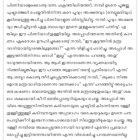
പിണിയാളെക്കൊണ്ടു വന്നു ചക്രത്തിലിരുത്തി. നമ്പി ഉടനെ പൂജയ്ക്കു
പു‌ഷ്പാഞ്ജലി ചെയ്തതിൽനിന്നു കുറെ പൂവും അക്ഷതവും (നെല്ലുമരിയും)
കൂടിയെടുത്തു ജപിച്ചു പിണിയാളുടെ ശിരസ്സിലിട്ടു. നമ്പി പൂവും അക്ഷത
വും ജപിച്ചിട്ടാൽ ഏതു ബാധയും ഉടനെ തുള്ളുകയാണു് പതിവു്. എ
ങ്കിലും ഈ പിണിയാൾതുള്ളിയില്ല. അപ്പോൾത്തന്നെ അതിന്റെ കാര
ണം ഏകദേശം ഊഹിച്ചുക്കൊണ്ടു് നമ്പി, “ഈ കൂട്ടത്തിൽ മന്ത്ര
വാദിയായിട്ടാരെങ്കിലുമുണ്ടോ?” എന്നു വിളിച്ചു ചോദിച്ചു. അപ്പോൾ അ
ക്കൂട്ടത്തിൽനിന്നും ഒരാൾ “ഇല്ല” എന്നുത്തരം പറഞ്ഞു. അതു്
രാവുത്തരായിരുന്നു. ആ ആൾ ഇന്നാരാണെന്നു വ്യക്തമായിട്ട
റിഞ്ഞില്ലെങ്കിലും ഈ പറഞ്ഞ ആളാണു് തന്റെ പ്രതിയോഗി എന്നു്
ആ ശബ്ദം കൊണ്ടു തീർച്ചപ്പെടുത്തിക്കൊണ്ടു് നമ്പി, “ഒടുക്കം നിങ്ങ
ളൊരു മന്ത്രവാദിയാണെന്നു വന്നേക്കാം” എന്നു് പറഞ്ഞിട്ടു് അദ്ദേഹം
ഒരു ക‌ഷണം ഓലയെടുത്തു അതിൽ ഒരു മന്ത്രമെഴുതുകയും അതു് ശക
ലം ശകലമായി കീറി മേൽപ്പോട്ടെറിയുകയും ചെയ്തു. അപ്പോൾ അ
വിടെ അടുത്തുനിന്നിരുന്ന കരിമ്പനയുടെ ചുവട്ടിൽ കിടന്നിരുന്ന വള്ളി
തുള്ളിത്തുള്ളി കരിമ്പനയുടെ അഗ്രഭാഗം വരെ കയറുകയും ഉടനെ പന
പൊട്ടിക്കീറി ഇഞ്ചനാരുപോലെയായി നിലത്തുവീഴുകയും ചെയ്തു. ആ
വള്ളി നമ്പിയെ അകപ്പെടുത്താനായി രാവുത്തർ എന്തോ പ്രയോഗ
മൊപ്പിച്ചു ഇട്ടിരുന്നതായിരുന്നു എന്നു വിശേ‌ഷിച്ചു പറയണമെന്നില്ല