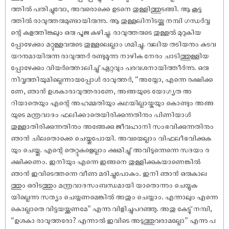
ത്തിൽ പതിച്ചുവോ, അവരൊക്കെ ഉടനെ തുള്ളിത്തുടങ്ങി. ആ കൂട്ട
ത്തിൽ രാവുത്തരുമുണ്ടായിരുന്നു. ആ തുള്ളലിനിടയ്ക്കു നമ്പി ഗന്ധർവ്വ
ന്റെ കളത്തിങ്കലും ഒരു പൂജ കഴിച്ചു. രാവുത്തരുടെ തുള്ളൽ മുറുകിയ
പ്പോഴേക്കും മറ്റുള്ളവരുടെ തുള്ളലെല്ലാം ശമിച്ചു. വലിയ തടിയനും കുടവ
യറനുമായിരുന്ന രാവുത്തർ രണ്ടുമൂന്നു നാഴിക നേരം ചാടിത്തുള്ളിയ
പ്പോഴേക്കും വിയർത്തൊലിച്ചു് ഏറ്റവും പരവശനായിത്തീർന്നു. ഒരു
നിവൃത്തിയുമില്ലെന്നായപ്പോൾ രാവുത്തർ, “അയ്യോ, എന്നെ രക്ഷിക്ക
ണേ, ഞാൻ ഉശകാരാവുത്തരാണേ, അങ്ങയുടെ യോഗ്യത അ
റിയാതെയും എന്റെ അഹമ്മതിയും കഥയില്ലായ്കയും കൊണ്ടും അങ്ങ
യുടെ മന്ത്രവാദം ഫലിക്കാതെയിരിക്കുന്നതിനും പിണിയാൾ
തുള്ളാതിരിക്കുന്നതിനും അങ്ങേക്കു ജീവഹാനി സംഭവിക്കുന്നതിനും
ഞാൻ ചിലതൊക്കെ ചെയ്തുപോയി. അവയെല്ലാം വിഫലീഭവിക്കുക
യും ചെയ്തു. എന്റെ തെറ്റുകളെല്ലാം ക്ഷമിച്ചു് അവിടുന്നെന്നെ സദയം ര
ക്ഷിക്കണം. ഇനിയും എന്നെ ഇങ്ങനെ തുള്ളിക്കുകയാണെങ്കിൽ
ഞാൻ ഇവിടെത്തന്നെ വീണു മരിച്ചുപോകും. ഇനി ഞാൻ ഒരുകാല
ത്തും ഒരിടത്തും മന്ത്രവാദസംബന്ധമായി യാതൊന്നും ചെയ്യുക
യില്ലെന്നു സത്യം ചെയ്യണമെങ്കിൽ അതും ചെയ്യാം. എന്നാലും എന്നെ
കൊല്ലാതെ വിട്ടയയ്ക്കണമേ” എന്നു വിളിച്ചുപറഞ്ഞു. അതു കേട്ടു് നമ്പി,
“ഉശകാ രാവുത്തരോ? എന്നാൽ ഇവിടെ അടുത്തുവരാമല്ലോ” എന്നു പ