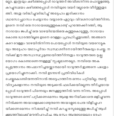
ല്ലോ. ഇത്രയും കഴിഞ്ഞപ്പോൾ രാവുത്തർ അവിടെനിന്നു പൊയ്കളഞ്ഞു.
കുറച്ചുസമയം കഴിഞ്ഞപ്പോൾ നമ്പിയുടെ വയർ വല്ലാതെ വീർത്തുതുട
ങ്ങി. അതു വർദ്ധിച്ചുവർദ്ധിച്ചു് അദ്ദേഹം ഇരിക്കാനും
ശ്വാസോച്ഛ്വാസം ചെയ്യാനും വയ്യാതെ ഏറ്റവും വിവശനായിത്തീർന്നു.
ഉടനെ നമ്പി ഒരു നാരായമെടുത്തുകൊണ്ടു് പുറത്തേക്കിറങ്ങി, ആ
നാരായം ജപിച്ചു് ഒരു വാഴയിന്മേൽഒരു കുത്തുകൊടുത്തു, നാരായം
കൊണ്ട ദ്വാരത്തിലൂടെ ഉടനെ വെള്ളം പ്രവഹിച്ചുതുടങ്ങി. അങ്ങനെ
കുറെ വെള്ളം വാഴയിൽനിന്നു പോയപ്പോൾ നമ്പിയുടെ വയറൊട്ടുക
യും അദ്ദേഹം യഥാപൂർവം സ്വസ്ഥശരീരനായിത്തീരുകയും ചെയ്തു. ന
മ്പിക്കു് ഈ അസ്വാസ്ഥ്യമുണ്ടായിത്തീർന്നതും രാവുത്തരുടെ ദു‌ഷ്പ്ര
യോഗം കൊണ്ടാണെന്നുള്ളതു് സ്പഷ്ടമാണല്ലോ. നമ്പിയെ അക
പ്പെടുത്താനും അപമാനിച്ചയയ്ക്കാനുമായി രാവുത്തർ ഇങ്ങനെ പലതും
പ്രയോഗിച്ചുനോക്കി. നമ്പി ഉടനുടൻ പ്രതിവിധികൾ
ചെയ്തുകൊണ്ടിരുന്നതിനാൽ അദ്ദേഹത്തിനു ഒന്നും പറ്റിയില്ല. തന്റെ
വിദ്യകളൊന്നും നമ്പിയുടെ അടുക്കൽ ഫലിക്കയില്ലെന്നു തീർച്ചയായ
പ്പോൾ രാവുത്തർ പിന്നെയും ജനക്കൂട്ടത്തിൽ വന്നു നിന്നു. അപ്പോൾ
രാവുത്തരെ ഒന്നു് പറ്റിക്കണമെന്നും ആളെ അറിയിക്കാതെ ഒളിച്ചുവന്നു
നിൽക്കുന്ന അയാളെക്കൊണ്ടുതന്നെ അയാളുടെ പേരു വിളിച്ചുപറ
യിക്കണമെന്നും നിശ്ചയിച്ചു് നമ്പി കുറച്ചു ഭസ്മമെടുത്തു ജപിച്ചു് ആൾ
ക്കൂട്ടത്തിലേക്കു് ഊതിപ്പറപ്പിച്ചു. ആ ഭസ്മം ആരുടെയെല്ലാം ദേഹ