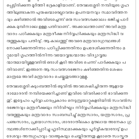
പ്പെട്ടിരിക്കുന്ന മൂർത്തി ഭദ്രകാളിയാണു്. തേവലശ്ശേരി നമ്പിയുടെ ഗൃഹ
ത്തിലുണ്ടാകുന്ന പുരു‌ഷന്മാരെല്ലാവരും ഉപനയനവും സമാവർത്തന
വും കഴിഞ്ഞാൽ അവിടെച്ചെന്നു് ഒരു സംവത്സരക്കാലം ഭജിച്ചു പാർ
ക്കുക മുമ്പിനാലെ ഉള്ള പതിവാണു് . അക്കാലത്താണു് അവർ മന്ത്ര
വാദം പഠിക്കുകയും മന്ത്രദീക്ഷ നിർവ്വഹിക്കുകയും മന്ത്രസിദ്ധി വ
രുത്തുകയും പതിവു്. ആ കാലത്തു് അവരെ മന്ത്രവാദഗ്രന്ഥങ്ങൾ
നോക്കിക്കുന്നതിന്നും പഠിപ്പിക്കുന്നതിനും ഉപദേശിക്കുന്നതിനും മ
റ്റുമായി ഗൃഹത്തിൽനിന്നു വയോവൃദ്ധന്മാരും വിദ്യാവൃദ്ധ
ന്മാരുമായിട്ടുള്ളവരിൽ ഒരാൾ കൂടി അവിടെ ചെന്നു് പാർക്കുകയും പ
തിവാണു്. ഇങ്ങനെ ആ സംവത്സരഭജനം കഴിഞ്ഞതിനു ശേ‌ഷം
മാത്രമേ അവർ മന്ത്രവാദം ചെയ്തുതുടങ്ങാറുള്ളു.
തേവലശ്ശേരി കുടുംബത്തിൽ ഒടുവിൽ അവശേ‌ഷിച്ചിരുന്ന ആളായ
ദാമോദരൻ നമ്പിയെക്കുറിച്ചാണു് ഇവിടെ വിവരിക്കാൻ ഭാവിക്കുന്ന
തു്. ഇദ്ദേഹം പൂർവ്വാചാരപ്രകാരം നെടുമ്പ്രയാറ്റുകളരിയിൽ സംവൽസ
രഭജനവും മന്ത്രദീക്ഷയും നിർവിഘ്നം നിർവ്വഹിക്കുകയും മന്ത്രസിദ്ധി
വരുത്തുകയും മന്ത്രവാദം സംബന്ധിച്ചു് മന്ത്രസാരം, യന്ത്രസാരം, പ്ര
പഞ്ചസാരം, പ്രയോഗസാരം, ശാരദാതിലകം മുതലായ അനേകം ഗ്ര
ന്ഥങ്ങൾനോക്കിപ്പഠിച്ചു ഹൃദിസ്ഥമാക്കുകയും പൂർവ്വികന്മാരോടു് ഉപ
ദേശവും അനുഗ്രഹവും വാങ്ങുകയും ചെയ്തിരുന്നതു കൂടാതെ സംസ്കൃത