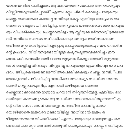
യാളെ ഇവിടെ വലിച്ചുകൊണ്ടു വന്നതുതന്നെ കേവലം അനാവശ്യവും
വിഡ്ഢിത്തവുമായിപ്പോയി” എന്നും മറ്റും ചിലർ കുറേശ്ശെ പറയുകയും
ചെയ്തു. അതൊക്കെ കുറേശ്ശെ നമ്പിയും കേട്ടു. എങ്കിലും അദ്ദേഹം അ
തൊന്നും കേട്ടതായി നടിച്ചില്ല. അന്യന്മാർ ഇങ്ങനെയൊക്കെ പറയുക
യും വിചാരിക്കുകയും ചെയ്തുവെങ്കിലും ആ സ്ത്രീയുടെ ഭർത്താവു് മുതലായ
വർ നമ്പിയെ സാദരം സ്വീകരിക്കുകയും അദ്ദേഹത്തിനു ഭക്ഷണ
ത്തിനും മറ്റും വെടിപ്പായി ഏർപ്പാടു ചെയ്തുകൊടുക്കുകയും ഈ ഗന്ധർവ
ന്റെ ഉപദ്രവം നിമിത്തമുണ്ടായിട്ടുള്ള കഷ്ടനഷ്ടങ്ങളെക്കുറിച്ചും ഈ
ബാധ ഒഴിക്കുന്നതിനായി ഓരോ മന്ത്രവാദികളെ വരുത്തി മന്ത്രവാദ
ങ്ങൾ ചെയ്യിച്ച വിവരവും വിസ്തരിച്ചു പറയുകയും ഏതുവിധവും ഈ ഉപ
ദ്രവം ഒഴിച്ചുകൊടുക്കണമെന്നു് അപേക്ഷിക്കുകയും ചെയ്തു. നമ്പി, “പല
യോഗ്യന്മാർ പരീക്ഷിച്ചിട്ടു സാധിക്കാത്തകാര്യം സാധിക്കാമെന്നു
ഞാൻ ഉറപ്പു പറയുന്നില്ല. എന്നാൽ കഴിയുന്നതു ഞാനും
ചെയ്തുനോക്കാമെന്നു മാത്രമേ പറയാൻ നിവൃത്തിയുള്ളൂ. എങ്കിലും ഭഗ
വതിയുടെ കാരുണ്യംകൊണ്ടു സാധിക്കാതെ വരുകയില്ലെന്നാണു് എ
ന്റെ വിശ്വാസം. ഞാൻ ഒരു മന്ത്രവാദത്തിനു ചെന്നിട്ടു ബാധ
യൊഴിയാതെ ഇതുവരെ ഉണ്ടായിട്ടില്ല. അതിനാൽ ഇതും ഒ
ഴിയുമെന്നുതന്നെ വിചാരിക്കാം” എന്നു പറയുകയും വേണ്ടുന്ന ഉപകര
ണങ്ങൾക്കും മറ്റും ഒരു ചാർത്തെഴുതി കൊടുക്കുകയും ചെയ്തു. നമ്പിയുടെ