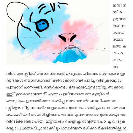
ഇനി ന
മ്പി മ
ന്ത്രവാദ
ത്തിനു
പോയ
സ്ഥല
ത്തെ ക
ഥ പറ
യാം.
അ
വിടെ ഒരു സ്ത്രീക്കു് ഒരു ഗന്ധർവന്റെ ഉപദ്രവമായിരുന്നു. അനേകം മന്ത്ര
വാദികൾ ആ ഗന്ധർവനെ ഒഴിവാക്കാനായി പഠിച്ച വിദ്യകളെല്ലാം
പ്രയോഗിച്ചുനോക്കി. ഒന്നുകൊണ്ടും ഒരു ഫലവുമുണ്ടായില്ല. അക്കാല
ത്തു് “ഉശകാരാവുത്തർ” എന്നു പ്രസിദ്ധനായ ഒരു മന്ത്രികൻ
തൊടുപുഴെ ഉണ്ടായിരുന്നു. മേൽപ്പറഞ്ഞ ഗന്ധർവബാധിതയായ
സ്ത്രീയുടെ വീട്ടിനു സമീപം ഉശകാരാവുത്തരുടെ ചാർച്ചക്കാരനായ ഒരു
മഹമ്മദീയൻ താമസിച്ചിരുന്നു. അവൻ മുഖാന്തരം രാവുത്തരെയും അ
വിടെക്കൊണ്ടു പോയി മന്ത്രവാദം ചെയ്യിച്ചു. രാവുത്തർ പഠിച്ച വിദ്യക
ളെല്ലാം പ്രയോഗിച്ചുനോക്കീട്ടും ഗന്ധർവനെ ഒഴിക്കാൻകഴിഞ്ഞില്ല. ഇ