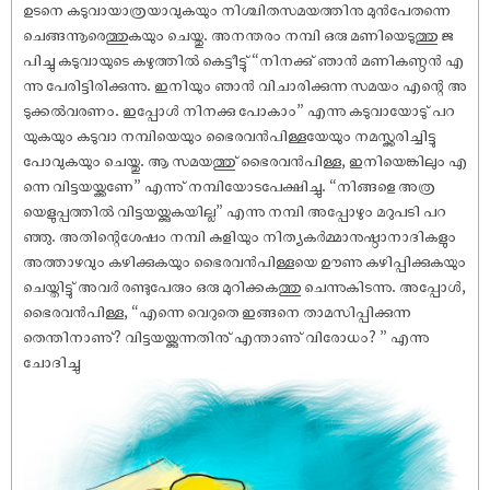
ഉടനെ കടുവായാത്രയാവുകയും നിശ്ചിതസമയത്തിനു മുൻപേതന്നെ
ചെങ്ങന്നൂരെത്തുകയും ചെയ്തു. അനന്തരം നമ്പി ഒരു മണിയെടുത്തു ജ
പിച്ചു കടുവായുടെ കഴുത്തിൽ കെട്ടീട്ടു് “നിനക്കു് ഞാൻ മണികണ്ഠൻ എ
ന്നു പേരിട്ടിരിക്കുന്നു. ഇനിയും ഞാൻ വിചാരിക്കുന്ന സമയം എന്റെ അ
ടുക്കൽവരണം. ഇപ്പോൾ നിനക്കു പോകാം” എന്നു കടുവായോടു് പറ
യുകയും കടുവാ നമ്പിയെയും ഭൈരവൻപിള്ളയേയും നമസ്ക്കരിച്ചിട്ടു
പോവുകയും ചെയ്തു. ആ സമയത്തു് ഭൈരവൻപിള്ള, ഇനിയെങ്കിലും എ
ന്നെ വിട്ടയയ്ക്കണേ” എന്നു് നമ്പിയോടപേക്ഷിച്ചു. “നിങ്ങളെ അത്ര
യെളുപ്പത്തിൽ വിട്ടയയ്ക്കുകയില്ല” എന്നു നമ്പി അപ്പോഴും മറുപടി പറ
ഞ്ഞു. അതിന്റെശേ‌ഷം നമ്പി കുളിയും നിത്യകർമ്മാനുഷ്ഠാനാദികളും
അത്താഴവും കഴിക്കുകയും ഭൈരവൻപിള്ളയെ ഊണു കഴിപ്പിക്കുകയും
ചെയ്തിട്ടു് അവർ രണ്ടുപേരും ഒരു മുറിക്കകത്തു ചെന്നുകിടന്നു. അപ്പോൾ,
ഭൈരവൻപിള്ള, “എന്നെ വെറുതെ ഇങ്ങനെ താമസിപ്പിക്കുന്ന
തെന്തിനാണു്? വിട്ടയയ്ക്കുന്നതിനു് എന്താണു് വിരോധം? ” എന്നു
ചോദിച്ചു