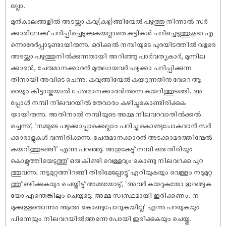
ല്ലോ.
മുൻകാലങ്ങളിൽ അടയ്ക്കാ കവു(കഴു)ങ്ങിന്മേൽ പഴുത്തു നിന്നാൽ സർ
ക്കാരിലേക്കു് പറിപ്പിച്ചെടുക്കുകയല്ലാതെ കുട്ടികൾ പറിച്ചെടുത്തുകൂടാ എ
ന്നൊരേർപ്പാടുണ്ടായിരുന്നു. ഒരിക്കൽ നമ്പിയുടെ പുരയിടത്തിൽ വളരെ
അടയ്ക്കാ പഴുത്തുനിൽക്കുന്നതായി അറിഞ്ഞു പാർവത്യകാർ, മുന്നില
ക്കാരൻ, ചേരുമാനക്കാരൻ മുതലായവർ പഴുക്കാ പറിപ്പിക്കുന്ന
തിനായി അവിടെ ചെന്നു. കവുങ്ങിന്മേൽ കയറുന്നതിനു വേറെ ആ
രെയും കിട്ടായ്കയാൽ ചേരുമാനക്കാരൻതന്നെ കയറിത്തുടങ്ങി. അ
പ്പോൾ നമ്പി നിലവറയിൽ തേവാരം കഴിച്ചുകൊണ്ടിരിക്കുക
യായിരുന്നു. അതിനാൽ നമ്പിയുടെ അമ്മ നിലവറവാതിൽക്കൽ
ച്ചെന്നു്, ‘നമ്മുടെ പഴുക്കാപ്പാക്കെല്ലാം പറിച്ചു കൊണ്ടുപോകുവാൻ സർ
ക്കാരാളുകൾ വന്നിരിക്കുന്നു. ചേരുമാനക്കാരൻ അടക്കാമരത്തിന്മേൽ
കയറിത്തുടങ്ങി’ എന്നു പറഞ്ഞു. അതുകേട്ടു് നമ്പി ഒരു തിരിയും
കൊളുത്തിയെടുത്തു് ഒരു കിണ്ടി വെള്ളവും കൊണ്ടു നിലവറക്കു പുറ
ത്തുവന്നു. നടുമുറ്റത്തിറങ്ങി തിരിമേല്പോട്ടു് എറിയുകയും വെള്ളം നടുമുറ്റ
ത്തു് ഒഴിക്കുകയും ചെയ്തിട്ടു് അമ്മയോടു്, ‘അവർ കയറുകയോ ഇറങ്ങുക
യോ എന്തെങ്കിലും ചെയ്യട്ടെ. അമ്മ സ്വസ്ഥമായി ഇരിക്കണം. ന
മുക്കുള്ളതൊന്നും ആരും കൊണ്ടുപോവുകയില്ല’ എന്നു പറയുകയും
പിന്നെയും നിലവറയിൽത്തന്നെ പോയി ഇരിക്കുകയും ചെയ്തു.