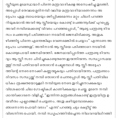
സ്ത്രീയുടെ ഉടമസ്ഥന്മാർ പിന്നെ മന്ത്രവാദികളെ അന്വേ‌ഷിച്ചു തുടങ്ങി.
അപ്പോൾ തേവലശ്ശേരിനമ്പി വലിയ മന്ത്രവാദിയാണെന്നും അ
ദ്ദേഹം ഏതു ബാധയെയും ഒഴിപ്പിക്കുമെന്നും മറ്റും ചിലർ പറഞ്ഞ
റിയുകയാൽ അവർ ആ സ്ത്രീയെയും കൊണ്ടു് ചെങ്ങന്നൂർക്കു് പുറപ്പെട്ടു.
അവർ നമ്പിയെക്കണ്ടു് വിവരം പറഞ്ഞപ്പോൾ, “ആട്ടെ പന്ത്രണ്ടു ദിവ
സം ചെങ്ങന്നൂർ പടിഞ്ഞാറെ നടയിൽ ഭജനമിരിക്കട്ടെ. അതുക
ഴിഞ്ഞിട്ടു പിന്നെ എന്തെങ്കിലും വേണമെങ്കിൽ ചെയ്യാം” എന്നാണു അ
ദ്ദേഹം പറഞ്ഞതു്. അതിനാൽ ആ സ്ത്രീയെ പടിഞ്ഞാറെ നടയിൽ
കൊണ്ടുപോയി ഭജനമിരുത്തി. ഭജനമായിപ്പാർത്ത പന്ത്രണ്ടു ദിവസ
വും ആ സ്ത്രീ സദാ ചിരിച്ചുകൊണ്ടുതന്നെ ഇരുന്നിരുന്നു. സന്ധ്യാസമയ
ത്തു് നമ്പി പതിവായി തൊഴാൻ ചെല്ലുമ്പോൾ ആ സ്ത്രീ അദ്ദേഹ
ത്തിന്റെ നേരെ നോക്കി കണ്ണുരുട്ടുകയും പതിവായിരുന്നു. പന്ത്രണ്ടാം
ദിവസം സന്ധ്യയ്ക്കു് നമ്പി തൊഴാൻ ചെന്നപ്പോൾ ആ സ്ത്രീ പതിവില
ധികം രൂക്ഷതയോടുകൂടി നമ്പിയുടെ നേരെ തുറിച്ചുനോക്കുകയും
വിശേ‌ഷാൽ ചില ഗോഷ്ടികൾ കാണിക്കുകയും ചെയ്തു. ഉടനെ നമ്പി
ശാന്തിക്കാരനെ വിളിച്ചു്, “ഇന്നിന്ന മന്ത്രങ്ങൾകൊണ്ടു് ഇത്രയിത്ര ഉ
രുവീതം പു‌ഷ്പാഞ്ജലി ചെയ്യണം. അതു കഴിയുമ്പോഴേക്കും
ഞാനൊന്നു പോയി വരാം” എന്നു് പറഞ്ഞു ചട്ടം കെട്ടീട്ടു് അ
വിടെനിന്നു പോയി. നമ്പി സ്വഗൃഹത്തിൽച്ചെന്നു നിലവറയിലിറങ്ങി