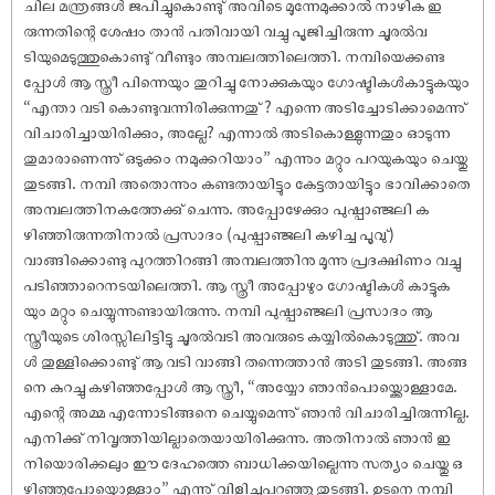
ചില മന്ത്രങ്ങൾ ജപിച്ചുകൊണ്ടു് അവിടെ മൂന്നേമുക്കാൽ നാഴിക ഇ
രുന്നതിന്റെ ശേ‌ഷം താൻ പതിവായി വച്ചു പൂജിച്ചിരുന്ന ചൂരൽവ
ടിയുമെടുത്തുകൊണ്ടു് വീണ്ടും അമ്പലത്തിലെത്തി. നമ്പിയെക്കണ്ട
പ്പോൾ ആ സ്ത്രീ പിന്നെയും തുറിച്ചു നോക്കുകയും ഗോഷ്ടികൾകാട്ടുകയും
“എന്താ വടി കൊണ്ടുവന്നിരിക്കുന്നതു് ? എന്നെ അടിച്ചോടിക്കാമെന്നു്
വിചാരിച്ചായിരിക്കും, അല്ലേ? എന്നാൽ അടികൊള്ളുന്നതും ഓടുന്ന
തുമാരാണെന്നു് ഒടുക്കം നമുക്കറിയാം” എന്നും മറ്റും പറയുകയും ചെയ്തു
തുടങ്ങി. നമ്പി അതൊന്നും കണ്ടതായിട്ടും കേട്ടതായിട്ടും ഭാവിക്കാതെ
അമ്പലത്തിനകത്തേക്കു് ചെന്നു. അപ്പോഴേക്കും പു‌ഷ്പാഞ്ജലി ക
ഴിഞ്ഞിരുന്നതിനാൽ പ്രസാദം (പു‌ഷ്പാഞ്ജലി കഴിച്ച പൂവു്)
വാങ്ങിക്കൊണ്ടു പുറത്തിറങ്ങി അമ്പലത്തിനു മൂന്നു പ്രദക്ഷിണം വച്ചു
പടിഞ്ഞാറെനടയിലെത്തി. ആ സ്ത്രീ അപ്പോഴും ഗോഷ്ടികൾ കാട്ടുക
യും മറ്റും ചെയ്യുന്നുണ്ടായിരുന്നു. നമ്പി പു‌ഷ്പാഞ്ജലി പ്രസാദം ആ
സ്ത്രീയുടെ ശിരസ്സിലിട്ടിട്ടു ചൂരൽവടി അവരുടെ കയ്യിൽകൊടുത്തു്. അവ
ൾ തുള്ളിക്കൊണ്ടു് ആ വടി വാങ്ങി തന്നെത്താൻ അടി തുടങ്ങി. അങ്ങ
നെ കുറച്ചു കഴിഞ്ഞപ്പോൾ ആ സ്ത്രീ, “അയ്യോ ഞാൻപൊയ്ക്കൊള്ളാമേ.
എന്റെ അമ്മ എന്നോടിങ്ങനെ ചെയ്യുമെന്നു് ഞാൻ വിചാരിച്ചിരുന്നില്ല.
എനിക്കു് നിവൃത്തിയില്ലാതെയായിരിക്കുന്നു. അതിനാൽ ഞാൻ ഇ
നിയൊരിക്കലും ഈ ദേഹത്തെ ബാധിക്കയില്ലെന്നു സത്യം ചെയ്തു ഒ
ഴിഞ്ഞുപോയ്കൊള്ളാം” എന്നു് വിളിച്ചുപറഞ്ഞു തുടങ്ങി. ഉടനെ നമ്പി