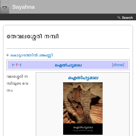
Sayahna
Search
തേവലശ്ശേരി നമ്പി
←
കൊട്ടാരത്തിൽ ശങ്കുണ്ണി
v
t
e
ഐതിഹ്യമാല
[
show
]
വലശ്ശേരി ന
ഐതിഹ്യമാല
മ്പിയുടെ ഭവ
നം