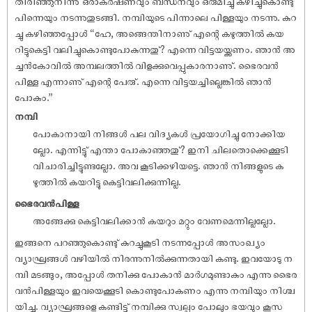
തിരിഞ്ഞുനിന്നു് ഒരാകർ‌ഷണവും ബന്ധനവും ഒരുമിച്ചു കഴിച്ചുകൊണ്ടു
പിന്നെയും നടന്നുതുടങ്ങി. നമ്പിയുടെ പിന്നാലെ പിള്ളയും നടന്നു. കുറ
ച്ചു കഴിഞ്ഞപ്പോൾ “ഹേ, അങ്ങെന്തിനാണു് എന്റെ കഴുത്തിൽ കയ
റിട്ടുകെട്ടി വലിച്ചുകൊണ്ടുപോകുന്നതു്? എന്നെ വിട്ടയയ്ക്കണം. ഞാൻ അ
ച്ചൻകോവിൽ അമ്പലത്തിൽ വിളക്കുവെപ്പുകാരനാണു്. ഭൈരവൻ
പിള്ള എന്നാണു് എന്റെ പേരു്. എന്നെ വിട്ടയച്ചില്ലെങ്കിൽ ഞാൻ
പോകും.”
നമ്പി
പോകാനായി നിങ്ങൾ പല വിദ്യകൾ പ്രയോഗിച്ചു നോക്കിയ
ല്ലോ. എന്നിട്ടു് എന്താ പോകാഞ്ഞതു്? ഇനി ചിലതൊക്കെക്കൂടി
വിചാരിച്ചിട്ടുണ്ടല്ലോ. അവ കൂടിക്കഴിയട്ടെ. ഞാൻ നിങ്ങളുടെ ക
ഴുത്തിൽ കയറിട്ടു കെട്ടിവലിക്കുന്നില്ല.
ഭൈരവൻപിള്ള
അങ്ങേക്കു കെട്ടിവലിക്കാൻ കയറും മറ്റും വേണമെന്നില്ലല്ലോ.
ഇങ്ങനെ പറഞ്ഞുകൊണ്ടു് കുറച്ചുകൂടി നടന്നപ്പോൾ അസംഖ്യം
വ്യാഘ്രങ്ങൾ വഴിയിൽ നിരന്നുനിൽക്കുന്നതായി കണ്ടു. ഇവയോടു ന
മ്പി മടങ്ങും, അപ്പോൾ തനിക്കു പോകാൻ മാർഗമുണ്ടാകും എന്നു ഭൈര
വൻപിള്ളയും ഇവയെക്കൂടി കൊണ്ടുപോകണം എന്നു നമ്പിയും നിശ്ച
യിച്ചു. വ്യാഘ്രങ്ങളെ കണ്ടിട്ടു് നമ്പിക്കു സ്വല്പം പോലും ഭയവും കൂസ