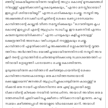
ഞ്ഞിട്ടു് കൈയിലുണ്ടായിരുന്ന വാളിന്റെ അഗ്രം കൊണ്ടു് മൂന്നക്ഷരങ്ങൾ
നിലത്തു് എഴുതിക്കാണിച്ചു കൊടുക്കുകയും, “എന്താ മനസ്സിലായോ?
ഇപ്പോൾ ശരിയായില്ലേ?” എന്നു ചോദിക്കുകയും ചെയ്തു. നമ്പൂരി ആ
അക്ഷരങ്ങൾ നോക്കി ധരിച്ചതിന്റെ ശേ‌ഷം ഭക്ത്യാദരസമേതം
കാമ്പിത്താന്റെ കാല്ക്കൽ വീണു നമസ്കരിക്കുകയും “ഭഗവതിയുടെ കൃപ
കൊണ്ടു് ഇപ്പോൾ എന്റെ ആഗ്രഹം സാധിച്ചു. ഈ ഭക്തനിൽ എന്നും
കരുണയുണ്ടായിരിക്കണം” എന്നു പറയുകയും കുളിച്ചു തൊഴുതു്
ക്ഷേത്രത്തിൽ അനേകം വഴിപാടുകൾ നടത്തുകയും ചെയ്തു.
കാമ്പിത്താൻ എഴുതിക്കാണിച്ച അക്ഷരങ്ങൾ ശ്ലോകത്തിന്റെ വൃത്ത
ത്തിനും അർഥത്തിനും യോജിച്ചവയായിരുന്നതിനാൽ നമ്പൂരി അവ
കൂടി തന്റെ ഗ്രന്ഥത്തിൽ ചേർത്തെഴുതിക്കൊണ്ടു സ്വദേശത്തെത്തി പ
തിവായി ഭദ്രാല്പത്തി പാരായണം ചെയ്തു കൊണ്ടിരുന്നു.
മുമ്പുണ്ടായിരുന്ന കാമ്പിത്താൻ കഴിഞ്ഞുപോയതിന്റെ ശേ‌ഷം
കാമ്പിത്താനുണ്ടാകാതെയും ഒരു കാമ്പിത്തനുണ്ടായാൽ
ക്കൊള്ളാമെന്നു് ജനങ്ങൾ ആഗ്രഹിച്ചുകൊണ്ടുമിരുന്ന കാലത്തു് ഒ
രിക്കൽ ഒരു നായർ എവിടെനിന്നോ ഒരു ചുമടു് ഉപ്പുമായി മണ്ണ
ടിക്കാവിന്റെ കിഴക്കേ നടയിൽ വന്നുചേർന്നു. അയാൾ അവിടെ ഒരു മ
രത്തണലിൽ ചുമടിറക്കിവച്ചു ക്ഷീണം തീർക്കാനായി ഇരുന്നു. കുറച്ചു
സമയം കഴിഞ്ഞപ്പോൾ അയാളുടെ വിധമൊക്കെ മാറി. അയാൾ