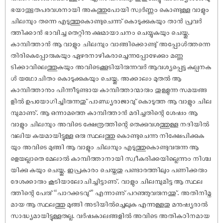
ഭയാത്ഭുതപരവശനായി അകത്തുപോയി സ്വർണ്ണം കൊണ്ടുള്ള വാളും
ചിലമ്പും തന്നെ എടുത്തുകൊണ്ടുചെന്നു് കൊടുക്കുകയും താൻ പ്രവർ
ത്തിക്കാൻ ഭാവിച്ച തെറ്റിനു ക്ഷമായാചനം ചെയ്യുകയും ചെയ്തു.
കാമ്പിത്താൻ ആ വാളും ചിലമ്പും വാങ്ങിക്കൊണ്ടു് അപ്പോൾത്തന്നെ
തിരികെപ്പോരുകയും ഏഴരനാഴികരാച്ചെന്നപ്പോഴേക്കും മണ്ണ
ടിക്കാവിലെത്തുകയും അവിടെക്കൂടിയിരുന്നവർ ആവശ്യപ്പെട്ട കല്പനക
ൾ യഥോചിതം കൊടുക്കുകയും ചെയ്തു. അക്കാലം മുതൽ ആ
കാമ്പിത്താനും പിന്നീടുണ്ടായ കാമ്പിത്താന്മാരും തുള്ളുന്ന സമയങ്ങ
ളിൽ ഉപയോഗിച്ചിരുന്നതു് പാണ്ഡ്യരാജാവു് കൊടുത്ത ആ വാളും ചില
മ്പുമാണു്. ആ ഒന്നാമത്തെ കാമ്പിത്താൻ മരിച്ചതിന്റെ ശേ‌ഷം ആ
വാളും ചിലമ്പും അവിടെ ക്ഷേത്രത്തിന്റെ തെക്കുവശത്തുള്ള നദിയിൽ
വലിയ കയമായിട്ടുള്ള ഒരു സ്ഥലത്തു കൊണ്ടുചെന്നു നിക്ഷേപിക്കുക
യും അവിടെ മുങ്ങി ആ വാളും ചിലമ്പും എടുത്തുകൊണ്ടുവരുന്ന ആ
ളെയല്ലാതെ മേലാൽ കാമ്പിത്താനായി സ്വീകരിക്കയില്ലെന്നും നിശ്ച
യിക്കു കയും ചെയ്തു. ഇപ്രകാരം ചെയ്തതു പണ്ടാരത്തിലും പണിക്കരും
ദേശക്കാരും കൂടിയാലോചിച്ചിട്ടാണു്. വാളും ചിലമ്പുമിട്ട ആ സ്ഥല
ത്തിന്റെ പേരു് “പാറക്കടവു്” എന്നാണു് പറഞ്ഞുവരുനന്തു്. അതിനിമ്ന
മായ ആ സ്ഥലത്തു മുങ്ങി അടിയിൽച്ചെലുക എന്നുള്ളതു മനു‌ഷ്യരാൽ
സാദ്ധ്യമായിട്ടുള്ളതല്ല. വർ‌ഷകാലങ്ങളിൽ അവിടെ അതികഠിനമായ