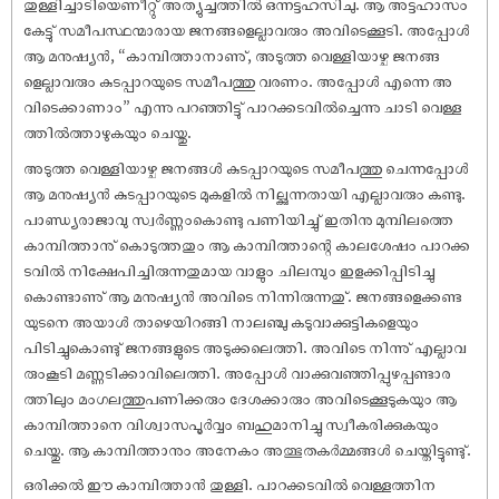
തുള്ളിച്ചാടിയെണീറ്റു് അത്യുച്ചത്തിൽ ഒന്നട്ടഹസിചു. ആ അട്ടഹാസം
കേട്ടു് സമീപസ്ഥന്മാരായ ജനങ്ങളെല്ലാവരും അവിടെക്കൂടി. അപ്പോൾ
ആ മനു‌ഷ്യൻ, “കാമ്പിത്താനാണു്, അടുത്ത വെള്ളിയാഴ്ച ജനങ്ങ
ളെല്ലാവരും കുടപ്പാറയുടെ സമീപത്തു വരണം. അപ്പോൾ എന്നെ അ
വിടെക്കാണാം” എന്നു പറഞ്ഞിട്ടു് പാറക്കടവിൽച്ചെന്നു ചാടി വെള്ള
ത്തിൽത്താഴുകയും ചെയ്തു.
അടുത്ത വെള്ളിയാഴ്ച ജനങ്ങൾ കുടപ്പാറയുടെ സമീപത്തു ചെന്നപ്പോൾ
ആ മനു‌ഷ്യൻ കുടപ്പാറയുടെ മുകളിൽ നില്ക്കുന്നതായി എല്ലാവരും കണ്ടു.
പാണ്ഡ്യരാജാവു സ്വർണ്ണംകൊണ്ടു പണിയിച്ചു് ഇതിനു മുമ്പിലത്തെ
കാമ്പിത്താനു് കൊടുത്തതും ആ കാമ്പിത്താന്റെ കാലശേ‌ഷം പാറക്ക
ടവിൽ നിക്ഷേപിച്ചിരുന്നതുമായ വാളും ചിലമ്പും ഇളക്കിപ്പിടിച്ചു
കൊണ്ടാണു് ആ മനു‌ഷ്യൻ അവിടെ നിന്നിരുന്നതു്. ജനങ്ങളെക്കണ്ട
യുടനെ അയാൾ താഴെയിറങ്ങി നാലഞ്ചു കടുവാക്കുട്ടികളെയും
പിടിച്ചുകൊണ്ടു് ജനങ്ങളുടെ അടുക്കലെത്തി. അവിടെ നിന്നു് എല്ലാവ
രുംകൂടി മണ്ണടിക്കാവിലെത്തി. അപ്പോൾ വാക്കുവഞ്ഞിപ്പുഴപ്പണ്ടാര
ത്തിലും മംഗലത്തുപണിക്കരും ദേശക്കാരും അവിടെക്കൂടുകയും ആ
കാമ്പിത്താനെ വിശ്വാസപൂർവ്വം ബഹുമാനിച്ചു സ്വീകരിക്കുകയും
ചെയ്തു. ആ കാമ്പിത്താനും അനേകം അത്ഭുതകർമ്മങ്ങൾ ചെയ്തിട്ടുണ്ടു്.
ഒരിക്കൽ ഈ കാമ്പിത്താൻ തുള്ളി. പാറക്കടവിൽ വെള്ളത്തിന