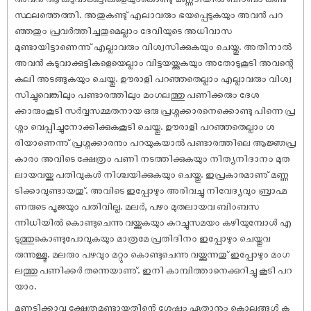
സ്ഥലത്തെത്തി. അതുകണ്ടു് എലാവരും ഭയപ്പെടുകയും അവൻ പറ
ഞ്ഞതും പ്രവർത്തിച്ചതുമെല്ലാം ദേവിയുടെ അധിവാസ
മുണ്ടായിട്ടാണെന്നു് എല്ലാവരും വിശ്വസിക്കുകയും ചെയ്തു. അതിനാൽ
അവൻ കടുവാക്കുട്ടികളെയെല്ലാം വിട്ടയയ്ക്കുകയും അതോടുകൂടി അവന്റെ
കലി അടങ്ങുകയും ചെയ്തു. ഊരാളി പറഞ്ഞതെല്ലാം എല്ലാവരും വിശ്വ
സിച്ചുവെങ്കിലും പണ്ടാരത്തിലും മംഗലത്തു പണിക്കരും ദേശ
ക്കാരുംകൂടി സർവ്വസമ്മതനായ ഒരു പ്രശ്നക്കാരനെക്കൊണ്ടു പിന്നെ പ്ര
ശ്നം വെപ്പിച്ചുനോക്കിക്കുകകൂടി ചെയ്തു. ഊരാളി പറഞ്ഞതെല്ലാം ശ
രിയാണെന്നു് പ്രശ്നക്കാരനും പറയുകയാൽ പണ്ടാരത്തിലെ ആജ്ഞപ്ര
കാരം അവിടെ ക്ഷേത്രം പണി നടത്തിക്കുകയും നിത്യനിദാനം മുത
ലായവയ്ക്കു പതിവുകൾ നിശ്ചയിക്കുകയും ചെയ്തു. ഇപ്രകാരമാണു് മണ്ണ
ടിക്കാവുണ്ടായതു്. അവിടെ ഇപ്പോഴും അരിവച്ചു നിവേദ്യവും ബ്രാഹ്മ
ണരുടെ പൂജയും പതിവില്ല. മലർ, പഴം മുതലായവ ബിംബസ
ന്നിധിയിൽ കൊണ്ടുചെന്നു വയ്ക്കുകയും കുറച്ചുസമയം കഴിയുമ്പോൾ എ
ടുത്തുകൊണ്ടുപോവുകയും മാത്രമേ പ്രതിദിനം ഇപ്പോഴും ചെയ്തുവ
രുന്നുള്ളൂ. മലരും പഴവും മറ്റും കൊണ്ടുചെന്നു വയ്ക്കുന്നതു് ഇപ്പോഴും മംഗ
ലത്തു പണിക്കർ തന്നെയാണു്. ഇനി കാമ്പിത്താനെക്കുറിച്ചു കൂടി പറ
യാം.
മണ്ണടിക്കാവു ക്ഷേത്രമുണ്ടായതിന്റെ ശേ‌ഷം ഏതാനും കൊല്ലങ്ങൾ ക