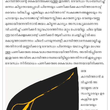
കാമ്പിത്താന്റെ കൈയിൽക്കൊടുത്തു തുടങ്ങി. ദേവസ്വം സംബന്ധിച്ചു്
ഒന്നും കിട്ടാതായപ്പോൾ പിന്നേയും പണിക്കർക്കു കാമ്പിത്താനോടു്
വൈരം വർദ്ധിച്ചു. എങ്കിലും കാമ്പിത്താനു് സകലജനങ്ങളുടെയും സ
ഹായവും മഹാരാജാവു് തിരുമനസ്സിലെ കാരുണ്യവും വേണ്ടുംവണ്ണ
മുണ്ടായിരുന്നതിനാൽ ജയം കിട്ടുന്ന കാര്യം അസാദ്ധ്യമാണെന്നു
വിചാരിച്ചു് പണിക്കർ വ്യവഹാരത്തിനും മറ്റും പോയില്ല. ചില ദുർമ്മ
ന്ത്രവാദികളെക്കൊണ്ടു് പണിക്കർ ആഭിചാരം ചെയ്യിച്ചു (വി‌ഷം
കൊടുത്താണെന്നും ചിലർ പറയുന്നുണ്ടു്) കാമ്പിത്താനെക്കൊല്ലിച്ചു.
അതിനാൽ മണ്ണടിക്കാവു ദേവസ്വം പിന്നെയും യഥാപൂർവ്വം മംഗല
ത്തു പണിക്കരുടെ കൈവശംതന്നെയായിത്തീർന്നു. അതിൽപ്പിന്നെ
ഇതുവരെ അവിടെ കാമ്പിത്താനുണ്ടായിട്ടില്ലാത്തതിനാൽ ഇപ്പോഴും
ദേവസ്വം നിർബാധം പണിക്കരുടെ കൈവശം തന്നെയായിരിക്കുന്നു.
ഒരു
കാമ്പിത്താൻ മ
രിച്ചാൽ അ
യാളുടെ ശവ
സംസ്കാരവും ഉദ
കക്രിയ മുത
ലായവയും