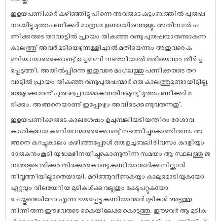
ഇളയപണിക്കർ കഴിഞ്ഞിട്ടു പിന്നെ അവരുടെ കുടുംബത്തിൽ പുരു‌ഷ
നായിട്ടു മൂത്തപണിക്കർ മാത്രമേ ഉണ്ടായിരുന്നുള്ളൂ. അതിനാൽ പ
ണിക്കരുടെ തറവാട്ടിൽ പ്രായം തികഞ്ഞ രണ്ടു പുരു‌ഷന്മാരുണ്ടാകുന്ന
കാലത്തു് അവർ മുടിയെഴുന്നള്ളിച്ചാൽ മതിയെന്നും അതുവരെ ക
ണിയാന്മാരെക്കൊണ്ടു് ഉച്ചബലി നടത്തിയാൽ മതിയെന്നും തീർച്ച
പ്പെടുത്തി. അതിൽപ്പിന്നെ ഇതുവരെ മംഗലത്തു പണിക്കരുടെ തറ
വാട്ടിൽ പ്രായം തികഞ്ഞ രണ്ടുപുരു‌ഷന്മാർ ഒരു കാലത്തുമുണ്ടായിട്ടില്ല.
ഇളമുറക്കാരനു് പുരു‌ഷപ്രായമാകുന്നതിനുമുമ്പു് മൂത്തപണിക്കർ മ
രിക്കും. അങ്ങനെയാണു് ഇപ്പോഴും അവിടെക്കണ്ടുവരുന്നതു്.
ഇളയപണിക്കരുടെ കാലശേ‌ഷം ഉച്ചബലിയടിയന്തിരം ദേശാവ
കാശികളായ കണിയാന്മാരെക്കൊണ്ടു് നടത്തിച്ചുകൊണ്ടിരുന്നു. അ
ങ്ങനെ കുറച്ചുകാലം കഴിഞ്ഞപ്പോൾ ഒരു ഉച്ചബലിദിവസം കാളിയും
ദാരുകനുംകൂടി യുദ്ധമഭിനയിച്ചുകൊണ്ടുനിന്ന സമയം ആ സ്ഥലത്തു ജ
നങ്ങളുടെ തിക്കും തിരക്കുംകൊണ്ടു കണിയാന്മാർക്കു നില്ക്കാൻ
നിവൃത്തിയില്ലാതെയായി. മറിഞ്ഞുവീണുകയും കാലുമൊടിയുകയോ
ഏറ്റവും വിലയേറിയ മുടികൾക്കു വല്ലതും കേടുപറ്റുകയോ
ചെയ്തുവെങ്കിലോ എന്നു ഭയപ്പെട്ടു കണിയാന്മാർ മുടികൾ അടുത്തു
നിന്നിരുന്ന ഈഴവരുടെ കൈയിലേക്കു കൊടുത്തു. ഈഴവർ ആ മുടിക