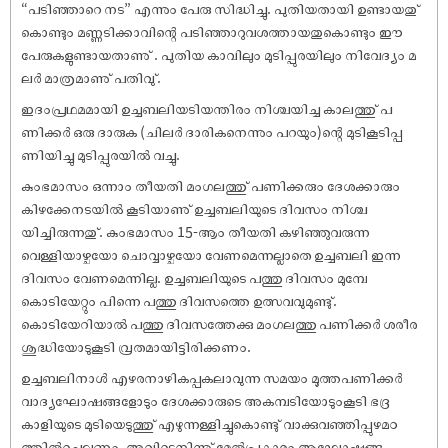
“പടിഞ്ഞാറെ നട” എന്നും പേരു സിദ്ധിച്ചു. പുതിയതായി ഉണ്ടായതു്
കൊണ്ടും മണ്ണടിക്കാവിന്റെ പടിഞ്ഞാറുവശത്തായതുകൊണ്ടും ഈ
പേരുകളുണ്ടായതാണു് . പുതിയ കാവിലും മുടിപ്പുരയിലും നിവേദ്യം മ
ലർ മാത്രമാണു് പതിവു്.
ഇദംപ്രഥമമായി ഉച്ചബലിയടിയന്തിരം നിശ്ചയിച്ച കാലത്തു് പ
ണിക്കർ ഒരു ദാരുക (ചിലർ ദാരികനെന്നും പറയും)ന്റെ മുടികൂടിപ്പ
ണിയിച്ചു മുടിപ്പുരയിൽ വച്ചു.
കുംഭമാസം ഒന്നാം തീയതി മംഗലത്തു് പണിക്കരും ദേശക്കാരും
കിഴക്കേനടയിൽ കൂടിയാണു് ഉച്ചബലിയുടെ ദിവസം നിശ്ച
യിച്ചിരുന്നതു്. കുംഭമാസം 15-ആം തീയതി കഴിഞ്ഞുവരുന്ന
വെള്ളിയാഴ്ചയോ ചൊവ്വാഴ്ചയോ വേണമെന്നല്ലാതെ ഉച്ചബലി ഇന്ന
ദിവസം വേണമെന്നില്ല. ഉച്ചബലിയുടെ പത്തു ദിവസം മുമ്പേ
കൊടിയേറ്റും പിന്നെ പത്തു ദിവസത്തെ ഉത്സവവുമുണ്ടു്.
കൊടിയേറിയാൽ പത്തു ദിവസത്തേക്കു മംഗലത്തു പണിക്കർ ശരീര
ശുദ്ധിയോടുകൂടി വ്രതമായിട്ടിരിക്കണം.
ഉച്ചബലിനാൾ എഴരനാഴികപ്പകലാവുന്ന സമയം മൂത്തപണിക്കർ
വാദ്യഘോ‌ഷങ്ങളോടും ദേശക്കാരുടെ അകമ്പടിയോടുംകൂടി ഭദ്ര
കാളിയുടെ മുടിയെടുത്തു് എഴുന്നള്ളിച്ചുകൊണ്ടു് വാക്കുവഞ്ഞിപ്പുഴമഠ
ത്തിൽച്ചെല്ലണം. അവിടെനിന്നു് മേൽപ്രകാരം ആഘോ‌ഷങ്ങ