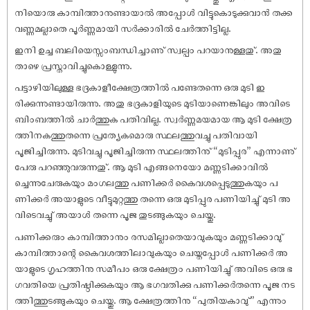
നിയൊരു കാമ്പിത്താനുണ്ടായാൽ അപ്പോൾ വിട്ടുകൊടുക്കുവാൻ തക്ക
വണ്ണമല്ലാതെ പൂർണ്ണമായി സർക്കാരിൽ ചേർത്തിട്ടില്ല.
ഇനി ഉച്ച ബലിയെസ്സംബന്ധിച്ചാണു് സ്വല്പം പറയാനുള്ളതു്. അതു
താഴെ പ്രസ്താവിച്ചുകൊള്ളുന്നു.
പട്ടാഴിയിലുള്ള ഭദ്രകാളീക്ഷേത്രത്തിൽ പണ്ടേതന്നെ ഒരു മുടി ഇ
രിക്കുന്നുണ്ടായിരുന്നു. അതു ഭദ്രകാളിയുടെ മുടിയാണെങ്കിലും അവിടെ
ബിംബത്തിൽ ചാർത്തുക പതിവില്ല. സ്വർണ്ണമയമായ ആ മുടി ക്ഷേത്ര
ത്തിനകത്തുതന്നെ പ്രത്യേകമൊരു സ്ഥലത്തുവച്ചു പതിവായി
പൂജിച്ചിരുന്നു. മുടിവച്ചു പൂജിച്ചിരുന്ന സ്ഥലത്തിനു് “മുടിപ്പുര” എന്നാണു്
പേരു പറഞ്ഞുവരുന്നതു്. ആ മുടി എങ്ങനെയോ മണ്ണടിക്കാവിൽ
ച്ചെന്നുചേരുകയും മംഗലത്തു പണിക്കർ കൈവശപ്പെടുത്തുകയും പ
ണിക്കർ അയാളുടെ വീട്ടുമുറ്റത്തു തന്നെ ഒരു മുടിപ്പുര പണിയിച്ചു് മുടി അ
വിടെവച്ചു് അയാൾ തന്നെ പൂജ തുടങ്ങുകയും ചെയ്തു.
പണിക്കരും കാമ്പിത്താനും രസമില്ലാതെയാവുകയും മണ്ണടിക്കാവു്
കാമ്പിത്താന്റെ കൈവശത്തിലാവുകയും ചെയ്തപ്പോൾ പണിക്കർ അ
യാളുടെ ഗൃഹത്തിനു സമീപം ഒരു ക്ഷേത്രം പണിയിച്ചു് അവിടെ ഒരു ഭ
ഗവതിയെ പ്രതി‌ഷ്ഠിക്കുകയും ആ ഭഗവതിക്കു പണിക്കർതന്നെ പൂജ നട
ത്തിത്തുടങ്ങുകയും ചെയ്തു. ആ ക്ഷേത്രത്തിനു “പുതിയകാവു്” എന്നും