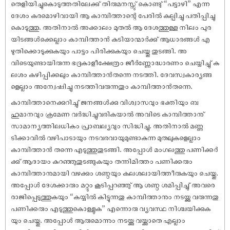
തെളിയിച്ചുകൊടുത്തതിലേക്കു് തിരുമനസ്സു് കൊണ്ടു് “പട്ടാഴി” എന്ന
ദേശം കരമൊഴിവായി ആ കാമ്പിത്താന്റെ പേരിൽ കല്പിച്ചു പതിപ്പിച്ചു
കൊടുത്തു. അതിനാൽ അക്കാലം മുതൽ ആ ദേശത്തുള്ള നിലം പുര
യിടങ്ങൾക്കെല്ലാം കാമ്പിത്താൻ കുടിയാന്മാർക്കു് ആധാരങ്ങൾ എ
ഴുതിക്കൊടുക്കുകയും പാട്ടം പിരിക്കുകയും ചെയ്തു തുടങ്ങി. അ
വിടെയുണ്ടായിരുന്ന ഭദ്രകാളീക്ഷേത്രം ജീർണ്ണോദ്ധാരണം ചെയ്യിച്ചു് ക
ലശം കഴിപ്പിക്കലും കാമ്പിത്താൻതന്നെ നടത്തി. ദേവസ്വകാര്യങ്ങ
ളെല്ലാം അന്വേ‌ഷിച്ചു നടത്തിവരുന്നതും കാമ്പിത്താൻതന്നെ.
കാമ്പിത്താനെക്കുറിച്ചു് ജനങ്ങൾക്കു വിശ്വാസവും ഭക്തിയും ബ
ഹുമാനവും ക്രമേണ വർദ്ധിച്ചുവരികയാൽ അവിടെ കാമ്പിത്താനു്
സാമാന്യത്തിലധികം പ്രാബല്യവും സിദ്ധിച്ചു. അതിനാൽ മണ്ണ
ടിക്കാവിൽ വഴിപാടായും നടവരവായുമുണ്ടാകുന്ന മുതലുകളെല്ലാം
കാമ്പിത്താൻ തന്നെ എടുത്തുതുടങ്ങി. അപ്പോൾ മംഗലത്തു പണിക്കർ
ക്കു് ആദായം കുറഞ്ഞുതുടങ്ങുകയും തന്നിമിത്തം പണിക്കരും
കാമ്പിത്താനുമായി വഴക്കും ശണ്ഠയും കലശലായിത്തീരുകയും ചെയ്തു.
അപ്പോൾ ദേശക്കാരും മറ്റും കൂടിപ്പറഞ്ഞു് ആ ശണ്ഠ ശമിപ്പിച്ചു് അവരെ
രാജിപ്പെടുത്തുകയും “കയ്യിൽ കിട്ടുന്നതു കാമ്പിത്താനും നടയ്ക്കു വരുന്നതു
പണിക്കരും എടുത്തുകൊള്ളുക” എന്നൊരു വ്യവസ്ഥ നിശ്ചയിക്കുക
യും ചെയ്തു. അപ്പോൾ ആരുമൊന്നും നടയ്ക്കു വയ്ക്കാതെ എല്ലാം