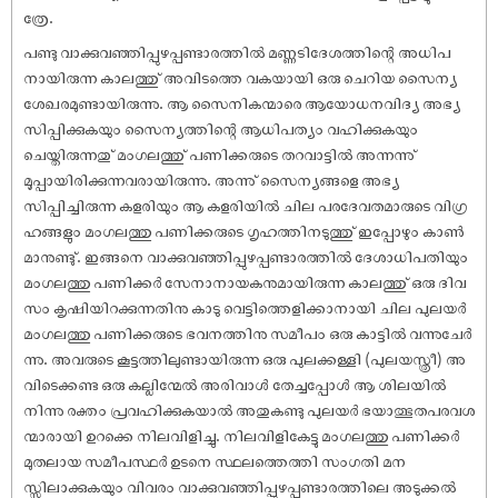
ത്രേ.
പണ്ടു വാക്കുവഞ്ഞിപ്പുഴപ്പണ്ടാരത്തിൽ മണ്ണടിദേശത്തിന്റെ അധിപ
നായിരുന്ന കാലത്തു് അവിടത്തെ വകയായി ഒരു ചെറിയ സൈന്യ
ശേഖരമുണ്ടായിരുന്നു. ആ സൈനികന്മാരെ ആയോധനവിദ്യ അഭ്യ
സിപ്പിക്കുകയും സൈന്യത്തിന്റെ ആധിപത്യം വഹിക്കുകയും
ചെയ്തിരുന്നതു് മംഗലത്തു് പണിക്കരുടെ തറവാട്ടിൽ അന്നന്നു്
മൂപ്പായിരിക്കുന്നവരായിരുന്നു. അന്നു് സൈന്യങ്ങളെ അഭ്യ
സിപ്പിച്ചിരുന്ന കളരിയും ആ കളരിയിൽ ചില പരദേവതമാരുടെ വിഗ്ര
ഹങ്ങളും മംഗലത്തു പണിക്കരുടെ ഗൃഹത്തിനടുത്തു് ഇപ്പോഴും കാൺ
മാനുണ്ടു്. ഇങ്ങനെ വാക്കുവഞ്ഞിപ്പുഴപ്പണ്ടാരത്തിൽ ദേശാധിപതിയും
മംഗലത്തു പണിക്കർ സേനാനായകനുമായിരുന്ന കാലത്തു് ഒരു ദിവ
സം കൃ‌ഷിയിറക്കുന്നതിനു കാടു വെട്ടിത്തെളിക്കാനായി ചില പുലയർ
മംഗലത്തു പണിക്കരുടെ ഭവനത്തിനു സമീപം ഒരു കാട്ടിൽ വന്നുചേർ
ന്നു. അവരുടെ കൂട്ടത്തിലുണ്ടായിരുന്ന ഒരു പുലക്കള്ളി (പുലയസ്ത്രീ) അ
വിടെക്കണ്ട ഒരു കല്ലിന്മേൽ അരിവാൾ തേച്ചപ്പോൾ ആ ശിലയിൽ
നിന്നു രക്തം പ്രവഹിക്കുകയാൽ അതുകണ്ടു പുലയർ ഭയാത്ഭുതപരവശ
ന്മാരായി ഉറക്കെ നിലവിളിച്ചു. നിലവിളികേട്ടു മംഗലത്തു പണിക്കർ
മുതലായ സമീപസ്ഥർ ഉടനെ സ്ഥലത്തെത്തി സംഗതി മന
സ്സിലാക്കുകയും വിവരം വാക്കുവഞ്ഞിപ്പുഴപ്പണ്ടാരത്തിലെ അടുക്കൽ