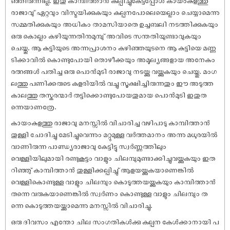
ഞ്ഞിരുന്നില്ല. ഇതു കാമ്പിത്താൻ കല്പിച്ചുകേട്ടപ്പോൾ കായംകുളത്തു
രാജാവു് ഏറ്റവും വിസ്മയിക്കുകയും കല്പനപോലെയെല്ലാം ചെയ്യാമെന്നു
സമ്മതിക്കുകയും അധികം താമസിയാതെ ഉച്ചബലി നടത്തിക്കുകയും
ഒരു കൊല്ലം കഴിയുന്നതിനുമുമ്പു് അവിടെ സന്തതിയുണ്ടാവുകയും
ചെയ്തു. ആ കുട്ടിയുടെ അന്നപ്രാശനം കഴിഞ്ഞയുടനെ ആ കുട്ടിയെ മണ്ണ
ടിക്കാവിൽ കൊണ്ടുപോയി തൊഴീക്കയും അമൂല്യങ്ങളായ അനേകം
രത്നങ്ങൾ പതിച്ച ഒരു പൊൻമുടി രാജാവു നടയ്ക്കു വയ്ക്കുകയും ചെയ്തു. മംഗ
ലത്തു പണിക്കരുടെ കളരിയിൽ വച്ചു സൂക്ഷിച്ചിരുന്നതും ഈ അടുത്ത
കാലത്തു തസ്കരന്മാർ തട്ടിക്കൊണ്ടുപോയതുമായ പൊൻമുടി ഇതുത
ന്നെയാണത്രേ.
കായംകുളത്തു രാജാവു മനസ്സിൽ വിചാരിച്ച വഴിപാടു കാമ്പിത്താൻ
തുള്ളി ചോദിച്ചു മേടിച്ചുവെന്നും മറ്റുമുള്ള വർത്തമാനം അന്നു മധുരയിൽ
വാണിരുന്ന പാണ്ഡ്യരാജാവു കേട്ടിട്ടു സ്വർണ്ണത്തിലും
വെള്ളിയിലുമായി രണ്ടുകൂട്ടം വാളും ചിലമ്പുമുണ്ടാക്കിച്ചുവയ്ക്കുകയും ഇത
റിഞ്ഞു് കാമ്പിത്താൻ തുള്ളിക്കല്പിച്ചു് ആളയയ്ക്കുകയാണെങ്കിൽ
വെള്ളികൊണ്ടുള്ള വാളും ചിലമ്പും കൊടുത്തയയ്ക്കുകയും കാമ്പിത്താൻ
തന്നെ വരുകയാണെങ്കിൽ സ്വർണം കൊണ്ടുള്ള വാളും ചിലമ്പും ത
ന്നെ കൊടുത്തയയ്ക്കാമെന്നു മനസ്സിൽ വിചാരിച്ചു.
ഒരു ദിവസം എന്തോ ചില സംഗതികൾക്കു കല്പന കേൾക്കാനായി പ