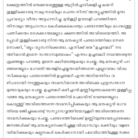
ക്ഷേത്രത്തിൽ തെക്കുവശത്തുള്ള ആറ്റിൽച്ചാടിക്കുളിച്ചു കയറി
തുള്ളിക്കൊണ്ടു നാലു നടയിലും ചെന്നു നിന്നു് അത്യുച്ചത്തിൽ മൂന്നു
പ്രാവശ്യം വീതം അട്ടഹസിച്ചു. മുൻകൂട്ടി ഊരാളി പറഞ്ഞിരുന
തിനാലും അട്ടഹാസം കേൾക്കുകകൊണ്ടും പണ്ടാരത്തിലും മംഗലത്തു
പണിക്കരും ദേശക്കാരുമെല്ലാം ക്ഷണത്തിൽ അവിടെയെത്തി. അ
പ്പോൾ തുള്ളിക്കൊണ്ടു നിന്ന ആ മനു‌ഷ്യൻ പണ്ടാരത്തിലെ നേരെ
നോക്കി, “ഒട്ടും വ്യസനിക്കേണ്ടാ. എനിക്കു് ഒരു “ഉച്ചബലി” നട
ത്തിയാൽ ഉടനെ സന്താനമുണ്ടാകും” എന്നും ഉച്ചബലി നടത്തേണ്ടുന്ന
ക്രമങ്ങളും പറഞ്ഞു. ഉടനെ കലിയടങ്ങുകയും ചെയ്തു. ആ മനു‌ഷ്യൻ പറ
ഞ്ഞതെല്ലാം ഭഗവതി അരുളിച്ചെയ്തതായിത്തന്നെ എല്ലാവരും വിശ്വ
സിക്കുകയും പണ്ടാരത്തിൽ ഉച്ചബലി എന്ന അടിയന്തിരം വ
ഴിപാടായി നടത്തുകയും താമസിയാതെ അവിടേക്കു പുത്രസന്താന
മുണ്ടാവുകയും ചെയ്തു. ഉച്ചബലി കഴിച്ചാൽ ഉണ്ണിയുണ്ടാകുമെന്നു തുള്ളിപ്പ
റഞ്ഞ ആ മനു‌ഷ്യനെ പണ്ടാരത്തിൽ ചെലവിനു് വേണ്ടതെല്ലാം
കൊടുത്തു് അവിടെത്തന്നെ താമസിപ്പിക്കുകയും ആ മനു‌ഷ്യൻ ഭഗവ
തിയെ ഭജിച്ചുകൊണ്ടു് സന്യാസവൃത്തിയോടുകൂടി അവിടെത്തന്നെ
താമസിക്കുകയും ചെയ്തു. പണ്ടാരത്തിലേക്കു് ഉണ്ണിയുണ്ടായപ്പോഴേക്കും
ജനങ്ങൾക്കു് ആ മനു‌ഷ്യനെക്കുറിച്ചുള്ള വിശ്വാസവും ഭക്തിയും വളരെ
വർദ്ധിക്കുകയും കല്പനകൾ കേൾക്കാനായി പലവിധത്തിലുള്ള സങ്കട