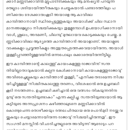
ക്കാർ മണ്ണടിക്കാവിൽ മുട്ടുപാടിരിക്കുകയും ആ മനു‌ഷ്യൻ പറയുന്ന
തെല്ലാം ശരിയായിത്തീരുകയും ചെയ്യുകയാൽ പണ്ടാരത്തിലും പ
ണിക്കരും ദേശക്കാരുംകൂടി അയാളെ ആ കാവിലെ
കാമ്പിത്താനായി സ്ഥിരപ്പെടുത്തുകയും അയാൾക്കു് ചില സ്ഥാന
മാനങ്ങളെല്ലാം നിശ്ചയിക്കുകയും തുള്ളുമ്പോൾ ഉപയോഗിക്കാനായി
വാൾ, ശൂലം, അരമണി, ചിലമ്പു് മുതലായവ കൊടുക്കുകയും ചെയ്തു. മ
ണ്ണടിക്കാവിലെ ആദ്യത്തെ കാമ്പിത്താൻ അയാളാണു്. അയാളുടെ
വാക്കുകളും പ്രവൃത്തികളും അത്ഭുതപ്പെടത്തക്കവയായിരുന്നു. അയാൾ
തുള്ളിപ്പറഞ്ഞിട്ടുള്ളവയിൽ ഒന്നുപോലും ഒക്കാതെയിരുന്നിട്ടില്ല.
ഈ കാമ്പിത്താന്റെ കാലത്തു് കായംകുളത്തു രാജാവിനു് സന്ത
തിയില്ലാതാവുകയാൽ കല്പന കേൾക്കാനായി കായംകുളത്തുരാജാവു്
അവിടെച്ചെല്ലുകയും കാമ്പിത്താൻ തുള്ളി, “എനിക്കു തരാമെന്നു നിശ്ച
യിച്ചിട്ടുള്ളതു് നിശ്ചിതകാലത്തു തരണം, വിശേ‌ഷാൽ ഒരു ഉച്ചബലി
കൂടി നടത്തണം. ഉച്ചബലി കഴിച്ചാൽ ഒരു വത്സരം തികയുന്നതിനു
മുമ്പു് ഒരു സന്തതിയുണ്ടാകും” എന്നു കല്പിച്ചു. സന്തതിയുണ്ടായാൽ ആ
കുട്ടിയുടെ അന്നപ്രാശനം കഴിഞ്ഞാലുടനെ മണ്ണടിക്കാവിൽ
കൊണ്ടുചെന്നു തൊഴീക്കയും രത്നഖചിതമായ ഒരു പൊൻമുടി നടയ്ക്കു വ
യ്ക്കുകയും ചെയ്യാമെന്നായിരുന്നു രാജാവു് നിശ്ചയിച്ചിരുന്നതു് . ഈ
സംഗതി മനസ്സിൽ വിചാരിച്ചതല്ലാതെ അവിടുന്നു് ആരോടും പറ