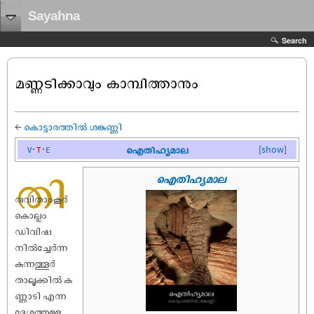
Sayahna
Search
മണ്ണടിക്കാവും കാമ്പിത്താനും
←
കൊട്ടാരത്തിൽ ശങ്കുണ്ണി
v
t
e
ഐതിഹ്യമാല
[
show
]
തി
ഐതിഹ്യമാല
രുവിതാംകൂർ
കൊല്ലം
ഡിവി‌ഷ
നിൽച്ചേർന്ന
കുന്നത്തൂർ
താലൂക്കിൽ ക
ണ്ണാടി എന്ന
ദേശത്തുള്ള