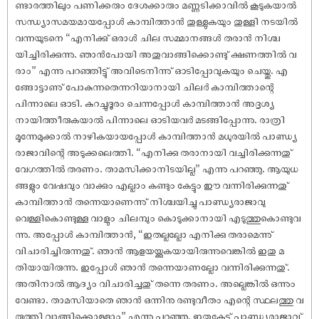
ണ്ടാരത്തിലും പണിക്കരും ദേശക്കാരും മണ്ണടിക്കാവിൽ കൂടുകയാൽ
സന്ധ്യാസമയമായപ്പോൾ കാമ്പിത്താൻ തുള്ളുകയും തുള്ളി നടയിൽ
വന്നയുടനെ “എനിക്കു് ഒരാൾ ചില സമ്മാനങ്ങൾ തരാൻ നിശ്ച
യിച്ചിരിക്കുന്നു. ഞാൻപോയി അതുവാങ്ങിക്കൊണ്ടു് ക്ഷണത്തിൽ വ
രാം” എന്നു പറഞ്ഞിട്ടു് അവിടെനിന്നു് ഓടിപ്പോവുകയും ചെയ്തു. എ
ങ്ങോട്ടാണു് പോകുന്നതെന്നറിയാനായി ചിലർ കാമ്പിത്താന്റെ
പിന്നാലെ ഓടി. കുറച്ചുദൂരം ചെന്നപ്പോൾ കാമ്പിത്താൻ അദൃശ്യ
നായിത്തീരുകയാൽ പിന്നാലെ ഓടിയവർ മടങ്ങിപ്പോന്നു. രാത്രി
മൂന്നേമുക്കാൽ നാഴികയായപ്പോൾ കാമ്പിത്താൻ മധുരയിൽ പാണ്ഡ്യ
രാജാവിന്റെ അടുക്കലെത്തി. “എനിക്കു തരാനായി വച്ചിരിക്കുന്നതു്
വേഗത്തിൽ തരണം. താമസിക്കാനിടയില്ല” എന്നു പറഞ്ഞു. ആയുധ
ങ്ങളും വേ‌ഷവും വാക്കും എല്ലാം കണ്ടും കേട്ടും ഈ വന്നിരിക്കുന്നതു്
കാമ്പിത്താൻ തന്നെയാണെന്നു് നിശ്ചയിച്ചു പാണ്ഡ്യരാജാവു
വെള്ളികൊണ്ടുള്ള വാളും ചിലമ്പും കൊടുക്കാനായി എടുത്തുകൊണ്ടുവ
ന്നു. അപ്പോൾ കാമ്പിത്താൻ, “ഇതല്ലല്ലോ എനിക്കു തരാമെന്നു്
വിചാരിച്ചിരുന്നതു്. ഞാൻ ആളയയ്ക്കുകയായിരുന്നുവെങ്കിൽ ഇതു മ
തിയായിരുന്നു. ഇപ്പോൾ ഞാൻ തന്നെയാണല്ലോ വന്നിരിക്കുന്നതു്.
അതിനാൽ ആദ്യം വിചാരിച്ചതു് തന്നെ തരണം. അല്ലെങ്കിൽ ഒന്നും
വേണ്ടാ. താമസിയാതെ ഞാൻ ഒന്നിനു രണ്ടുവീതം എന്റെ സ്ഥലത്തു വ
രുത്തി വാങ്ങിക്കൊള്ളാം” എന്നു പറഞ്ഞു. ഇതുകേട്ടു് പാണ്ഡ്യരാജാവു്