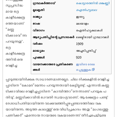
ഗ്രന്ഥകർത്താവ്
കൊട്ടാരത്തിൽ ശങ്കുണ്ണി
സുപ്രസിദ്ധ
മൂലകൃതി
ഐതിഹ്യമാല
മായ ഭദ്ര
രാജ്യം
ഇന്ത്യ
കാളീക്ഷേത്ര
ത്തെയാണു്
ഭാഷ
മലയാളം
“മണ്ണ
വിഭാഗം
ഐതിഹ്യകഥകൾ
ടിക്കാവെ”ന്നു
ആദ്യപതിപ്പിന്റെ പ്രസാധകര്‍
ലക്ഷ്മിഭായി ഗ്രന്ഥാവലി
പറയുന്നതു് .
വര്‍ഷം
1909
ഭദ്ര
മാദ്ധ്യമം
അച്ചടിപ്പതിപ്പ്
കാളീക്ഷേത്ര
പുറങ്ങള്‍
920
ത്തിൽ ഒരു
വായനക്കാരുടെ പ്രതികരണ
ഇവിടെ രേഖ
വെളിച്ച
ങ്ങള്‍
പ്പെടുത്തുക
പ്പാടുണ്ടായിരിക്കുക സാധാരണമാണല്ലോ. ചില ദിക്കുകളിൽ വെളിച്ച
പ്പാടിനെ “കോമര”മെന്നും പറയുന്നതായി കേട്ടിട്ടുണ്ടു്. എന്നാൽ കണ്ണ
ടിക്കാവിലെ വെളിച്ചപ്പാടിനെ “കാമ്പിത്താ”നെന്നാണു് പറയുക പ
തിവു്. മണ്ണടിക്കാവിൽ ഭഗവതി സ്വയംഭൂവാണു്. ആ ക്ഷേത്രം പണ്ടു്
ദേശാധിപതിയായിരുന്ന വാക്കുവഞ്ഞിപ്പുഴപ്പണ്ടാരത്തിലെ വക
യായിരുന്നു. അടുത്ത കാലത്തു് ഒരു വിധിപ്രകാരം അതു “മംഗലത്തു
പണിക്കർ” എന്നൊരു നായരുടെ വകയാണെന്നു് തീർച്ചപ്പെട്ടിട്ടുണ്ട