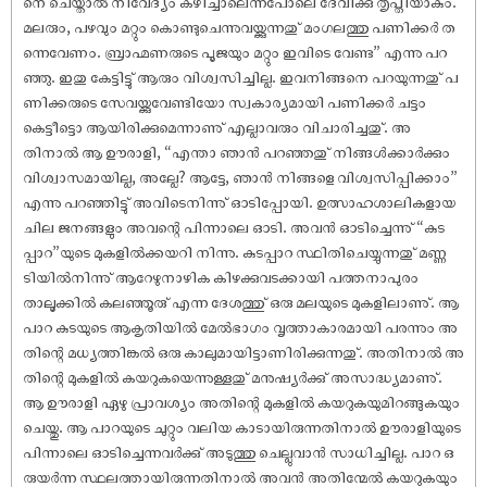
നെ ചെയ്താൽ നിവേദ്യം കഴിച്ചാലെന്നപോലെ ദേവിക്കു തൃപ്തിയാകും.
മലരും, പഴവും മറ്റും കൊണ്ടുചെന്നുവയ്ക്കുന്നതു് മംഗലത്തു പണിക്കർ ത
ന്നെവേണം. ബ്രാഹ്മണരുടെ പൂജയും മറ്റും ഇവിടെ വേണ്ട” എന്നു പറ
ഞ്ഞു. ഇതു കേട്ടിട്ടു് ആരും വിശ്വസിച്ചില്ല. ഇവനിങ്ങനെ പറയുന്നതു് പ
ണിക്കരുടെ സേവയ്ക്കുവേണ്ടിയോ സ്വകാര്യമായി പണിക്കർ ചട്ടം
കെട്ടീട്ടൊ ആയിരിക്കുമെന്നാണു് എല്ലാവരും വിചാരിച്ചതു്. അ
തിനാൽ ആ ഊരാളി, “എന്താ ഞാൻ പറഞ്ഞതു് നിങ്ങൾക്കാർക്കും
വിശ്വാസമായില്ല, അല്ലേ? ആട്ടേ, ഞാൻ നിങ്ങളെ വിശ്വസിപ്പിക്കാം”
എന്നു പറഞ്ഞിട്ടു് അവിടെനിന്നു് ഓടിപ്പോയി. ഉത്സാഹശാലികളായ
ചില ജനങ്ങളും അവന്റെ പിന്നാലെ ഓടി. അവൻ ഓടിച്ചെന്നു് “കുട
പ്പാറ”യുടെ മുകളിൽക്കയറി നിന്നു. കുടപ്പാറ സ്ഥിതിചെയ്യുന്നതു് മണ്ണ
ടിയിൽനിന്നു് ആറേഴുനാഴിക കിഴക്കുവടക്കായി പത്തനാപുരം
താലൂക്കിൽ കലഞ്ഞൂരു് എന്ന ദേശത്തു് ഒരു മലയുടെ മുകളിലാണു്. ആ
പാറ കുടയുടെ ആകൃതിയിൽ മേൽഭാഗം വൃത്താകാരമായി പരന്നും അ
തിന്റെ മധ്യത്തിങ്കൽ ഒരു കാലുമായിട്ടാണിരിക്കുന്നതു്. അതിനാൽ അ
തിന്റെ മുകളിൽ കയറുകയെന്നുള്ളതു് മനു‌ഷ്യർക്കു് അസാദ്ധ്യമാണു്.
ആ ഊരാളി ഏഴു പ്രാവശ്യം അതിന്റെ മുകളിൽ കയറുകയുമിറങ്ങുകയും
ചെയ്തു. ആ പാറയുടെ ചുറ്റും വലിയ കാടായിരുന്നതിനാൽ ഊരാളിയുടെ
പിന്നാലെ ഓടിച്ചെന്നവർക്കു് അടുത്തു ചെല്ലുവാൻ സാധിച്ചില്ല. പാറ ഒ
രുയർന്ന സ്ഥലത്തായിരുന്നതിനാൽ അവൻ അതിന്മേൽ കയറുകയും