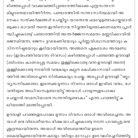
ഴിഞ്ഞപ്പോൾ വാക്കുവഞ്ഞിപ്പണ്ടാരത്തിലേക്കു പുത്രസന്താന
മില്ലാതെയായിത്തീർന്നു. പണ്ടാരത്തിൽ സന്താനാർത്ഥമായി അ
നേകം സത്ക്കർമ്മങ്ങൾ ചെയ്തിട്ടും യാതൊരു ഫലവുമുണ്ടാകായ്കയാൽ
ഒടുക്കം ഭഗവതി തന്നെ ഇതിനൊരു നിവൃത്തിയുണ്ടാക്കണമെന്നു പ്രാർ
ത്ഥിച്ചുകൊണ്ടു് പണ്ടാരത്തിൽ അന്തർജ്ജനസമേതം മണ്ണടിക്കാവിൽ
ഭജനമിരുന്നു. ഭജനം ദൃഢഭക്തിയോടും പൂർണ്ണവിശ്വാസത്തോടും ക
ഠിനനി‌ഷ്ഠയോടും കൂടിയായിരുന്നു. അങ്ങനെ ഏകദേശം അരമണ്ഡ
ലം (ഇരുപത്തിയൊന്നു ദിവസം) കഴിഞ്ഞപ്പോൾ പണ്ടത്തെ ഊരാളി
(ബിംബം കാണപ്പെട്ട സമയം തുള്ളിക്കൊണ്ടു വന്ന ഊരാളി തന്നെ)
തുള്ളിക്കൊണ്ടു നടയിൽ വരുകയും കല്പന കേൾക്കാനായി പണ്ടാര
ത്തിൽ അവിടെച്ചെന്നു നിൽക്കുകയും ചെയ്തു. അപ്പോൾ ഊരാളി “ഒട്ടും
വ്യസനിക്കേണ്ടാ. ഇന്നേക്കു മൂന്നാം ദിവസം ഒരാൾ ഇവിടെ വരും. ഭഗ
വതിയുടെ അധിവാസമുണ്ടായിട്ടു് അയാൾ പറയുന്നതുപോലെ
ചെയ്താൽ താമസിയാതെ സന്തതിയുണ്ടാകും” എന്നു പറഞ്ഞിട്ടു് ക
ലിയടങ്ങി മടങ്ങിപ്പോയി.
ഊരാളി പറഞ്ഞതുപോലെ മൂന്നാം ദിവസം ഒരാൾ അവിടെച്ചെന്നു. അ
യാൾ ഒരു വിദേശീയനും ഭിക്ഷ യാചിച്ചുകൊണ്ടു നടന്ന പാവപ്പെട്ട ഒരു
ശൂദ്രനുമായിരുന്നു. അയാൾ അവിടെയെത്തിയ ഉടനെ
കൈയിലുണ്ടായിരുന്ന കുടയും വടിയും മാറാപ്പും ദൂരെ വലിച്ചെറിഞ്ഞിട്ടു