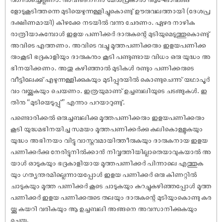
ളോടുകൂടിത്തന്നെ മുടിയെഴുന്നള്ളിച്ചുകൊണ്ടു് ഊരുവലത്തായി (ദേശപ്ര
ദക്ഷിണമായി) കിഴക്കേ നടയിൽ വന്നു ചേരണം. ഏഴര നാഴിക
രാത്രിയാകുമ്പോൾ ഇളയ പണിക്കർ ദാരുകന്റെ മുടിയുമെടുത്തുകൊണ്ടു്
അവിടെ എത്തണം. അവിടെ വച്ചു മൂത്തപണിക്കരും ഇളയപണിക്ക
രുംകൂടി ഭദ്രകാളിയും ദാരുകനും കൂടി പണ്ടുണ്ടായ വിധം ഒരു യുദ്ധം അ
ഭിനയിക്കണം. അതു കഴിഞ്ഞാൽ മുടികൾ രണ്ടും പണിക്കരുടെ
വീട്ടിലേക്കു് എഴുന്നള്ളിക്കുകയും മുടിപ്പുരയിൽ കൊണ്ടുചെന്നു് യഥാപൂർ
വം വയ്ക്കുകയും ചെയണം. ഇത്രയുമാണു് ഉച്ചബലിയുടെ ചടങ്ങുകൾ. ഇ
തിനു “മുടിയെടുപ്പു്” എന്നും പറയാറുണ്ടു്.
പണ്ടൊരിക്കൽ ഒരുച്ചബലിക്കു മൂത്തപണിക്കരും ഇളയപണിക്കരും
കൂടി യുദ്ധമഭിനയിച്ച സമയം മൂത്തപണിക്കർക്കു കലികൊള്ളുകയും
യുദ്ധം അഭിനയം വിട്ടു വാസ്തവമായിത്തീരുകയും ദാരുകനായ ഇളയ
പണിക്കർക്കു നേരിട്ടുനിൽക്കാൻ നിവൃത്തിയില്ലാതെയാവുകയാൽ അ
യാൾ ഓടുകയും ഭദ്രകാളിയായ മൂത്തപണിക്കർ പിന്നാലെ എത്തുക
യും ഗത്യന്തരമില്ലെന്നായപ്പോൾ ഇളയ പണിക്കർ ഒരു കിണറ്റിൽ
ചാടുകയും മൂത്ത പണിക്കർ കൂടെ ചാടുകയും കുറച്ചുകഴിഞ്ഞപ്പോൾ മൂത്ത
പണിക്കർ ഇളയ പണിക്കരുടെ തലയും ദാരുകന്റെ മുടിയുംകൊണ്ടു കര
യ്ക്കു കയറി വരികയും ആ ഉച്ചബലി അങ്ങനെ അവസാനിക്കുകയും
ചെയ്തു.