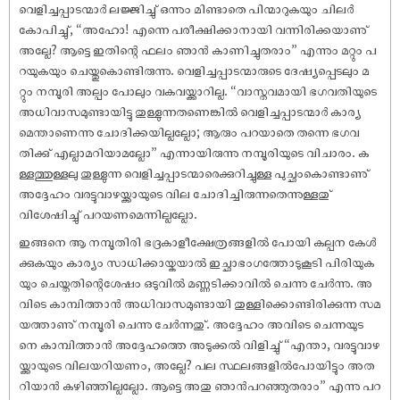
വെളിച്ചപ്പാടന്മാർ ലജ്ജിച്ചു് ഒന്നും മിണ്ടാതെ പിന്മാറുകയും ചിലർ
കോപിച്ചു്, “അഹോ! എന്നെ പരീക്ഷിക്കാനായി വന്നിരിക്കയാണു്
അല്ലേ? ആട്ടെ ഇതിന്റെ ഫലം ഞാൻ കാണിച്ചുതരാം” എന്നും മറ്റും പ
റയുകയും ചെയ്തുകൊണ്ടിരുന്നു. വെളിച്ചപ്പാടന്മാരുടെ ദേ‌ഷ്യപ്പെടലും മ
റ്റും നമ്പൂരി അല്പം പോലും വകവയ്ക്കാറില്ല. “വാസ്തവമായി ഭഗവതിയുടെ
അധിവാസമുണ്ടായിട്ടു തുള്ളുന്നതണെങ്കിൽ വെളിച്ചപ്പാടന്മാർ കാര്യ
മെന്താണെന്നു ചോദിക്കയില്ലല്ലോ; ആരും പറയാതെ തന്നെ ഭഗവ
തിക്കു് എല്ലാമറിയാമല്ലോ” എന്നായിരുന്നു നമ്പൂരിയുടെ വിചാരം. ക
ള്ളത്തുള്ളലു തുള്ളുന്ന വെളിച്ചപ്പാടന്മാരെക്കുറിച്ചുള്ള പുച്ഛംകൊണ്ടാണു്
അദ്ദേഹം വരട്ടുവാഴയ്ക്കായുടെ വില ചോദിച്ചിരുന്നതെന്നുള്ളതു്
വിശേ‌ഷിച്ചു് പറയണമെന്നില്ലല്ലോ.
ഇങ്ങനെ ആ നമ്പൂതിരി ഭദ്രകാളീക്ഷേത്രങ്ങളിൽ പോയി കല്പന കേൾ
ക്കുകയും കാര്യം സാധിക്കായ്കയാൽ ഇച്ഛാഭംഗത്തോടുകൂടി പിരിയുക
യും ചെയ്തതിന്റെശേ‌ഷം ഒടുവിൽ മണ്ണടിക്കാവിൽ ചെന്നു ചേർന്നു. അ
വിടെ കാമ്പിത്താൻ അധിവാസമുണ്ടായി തുള്ളിക്കൊണ്ടിരിക്കുന്ന സമ
യത്താണു് നമ്പൂരി ചെന്നു ചേർന്നതു്. അദ്ദേഹം അവിടെ ചെന്നയുട
നെ കാമ്പിത്താൻ അദ്ദേഹത്തെ അടുക്കൽ വിളിച്ചു് “എന്താ, വരട്ടുവാഴ
യ്ക്കായുടെ വിലയറിയണം, അല്ലേ? പല സ്ഥലങ്ങളിൽപോയിട്ടും അത
റിയാൻ കഴിഞ്ഞില്ലല്ലോ. ആട്ടെ അതു ഞാൻപറഞ്ഞുതരാം” എന്നു പറ