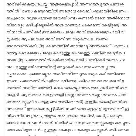
അറിയിക്കുകയും ചെയ്തു. അതുകേട്ടപ്പോൾ അന്നത്തെ മൂത്ത പണ്ടാര
ത്തിൽ “രക്തം കണ്ടുവെങ്കിൽ അതൊരു ദേവബിംബമായിരിക്കണം.
ഇപ്രകാരം സ്വയംഭൂവായ ദേവബിംബം കണ്ടാൽ ഉടനെ അതിനൊരു
നിവേദ്യം കഴിച്ചില്ലെങ്കിൽ അതു മറഞ്ഞു പോകുമെന്നു് കേട്ടിട്ടുണ്ടു്. അ
തിനാൽ പണിക്കർ ഈ മലരും പഴവും അവിടെക്കൊണ്ടുപോയി വ
യ്ക്കുകയും ആ പുലയരെ അവിടെനിന്നു് മാറ്റുകയും ചെയ്യണം.
ഞാനൊന്നു് കുളിച്ചിട്ടു് ക്ഷണത്തിൽ അങ്ങോട്ടു് വന്നേക്കാം” എന്നു പ
റഞ്ഞു കുറെ മലരും പഴവും കൊടുത്തു് മംഗലത്തു പണിക്കരെ മുൻപെ
അയച്ചിട്ടു് പണ്ടാരത്തിൽ കുളിക്കാൻപോയി. പണിക്കർ മലരും പഴ
വും എടുത്തു ബിംബത്തിന്റെ അടുക്കൽ കൊണ്ടുചെന്നുവച്ചു. അ
പ്പോഴേക്കും പുലയരെല്ലാം അവിടെനിന്നു ദൂരെ മാറുക കഴിഞ്ഞിരുന്നു.
ഉടനെ പണ്ടാരത്തിൽ കുളിയും കഴിഞ്ഞു് പരിവാരസമേതം ഒരു വിള
ക്കുമായി അവിടെയെത്തി. ദേശക്കാരെല്ലാവരും അപ്പോൾ അവിടെ വ
ന്നുകൂടി. ആ സമയം ഒരു ഊരാളി (മണ്ണാനെന്നും വണ്ണാനെന്നും പരവ
നെന്നും മറ്റുകൂടി പേരുള്ള ഒരു ജാതിക്കാരൻ) തുള്ളിക്കൊണ്ടു് അവിടെ
വരുകയും “ഈ കാണപ്പെട്ടിരിക്കുന്ന ബിംബം ഭദ്രകാളിയുടേതാണു്. ഇ
വിടെ നിവേദ്യവും പൂജയുമൊന്നും വേണ്ട. അവിൽ, മലർ, പഴം മുത
ലായ സാധനങ്ങൾ സന്നിധിയിൽ കൊണ്ടുചെന്നുവെയ്ക്കുകയും കുറച്ചുസ
മയം കഴിയുമ്പോൾ എടുത്തുകൊണ്ടുപോവുകയും ചെയ്താൽ മതി. അങ്ങ