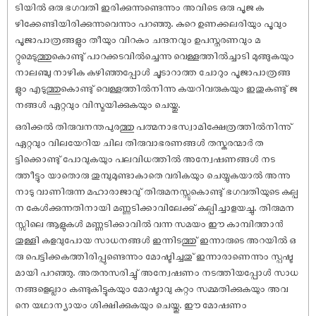
ടിയിൽ ഒരു ഭഗവതി ഇരിക്കുന്നുണ്ടെന്നും അവിടെ ഒരു പൂജ ക
ഴിക്കേണ്ടിയിരിക്കുന്നുവെന്നും പറഞ്ഞു. കുറെ ഉണക്കലരിയും പൂവും
പൂജാപാത്രങ്ങളും തീയും വിറകും ചന്ദനവും ഉപസ്തരണവും മ
റ്റുമെടുത്തുകൊണ്ടു് പാറക്കടവിൽച്ചെന്നു വെള്ളത്തിൽച്ചാടി മുങ്ങുകയും
നാലഞ്ചു നാഴിക കഴിഞ്ഞപ്പോൾ ചൂടാറാത്ത ചോറും പൂജാപാത്രങ്ങ
ളും എടുത്തുകൊണ്ടു് വെള്ളത്തിൽനിന്നു കയറിവരുകയും ഇതുകണ്ടു് ജ
നങ്ങൾ ഏറ്റവും വിസ്മയിക്കുകയും ചെയ്തു.
ഒരിക്കൽ തിരുവനന്തപുരത്തു പത്മനാഭസ്വാമിക്ഷേത്രത്തിൽനിന്നു്
ഏറ്റവും വിലയേറിയ ചില തിരുവാഭരണങ്ങൾ തസ്കരന്മാർ ത
ട്ടിക്കൊണ്ടു് പോവുകയും പലവിധത്തിൽ അന്വേ‌ഷണങ്ങൾ നട
ത്തീട്ടും യാതൊരു തുമ്പുമുണ്ടാകാതെ വരികയും ചെയ്യുകയാൽ അന്നു
നാടു വാണിരുന്ന മഹാരാജാവു് തിരുമനസ്സുകൊണ്ടു് ഭഗവതിയുടെ കല്പ
ന കേൾക്കുന്നതിനായി മണ്ണടിക്കാവിലേക്കു് കല്പിച്ചാളയച്ചു. തിരുമന
സ്സിലെ ആളുകൾ മണ്ണടിക്കാവിൽ വന്ന സമയം ഈ കാമ്പിത്താൻ
തുള്ളി കളവുപോയ സാധനങ്ങൾ ഇന്നിടത്തു് ഇന്നാരുടെ അറയിൽ ഒ
രു പെട്ടിക്കകത്തിരിപ്പുണ്ടെന്നും മോഷ്ടിച്ചതു് ഇന്നാരാണെന്നും സ്പഷ്ട
മായി പറഞ്ഞു. അതനുസരിച്ചു് അന്വേ‌ഷണം നടത്തിയപ്പോൾ സാധ
നങ്ങളെല്ലാം കണ്ടുകിട്ടുകയും മോഷ്ടാവു കുറ്റം സമ്മതിക്കുകയും അവ
നെ യഥാന്യായം ശിക്ഷിക്കുകയും ചെയ്തു. ഈ മോ‌ഷണം