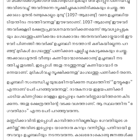
ൾ മടക്കിക്കൊടുക്കാതെ കൊണ്ടുപോവുകയും ഒരു മുടിപ്പുര പണിയിച്ചു്
അവിടെവച്ചു് അവർതന്നെ സൂക്ഷിച്ചുകൊണ്ടിരിക്കുകയും ചെയ്തു. അ
ക്കാലം മുതൽ രണ്ടുകൊല്ലം മുമ്പു് (1097-ആമാണ്ടു്) വരെ ഉച്ചബലിയ
ടിയന്തിരം നടത്തിവന്നതു് ഈഴവരാണു്. 1097-ആമാണ്ടു് ഈഴവർ
അവർക്കുകൂടി ക്ഷേത്രപ്രവേശനമനുവദിക്കണമെന്നു് ആവശ്യപ്പെടുക
യും മംഗലത്തുപണിക്കരും ദേശക്കാരും അതനുവദിക്കായ്കയാൽ ഈ
ഴവർ പിണങ്ങി അവർക്കു് ഉച്ചബലി നടത്താൻ കഴികയില്ലെന്നു പറ
ഞ്ഞു് മുടികൾ മംഗലത്തു് പണിക്കരെ ഏല്പിച്ചു കൊടുക്കുകയും ചെയ്തു.
അക്കാലംമുതൽ വീണ്ടും കണിയാന്മാരെക്കൊണ്ടു് ഉച്ചബലി നട
ത്തിച്ചു തുടങ്ങി. ഇപ്പോൾ അതു നടത്തുന്നതു് കണിയാന്മാർ ത
ന്നെയാണു്. മുടികൾവച്ചു സൂക്ഷിക്കുന്നതു് മംഗലത്തു പണിക്കർ തന്നെ.
ഉച്ചബലി സംബന്ധിച്ചു യുദ്ധമഭിനയിക്കുന്ന സ്ഥലത്തിനു് “ഊട്ടുകളം”
എന്നാണു് പേർ പറഞ്ഞുവരുന്നതു്. ദാരുകനായ ഇളയപണിക്കർ
ചാടിയ കിണറ്റിലെ വെള്ളം ഇപ്പോഴും രക്തവർണ്ണമായിത്തന്നെ കിട
ക്കുന്നു. അതു ക്ഷേത്രത്തിന്റെ വടക്കു വശത്താണു്. ആ സ്ഥലത്തിനു “ഭ
ഗവതിമഠം” എന്നു പേർ പറഞ്ഞുവരുന്നു.
മണ്ണടിക്കാവിൽ ഇപ്പോൾ കാമ്പിത്താനില്ലെങ്കിലും ഭഗവതിയുടെ ശ
ക്തിയ്ക്കു് അവിടെ ഇപ്പോഴും യാതൊരു കുറവും വന്നിട്ടില്ല. പതിവായി ഉ
ത്സവവും ഉച്ചബലിയും നടന്നുവരുന്നു. കാലഭേദംകൊണ്ടു ജനങ്ങൾക്കു