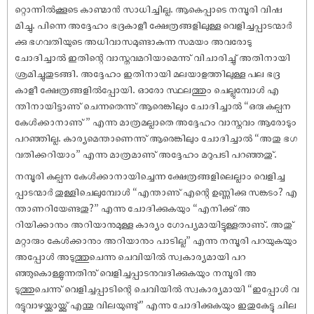
റ്റൊന്നിൽക്കൂടെ കാണ്മാൻ സാധിച്ചില്ല. ആകെപ്പാടെ നമ്പൂരി വി‌ഷ
മിച്ചു. പിന്നെ അദ്ദേഹം ഭദ്രകാളീ ക്ഷേത്രങ്ങളിലുള്ള വെളിച്ചപ്പാടന്മാർ
ക്കു ഭഗവതിയുടെ അധിവാസമുണ്ടാകുന്ന സമയം അവരോടു
ചോദിച്ചാൽ ഇതിന്റെ വാസ്തവമറിയാമെന്നു് വിചാരിച്ചു് അതിനായി
ശ്രമിച്ചുതുടങ്ങി. അദ്ദേഹം ഇതിനായി മലയാളത്തിലുള്ള പല ഭദ്ര
കാളീ ക്ഷേത്രങ്ങളിൽപ്പോയി. ഓരോ സ്ഥലത്തും ചെല്ലുമ്പോൾ എ
ന്തിനായിട്ടാണു് ചെന്നതെന്നു് ആരെങ്കിലും ചോദിച്ചാൽ “ഒരു കല്പന
കേൾക്കാനാണു് ” എന്നു മാത്രമല്ലാതെ അദ്ദേഹം വാസ്തവം ആരോടും
പറഞ്ഞില്ല. കാര്യമെന്താണെന്നു് ആരെങ്കിലും ചോദിച്ചാൽ “അതു ഭഗ
വതിക്കറിയാം” എന്നു മാത്രമാണു് അദ്ദേഹം മറുപടി പറഞ്ഞതു്.
നമ്പൂരി കല്പന കേൾക്കാനായിച്ചെന്ന ക്ഷേത്രങ്ങളിലെല്ലാം വെളിച്ച
പ്പാടന്മാർ തുള്ളിചെലുമ്പോൾ “എന്താണു് എന്റെ ഉണ്ണിക്കു സങ്കടം? എ
ന്താണറിയേണ്ടതു?” എന്നു ചോദിക്കുകയും “എനിക്കു് അ
റിയിക്കാനും അറിയാനുമുള്ള കാര്യം ഗോപ്യമായിട്ടുള്ളതാണു്. അതു്
മറ്റാരും കേൾക്കാനും അറിയാനും പാടില്ല” എന്നു നമ്പൂരി പറയുകയും
അപ്പോൾ അടുത്തുചെന്നു ചെവിയിൽ സ്വകാര്യമായി പറ
ഞ്ഞുകൊള്ളുന്നതിനു് വെളിച്ചപ്പാടനുവദിക്കുകയും നമ്പൂരി അ
ടുത്തുചെന്നു് വെളിച്ചപ്പാടിന്റെ ചെവിയിൽ സ്വകാര്യമായി “ഇപ്പോൾ വ
രട്ടുവാഴയ്ക്കായ്ക്കു് എന്തു വിലയുണ്ടു്” എന്നു ചോദിക്കുകയും ഇതുകേട്ടു ചില