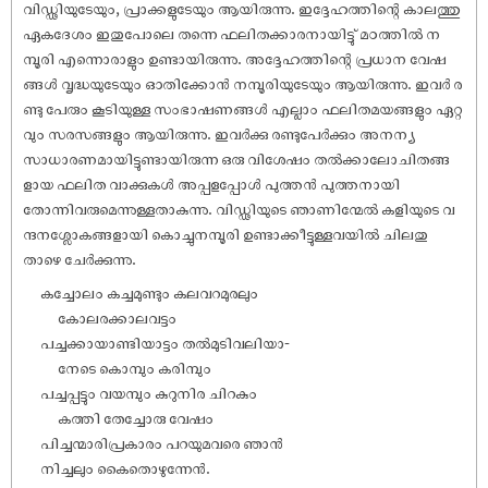
വിഡ്ഢിയുടേയും, പ്രാക്കളുടേയും ആയിരുന്നു. ഇദ്ദേഹത്തിന്റെ കാലത്തു
ഏകദേശം ഇതുപോലെ തന്നെ ഫലിതക്കാരനായിട്ടു് മഠത്തിൽ ന
മ്പൂരി എന്നൊരാളും ഉണ്ടായിരുന്നു. അദ്ദേഹത്തിന്റെ പ്രധാന വേ‌ഷ
ങ്ങൾ വൃദ്ധയുടേയും ഓതിക്കോൻ നമ്പൂരിയുടേയും ആയിരുന്നു. ഇവർ ര
ണ്ടു പേരും കൂടിയുള്ള സംഭാ‌ഷണങ്ങൾ എല്ലാം ഫലിതമയങ്ങളും ഏറ്റ
വും സരസങ്ങളും ആയിരുന്നു. ഇവർക്കു രണ്ടുപേർക്കും അനന്യ
സാധാരണമായിട്ടുണ്ടായിരുന്ന ഒരു വിശേ‌ഷം തൽക്കാലോചിതങ്ങ
ളായ ഫലിത വാക്കുകൾ അപ്പളപ്പോൾ പുത്തൻ പുത്തനായി
തോന്നിവരുമെന്നുള്ളതാകുന്നു. വിഡ്ഢിയുടെ ഞാണിന്മേൽ കളിയുടെ വ
ന്ദനശ്ലോകങ്ങളായി കൊച്ചുനമ്പൂരി ഉണ്ടാക്കീട്ടുള്ളവയിൽ ചിലതു
താഴെ ചേർക്കുന്നു.
കച്ചോലം കച്ചമുണ്ടും കലവറമുരലും
കോലരക്കാലവട്ടം
പച്ചക്കായാണ്ടിയാട്ടം തൽമുടിവലിയാ-
നേടെ കൊമ്പും കരിമ്പും
പച്ചപ്പട്ടും വയമ്പും കുറുനിര ചിറകും
കത്തി തേച്ചോരു വേ‌ഷം
പിച്ചന്മാരിപ്രകാരം പറയുമവരെ ഞാൻ
നിച്ചലും കൈതൊഴുന്നേൻ.