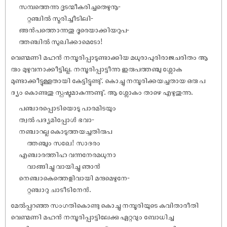
സമ്പത്തെന്നു ദൃടന്മീകരിച്ചതെഴുനൂ-
റ്റഞ്ചിൽ സ്മരിച്ചീടിലി-
ങ്ങൻപത്തൊന്നതു ദൂരെയാക്കിയറുപ-
ത്തഞ്ചിൽ സുഖിക്കാമെടോ!
വെണ്മണി മഹൻ നമ്പൂരിപ്പാടുണ്ടാക്കിയ മധുരാപുരിരാജചരിതം ആ
രും മുഴുവനാക്കീട്ടില്ല. നമ്പൂരിപ്പാട്ടീന്നു ഇരുപത്തഞ്ചു ശ്ലോക
മുണ്ടാക്കീട്ടുള്ളതായി കേട്ടിട്ടുണ്ടു്. കൊച്ചു നമ്പൂരിക്കയച്ചതായ ഒരു പ
ദ്യം കൊണ്ടതു സ്പഷ്ടമാകുന്നുണ്ടു്. ആ ശ്ലോകം താഴെ എഴുതുന്നു.
പഞ്ചാരപ്പൊടിയൊടു പാരമിടയും
ത്വൽ പദ്യമിപ്പോൾ ഭവാ-
നഞ്ചാറല്ല കൊടുത്തയച്ചതിരുപ
ത്തഞ്ചും സഖേ! സാദരം
എഞ്ചാരത്തിഹ വന്നനേരമധുനാ
വാങ്ങിച്ചു വായിച്ചു ഞാൻ
നെഞ്ചാകെത്തെളിവായി മന്ദമെഴുനേ-
റ്റഞ്ചാറു ചാടീടിനേൻ.
മേൽപ്പറഞ്ഞ സംഗതികൊണ്ടു കൊച്ചു നമ്പൂരിയുടെ കവിതാരീതി
വെണ്മണി മഹൻ നമ്പൂരിപ്പാട്ടിലേക്കു ഏറ്റവും ബോധിച്ച