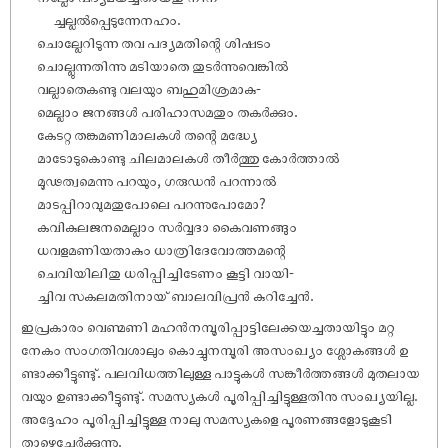
ച്ചല്ലൽപ്പെടുന്നേനഹം.
ചൊല്ലേറിടുന്ന തവ പദ്യമതിന്റെ ശി‌ഷടം
ചൊല്ലുന്നതിന്നു മടിയാതെ തുടർന്നുവെങ്കിൽ
വല്ലാതെകണ്ടു വലയും ബഹുമിശ്രമാകു-
മെല്ലാം ജനങ്ങൾ പരിഹാസമതും തകർക്കും.
കേടറ്റ തങ്കമണിമാലകൾ തന്റെ മദ്ധ്യേ
മാടോടുകൊണ്ടു ചിലമാലകൾ തീർത്തു കോർത്താൽ
മൂഢത്വമെന്നു പറയും, ഗരുഡൻ പറന്നാൽ
മാടപ്പിറാവുമതുപോലെ പറന്നുപോമോ?
കവികുലജനമെല്ലാം സർവ്വദാ കൈവണങ്ങും
ധവളമണിയതാകും ധാത്രിദേവോത്തമന്റെ
ചെവിയിലിതു ധരിപ്പിച്ചിടേണം കൂട്ടി വായി-
ച്ചിവ സകലമതിനായ് ബാലവിപ്രൻ കുറിച്ചേൻ.
ഇപ്രകാരം വെണ്മണി മഹൻനമ്പൂരിപ്പാട്ടിലേക്കയച്ചതായിട്ടും മറ്റ
നേകം സംഗതിവശാലും കൊച്ചുനമ്പൂരി അസംഖ്യം ശ്ലോകങ്ങൾ ഉ
ണ്ടാക്കീട്ടുണ്ടു്. പലവിധത്തിലുള്ള പാട്ടുകൾ സങ്കീർത്തങ്ങൾ മുതലായ
വയും ഉണ്ടാക്കീട്ടുണ്ടു്. സമസ്യകൾ പൂരിപ്പിച്ചിട്ടുള്ളതിനു സംഖ്യയില്ല.
അദ്ദേഹം പൂരിപ്പിച്ചിട്ടുള്ള നാലു സമസ്യകളെ പൂരണങ്ങളോടുകൂടി
താഴെചേർക്കുന്നു.