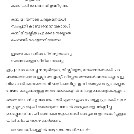
കവടികൾ പോലെ വിളങ്ങീടുന്നു.
കമ്പിളി തന്നുടെ ചരടുകളനവധി
സംപ്രതി കാണ്മാനെന്തവകാശം?
കമ്പിളിയല്ലിതു പ്രാക്കടെ നല്ലൊരു
ചെമ്പന്മീശകളേന്നറിയേണം.
ഇത്ഥം കപടഗിരം ഗിരിസുതയൊടു
സത്വരമോതും ഗിരിശ നമസ്തേ.
ഇപ്രകാരം കൊച്ചു നമ്പൂരിയുടെ, വിഡ്ഢിയുടെ, നേരമ്പോക്കുകൾ പറ
ഞ്ഞാലവസാനം ഇല്ലാതെ ഉണ്ടു്. വിസ്തരഭയത്താൽ അവയെല്ലാം ഇ
വിടെ ചേർക്കണമെന്നു വിചാരിക്കുന്നില്ല. ഇനി അദ്ദേഹം പ്രാക്കളുടെ
വേ‌ഷം കെട്ടുമ്പോളുള്ള നേരമ്പോക്കുകളിൽ ചിലതു പറഞ്ഞുകൊള്ളുന്നു.
മരത്തങ്കോടൻ എന്നും ഘോരൻ എന്നുംകൂടെ പേരുള്ള പ്രാക്കൾ ഒരു മ
ത്സ്യച്ചുമടും ആയി അരങ്ങത്തു വന്നാൽ മത്സ്യങ്ങളെ വർണ്ണിച്ചു
ചൊല്ലുന്നതിനായി അനേകം ശ്ലോകങ്ങൾ അദ്ദേഹം ഉണ്ടാക്കീട്ടുള്ളവ
യിൽ ചിലതു താഴെ ചേർക്കുന്നു.
അംഭോധിക്കുള്ളിൽ വാഴും ജലജപരി‌ഷകൾ-