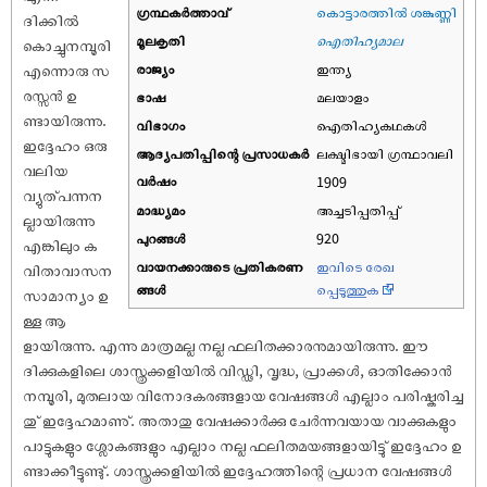
ഗ്രന്ഥകർത്താവ്
കൊട്ടാരത്തിൽ ശങ്കുണ്ണി
ദിക്കിൽ
മൂലകൃതി
ഐതിഹ്യമാല
കൊച്ചുനമ്പൂരി
രാജ്യം
ഇന്ത്യ
എന്നൊരു സ
രസ്സൻ ഉ
ഭാഷ
മലയാളം
ണ്ടായിരുന്നു.
വിഭാഗം
ഐതിഹ്യകഥകൾ
ഇദ്ദേഹം ഒരു
ആദ്യപതിപ്പിന്റെ പ്രസാധകര്‍
ലക്ഷ്മിഭായി ഗ്രന്ഥാവലി
വലിയ
വര്‍ഷം
1909
വ്യുത്പന്നന
മാദ്ധ്യമം
അച്ചടിപ്പതിപ്പ്
ല്ലായിരുന്നു
പുറങ്ങള്‍
920
എങ്കിലും ക
വായനക്കാരുടെ പ്രതികരണ
ഇവിടെ രേഖ
വിതാവാസന
ങ്ങള്‍
പ്പെടുത്തുക
സാമാന്യം ഉ
ള്ള ആ
ളായിരുന്നു. എന്നു മാത്രമല്ല നല്ല ഫലിതക്കാരനുമായിരുന്നു. ഈ
ദിക്കുകളിലെ ശാസ്ത്രക്കളിയിൽ വിഡ്ഢി, വൃദ്ധ, പ്രാക്കൾ, ഓതിക്കോൻ
നമ്പൂരി, മുതലായ വിനോദകരങ്ങളായ വേ‌ഷങ്ങൾ എല്ലാം പരി‌ഷ്കരിച്ച
തു് ഇദ്ദേഹമാണു്. അതാതു വേ‌ഷക്കാർക്കു ചേർന്നവയായ വാക്കുകളും
പാട്ടുകളും ശ്ലോകങ്ങളും എല്ലാം നല്ല ഫലിതമയങ്ങളായിട്ടു് ഇദ്ദേഹം ഉ
ണ്ടാക്കീട്ടുണ്ടു്. ശാസ്ത്രക്കളിയിൽ ഇദ്ദേഹത്തിന്റെ പ്രധാന വേ‌ഷങ്ങൾ