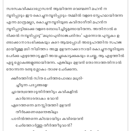
സരസകവികുലാഗ്രേസരൻ ആയിരുന്ന വെണ്മണി മഹൻ ന
മ്പൂരിപ്പാടും ഈ കൊച്ചുനമ്പൂരിപ്പാടും തമ്മിൽ വളരെ സ്നേഹമായിരുന്നു
എന്നു മാത്രമല്ലാ, കൊച്ചുനമ്പൂരിയുടെ കവിതാരീതി മഹൻന
മ്പൂരിപ്പാട്ടിലേക്കു വളരെ ബോധിച്ചിട്ടുമുണ്ടായിരുന്നു. അതിനാൽ ഒ
രിക്കൽ നമ്പൂരിപ്പാടു് ‘മധുരാപുരിരാജചരിതം’ എന്നൊരു പുസ്തകം ഉ
ണ്ടാക്കാനാരംഭിക്കുകയും കുറെ ആയപ്പോൾ അദ്ദേഹത്തിനു സഹജ
മായിട്ടുള്ള മടി നിമിത്തം അതു മുഴുവനാക്കാനായി കൊച്ചുനമ്പൂരിയുടെ
പേർക്കു എഴുത്തോടു കൂടി അയച്ചുകൊടുക്കുകയും ചെയ്തു, ആ എഴുത്തിൽ
എട്ടു ശ്ലോകങ്ങളുണ്ടായിരുന്നു. എങ്കിലും മുഴുവൻ തോന്നാത്തതിനാൽ
തോന്നുന്ന രണ്ടു ശ്ലോകം താഴെ ചേർക്കുന്നു.
ക്ഷീരത്തിൽ സിത ചേർത്തപോലെ മധുരി-
ച്ചീടുന്ന പദ്യങ്ങളെ-
ച്ചാരുത്വത്തോടുതിർത്തിടും കവികളിൽ
കാർന്നോരതാകും ഭവാൻ
ഏറെത്തന്നെ മനസ്സിരുത്തി മുഴുവൻ
തീർക്കേണമെന്തെങ്കിലും
പാരിൽത്തന്നെ കിടയായിടും കവിയെവൻ
ചേർത്തോർത്തു തീർത്തീടുവാൻ?