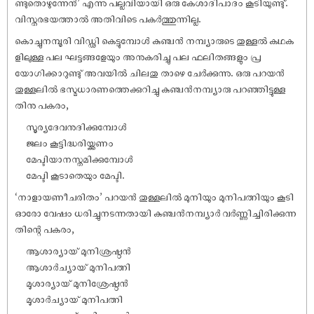
ണ്ടുതൊഴുന്നേൻ’ എന്നു പല്ലവിയായി ഒരു കേശാദിപാദം കൂടിയുണ്ടു്.
വിസ്തരഭയത്താൽ അതിവിടെ പകർത്തുന്നില്ല.
കൊച്ചുനമ്പൂരി വിഡ്ഢി കെട്ടുമ്പോൾ കുഞ്ചൻ നമ്പ്യാരുടെ തുള്ളൽ കഥക
ളിലുള്ള പല ഘട്ടങ്ങളേയും അനുകരിച്ചു പല ഫലിതങ്ങളും പ്ര
യോഗിക്കാറുണ്ടു് അവയിൽ ചിലതു താഴെ ചേർക്കുന്നു. ഒരു പറയൻ
തുള്ളലിൽ ഭസ്മധാരണത്തെക്കുറിച്ചു കുഞ്ചൻനമ്പ്യാരു പറഞ്ഞിട്ടുള്ള
തിനു പകരം,
സൂര്യദേവനുദിക്കുമ്പോൾ
ജലം കൂട്ടിദ്ധരിയ്ക്കണം
മേപ്ടിയാനസ്തമിക്കുമ്പോൾ
മേപ്ടി കൂടാതെയും മേപ്ടി.
‘നാളായണീചരിതം’ പറയൻ തുള്ളലിൽ മുനിയും മുനിപത്നിയും കൂടി
ഓരോ വേ‌ഷം ധരിച്ചുനടന്നതായി കുഞ്ചൻനമ്പ്യാർ വർണ്ണിച്ചിരിക്കുന്ന
തിന്റെ പകരം,
ആശാര്യായ് മുനിശ്രഷ്ഠൻ
ആശാർച്യായ് മുനിപത്നി
മൂശാര്യായ് മുനിശ്രേഷ്ഠൻ
മൂശാർച്യായ് മുനിപത്നി