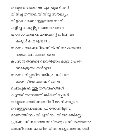
വെളുത്ത ചോറെങ്കിലുമിഷ്ടഹീനൻ
വിളിച്ചു തന്നാലതിനില്ല സൗഖ്യം
വിളക്കു കാണാനൃതുവായ നാരി
കുളിച്ചു കോപ്പിട്ടു വരുന്ന പോലെ
ഹംസം വാഹനമായവന്റെ ലിഖിതം
കഷ്ടം! മഹാദുഃഖദം
സംസാരാംബുധിതന്നിൽ വീണു കരുണാ-
രാശേ! വലഞ്ഞേനഹം
കംസൻ തന്നുടെ വൈരിയാം മധുരിപോർ-
ന്നാമത്രയം സർവ്വദാ
സംസാരിപ്പതിനെങ്കിലും വഴി വഴ-
ക്കെന്നു്യേ വരുത്തീടണം
ചെറുപ്പകാലത്തു തനൂരുഹങ്ങൾ
കറുത്തിരുന്നായതിലർദ്ധമിപ്പോൾ
വെളുത്തതോർത്താലിനി മേലിലെല്ലാം
വെളുത്തുപോമെന്നിഹ തോന്നിടുന്നു.
ഓണത്തിനും വി‌ഷുവിനും തിരുവാതിരയ്ക്കും
പ്രാണാധിനാഥയെ വെടിഞ്ഞു വസിക്കയെന്നും
വാണീവരൻ മമ ശിരസ്സിൽ വരച്ചതോർത്താൽ