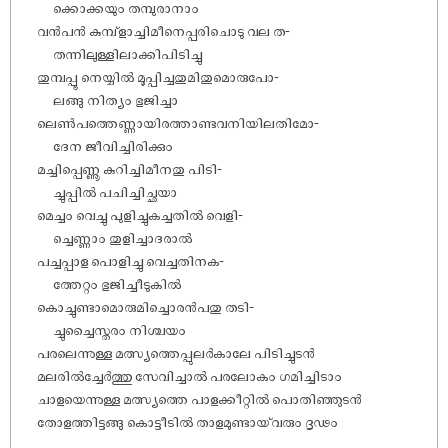
ക്കൊക്കയും തമ്പുരാനാം
വൻപൻ കുമ്പ്ളാച്ചിമീനെപ്പരിചൊടു വല ത-
തന്നിലുള്ളിലാക്കിപിടിച്ചു
തുമ്പപ്പൂ നെയ്യിൽ മൂപ്പിച്ചതുമിതുമൊരുപോ-
ലങ്ങു നിത്യം ഭുജിച്ചാ
ലെൺപത്തെണ്ണായിരത്താണ്ടവനിയിലതിമോ-
ദേന ജീവിച്ചിരിക്കും
മച്ചിപ്പെണ്ണൂ കുറിച്ചിമീനതു പിടി-
ച്ചുപ്പിൽ പചിച്ചിച്ഛയാ
മെച്ചം വെച്ചു പുളിച്ചുകച്ചതിൽ വെളി-
ച്ചെണ്ണാം തുളിച്ചാദരാൽ
പച്ചപ്പാള പൊളിച്ചു വെച്ചതിനക-
ത്തേറ്റം ഭുജിച്ചീടുകിൽ
കൊച്ചുണ്ടാമൊരുമിച്ചൊരൻപതു തടി-
ച്ചുച്ചൈസ്തരം നിശ്ചയം
പരലെന്നുള്ള മത്സ്യത്തെപ്പുലർകാലേ പിടിച്ചുടൻ
മലരിൽച്ചേർത്തു സേവിച്ചാൽ പരലോകം ഗമിച്ചിടാം
ചാളയെന്നുള്ള മത്സ്യത്തെ പാളക്കീറ്റിൽ പൊതിഞ്ഞുടൻ
തോളത്തിട്ടങ്ങു കൊട്ടീടിൽ താളമുണ്ടായ്‌‌വരും ദൃഢം