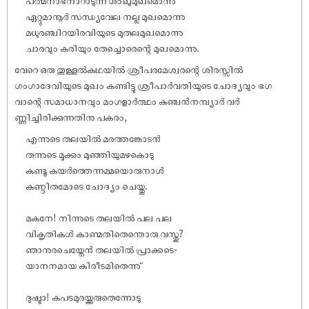
ഏറ്റുമാനൂർ സന്ധ്യവേല നല്ല മുഖമൊന്നു
മധുരഞ്ചിറയിരവിയുടെ മുതലമുഖമൊന്നു
ചാരവും കരിയും തേച്ചൊരെന്റെ മുഖമൊന്നു.
വേറെ ഒരു തുള്ളൽകഥയിൽ ശ്രീപരമേശ്വരന്റെ ശിരസ്സിൽ
ഗംഗാദേവിയുടെ മുഖം കണ്ടിട്ടു ശ്രീപാർവതിയുടെ ചോദ്യവും ഭഗ
വാന്റെ സമാധാനവും മംഗളാർത്ഥം കുഞ്ചൻനമ്പ്യാർ വർ
ണ്ണിച്ചിരിക്കുന്നതിനു പകരം,
എന്നുടെ തലയിൽ മരത്തങ്കോടൻ
തന്നുടെ മൂക്കും മുഞ്ഞിയുമഴകൊടു
കണ്ടൂ കയർത്തെന്നമ്മയൊരുനാൾ
കുണ്ഠിതമോടെ ചോദ്യം ചെയ്തു.
മകനേ! നിന്നുടെ തലയിൽ പല പല
വികൃതികൾ കാണ്മതിതെന്തൊരു വസ്തു?
ഞാനുരചെയ്തേൻ തലയിൽ പ്രാക്കടെ-
യാനനമായ കിരീടമിതെന്നു്
ദുഷ്ടാ! കപടമുരയ്ക്കരുതെന്നോടു