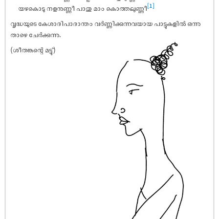
[1]
യഴകൊടു നളനുണ്ണീ പാതു മാം കൊത്തലുണ്ണീ
വൃദ്ധയുടെ കേശാദിപാദാന്തം വർണ്ണിക്കുന്നവയായ പാട്ടുകളിൽ ഒന്നു
താഴെ ചേർക്കുന്നു.
(ശീതങ്കന്റെ മട്ടു്)