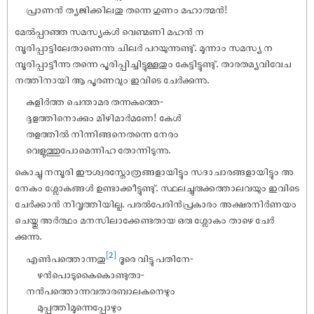
പ്രാണൻ ത്യജിക്കിലതു തന്നെ ഗുണം മഹാത്മൻ!
മേൽപ്പറഞ്ഞ സമസ്യകൾ വെണ്മണി മഹൻ ന
മ്പൂരിപ്പാട്ടിലേതാണെന്നു ചിലർ പറയുന്നുണ്ടു്. മൂന്നാം സമസ്യ ന
മ്പൂരിപ്പാട്ടീന്നു തന്നെ പൂരിപ്പിച്ചിട്ടുള്ളതും കേട്ടിട്ടുണ്ടു്. താരതമ്യവിവേച
നത്തിനായി ആ പൂരണവും ഇവിടെ ചേർക്കുന്നു.
കുളിർത്ത ചെന്താമര തന്നകത്തെ-
ദ്ദളത്തിനൊക്കും മിഴിമാർമണേ! കേൾ
തളത്തിൽ നിന്നിങ്ങനെതന്നെ നേരം
വെളുത്തുപോമെന്നിഹ തോന്നിടുന്നു.
കൊച്ചു നമ്പൂരി ഈശ്വരസ്തോത്രങ്ങളായിട്ടും സദാചാരങ്ങളായിട്ടും അ
നേകം ശ്ലോകങ്ങൾ ഉണ്ടാക്കീട്ടുണ്ടു്. സ്ഥലച്ചുരുക്കത്താലവയും ഇവിടെ
ചേർക്കാൻ നിവൃത്തിയില്ല. പരൽപേരിൻപ്രകാരം അക്ഷരനിർണയം
ചെയ്തു അർത്ഥം മനസിലാക്കേണ്ടതായ ഒരു ശ്ലോകം താഴെ ചേർ
ക്കുന്നു.
[2]
എൺപത്തൊന്നതു
ദൂരെ വിട്ടു പതിനേ-
ഴൻപൊടുകൈകൊണ്ടുതാ-
നൻപത്തൊന്നവതാരബാലകനെഴും
മുപ്പത്തിമൂന്നെപ്പോഴും