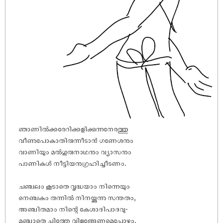
ഞാണിൽക്കരേറിക്കളിക്കുന്നനേരത്തു
വീണുപോകാതിരുന്നീടാൻ ഗണേശനും
വാണിയും മൽഗുരുനാഥനും വ്യാസനും
പാണികൾ നീട്ടിയനുഗ്രഹിച്ചീടണം.
ചഞ്ചലം കൂടാതെ വൃദ്ധയാം നിന്നെയും
നെഞ്ചകം തന്നിൽ നിനയ്ക്കുന്നു സന്തതം,
അഞ്ചിതമാം നിന്റെ കേശാദിപാദവു-
മഞ്ചാതെ ചിത്തേ വിളങ്ങേണമെപ്പോഴും.