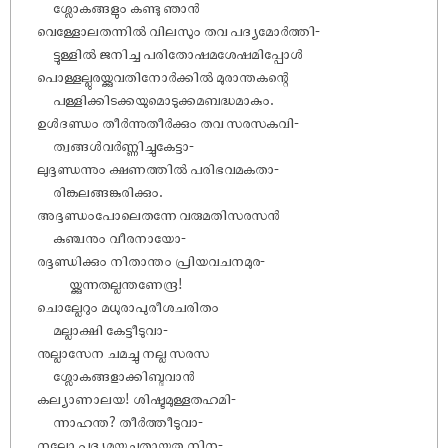
ശ്ലോകങ്ങളും കണ്ടു ഞാൻ
വെള്ളോലതന്നിൽ വിലസും തവ പദ്യമോർത്തി-
ട്ടുള്ളിൽ ജനിച്ച പരിതോ‌ഷമശേ‌ഷമിപ്പോൾ
പൊള്ളല്ലുരയ്ക്കുവതിനോർക്കിൽ മുരാന്തകന്റെ
പള്ളിക്കിടക്കയുമൊടുക്കമബദ്ധമാകും.
ഉൾദണ്ഡം തീർന്നുതീർക്കും തവ സരസകവി-
ത്വങ്ങൾവർണ്ണിച്ചുകേട്ടാ-
ലുദ്ദണ്ഡന്നും ക്ഷണത്തിൽ പരിഭവമകതാ-
രിങ്കലങ്ങങ്കുരിക്കും.
അദ്ദണ്ഡംപോലെതന്നേ വരുമതിസരസൻ
കുഞ്ചനും വീരനായോ-
രദ്ദണ്ഡിക്കും നിതാന്തം പ്രിയവചനമുര-
യ്ക്കുന്നതല്ലന്തണേന്ദ്ര!
ചൊല്ലേറും മധുരാപുരീശചരിതം
മല്ലാക്ഷി കേട്ടീടുവാ-
നുല്ലാസേന ചമച്ചു നല്ല സരസ
ശ്ലോകങ്ങളാക്കിബ്ഭവാൻ
കല്യാണാലയ! ശിഷ്ടമുള്ളതഹമി-
ന്നാഹന്ത? തീർത്തീടുവാ-
നല്ലോ പദ്യമയച്ചതായതു നിന-