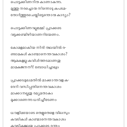
പൊട്ടക്കിണറിത കാണാകുന്നു.
മൂത്തു നരച്ചൊരു നിന്നൊടു കപടമ-
തോർത്തുരചെയ്തിട്ടെന്തൊരു കാര്യം?
പൊട്ടക്കിണറല്ലമ്മേ! പ്രാക്കടെ
വട്ടക്കണ്മിഴിയാണറിയേണം.
കോമളമാകിയ നിൻ തലയിൽ ര-
ണ്ടാമകൾ കാണ്മാനെന്തവകാശം?
ആമകളല്ല കവിൾത്തടമാണതു
മാമകജനനീ! ബോധിച്ചാലും
പ്രാക്കടമുഖമതിൽ മാക്കാന്തവള ക-
രേറി വസിപ്പതിനെന്തവകാശം
മാക്കാനല്ലതു രമ്യമതാകും
മൂക്കാണെന്നു ധരിച്ചീടേണം
ധവളിമയോടെ തെളുതെളെ വിലസും
കവടികൾ കാണ്മാനെന്തവകാശം
കവടികളല്ലതു പ്രാക്കടെ ദന്തം