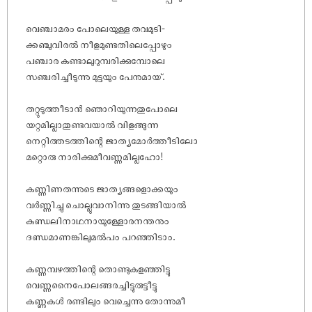
വെഞ്ചാമരം പോലെയുള്ള തവമുടി-
ക്കഞ്ചുവിരൽ നീളമുണ്ടതിലെപ്പോഴും
പഞ്ചാര കണ്ടാലുറുമ്പരിക്കുമ്പോലെ
സഞ്ചരിച്ചീടുന്നു മുട്ടയും പേനുമായ്.
തറ്റുടുത്തീടാൻ ഞൊറിയുന്നതുപോലെ
യറ്റമില്ലാതുണ്ടവയാൽ വിളങ്ങുന്ന
നെറ്റിത്തടത്തിന്റെ ജാത്യമോർത്തീടിലോ
മറ്റൊരു നാരിക്കുമീവണ്ണമില്ലഹോ!
കണ്ണിണതന്നുടെ ജാത്യങ്ങളൊക്കയും
വർണ്ണിച്ചു ചൊല്ലുവാനിന്നു തുടങ്ങിയാൽ
കുണ്ഡലിനാഥനായുള്ളോരനന്തനും
ദണ്ഡമാണങ്കിലുമൽപം പറഞ്ഞിടാം.
കണ്ണമ്പഴത്തിന്റെ തൊണ്ടുകളഞ്ഞിട്ടു
വെണ്ണനൈപോലങ്ങരച്ചിട്ടുരുട്ടീട്ടു
കണ്ണുകൾ രണ്ടിലും വെച്ചെന്നു തോന്നുമീ