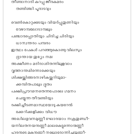
തീണ്ടാനാരി കറപ്പു ജീരകമരം
തണ്ടിഞ്ചി പൂരാടവും
വെൺകൊറ്റക്കുടയും വിയർപ്പുതുണിയും
വേഴാമ്പലോടാമ്പലും
പഞ്ചാരപ്പൊതിയും ചിരിച്ച ചിരിയും
ധാന്വന്തരം പമ്പരം
ഇത്ഥം പേകൾ പറഞ്ഞുകൊണ്ടു വിലസും
ഭ്രാന്തായ തുഭ്യം നമഃ
അക്ഷീണം മദിരാശിതന്നിലുളവാം
വൃത്താന്തമിന്നൊക്കെയും
ശിക്ഷയ്ക്കിങ്ങരനാഴികയ്ക്കറിയുമാ-
ക്കമ്പിതപാലും ദ്രുതം
പക്ഷിപ്രൗഢനതെന്നപോലെ ഗമനം
ചെയ്യുന്ന തീവണ്ടിയും
രക്ഷിച്ചീടണമാസ്ഥയോടു കയറേൽ
ക്കേറിക്കളിക്കും വിധൗ
അഖിലഭുവനമുണ്ണീ ഘോരയാം നക്രതുണ്ഡീ-
യനിലതനയനുണ്ണീ മാലകെട്ടുന്നൊരുണ്ണീ
ഹരനുടെ മകനുണ്ണീ നല്ലൊരോന്നിച്ചയുണ്ണീ-