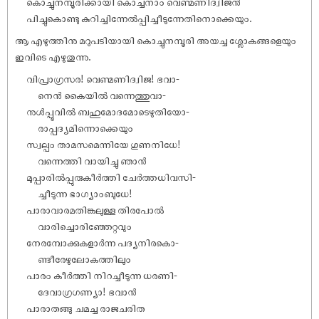
കൊച്ചുനമ്പൂരിക്കായി കൊച്ചനാം വെണ്മണിദ്വിജൻ
പിച്ചുകൊണ്ടു കുറിച്ചിന്നേൽപ്പിച്ചീടുന്നേതിനൊക്കെയും.
ആ എഴുത്തിനു മറുപടിയായി കൊച്ചുനമ്പൂരി അയച്ച ശ്ലോകങ്ങളെയും
ഇവിടെ എഴുതുന്നു.
വിപ്രാഗ്രസര! വെണ്മണിദ്വിജ! ഭവാ-
നെൻ കൈയിൽ വന്നെത്തുവാ-
നുൾപ്പൂവിൽ ബഹുമോദമോടെഴുതിയോ-
രാപ്പദ്യമിന്നൊക്കെയും
സ്വല്പം താമസമെന്നിയേ ഗുണനിധേ!
വന്നെത്തി വായിച്ചു ഞാൻ
മുപ്പാരിൽപ്പുരുകീർത്തി ചേർത്തധിവസി-
ച്ചീടുന്ന ഭാഗ്യാംബുധേ!
പാരാവാരമതിങ്കലുള്ള തിരപോൽ
വാരിച്ചൊരിഞ്ഞേറ്റവും
നേരമ്പോക്കുകളാർന്ന പദ്യനിരകൊ-
ണ്ടീരേഴുലോകത്തിലും
പാരം കീർത്തി നിറച്ചീടുന്ന ധരണി-
ദേവാഗ്രഗണ്യാ! ഭവാൻ
പാരാതങ്ങു ചമച്ച രാജചരിത