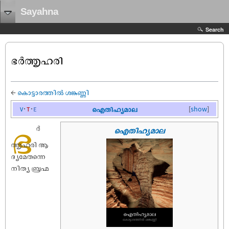
Sayahna
Search
ഭർത്തൃഹരി
←
കൊട്ടാരത്തിൽ ശങ്കുണ്ണി
v
t
e
ഐതിഹ്യമാല
[
show
]
ഭ
ർ
ഐതിഹ്യമാല
ത്തൃഹരി ആ
ദ്യമേതന്നെ
നിത്യ ബ്രഹ്മ