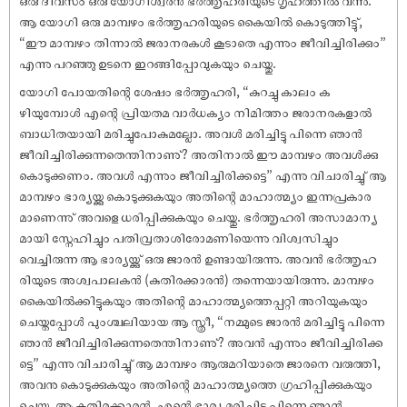
ആ യോഗി ഒരു മാമ്പഴം ഭർത്തൃഹരിയുടെ കൈയിൽ കൊടുത്തിട്ടു്,
“ഈ മാമ്പഴം തിന്നാൽ ജരാനരകൾ കൂടാതെ എന്നും ജീവിച്ചിരിക്കും”
എന്നു പറഞ്ഞു ഉടനെ ഇറങ്ങിപ്പോവുകയും ചെയ്തു.
യോഗി പോയതിന്റെ ശേഷം ഭർത്തൃഹരി, “കുറച്ചു കാലം ക
ഴിയുമ്പോൾ എന്റെ പ്രിയതമ വാർധക്യം നിമിത്തം ജരാനരകളാൽ
ബാധിതയായി മരിച്ചുപോകുമല്ലോ. അവൾ മരിച്ചിട്ടു പിന്നെ ഞാൻ
ജീവിച്ചിരിക്കുന്നതെന്തിനാണു്? അതിനാൽ ഈ മാമ്പഴം അവൾക്കു
കൊടുക്കണം. അവൾ എന്നും ജീവിച്ചിരിക്കട്ടെ” എന്നു വിചാരിച്ചു് ആ
മാമ്പഴം ഭാര്യയ്ക്കു കൊടുക്കുകയും അതിന്റെ മാഹാത്മ്യം ഇന്നപ്രകാര
മാണെന്നു് അവളെ ധരിപ്പിക്കുകയും ചെയ്തു. ഭർത്തൃഹരി അസാമാന്യ
മായി സ്നേഹിച്ചും പതിവ്രതാശിരോമണിയെന്നു വിശ്വസിച്ചും
വെച്ചിരുന്ന ആ ഭാര്യയ്ക്കു് ഒരു ജാരൻ ഉണ്ടായിരുന്നു. അവൻ ഭർത്തൃഹ
രിയുടെ അശ്വപാലകൻ (കുതിരക്കാരൻ) തന്നെയായിരുന്നു. മാമ്പഴം
കൈയിൽക്കിട്ടുകയും അതിന്റെ മാഹാത്മ്യത്തെപ്പറ്റി അറിയുകയും
ചെയ്തപ്പോൾ പുംശ്ചലിയായ ആ സ്ത്രീ, “നമ്മുടെ ജാരൻ മരിച്ചിട്ടു പിന്നെ
ഞാൻ ജീവിച്ചിരിക്കുന്നതെന്തിനാണു്? അവൻ എന്നും ജീവിച്ചിരിക്ക
ട്ടെ” എന്നു വിചാരിച്ചു് ആ മാമ്പഴം ആരുമറിയാതെ ജാരനെ വരുത്തി,
അവനു കൊടുക്കുകയും അതിന്റെ മാഹാത്മ്യത്തെ ഗ്രഹിപ്പിക്കുകയും
ചെയ്തു. ആ കുതിരക്കാരൻ, എന്റെ ഭാര്യ മരിച്ചിട്ടു പിന്നെ ഞാൻ