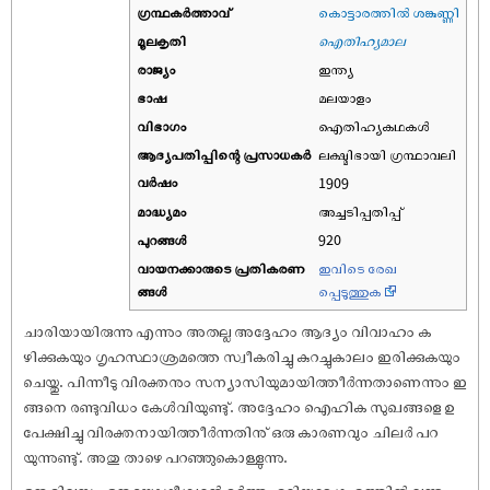
ഗ്രന്ഥകർത്താവ്
കൊട്ടാരത്തിൽ ശങ്കുണ്ണി
മൂലകൃതി
ഐതിഹ്യമാല
രാജ്യം
ഇന്ത്യ
ഭാഷ
മലയാളം
വിഭാഗം
ഐതിഹ്യകഥകൾ
ആദ്യപതിപ്പിന്റെ പ്രസാധകര്‍
ലക്ഷ്മിഭായി ഗ്രന്ഥാവലി
വര്‍ഷം
1909
മാദ്ധ്യമം
അച്ചടിപ്പതിപ്പ്
പുറങ്ങള്‍
920
വായനക്കാരുടെ പ്രതികരണ
ഇവിടെ രേഖ
ങ്ങള്‍
പ്പെടുത്തുക
ചാരിയായിരുന്നു എന്നും അതല്ല അദ്ദേഹം ആദ്യം വിവാഹം ക
ഴിക്കുകയും ഗൃഹസ്ഥാശ്രമത്തെ സ്വീകരിച്ചു കുറച്ചുകാലം ഇരിക്കുകയും
ചെയ്തു. പിന്നീടു വിരക്തനും സന്യാസിയുമായിത്തീർന്നതാണെന്നും ഇ
ങ്ങനെ രണ്ടുവിധം കേൾവിയുണ്ടു്. അദ്ദേഹം ഐഹിക സുഖങ്ങളെ ഉ
പേക്ഷിച്ചു വിരക്തനായിത്തീർന്നതിനു് ഒരു കാരണവും ചിലർ പറ
യുന്നുണ്ടു്. അതു താഴെ പറഞ്ഞുകൊള്ളുന്നു.
ഒരു ദിവസം ഒരു യോഗീശ്വരൻ ഭർത്തൃഹരിയുടെ ഗൃഹത്തിൽ വന്നു.