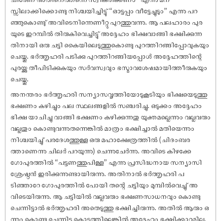
സ്സിലാക്കിക്കൊണ്ടു നിശ്ചയിച്ചിട്ടു് “ഓട്ടപ്പം വീട്ടേച്ചുടും” എന്നു പറ
ഞ്ഞുകൊണ്ടു് അവിടെനിന്നെണീറ്റു പുറത്തുവന്നു. ആ പലഹാരം പുര
യുടെ ഇറമ്പിൽ തിരുകിവെച്ചിട്ടു് അദ്ദേഹം ഭിക്ഷവാങ്ങി ഭക്ഷിക്കുന്ന
തിനായി ഒരു ചട്ടി കൈയിലെടുത്തുകൊണ്ടു പുറത്തിറങ്ങിപ്പോവുകയും
ചെയ്തു. ഭർത്തൃഹരി പടിക്കു പുറത്തിറങ്ങിയപ്പോൾ അദ്ദേഹത്തിന്റെ
പുരയ്ക്കു തീപിടിക്കുകയും സർവസ്വവും ഭസ്മാവശേഷമായിത്തീരുകയും
ചെയ്തു.
അനന്തരം ഭർത്തൃഹരി സന്യാസവൃത്തിയോടുകൂടിയും ഭിക്ഷയെടുത്തു
ഭക്ഷണം കഴിച്ചും പല സ്ഥലങ്ങളിൽ സഞ്ചരിച്ചു. ഒടുക്കം അദ്ദേഹം
ഭിക്ഷ യാചിച്ചു വാങ്ങി ഭക്ഷണം കഴിക്കുന്നതു യുക്തമല്ലെന്നും വല്ലവരും
വല്ലതും കൊണ്ടുവന്നുതന്നെങ്കിൽ മാത്രം ഭക്ഷിച്ചാൽ മതിയെന്നും
നിശ്ചയിച്ചു് പരദേശത്തുള്ള ഒരു മഹാക്ഷേത്രത്തിൽ (ചിദംബര
ത്താണെന്നു ചിലർ പറയുന്നു) ചെന്നുചേർന്നു. അവിടെ കിഴക്കേ
ഗോപുരത്തിൽ “പട്ടണത്തുപിള്ള” എന്നു പ്രസിദ്ധനായ സന്യാസി
ശ്രേഷ്ഠൻ ഇരിക്കുന്നുണ്ടായിരുന്നു. അതിനാൽ ഭർത്തൃഹരി പ
ടിഞ്ഞാറേ ഗോപുരത്തിൽ പോയി തന്റെ ചട്ടിയും മുമ്പിൽവെച്ചു് അ
വിടെയിരുന്നു. ആ ചട്ടിയിൽ വല്ലവരും ഭക്ഷണസാധനവും കൊണ്ടു
ചെന്നിട്ടാൽ ഭർത്തൃഹരി അതെടുത്തു ഭക്ഷിച്ചിരുന്നു. അതിൽ ആരും ഒ
ന്നും കൊണ്ടു ചെന്നിട്ടു കൊടുത്തില്ലെങ്കിൽ അദ്ദേഹം ഭക്ഷിക്കാറുമില്ല.