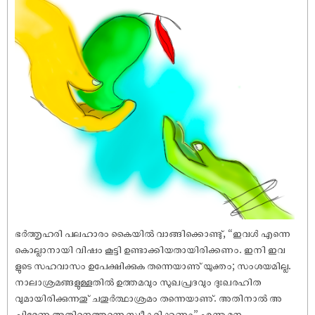
ഭർത്തൃഹരി പലഹാരം കൈയിൽ വാങ്ങിക്കൊണ്ടു്, “ഇവൾ എന്നെ
കൊല്ലാനായി വിഷം കൂട്ടി ഉണ്ടാക്കിയതായിരിക്കണം. ഇനി ഇവ
ളുടെ സഹവാസം ഉപേക്ഷിക്കുക തന്നെയാണു് യുക്തം; സംശയമില്ല.
നാലാശ്രമങ്ങളുള്ളതിൽ ഉത്തമവും സുഖപ്രദവും ദുഃഖരഹിത
വുമായിരിക്കുന്നതു് ചതുർത്ഥാശ്രമം തന്നെയാണു്. അതിനാൽ അ
ചിരേണ അതിനെത്തന്നെ സ്വീകരിക്കണം” എന്നു മന