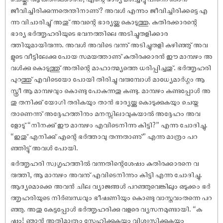
ജീവിച്ചിരിക്കുന്നതെന്തിനാണു്? അവൾ എന്നും ജീവിച്ചിരിക്കട്ടെ എ
ന്നു വിചാരിച്ചു് അതു് അവന്റെ ഭാര്യയ്ക്കു കൊടുത്തു. കുതിരക്കാരന്റെ
ഭാര്യ ഭർത്തൃഹരിയുടെ ഭവനത്തിലെ അടിച്ചുതളിക്കാര
ത്തിയുമായിരുന്നു. അവൾ അവിടെ വന്നു് അടിച്ചുതളി കഴിഞ്ഞു് അവ
ളുടെ വീട്ടിലേക്കു പോയ സമയത്താണു് കുതിരക്കാരൻ ഈ മാമ്പഴം അ
വൾക്കു കൊടുത്തു് അതിന്റെ മാഹാത്മ്യത്തെ ധരിപ്പിച്ചതു്. ഭർത്തൃഹരി
പുറത്തു് എവിടെയോ പോയി തിരിച്ചു വരുമ്പോൾ മാധ്യേമാർഗ്ഗം ആ
സ്ത്രീ ആ മാമ്പഴവും കൊണ്ടു പോകുന്നതു കണ്ടു. മാമ്പഴം കണ്ടപ്പോൾ അ
തു തനിക്കു് യോഗി തരികയും താൻ ഭാര്യയ്ക്കു കൊടുക്കുകയും ചെയ്ത
താണെന്നു് അദ്ദേഹത്തിനും മനസ്സിലാവുകയാൽ അദ്ദേഹം അവ
ളോടു് “നിനക്കു് ഈ മാമ്പഴം എവിടെനിന്നു കിട്ടി?” എന്നു ചോദിച്ചു.
“ഇതു് എനിക്കു് എന്റെ ഭർത്താവു തന്നതാണു്” എന്നു മാത്രം പറ
ഞ്ഞിട്ടു് അവൾ പോയി.
ഭർത്തൃഹരി സ്വഗൃഹത്തിൽ വന്നതിന്റെശേഷം കുതിരക്കാരനെ വ
രുത്തി, ആ മാമ്പഴം അവനു് എവിടെനിന്നും കിട്ടി എന്നു ചോദിച്ചു.
ആദ്യമൊക്കെ അവൻ ചില വ്യാജങ്ങൾ പറഞ്ഞുവെങ്കിലും ഒടുക്കം ഭർ
ത്തൃഹരിയുടെ നിർബന്ധവും ഭീഷണിയും കൊണ്ടു വാസ്തവംതന്നെ പറ
ഞ്ഞു. അതു കേട്ടപ്പോൾ ഭർത്തൃഹരിക്കു വളരെ വ്യസനമുണ്ടായി. “ക
ഷ്ടം! ഞാൻ അതിമാത്രം സ്നേഹിക്കുകയും വിശ്വസിക്കുകയും