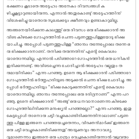
ഭക്ഷണം കൂടാതെ അദ്ദേഹം അനേകം ദിവസങ്ങൾ ക
ഴിച്ചുകൂട്ടാറുണ്ടായിരുന്നു. എന്നാൽ അതുകൊണ്ടു് അദ്ദേഹത്തിനു്
വിശേഷിച്ചു യാതൊരു സുഖക്കേടും ക്ഷീണവും ഉണ്ടാകാറുമില്ല.
അങ്ങനെയിരിക്കുന്ന കാലത്തു് ഒരു ദിവസം ഒരു ഭിക്ഷക്കാരൻ അ
വിടെ കിഴക്കേ ഗോപുരത്തിൽ ചെന്നു പട്ടണത്തുപിള്ളയോടു ഭിക്ഷ
യാചിച്ചു. അപ്പോൾ പട്ടണത്തുപിള്ള “ഞാനും തന്നേപ്പോലെ തന്നെ ഒ
രു ഭിക്ഷക്കാരനാണു്. തനിക്കു തരുന്നതിനു് എന്റെ കൈവശം
യാതൊന്നുമില്ല. എന്നാൽ പടിഞ്ഞാറേ ഗോപുരത്തിൽ ഒരു ധനികൻ
ഇരിക്കുന്നുണ്ടു്. അവിടെച്ചെന്നു ചോദിച്ചാൽ അദ്ദേഹം വല്ലതും ത
രുമായിരിക്കും” എന്നു പറഞ്ഞു. ഉടനെ ആ ഭിക്ഷക്കാരൻ പടിഞ്ഞാറേ
ഗോപുരത്തിൽ ഭർത്തൃഹരിയുടെ അടുക്കൽ ചെന്നു ഭിക്ഷ ചോദിച്ചു. അ
പ്പോൾ ഭർത്തൃഹരിയും “ഭിക്ഷ കൊടുക്കുന്നതിനു് എന്റെ കൈവശം
യാതൊന്നുമില്ല. ഞാനും തന്നേപ്പോലെ ഒരു ദരിദ്രനാണു്” എന്നു പറ
ഞ്ഞു. ഉടനെ ഭിക്ഷക്കാരൻ “അങ്ങു് ഒരു ധനവാനാണെന്നു കിഴക്കേ
ഗോപുരത്തിലിരിക്കുന്ന മനുഷ്യൻ പറഞ്ഞല്ലോ?” എന്നു പറഞ്ഞു. ഇതു
കേട്ടപ്പോൾ താനൊരു ചട്ടി വച്ചുകൊണ്ടിരിക്കുന്നതിനാലാണു് പട്ടണ
ത്തു പിള്ള ഇങ്ങനെ പറഞ്ഞയച്ചതെന്നും, വിരക്തൻമാർക്കു് ഇങ്ങനെ
ഒരു ചട്ടി വെച്ചുകൊണ്ടിരിക്കുന്നതു് അയുക്തവും അനാവശ്യ
വുമാണെന്നും ഇങ്ങനെ ഒരു പാത്രം വെച്ചുകൊണ്ടിരുന്നാൽ വല്ലവരും