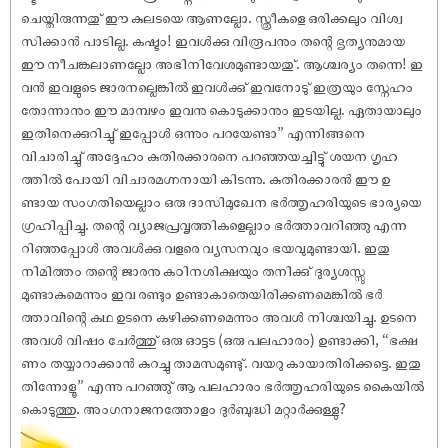
ചെയ്തിരുന്നതു് ഈ കുലടയെ ആണല്ലോ. സ്ത്രീകളെ ഒരിക്കലും വിശ്വ
സിക്കാൻ പാടില്ല. കഷ്ടം! ഇവൾക്കു വിരൂപനും തന്റെ ഭൃത്യനുമായ
ഈ നീചങ്കലാണല്ലോ അഭിനിവേശമുണ്ടായതു്. ആശ്ചര്യം തന്നെ! ഇ
വൻ ഇവളുടെ ജാരനല്ലെങ്കിൽ ഇവൾക്കു് ഇവനോടു് ഇത്രയും സ്നേഹം
തോന്നാനും ഈ മാമ്പഴം ഇവനു കൊടുക്കാനും ഇടയില്ല. ഏതായാലും
ഇതിനെക്കുറിച്ചു് ഇപ്പോൾ ഒന്നും പറയേണ്ടാ” എന്നിങ്ങനെ
വിചാരിച്ചു് അദ്ദേഹം കുതിരക്കാരനെ പറഞ്ഞയച്ചിട്ടു് ശയന ഗൃഹ
ത്തിൽ പോയി വിചാരമഗ്നനായി കിടന്നു. കുതിരക്കാരൻ ഈ ഉ
ണ്ടായ സംഗതിയെല്ലാം ഒരു ദാസിമുഖേന ഭർത്തൃഹരിയുടെ ഭാര്യയെ
ഗ്രഹിപ്പിച്ചു. തന്റെ വ്യാജപ്രവൃത്തികളെല്ലാം ഭർത്താവറിഞ്ഞു എന്ന
റിഞ്ഞപ്പോൾ അവൾക്കു വളരെ വ്യസനവും ഭയവുമുണ്ടായി. ഇതു
നിമിത്തം തന്റെ ജാരനു കഠിനശിക്ഷയും തനിക്കു് ദുര്യശസ്സു
മുണ്ടാകുമെന്നും ഇവ രണ്ടും ഉണ്ടാകാതെയിരിക്കണമെങ്കിൽ ഭർ
ത്താവിന്റെ കഥ ഉടനെ കഴിക്കണമെന്നും അവൾ നിശ്ചയിച്ചു. ഉടനെ
അവൾ വിഷം ചേർത്തു് ഒരു ഓട്ടട (ഒരു പലഹാരം) ഉണ്ടാക്കി, “ഭക്ഷ
ണം തയ്യാറാക്കാൻ കുറച്ചു താമസമുണ്ടു്. വയറു കായാതിരിക്കട്ടെ. ഇതു
തിന്നോളൂ” എന്നു പറഞ്ഞു് ആ പലഹാരം ഭർത്തൃഹരിയുടെ കൈയിൽ
കൊടുത്തു. അംഗനാജനത്തോളം ദുർബുദ്ധി മറ്റാർക്കുള്ളു?