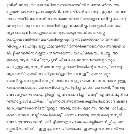
ടുവിൽ അദ്ദേഹം ഒരു വലിയ വനാന്തരത്തിൽ ചെന്നുചേർന്നു. അ
പ്പോഴേക്കും അദ്ദേഹം ക്ഷൂൽപിപാസാദികൾകൊണ്ടു് ഏറ്റവും പരവശ
നായിത്തീർന്നു. അതിനാൽ ഭക്ഷണപാനീയങ്ങളന്വേ‌ഷിച്ചു കൊണ്ടു്
അദ്ദേഹം ആ വനാന്തരത്തിൽ ചുറ്റിസഞ്ചരിച്ചു. അപ്പോൾ ദൈവഗ
ത്യാ ഒരു മുനിവരാശ്രമം കണ്ടെത്തുകയും അവിടെ തപസ്സു
ചെയ്തുകൊണ്ടിരുന്ന മഹർ‌ഷിശ്രേഷ്ഠന്റെ അടുക്കൽചെന്നു തനിക്കു്
വിശപ്പും ദാഹവും ദുസ്സഹമായിത്തീർന്നിരിക്കുന്നുവെന്നും അവയെ ശ
മിപ്പിക്കുന്നതിനു വല്ലതും തരണമെന്നും യാചിക്കുകയും ചെയ്തു. അ
തുകേട്ടു് ആ മഹർ‌ഷിശ്രേഷ്ഠൻ ചില ഭക്ഷണസാധനങ്ങളും മറ്റും
കൊടുത്തു് ആ നമ്പൂരിയെ സംതൃപ്തനാക്കിയതിന്റെ ശേ‌ഷം, “അങ്ങു്
ആരാണു്? എന്തിനായിട്ടാണു് ഇവിടെ വന്നതു്” എന്നും മറ്റും
ചോദിച്ചു. അപ്പോൾ നമ്പൂരി താനൊരു ബ്രാഹ്മണനാണെന്നും മറ്റുമുള്ള
പരമാർത്ഥമെല്ലാം മഹർ‌ഷിയെ ഗ്രഹിപ്പിച്ചു. ഉടനെ മഹർ‌ഷി, “അങ്ങു
വേദാധ്യയനം ചെയ്തിട്ടില്ലേ” എന്നു ചോദിച്ചു. “ഉണ്ടു്” എന്നു നമ്പൂരി പ
റഞ്ഞപ്പോൾ മഹർ‌ഷി. “എന്നാൽ അങ്ങേക്കു ക്ഷൂൽപിപാസാദികളുടെ
ബാധയുണ്ടാകാനിടയില്ലല്ലോ. ആട്ടെ, വേദം മുഴുവനും അങ്ങു പഠിച്ചപ്ര
കാരം ഒന്നു ചൊല്ലിക്കേൾക്കട്ടെ” എന്നു പറഞ്ഞു. അതു കേട്ടു നമ്പൂരി
വേദം മുഴുവനും താൻ പഠിച്ചിരുന്നതുപോലെ ചൊല്ലിക്കേൾപ്പിച്ചു. അ
പ്പോൾ മഹർ‌ഷി, “ഇതുമുഴുവനും പിഴയാണു്; ഇതെല്ലാം മറന്നാൽ അ