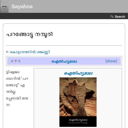
Sayahna
Search
പറങ്ങോട്ടു നമ്പൂരി
←
കൊട്ടാരത്തിൽ ശങ്കുണ്ണി
v
t
e
ഐതിഹ്യമാല
[
show
]
ട്ടി‌ഷുമല
ഐതിഹ്യമാല
ബാറിൽ ‘പറ
ങ്ങോടു്’ എ
ന്നില്ല
പ്പേരായി ഒരു
ന