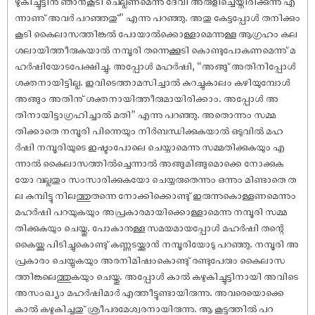
ഴുകിച്ചൂട്ടിനു ഞാൻകൂടി ചെല്ലണമെന്നു ദേവി അരുളിച്ചെയ്തിരിക്കുന്നു എ
ന്നാണു് അവർ പറഞ്ഞതു്” എന്നു പറഞ്ഞു. അതു കേട്ടപ്പോൾ തനിക്കും
കൂടി കൈലാസത്തിങ്കൽ പോയാൽക്കൊള്ളാമെന്നുള്ള ആഗ്രഹം കല
ശലായിത്തീരുകയാൽ നമ്പൂരി തന്നെക്കൂടി കൊണ്ടുപോകണമെന്നു് മ
ഹർ‌ഷിയോടപേക്ഷിച്ചു. അപ്പോൾ മഹർ‌ഷി, “അങ്ങു് അതിനിപ്പോൾ
ശക്തനായിട്ടില്ല. ഇവിടെത്താമസിച്ചാൽ കുറച്ചുകാലം കഴിയുമ്പോൾ
അങ്ങും അതിനു് ശക്തനായിത്തീരുമായിരിക്കാം. അപ്പോൾ അ
തിനായിട്ടാഗ്രഹിച്ചാൽ മതി” എന്നു പറഞ്ഞു. അതൊന്നും സമ്മ
തിക്കാതെ നമ്പൂരി പിന്നെയും നിർബന്ധിക്കുകയാൽ ഒടുവിൽ മഹ
ർ‌ഷി നമ്പൂരിയുടെ ഇഷ്ടംപോലെ ചെയ്യാമെന്നു സമ്മതിക്കുകയും എ
ന്നാൽ കൈലാസത്തിൽച്ചെന്നാൽ അങ്ങുമിങ്ങുമൊക്കെ നോക്കുക
യോ വല്ലതും സംസാരിക്കുകയോ ചെയ്യരുതെന്നും ഒന്നും മിണ്ടാതെ ത
ല കുമ്പിട്ടു നിലത്തുതന്നെ നോക്കിക്കൊണ്ടു് ഇരുന്നുകൊള്ളണമെന്നും
മഹർ‌ഷി പറയുകയും അപ്രകാരമായിക്കൊള്ളാമെന്നു നമ്പൂരി സമ്മ
തിക്കുകയും ചെയ്തു. പോകാനുള്ള സമയമായപ്പോൾ മഹർ‌ഷി തന്റെ
കൈയ്ക്കു പിടിച്ചുകൊണ്ടു് കണ്ണടയ്ക്കാൻ നമ്പൂരിയോടു പറഞ്ഞു. നമ്പൂരി അ
പ്രകാരം ചെയ്യുകയും അരനിമി‌ഷംകൊണ്ടു് രണ്ടുപേരും കൈലാസ
ത്തിങ്കലെത്തുകയും ചെയ്തു. അപ്പോൾ കാൽ കഴുകിച്ചൂട്ടിനായി അവിടെ
അസംഖ്യം മഹർ‌ഷിമാർ എത്തീട്ടുണ്ടായിരുന്നു. അവരെയൊക്കെ
കാൽ കഴുകിച്ചതു് ശ്രീപരമേശ്വരനായിരുന്നു. ആ കൂട്ടത്തിൽ പറ