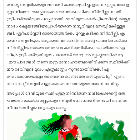
ങ്ങോട്ടു നമ്പൂരിയെയും ഭഗവാൻ കാൽകഴുകിച്ചു. ഉടനെ എല്ലാവരും ഉ
ണ്ണാനിരുന്നു. അപ്പോഴേക്കും അവർക്കു കുടിക്കു നീർവീഴ്ത്താനായി
ശ്രീപാർവതിയുടെ പുറപ്പാടായി. ദേവിയുടെ കാൽച്ചിലമ്പിന്റെ മഞ്ജൂള
നാദം കേട്ടുതുടങ്ങിയപ്പോൾത്തന്നെ നമ്പൂരിയുടെ മനസ്സിളകിത്തുട
ങ്ങി. ശ്രീപാർവ്വതി ഓരോരുത്തർക്കും മുറയ്ക്കു കുടിക്കു നീർവീഴ്ത്തി. ക്ര
മേണ നമ്പൂരിയുടെ അടുക്കൽ വന്നുചേർന്നു. അദ്ദേഹത്തിനു കുടിക്കു
നീർവീഴ്ത്തിയ സമയം അദ്ദേഹം കുനിഞ്ഞിരിക്കുകയായിരുന്നു. എ
ങ്കിലും ശ്രീപാർവ്വതിയുടെ പാദങ്ങൾ അദ്ദേഹം സ്പഷ്ടമായിക്കണ്ടു.
“ഈ പാദങ്ങൾ തന്നെ ഇത്ര മനോഹരങ്ങളായിരിക്കുന്ന സ്ഥിതിക്കു്
ഈ ദേവിയുടെ മുഖം എത്രമാത്രം സുന്ദരമായിരിക്കും! എ
ന്തൊക്കെയായാലും അതൊന്നു കാണാതെ കഴിയുകയില്ല” എന്നു
വിചാരിച്ചു് നമ്പൂരി പതുക്കെയൊന്നു തലയുയർത്താൻ ഭാവിച്ചു.
അപ്പോൾ ദേവിയുടെ സമീപത്തു നിന്നിരുന്ന നന്ദികേശ്വരന്റെ ഒരു
ഹൂങ്കാരം കേൾക്കപ്പെടുകയും നമ്പൂരി ബോധരഹിതനായി അവിടെ
നിന്നു തെറിച്ചുപോവുകയും ചെയ്തു.