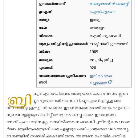
ഗ്രന്ഥകർത്താവ്
കൊട്ടാരത്തിൽ ശങ്കുണ്ണി
മൂലകൃതി
ഐതിഹ്യമാല
രാജ്യം
ഇന്ത്യ
ഭാഷ
മലയാളം
വിഭാഗം
ഐതിഹ്യകഥകൾ
ആദ്യപതിപ്പിന്റെ പ്രസാധകര്‍
ലക്ഷ്മിഭായി ഗ്രന്ഥാവലി
വര്‍ഷം
1909
മാദ്ധ്യമം
അച്ചടിപ്പതിപ്പ്
പുറങ്ങള്‍
920
വായനക്കാരുടെ പ്രതികരണ
ഇവിടെ രേഖ
ങ്ങള്‍
പ്പെടുത്തുക
ബ്രി
മ്പൂരിയുണ്ടായിരുന്നു. അദ്ദേഹം സകല വേദശാസ്ത്രങ്ങ
ളും പുരാണേതിഹാസാദികളും ഗ്രഹിച്ചിട്ടുള്ള ഒരു
വിദ്വാനും പ്രകൃത്യാ വിരക്തനും ഈശ്വരഭക്തനുമായിരുന്നു. ഐഹിക
സുഖങ്ങളെല്ലാമുപേക്ഷിച്ചു് അദ്ദേഹം കുറച്ചുകാലം ഈശ്വരനെ
സേവിച്ചുകൊണ്ടു് സ്വഗൃഹത്തിൽത്തന്നെ താമസിച്ചതിന്റെ ശേ‌ഷം അ
ർത്ഥപുത്രമിത്രകളത്രാദികളെ എല്ലാമുപേക്ഷിച്ചു വളരെക്കാലം അന്യ
ദേശങ്ങളിൽ സഞ്ചരിച്ചുകൊണ്ടിരുന്നു. അങ്ങനെ പോയിപ്പോയി ഒ