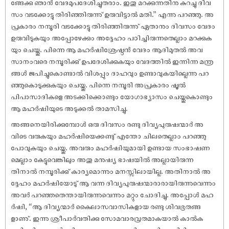
ങ്ങേക്കു ഞാൻ വേദമുപദേശിച്ചുതരാം. ഇതു മറക്കുന്നതിനു കുറച്ചു ദിവ
സം വടക്കോട്ടു തിരിഞ്ഞിരുന്നു് ഉരുവിട്ടാൽ മതി.” എന്നു പറഞ്ഞു. അ
പ്രകാരം നമ്പൂരി വടക്കോട്ടു തിരിഞ്ഞിരുന്നു് ഏതാനും ദിവസം വേദം
ഉരുവിടുകയും അപ്പോഴേക്കും അദ്ദേഹം പഠിച്ചിരുന്നതെല്ലാം മറക്കുക
യും ചെയ്തു. പിന്നെ ആ മഹർ‌ഷിശ്രേഷ്ഠൻ വേദം ആദിമുതൽ അവ
സാനംവരെ നമ്പൂരിക്കു് ഉപദേശിക്കുകയും വേദത്തിൽ ഇന്നിന്ന മന്ത്ര
ങ്ങൾ ജപിച്ചുകൊണ്ടാൽ വിശപ്പും ദാഹവും ഉണ്ടാവുകയില്ലെന്നു പറ
ഞ്ഞുകൊടുക്കുകയും ചെയ്തു. പിന്നെ നമ്പൂരി അപ്രകാരം ഷൂൽ
പിപാസാദികളെ അടക്കിക്കൊണ്ടും യോഗാഭ്യാസം ചെയ്തുകൊണ്ടും
ആ മഹർ‌ഷിയുടെ അടുക്കൽ താമസിച്ചു.
അങ്ങനെയിരിക്കുമ്പോൾ ഒരു ദിവസം രണ്ടു ദിവ്യപുരു‌ഷന്മാർ അ
വിടെ വരുകയും മഹർ‌ഷിയെക്കണ്ടു് എന്തോ ചിലതെല്ലാം പറഞ്ഞു
പോവുകയും ചെയ്തു. അവരും മഹർ‌ഷിയുമായി ഉണ്ടായ സംഭാ‌ഷണ
മെല്ലാം കേട്ടുവെങ്കിലും അതു മനു‌ഷ്യ ഭാ‌ഷയിൽ അല്ലായിരുന്ന
തിനാൽ നമ്പൂരിക്കു് കാര്യമൊന്നും മനസ്സിലായില്ല. അതിനാൽ അ
ദ്ദേഹം മഹർ‌ഷിയോടു് ആ വന്ന ദിവ്യപുരു‌ഷന്മാരാരായിരുന്നുവെന്നും
അവർ പറഞ്ഞതെന്തായിരുന്നുവെന്നും മറ്റും ചോദിച്ചു. അപ്പോൾ മഹ
ർ‌ഷി, “ആ ദിവ്യന്മാർ കൈലാസവാസികളായ രണ്ടു ശിവഭൂതങ്ങ
ളാണു്. ഇന്നു ശ്രീപാർവതിക്കു സോമവാരവ്രതമാകയാൽ കാൽക