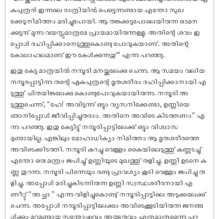
കപുത്രൻ ഇന്നലെ രാത്രിയിൽ പെട്ടെന്നുണ്ടായ എന്തോ സുഖ
ക്കേടുനിമിത്തം മരിച്ചുപോയി. ആ തങ്കക്കട്ടപോലെയിരുന്ന ഓമന
ക്കുട്ടനു് മൂന്നു വയസ്സുമാത്രമേ പ്രായമായിരുന്നുള്ളു. അതിന്റെ ശവം ഇ
പ്പോൾ ദഹിപ്പിക്കാനെടുത്തുകൊണ്ടു പോവുകയാണു്. അതിന്റെ
കോലാഹലമാണു് ഈ കേൾക്കുന്നതു്” എന്നു പറഞ്ഞു.
ഇതു കേട്ട മാത്രയിൽ നമ്പൂരി മനയ്ക്കലേക്കു ചെന്നു. ആ സമയം വലിയ
നമ്പൂരപ്പാട്ടിന്നു തന്റെ ഏകപുത്രന്റെ മൃതശരീരം ദഹിപ്പിക്കാനായി എ
ടുത്തു് ചിതയിങ്കലേക്കു കൊണ്ടുപോവുകയായിരുന്നു. നമ്പൂരി അ
ടുത്തുചെന്നു്, “ഹേ! അവിടുന്നു് ഒട്ടും വ്യസനിക്കേണ്ടാ, ഉണ്ണിയെ
ഞാനിപ്പോൾ ജീവിപ്പിച്ചുതരാം. അതിനെ അവിടെ കിടത്തണം” എ
ന്നു പറഞ്ഞു. ഇതു കേട്ടിട്ടു് നമ്പൂരിപ്പാട്ടിലേക്കു് ഒട്ടും വിശ്വാസ
മുണ്ടായില്ല. എങ്കിലും മോഹാധിക്യം നിമിത്തം ആ മൃതശരീരത്തെ
അവിടെക്കിടത്തി. നമ്പൂരി കുറച്ചു വെള്ളം കൈയിലെടുത്തു് കണ്ണടച്ചു്
എന്തോ ഒരു മന്ത്രം ജപിച്ചു് ഉണ്ണിയുടെ മുഖത്തു് തളിച്ചു. ഉണ്ണി ഉടനെ ക
ണ്ണു തുറന്നു. നമ്പൂരി പിന്നെയും രണ്ടു പ്രാവശ്യം കൂടി വെള്ളം ജപിച്ചു ത
ളിച്ചു. അപ്പോൾ മരിച്ചുകിടന്നിരുന്ന ഉണ്ണി സ്വസ്ഥശരീരനായി എ
ണീറ്റു് “അച്ഛാ ” എന്നു വിളിച്ചുകൊണ്ടു് നമ്പൂരിപ്പാട്ടിലെ അടുക്കലേക്കു്
ചെന്നു. അപ്പോൾ നമ്പൂരിപ്പാട്ടിലേക്കും അവിടെക്കൂടിയിരുന്ന ജനങ്ങ
ൾക്കും മറ്റുമുണ്ടായ സന്തോ‌ഷവും അത്ഭുതവും എത്രമാത്രമെന്നു പറ