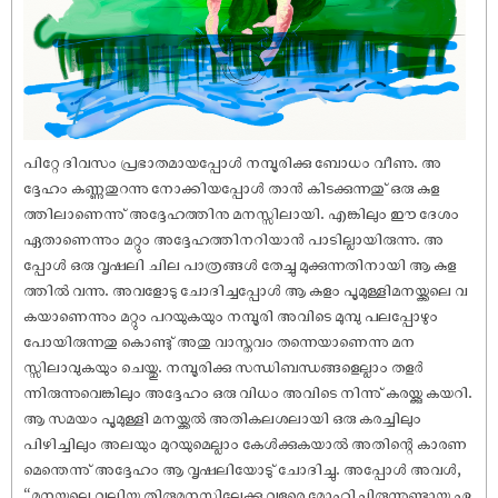
പിറ്റേ ദിവസം പ്രഭാതമായപ്പോൾ നമ്പൂരിക്കു ബോധം വീണു. അ
ദ്ദേഹം കണ്ണുതുറന്നു നോക്കിയപ്പോൾ താൻ കിടക്കുന്നതു് ഒരു കുള
ത്തിലാണെന്നു് അദ്ദേഹത്തിനു മനസ്സിലായി. എങ്കിലും ഈ ദേശം
ഏതാണെന്നും മറ്റും അദ്ദേഹത്തിനറിയാൻ പാടില്ലായിരുന്നു. അ
പ്പോൾ ഒരു വൃ‌ഷലി ചില പാത്രങ്ങൾ തേച്ചു മുക്കുന്നതിനായി ആ കുള
ത്തിൽ വന്നു. അവളോടു ചോദിച്ചപ്പോൾ ആ കുളം പൂമുള്ളിമനയ്ക്കലെ വ
കയാണെന്നും മറ്റും പറയുകയും നമ്പൂരി അവിടെ മുമ്പു പലപ്പോഴും
പോയിരുന്നതു കൊണ്ടു് അതു വാസ്തവം തന്നെയാണെന്നു മന
സ്സിലാവുകയും ചെയ്തു. നമ്പൂരിക്കു സന്ധിബന്ധങ്ങളെല്ലാം തളർ
ന്നിരുന്നുവെങ്കിലും അദ്ദേഹം ഒരു വിധം അവിടെ നിന്നു് കരയ്ക്കു കയറി.
ആ സമയം പൂമുള്ളി മനയ്ക്കൽ അതികലശലായി ഒരു കരച്ചിലും
പിഴിച്ചിലും അലയും മുറയുമെല്ലാം കേൾക്കുകയാൽ അതിന്റെ കാരണ
മെന്തെന്നു് അദ്ദേഹം ആ വൃ‌ഷലിയോടു് ചോദിച്ചു. അപ്പോൾ അവൾ,
“മനയ്ക്കലെ വലിയ തിരുമനസ്സിലേക്കു വളരെ മോഹിച്ചിരുന്നുണ്ടായ ഏ