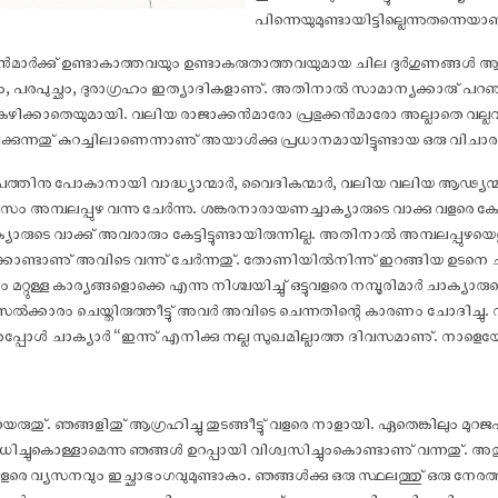
പിന്നെയുമുണ്ടായിട്ടില്ലെന്നുതന്നെയ
വാൻമാർക്കു് ഉണ്ടാകാത്തവയും ഉണ്ടാകരുതാത്തവയുമായ ചില ദുർഗുണങ്ങൾ ആ ച
ം, പരപുച്ഛം, ദുരാഗ്രഹം ഇത്യാദികളാണു്. അതിനാൽ സാമാന്യക്കാരു് പറഞ
കഴിക്കാതെയുമായി. വലിയ രാജാക്കൻമാരോ പ്രഭുക്കൻമാരോ അല്ലാതെ വല്ലവര
ിക്കുന്നതു് കുറച്ചിലാണെന്നാണു് അയാൾക്കു പ്രധാനമായിട്ടുണ്ടായ ഒരു വിചാര
ജപത്തിനു പോകാനായി വാദ്ധ്യാന്മാർ, വൈദികന്മാർ, വലിയ വലിയ ആഢ്യന
ിവസം അമ്പലപ്പുഴ വന്നു ചേർന്നു. ശങ്കരനാരായണച്ചാക്യാരുടെ വാക്കു വളരെ ക
ാക്യാരുടെ വാക്കു് അവരാരും കേട്ടിട്ടുണ്ടായിരുന്നില്ല. അതിനാൽ അമ്പലപ്പ
ിക്കൊണ്ടാണു് അവിടെ വന്നു് ചേർന്നതു്. തോണിയിൽനിന്നു് ഇറങ്ങിയ ഉടനെ ചാ
ണം മറ്റുള്ള കാര്യങ്ങളൊക്കെ എന്നു നിശ്ചയിച്ചു് ഒട്ടുവളരെ നമ്പൂരിമാർ ചാക്യാ
ം ചെയ്തിരുത്തീട്ടു് അവർ അവിടെ ചെന്നതിന്റെ കാരണം ചോദിച്ചു. 
അപ്പോൾ ചാക്യാർ “ഇന്നു് എനിക്കു നല്ല സുഖമില്ലാത്ത ദിവസമാണു്. നാളെ
ുതു്. ഞങ്ങളിതു് ആഗ്രഹിച്ചു തുടങ്ങീട്ടു് വളരെ നാളായി. ഏതെങ്കിലും മുറജ
ച്ചുകൊള്ളാമെന്നു ഞങ്ങൾ ഉറപ്പായി വിശ്വസിച്ചുംകൊണ്ടാണു് വന്നതു്. അത
വളരെ വ്യസനവും ഇച്ഛാഭംഗവുമുണ്ടാകും. ഞങ്ങൾക്കു ഒരു സ്ഥലത്തു് ഒരു നേ