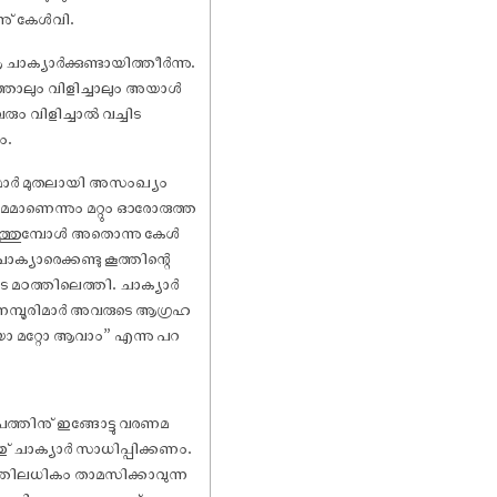
ാണു് കേൾവി.
ാക്യാർക്കുണ്ടായിത്തീർന്നു.
്ഞാലും വിളിച്ചാലും അയാൾ
ും വിളിച്ചാൽ വച്ചിട
ം.
്മാർ മുതലായി അസംഖ്യം
േമമാണെന്നും മറ്റും ഓരോരുത്ത
ുഴയെത്തുമ്പോൾ അതൊന്നു കേൾ
ക്യാരെക്കണ്ടു കൂത്തിന്റെ
രുടെ മഠത്തിലെത്തി. ചാക്യാർ
നമ്പൂരിമാർ അവരുടെ ആഗ്രഹ
യോ മറ്റോ ആവാം” എന്നു പറ
പത്തിനു് ഇങ്ങോട്ടു വരണമ
ു് ചാക്യാർ സാധിപ്പിക്കണം.
രത്തിലധികം താമസിക്കാവുന്ന