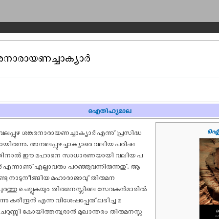
രനാരായണച്ചാക്യാർ
ഐതിഹ്യമാല
ഐത
ലപ്പുഴ ശങ്കരനാരായണച്ചാക്യാർ എന്നു് പ്രസിദ്ധ
ടായിരുന്നു. അമ്പലപ്പുഴച്ചാക്യാരെ വലിയ പരി‌ഷ
ാറുള്ളതിനാൽ ഈ മഹാനെ സാധാരണയായി വലിയ പ
 എന്നാണു് എല്ലാവരും പറഞ്ഞുവന്നിരുന്നതു്. ആ
്ടു നാടുനീങ്ങിയ മഹാരാജാവു് തിരുമന
പുരത്തു ചെല്ലുകയും തിരുമനസ്സിലെ സേവകൻമാരിൽ
 കരീന്ദ്രൻ എന്ന വിശേ‌ഷപ്പേരു് ലഭിച്ച മ
െറുണ്ണി കോയിത്തമ്പുരാൻ മുഖാന്തരം തിരുമനസ്സ