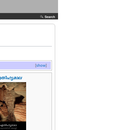
Search
[
show
]
ിഹ്യമാല