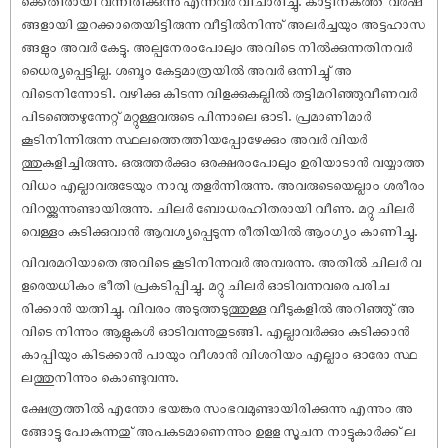
ക്കെതിരായി വന്നിരിക്കുന്നു എന്നവർ വിചാരിച്ചു. കാട്ടിനകത്ത് വർഷ
ങ്ങളായി തുറക്കാതെയിട്ടിരുന്ന വീട്ടിൽനിന്നു് അലർച്ചയും അട്ടഹാസ
ങ്ങളും അവർ കേട്ടു. അല്പനേരംപോലും അവിടെ നിൽക്കുന്നതിനവർ
ധൈര്യപ്പെട്ടില്ല. ശബ്ദം കേട്ടമാത്രയിൽ അവർ ഒന്നിച്ചു് അ
വിടെനിന്നോടി. വഴിക്കു കിടന്ന വിളക്കുകല്ലിൽ തട്ടിമറിഞ്ഞുവീണവർ
പിടഞ്ഞെഴുന്നേറ്റ് മറ്റുള്ളവരുടെ പിന്നാലെ ഓടി. പ്രമാണിമാർ
കൂടിനിന്നിരുന്ന സ്ഥലത്തെത്തിയപ്പോഴേക്കും അവർ വിയർ
ത്തുകുളിച്ചിരുന്നു. ഒരുത്തർക്കും ഒരക്ഷരംപോലും ഉരിയാടാൻ വയ്യാത്ത
വിധം എല്ലാവരുടേയും നാവു തളർന്നിരുന്നു. അവരുടെയെല്ലാം ശരീരം
വിറയ്ക്കുന്നുണ്ടായിരുന്നു. ചിലർ ബോധരഹിതരായി വീണു. മറ്റു ചിലർ
വെള്ളം കുടിക്കുവാൻ ആവശ്യപ്പെടുന്ന രീതിയിൽ ആംഗ്യം കാണിച്ചു.
വിവരമറിയാതെ അവിടെ കൂടിനിന്നവർ അമ്പരന്നു. അതിൽ ചിലർ വ
ളരെയധികം ഭീതി പ്രകടിപ്പിച്ചു. മറ്റു ചിലർ ഓടിവന്നവരെ പരിച
രിക്കാൻ യത്നിച്ചു. വിവരം അടുത്തടുത്തുള്ള വീടുകളിൽ അറിഞ്ഞു് അ
വിടെ നിന്നും ആളുകൾ ഓടിവന്നുതുടങ്ങി. എല്ലാവർക്കും കുടിക്കാന്‍
കാപ്പിയും കിടക്കാന്‍ പായും വീശാന്‍ വിശറിയം എല്ലാം ഓരോ സ്ഥ
ലത്തുനിന്നും കൊണ്ടുവന്നു.
ക്ഷേത്രത്തില്‍ എന്തോ ഭയങ്കര സംഭവമുണ്ടായിരിക്കുന്നു എന്നും അ
ങ്ങോട്ടു പോകുന്നതു് അപകടമാണെന്നും ഉളള സൂചന നാട്ടുകാര്‍ക്ക് ല