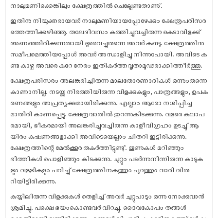
നാലുമണിക്കെങ്കിലും ക്ഷേത്രത്തില്‍ ചെല്ലേണ്ടതാണു്.
ഇതിനു നിയുക്തരായവര്‍ നാലുമണിയായപ്പോഴേക്കും ക്ഷേത്രപരിസര
ത്തെത്തിക്കഴിഞ്ഞു. തലേദിവസം കത്തിച്ചുവച്ചിരുന്ന കെടാവിളക്കു്
അണഞ്ഞിരിക്കുന്നതായി ദൂരെവച്ചുതന്നെ അവര്‍ കണ്ടു. ക്ഷേത്രത്തിനു
സമീപമെത്തിയപ്പോള്‍ അവര്‍ അന്ധാളിച്ചു നിന്നുപോയി. അവിടെ ക
ണ്ട കാഴ്ച അവരെ കുറേ നേരം ഇതികര്‍ത്തവൃതാമൂഢരാക്കിത്തീര്‍ത്തു.
ക്ഷേത്രപരിസരം അലങ്കരിച്ചിരുന്ന മാലതോരണാദികള്‍ ഒന്നുംതന്നെ
കാണാനില്ല. നടയ്ക്കു നിരത്തിയിരുന്ന വിളക്കുകളും, പാത്രങ്ങളും, ഉപക
രണങ്ങളും അപ്രത്യക്ഷമായിരിക്കുന്നു. എല്ലാം ആരോ നശിപ്പിച്ച
മാതിരി കാണപ്പെട്ടു. ക്ഷേത്രവാതിൽ തുറന്നുകിടക്കുന്നു. വളരെ കലാപ
രമായി, ഭീകരമായി അലങ്കരിച്ചുവച്ചിരുന്ന കാളീവിഗ്രഹം ഉടച്ചു് ആ
യിരം കഷണങ്ങളാക്കി അവിടെയെല്ലാം ചിതറി ഇട്ടിരിക്കുന്നു.
ക്ഷേത്രത്തിന്റെ മേൽക്കൂര തകർത്തിട്ടുണ്ടു്. തൂണുകൾ മറിഞ്ഞും
ഭിത്തികൾ പൊളിഞ്ഞും കിടക്കുന്നു. ചുറ്റും പടർന്നുനിന്നിരുന്ന കാടുക
ളും വള്ളികളും പറിച്ചു് ക്ഷേത്രത്തിനകത്തും പുറത്തും വാരി വിത
റിയിട്ടിരിക്കുന്നു.
കയ്യിലിരുന്ന വിളക്കുകൾ തെളിച്ച് അവർ ചുറ്റുപാടും ഒന്നു നോക്കുവാൻ
ശ്രമിച്ചു. പക്ഷെ ഭയംകൊണ്ടവർ വിറച്ചു. ദൈവകോപം തങ്ങൾ