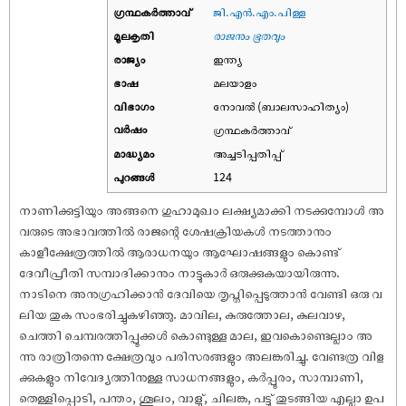
ഗ്രന്ഥകർത്താവ്
ജി.എൻ.എം.പിള്ള
മൂലകൃതി
രാജനും ഭൂതവും
രാജ്യം
ഇന്ത്യ
ഭാഷ
മലയാളം
വിഭാഗം
നോവല്‍ (ബാലസാഹിത്യം)
വര്‍ഷം
ഗ്രന്ഥകര്‍ത്താവ്
മാദ്ധ്യമം
അച്ചടിപ്പതിപ്പ്
പുറങ്ങള്‍
124
നാണിക്കുട്ടിയും അങ്ങനെ ഗുഹാമുഖം ലക്ഷ്യമാക്കി നടക്കുമ്പോള്‍ അ
വരുടെ അഭാവത്തില്‍ രാജന്റെ ശേഷക്രിയകള്‍ നടത്താനും
കാളീക്ഷേത്രത്തില്‍ ആരാധനയും ആഘോഷങ്ങളും കൊണ്ട്
ദേവീപ്രീതി സമ്പാദിക്കാനും നാട്ടുകാര്‍ ഒരുക്കുകയായിരുന്നു.
നാടിനെ അനുഗ്രഹിക്കാന്‍ ദേവിയെ തൃപ്തിപ്പെടുത്താന്‍ വേണ്ടി ഒരു വ
ലിയ തുക സംഭരിച്ചുകഴിഞ്ഞു. മാവില, കുരുത്തോല, കുലവാഴ,
ചെത്തി ചെമ്പരത്തിപ്പൂക്കള്‍ കൊണ്ടുള്ള മാല, ഇവകൊണ്ടെല്ലാം അ
ന്നു രാത്രിതന്നെ ക്ഷേത്രവും പരിസരങ്ങളും അലങ്കരിച്ചു. വേണ്ടത്ര വിള
ക്കുകളും നിവേദ്യത്തിനുള്ള സാധനങ്ങളും, കര്‍പ്പൂരം, സാമ്പാണി,
തെള്ളിപ്പൊടി, പന്തം, ശൂലം, വാളു്, ചിലങ്ക, പട്ടു് തുടങ്ങിയ എല്ലാ ഉപ