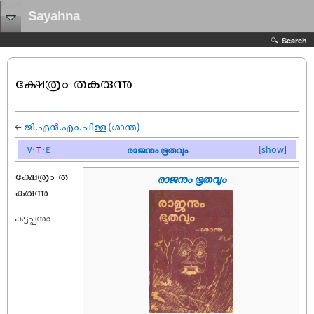
Sayahna
Search
ക്ഷേത്രം തകരുന്നു
←
ജി.എൻ.എം.പിള്ള (ശാന്ത)
v
t
e
രാജനും ഭൂതവും
[
show
]
ക്ഷേത്രം ത
രാജനും ഭൂതവും
കരുന്നു
കുട്ടപ്പനും