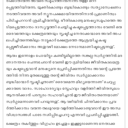
രിക്കാതിരുന്ന അവരെ സമൂഹത്തില്‍നിന്നു തളളി ഒററ
പ്പെടുത്തിയിരുന്നു. യുക്തികൊണ്ടും ബുദ്ധികൊണ്ടും സത്യാന്വേഷണം
നടത്തിവരുന്ന അവര്‍ ന്യൂനപക്ഷമായിരുന്നതിനാല്‍ പ്രമാണിത്വം
പിടിച്ചുപററാന്‍ ശ്രമിച്ചിരുന്നില്ല. ഭീതികൊണ്ടു മനുഷ്യസമൂഹത്തെ അ
ടിമപ്പെടുത്താനും ദാസ്യവൃത്തി ചെയ്യിച്ചു കഷ്ടപ്പെടുത്താനും വേണ്ടി ഒരു
ദൈവത്തേയും ക്ഷേത്രത്തേയും സൃഷ്ടിച്ച നേതാക്കന്മാരെ അവര്‍ അപ
ലപിച്ചിരുന്നെങ്കിലും നാട്ടുകാര്‍ ക്ഷേത്രത്തെ ആശ്രയിച്ചു കഷ്ട
പ്പെട്ടുജീവിക്കാനും അതുവഴി മോക്ഷം നേടാനുമാണിഷ്ടപ്പെടുന്നതു്.
ആരും ഇന്നോളം പോയിട്ടും കണ്ടിട്ടുമില്ലാത്ത സങ്കല്പ സ്വര്‍ഗ്ഗത്തില്‍ മര
ണാനന്തരം ചെന്നുചേരാന്‍ വേണ്ടി ഈ ഭൂമിയിലെ ജീവിതകാലമത്ര
യും കഷ്ടപ്പെടുവാന്‍ മനുഷ്യനെ പ്രേരിപ്പിക്കുന്നതിനും അവന്റെ പ്രയത്ന
ത്തില്‍ നിന്നു മുതലെടുത്തു തന്റെ ജിവിതം സ്വര്‍ഗ്ഗമാക്കാനും
ബുദ്ധിമാന്മാര്‍ സൃഷ്ടിച്ചതാണ് ദൈവമെന്ന മിഥ്യയെന്നാണ് ചെറുപ്പ
ക്കാരുടെ വാദം. സാഹോദര്യവും സ്നേഹവും വളര്‍ത്തി ജിവിതസുഖം
ആനന്ദിക്കാന്‍ പരസ്പരം സഹായിച്ചാല്‍ ഈ ജീവിതംതന്നെയാണ്
സ്വര്‍ഗ്ഗമെന്നാണവര്‍ പറയുന്നതു്. ആ വഴിയില്‍ ചിന്തിക്കാനും പ്രവ
ര്‍ത്തിക്കാനും വരുന്ന തലമുറയെ വളര്‍ത്തിക്കൊണ്ടുവരാന്‍ ഈ അന്ധ
വിശ്വാസങ്ങള്‍ പാടേ നശിപ്പിച്ചേപററൂ എന്നവര്‍ പ്രചരിപ്പിച്ചുതുടങ്ങി.
ക്ഷേത്രം തകര്‍ത്തും വിഗ്രഹം ഉടച്ചതും ഇക്കൂട്ടരാണെന്നു നേതാക്ക