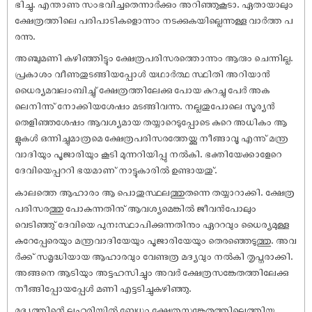
ഭിച്ചു. എന്താണു സംഭവിച്ചതെന്നാര്‍ക്കും അറിഞ്ഞുകൂടാ. ഏതായാലും
ക്ഷേത്രത്തിലെ പരിപാടികളൊന്നും നടക്കുകയില്ലെന്നുള്ള വാര്‍ത്ത പ
രന്നു.
അഞ്ചുമണി കഴിഞ്ഞിട്ടും ക്ഷേത്രപരിസരത്തൊന്നും ആരും ചെന്നില്ല.
പ്രകാശം വീണുതുടങ്ങിയപ്പോള്‍ യഥാര്‍ത്ഥ സ്ഥിതി അറിയാന്‍
ധൈര്യമവലംബിച്ചു് ക്ഷേത്രത്തിലേക്കു പോയ കുറച്ചു പേര്‍ അക
ലെനിന്നു് നോക്കിയശേഷം മടങ്ങിവന്നു. നല്ലതുപോലെ സൂര്യന്‍
തെളിഞ്ഞശേഷം ആവശ്യമായ തയ്യാറെടുപ്പോടെ കുറെ അധികം ആ
ളുകള്‍ ഒന്നിച്ചുമാത്രമെ ക്ഷേത്രപരിസരത്തേയ്ക്കു നീങ്ങാവൂ എന്നു് മന്ത്ര
വാദിയും പൂജാരിയും കൂടി മുന്നറിയിപ്പു നല്‍കി. ഭക്തിയേക്കാളേറെ
ദേവിയെപ്പററി ഭയമാണ് നാട്ടുകാരില്‍ ഉണ്ടായതു്.
കാലത്തെ ആഹാരം ആ പൊതുസ്ഥലത്തുതന്നെ തയ്യാറാക്കി. ക്ഷേത്ര
പരിസരത്തു പോകുന്നതിനു് ആവശ്യമെങ്കില്‍ ജീവന്‍പോലും
വെടിഞ്ഞു് ദേവിയെ പുനഃസ്ഥാപിക്കുന്നതിനും ഏററവും ധൈര്യമുള്ള
കുറേപ്പേരെയും മന്ത്രവാദിയേയും പൂജാരിയേയും തെരഞ്ഞെടുത്തു. അവ
ര്‍ക്ക് സമൃദ്ധിയായ ആഹാരവും വേണ്ടത്ര മദ്യവും നല്‍കി തൃപ്തരാക്കി.
അങ്ങനെ ആടിയും അട്ടഹസിച്ചും അവര്‍ ക്ഷേത്രസങ്കേതത്തിലേക്കു
നീങ്ങിപ്പോയപ്പേള്‍ മണി എട്ടടിച്ചുകഴിഞ്ഞു.
മദ്യത്തിന്റെ ലഹരിയില്‍ ബേധം ക്ഷേത്രസങ്കേതത്തിലെത്തിയ