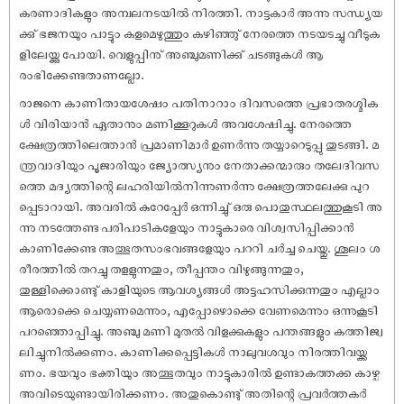
കരണാദികളും അമ്പലനടയില്‍ നിരത്തി. നാട്ടകാര്‍ അന്നു സന്ധ്യയ
ക്കു് ഭജനയും പാട്ടും കളമെഴുത്തും കഴിഞ്ഞു് നേരത്തെ നടയടച്ചു വീടുക
ളിലേയ്ക്കു പോയി. വെളുപ്പിനു് അഞ്ചുമണിക്കു് ചടങ്ങുകള്‍ ആ
രംഭിക്കേണ്ടതാണല്ലോ.
രാജനെ കാണിതായശേഷം പതിനാറാം ദിവസത്തെ പ്രഭാതരശ്മിക
ള്‍ വിരിയാന്‍ ഏതാനും മണിക്കൂറുകള്‍ അവശേഷിച്ചു. നേരത്തെ
ക്ഷേത്രത്തിലെത്താന്‍ പ്രമാണിമാര്‍ ഉണര്‍ന്നു തയ്യാറെടുപ്പു തുടങ്ങി. മ
ന്ത്രവാദിയും പൂജാരിയും ജ്യോത്സ്യനും നേതാക്കന്മാരും തലേദിവസ
ത്തെ മദ്യത്തിന്റെ ലഹരിയില്‍നിന്നുണര്‍ന്നു ക്ഷേത്രത്തലേക്കു പുറ
പ്പെടാറായി. അവരില്‍ കുറേപ്പേര്‍ ഒന്നിച്ചു് ഒരു പൊതുസ്ഥലത്തുകൂടി അ
ന്നു നടത്തേണ്ട പരിപാടികളേയും നാട്ടുകാരെ വിശ്വസിപ്പിക്കാന്‍
കാണിക്കേണ്ട അത്ഭുതസംഭവങ്ങളേയും പററി ചര്‍ച്ച ചെയ്തു. ശൂലം ശ
രീരത്തില്‍ തറച്ചു തളളുന്നതും, തീപ്പന്തം വിഴുങ്ങുന്നതും,
തുള്ളിക്കൊണ്ടു് കാളിയുടെ ആവശ്യങ്ങള്‍ അട്ടഹസിക്കുന്നതും എല്ലാം
ആരൊക്കെ ചെയ്യണമെന്നും, എപ്പോഴൊക്കെ വേണമെന്നും ഒന്നുകൂടി
പറഞ്ഞൊപ്പിച്ചു. അഞ്ചു മണി മുതല്‍ വിളക്കുകളും പന്തങ്ങളും കത്തിജ്വ
ലിച്ചുനില്‍ക്കണം. കാണിക്കപ്പെട്ടികള്‍ നാലുവശവും നിരത്തിവയ്ക്ക
ണം. ഭയവും ഭക്തിയും അത്ഭുതവും നാട്ടുകാരില്‍ ഉണ്ടാകത്തക്ക കാഴ്ച
അവിടെയുണ്ടായിരിക്കണം. അതുകൊണ്ടു് അതിന്റെ പ്രവര്‍ത്തകര്‍